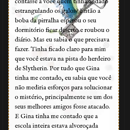
contasse a você quem tinha andado
🎈
estrangulando os galos? Então a
boba da pirralha esperou o seu
1️⃣ 8️⃣
dormitório ficar deserto e roubou o
diário. Mas eu sabia o que precisava
1️⃣ 8️⃣
fazer. Tinha ficado claro para mim
que você estava na pista do herdeiro
de Slytherin. Por tudo que Gina
⚡
tinha me contado, eu sabia que você
não mediria esforços para solucionar
o mistério, principalmente se um dos
seus melhores amigos fosse atacado.
E Gina tinha me contado que a
escola inteira estava alvoroçada