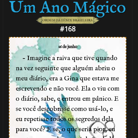
#168
1
🎂
16 de junho
– Imagine a raiva que tive quando
na vez seguinte que alguém abriu o
meu diário, era a Gina que estava me
escrevendo e não você. Ela o viu com
o diário, sabe, e entrou em pânico. E
se você descobrisse como usá-lo, e
eu repetisse todos os segredos dela
para você? E se, o que seria pior, eu