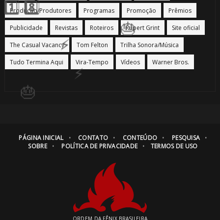
Produção/Produtores
Programas
Promoção
Prêmios
Publicidade
Revistas
Roteiros
Rupert Grint
Site oficial
The Casual Vacancy
Tom Felton
Trilha Sonora/Música
Tudo Termina Aqui
Vira-Tempo
Vídeos
Warner Bros.
PÁGINA INICIAL
CONTATO
CONTEÚDO
PESQUISA
SOBRE
POLÍTICA DE PRIVACIDADE
TERMOS DE USO
1️⃣ 8️⃣

ORDEM DA FÊNIX BRASILEIRA