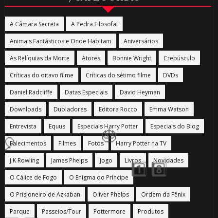
1️⃣ 8️⃣
A Câmara Secreta
A Pedra Filosofal
Animais Fantásticos e Onde Habitam
Aniversários
As Relíquias da Morte
Atores
Bonnie Wright
Crepúsculo
Críticas do oitavo filme
Críticas do sétimo filme
DVDs
Daniel Radcliffe
Datas Especiais
David Heyman
Downloads
Dubladores
Editora Rocco
Emma Watson
Entrevista
Equus
Especiais Harry Potter
Especiais do Blog
Falecimentos
Filmes
Fotos
Harry Potter na TV
J.K Rowling
James Phelps
Jogo
Livros
Novidades
O Cálice de Fogo
O Enigma do Príncipe
O Prisioneiro de Azkaban
Oliver Phelps
Ordem da Fênix
Parque
Passeios/Tour
Pottermore
Produtos