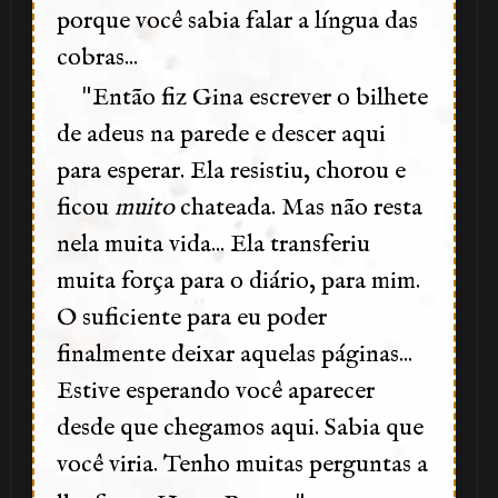
🎂
porque você sabia falar a língua das
cobras...
"
Então fiz Gina escrever o bilhete
de adeus na parede e descer aqui
para esperar. Ela resistiu, chorou e
ficou
muito
chateada. Mas não resta
nela muita vida... Ela transferiu
1️⃣ 8️⃣
muita força para o diário, para mim.
O suficiente para eu poder
finalmente deixar aquelas páginas...
1️⃣
Estive esperando você aparecer
desde que chegamos aqui. Sabia que
8️⃣
você viria. Tenho muitas perguntas a