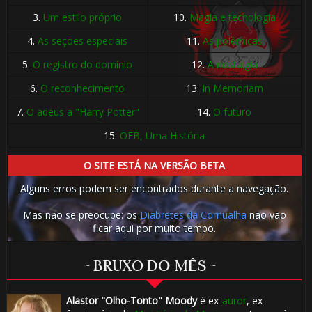
3.
Um estilo próprio
10.
Magia e tecnologia
4.
As seções especiais
11.
As polêmicas
5.
O registro do domínio
12.
A nostalgia
6.
O reconhecimento
13.
In Memoriam
🎈
7.
O adeus a "Harry Potter"
14.
O futuro
15.
OFB, Uma História
O SITE ESTÁ NA VERSÃO BETA
Alguns erros podem ser encontrados durante a navegação.
Mas não se preocupe: os
Diabretes da Cornualha
não vão
ficar aqui por muito tempo.
~ BRUXO DO MÊS ~
🎂
Alastor "Olho-Tonto" Moody
é ex-
auror
, ex-