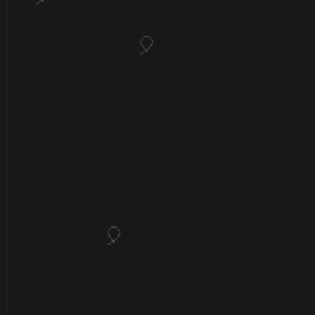
🎂
⚡
⚡
⚡
