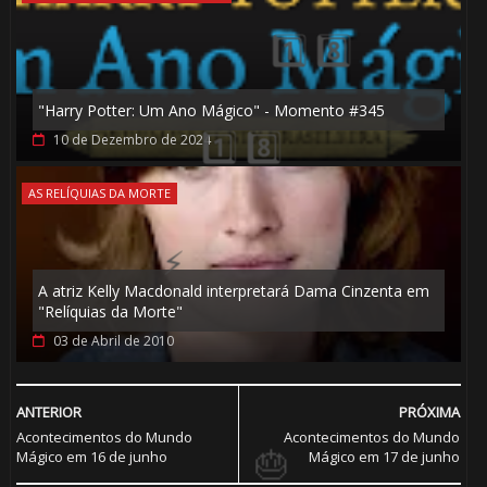
"Harry Potter: Um Ano Mágico" - Momento #345
10 de Dezembro de 2024
AS RELÍQUIAS DA MORTE
🎈
⚡
A atriz Kelly Macdonald interpretará Dama Cinzenta em
"Relíquias da Morte"
03 de Abril de 2010
ANTERIOR
PRÓXIMA
⃣
Acontecimentos do Mundo
Acontecimentos do Mundo
Mágico em 16 de junho
Mágico em 17 de junho