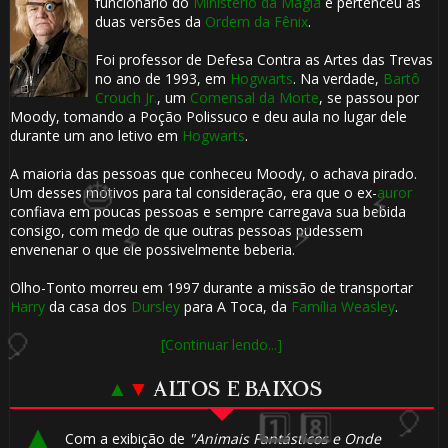
funcionário do
Ministério da Magia
e pertenceu às
duas versões da
Ordem da Fênix
.
Foi professor de Defesa Contra as Artes das Trevas
🎈
no ano de 1993, em
Hogwarts
. Na verdade,
Bartô
Crouch Jr.
, um
Comensal da Morte
, se passou por
⚡
🎈
Moody, tomando a Poção Polissuco e deu aula no lugar dele
durante um ano letivo em
Hogwarts
.
🎈
A maioria das pessoas que conheceu Moody, o achava pirado.
1️⃣ 8️⃣
Um desses motivos para tal consideração, era que o ex-
auror
confiava em poucas pessoas e sempre carregava sua bebida
consigo, com medo de que outras pessoas pudessem
envenenar o que ele possivelmente beberia.
Olho-Tonto morreu em 1997 durante a missão de transportar
Harry
da casa dos
Dursley
para A Toca, da
Família Weasley
.
🎈
[Continuar lendo...]
▲
▼
ALTOS E BAIXOS
Com a exibição de
"Animais Fantásticos e Onde