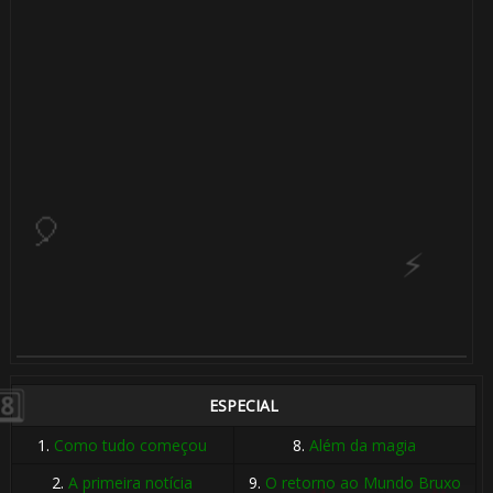
🎈
1️⃣ 8️⃣
⚡
1️⃣ 8️⃣
ESPECIAL
1.
Como tudo começou
8.
Além da magia
🎈
2.
A primeira notícia
9.
O retorno ao Mundo Bruxo