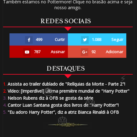
Também estamos no Pottermore! Clique no brasão acima e seja
nosso amigo.
REDES SOCIAIS
499
Curtir
1.088
Seguir
787
Assinar
92
Adicionar
DESTAQUES
1.
Assista ao trailer dublado de "Relíquias da Morte - Parte 2"!
2.
Vídeo: [Imperdível] Última première mundial de "Harry Potter"
🎂
🎈
3.
Nelson Rubens diz à OFB se gosta da série
4.
Cantor Luan Santana gosta dos livros de "Harry Potter"!
5.
"Eu adoro Harry Potter", diz a atriz Bianca Rinaldi à OFB
1️⃣ 8️⃣