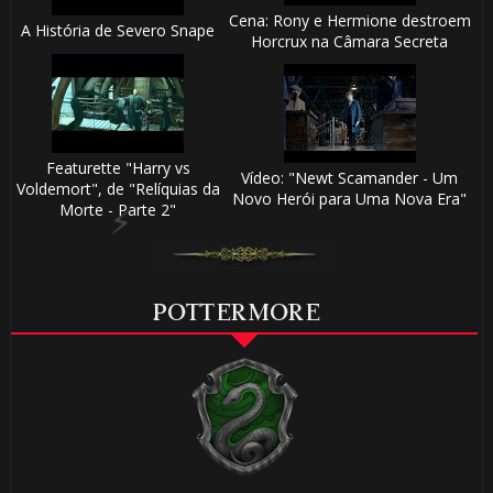
🎂
Cena: Rony e Hermione destroem
A História de Severo Snape
Horcrux na Câmara Secreta
🎂
🎂
Featurette "Harry vs
Vídeo: "Newt Scamander - Um
Voldemort", de "Relíquias da
Novo Herói para Uma Nova Era"
Morte - Parte 2"
POTTERMORE
🎈