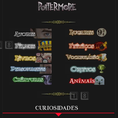
⚡
🎂
🎂
CURIOSIDADES
🎂