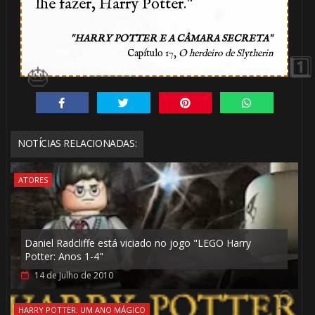
"
lhe fazer, Harry Potter.
🎈
"
"
HARRY POTTER E A CÂMARA SECRETA
Capítulo 17,
O herdeiro de Slytherin
🎈
NOTÍCIAS RELACIONADAS:
ATORES
Daniel Radcliffe está viciado no jogo "LEGO Harry
🎈
Potter: Anos 1-4"
14 de Julho de 2010
HARRY POTTER: UM ANO MÁGICO