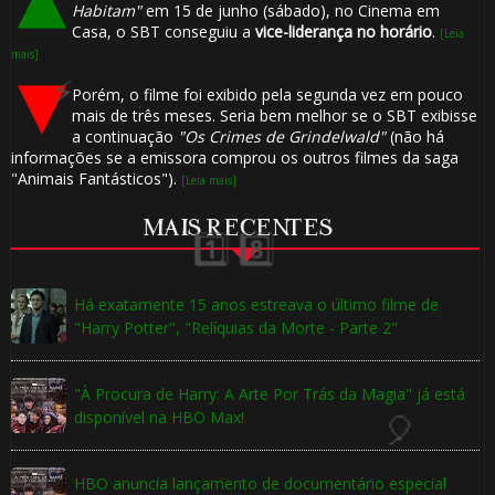
Habitam"
em 15 de junho (sábado), no Cinema em
⚡
Casa, o SBT conseguiu a
vice-liderança no horário
.
[Leia
mais]
Porém, o filme foi exibido pela segunda vez em pouco
mais de três meses. Seria bem melhor se o SBT exibisse
a continuação
"Os Crimes de Grindelwald"
(não há
informações se a emissora comprou os outros filmes da saga
"Animais Fantásticos").
[Leia mais]
MAIS RECENTES
Há exatamente 15 anos estreava o último filme de
"Harry Potter", "Relíquias da Morte - Parte 2"
"À Procura de Harry: A Arte Por Trás da Magia" já está
disponível na HBO Max!
1️⃣ 8️⃣
HBO anuncia lançamento de documentário especial