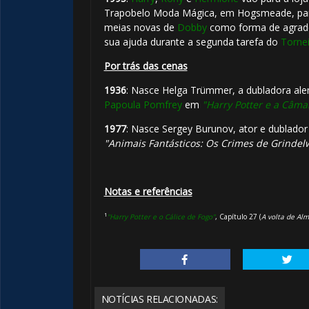
🎂
Trapobelo Moda Mágica, em Hogsmeade, pa
meias novas de
Dobby
como forma de agrad
sua ajuda durante a segunda tarefa do
Tornei
Por trás das cenas
1936
: Nasce Helga Trümmer, a dubladora al
Papoula Pomfrey
em
"Harry Potter e a Câma
1977
: Nasce Sergey Burunov, ator e dublador
"Animais Fantásticos: Os Crimes de Grindel
Notas e referências
¹
"Harry Potter e o Cálice de Fogo"
, Capítulo 27 (
A volta de Al
NOTÍCIAS RELACIONADAS: