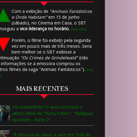
Com a exibição de
"Animais Fantásticos
e Onde Habitam"
em 15 de junho
(sábado), no Cinema em Casa, o SBT
nseguiu a
vice-liderança no horário
.
[Leia mais]
Porém, o filme foi exibido pela segunda
vez em pouco mais de três meses. Seria
bem melhor se o SBT exibisse a
ntinuação
"Os Crimes de Grindelwald"
(não
 informações se a emissora comprou os
tros filmes da saga "Animais Fantásticos").
[Leia
s]
MAIS RECENTES
Há exatamente 15 anos estreava o
último filme de "Harry Potter", "Relíquias
da Morte - Parte 2"
"À Procura de Harry: A Arte Por Trás da