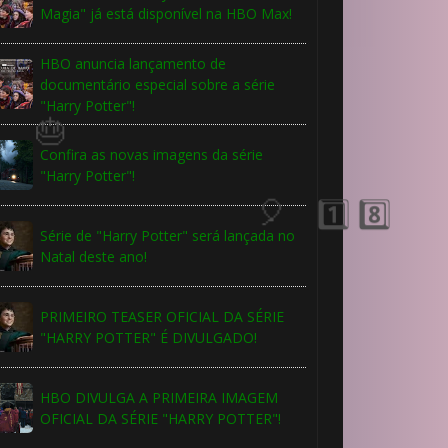
Magia" já está disponível na HBO Max!
HBO anuncia lançamento de
documentário especial sobre a série
"Harry Potter"!
Confira as novas imagens da série
"Harry Potter"!
Série de "Harry Potter" será lançada no
Natal deste ano!
🎂
🎈
PRIMEIRO TEASER OFICIAL DA SÉRIE
"HARRY POTTER" É DIVULGADO!
HBO DIVULGA A PRIMEIRA IMAGEM
OFICIAL DA SÉRIE "HARRY POTTER"!