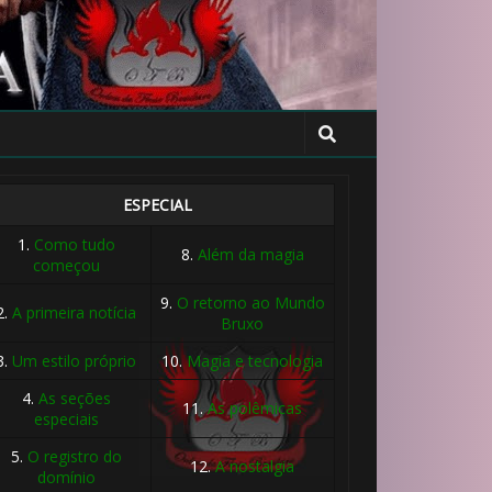
ESPECIAL
1.
Como tudo
8.
Além da magia
começou
9.
O retorno ao Mundo
2.
A primeira notícia
Bruxo
3.
Um estilo próprio
10.
Magia e tecnologia
4.
As seções
11.
As polêmicas
especiais
5.
O registro do
12.
A nostalgia
domínio