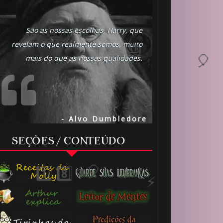
São as nossas escolhas, Harry, que
revelam o que realmente somos, muito
mais do que as nossas qualidades.
- Alvo Dumbledore
SEÇÕES / CONTEÚDO
🎈
🎂