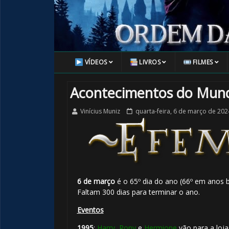
VÍDEOS
LIVROS
FILMES
Acontecimentos do Mun
Vinícius Muniz
quarta-feira, 6 de março de 202
6 de março
é o 65º dia do ano (66º em anos b
Faltam 300 dias para terminar o ano.
1️⃣ 8️⃣
1️⃣ 8️⃣
Eventos
1995
:
Harry
,
Rony
e
Hermione
vão para a loja