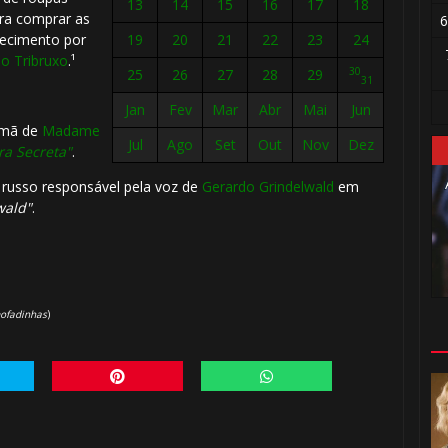
13
14
15
16
17
18
ra comprar as
6
ecimento por
19
20
21
22
23
24
o Tribruxo
.¹
30
25
26
27
28
29
31
Jan
Fev
Mar
Abr
Mai
Jun
emã de
Madame
Jul
Ago
Set
Out
Nov
Dez
ra Secreta"
.
 russo responsável pela voz de
Gerardo Grindelwald
em
wald"
.
mofadinhas
)
⚡