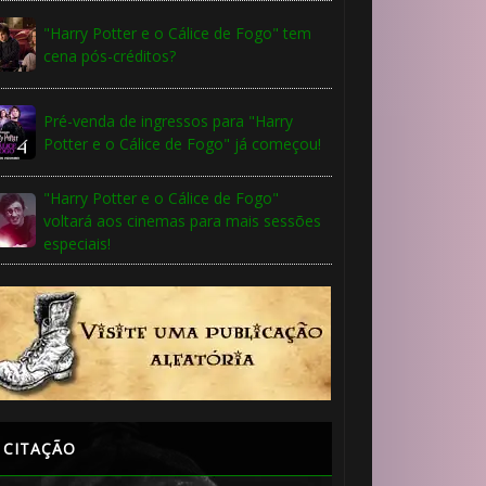
"Harry Potter e o Cálice de Fogo" tem
cena pós-créditos?
🎈
1️⃣ 8️⃣
⚡
Pré-venda de ingressos para "Harry
Potter e o Cálice de Fogo" já começou!
"Harry Potter e o Cálice de Fogo"
voltará aos cinemas para mais sessões
especiais!
⚡
🎂
1️⃣ 8️⃣
CITAÇÃO