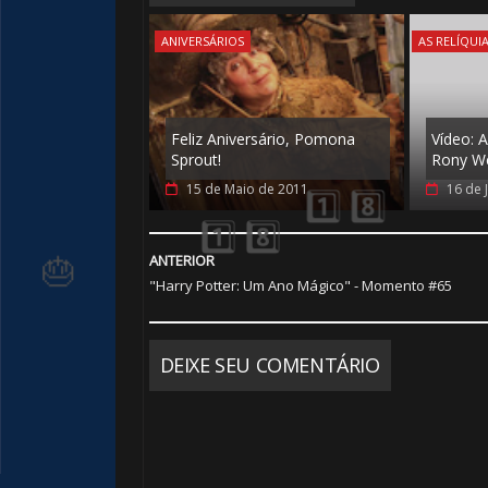
ANIVERSÁRIOS
AS RELÍQUI
Feliz Aniversário, Pomona
Vídeo: 
Sprout!
Rony W
15 de Maio de 2011
16 de 
ANTERIOR
1️⃣ 8️⃣
"Harry Potter: Um Ano Mágico" - Momento #65
DEIXE SEU COMENTÁRIO