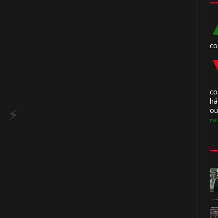
co
🎂
co
há
ou
mai
🎈
1️⃣ 8️⃣