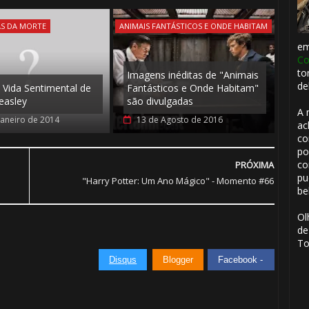
AS DA MORTE
ANIMAIS FANTÁSTICOS E ONDE HABITAM
e
Co
to
Imagens inéditas de "Animais
de
A Vida Sentimental de
Fantásticos e Onde Habitam"
easley
são divulgadas
A 
Janeiro de 2014
13 de Agosto de 2016
ac
co
po
co
PRÓXIMA
pu
"Harry Potter: Um Ano Mágico" - Momento #66
be
🎈
Ol
de
To
Disqus
Blogger
Facebook -