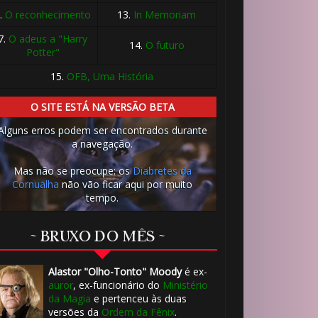
.
O reconhecimento
13.
In Memoriam
7.
O adeus a "Harry
14.
O futuro
Potter"
15.
OFB, Uma História
O SITE ESTÁ NA VERSÃO BETA
Alguns erros podem ser encontrados durante
a navegação.
Mas não se preocupe: os
Diabretes da
Cornualha
não vão ficar aqui por muito
tempo.
⚡
~ BRUXO DO MÊS ~
Alastor "Olho-Tonto" Moody
é ex-
auror
, ex-funcionário do
Ministério
da Magia
e pertenceu às duas
versões da
Ordem da Fênix
.