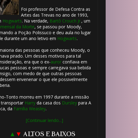
Foi professor de Defesa Contra as
Artes das Trevas no ano de 1993,
m
Hogwarts
. Na verdade,
Bartô Crouch Jr.
, um
mensal da Morte
, se passou por Moody,
mando a Poção Polissuco e deu aula no lugar
le durante um ano letivo em
Hogwarts
.
maioria das pessoas que conheceu Moody, o
hava pirado. Um desses motivos para tal
nsideração, era que o ex-
auror
confiava em
ucas pessoas e sempre carregava sua bebida
nsigo, com medo de que outras pessoas
dessem envenenar o que ele possivelmente
beria.
ho-Tonto morreu em 1997 durante a missão
🎂
 transportar
Harry
da casa dos
Dursley
para A
ca, da
Família Weasley
.
[Continuar lendo...]
🎈
1️⃣ 8️⃣
▲
▼
ALTOS E BAIXOS