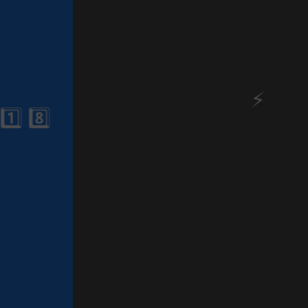
⚡
🎂
1️⃣ 8️⃣