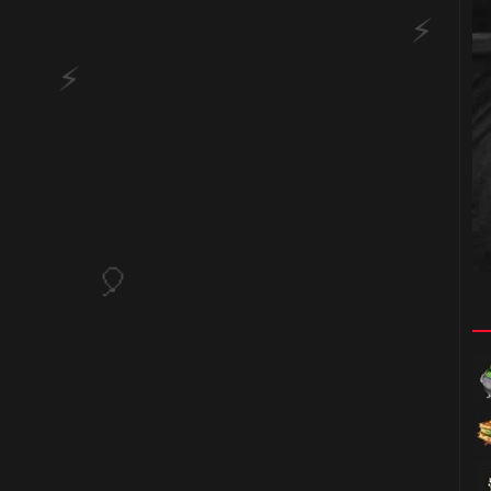
🎂
🎈
🎈
🎈
⚡
🎂
⚡