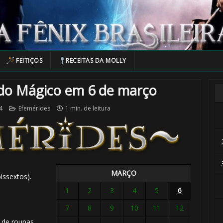
FEITIÇOS
RECEITAS DA MOLLY
do Mágico em 6 de março
4
Efemérides
1 min. de leitura
MARÇO
issextos).
1
2
3
4
5
6
7
8
9
10
11
12
 de roupas