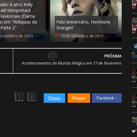
do: A atriz Kelly
ld interpretará
 Ravenclaw (Dama
a) em "Relíquias da
Feliz Aniversário, Hermione
 Parte 2"
Granger!
 Dezembro de 2010
19 de Setembro de 2013
PRÓXIMA
Acontecimentos do Mundo Mágico em 17 de fevereiro
Disqus
Blogger
Facebook -
1️⃣ 8️⃣