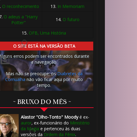
.
O reconhecimento
13.
In Memoriam
7.
O adeus a "Harry
14.
O futuro
Potter"
15.
OFB, Uma História
O SITE ESTÁ NA VERSÃO BETA
Alguns erros podem ser encontrados durante
a navegação.
Mas não se preocupe: os
Diabretes da
Cornualha
não vão ficar aqui por muito
tempo.
~ BRUXO DO MÊS ~
Alastor "Olho-Tonto" Moody
é ex-
auror
, ex-funcionário do
Ministério
⚡
da Magia
e pertenceu às duas
versões da
Ordem da Fênix
.