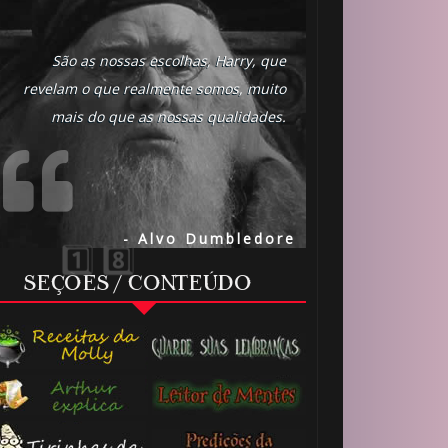
São as nossas escolhas, Harry, que
revelam o que realmente somos, muito
mais do que as nossas qualidades.
- Alvo Dumbledore
SEÇÕES / CONTEÚDO