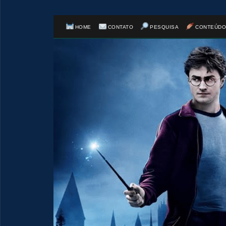

HOME
CONTATO
PESQUISA
CONTEÚDO
🎂
⚡
🎈
🎈