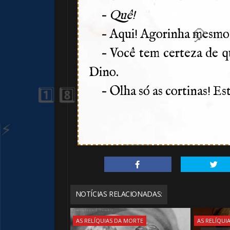
–
Quê!
– Aqui! Agorinha mesmo!
– Você tem certeza de 
Dino.
– Olha só as cortinas! Es
🎈
🎂
NOTÍCIAS RELACIONADAS:
AS RELÍQUIAS DA MORTE
AS RELÍQUI