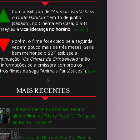
Com a exibição de
"Animais Fantásticos
e Onde Habitam"
em 15 de junho
(sábado), no Cinema em Casa, o SBT
nseguiu a
vice-liderança no horário
.
[Leia mais]
Porém, o filme foi exibido pela segunda
vez em pouco mais de três meses. Seria
bem melhor se o SBT exibisse a
ntinuação
"Os Crimes de Grindelwald"
(não
 informações se a emissora comprou os
tros filmes da saga "Animais Fantásticos").
[Leia
s]
MAIS RECENTES
Há exatamente 15 anos estreava o
último filme de "Harry Potter", "Relíquias
da Morte - Parte 2"
⚡
"À Procura de Harry: A Arte Por Trás da