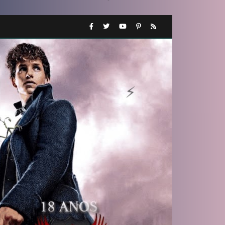
⚡
🎈
️⃣