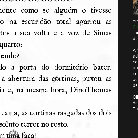
⚡
mente como se alguém o tivesse
do na escuridão total agarrou as
e
Co
tos a sua volta e a voz de Simas
to
de
quarto:
A 
cendo?
ac
co
do a porta do dormitório bater.
po
co
a abertura das cortinas, puxou-as
pu
be
cia e, na mesma hora, DinoThomas
Ol
🎂
de
To
cama, as cortinas rasgadas dos dois
oluto terror no rosto.
om uma faca!