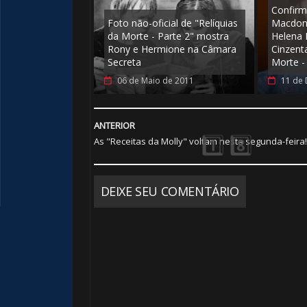
Confirma
Foto não-oficial de "Relíquias
Macdona
da Morte - Parte 2" mostra
Helena
Rony e Hermione na Câmara
Cinzent
Secreta
Morte -
06 de Maio de 2011
11 de
🎂
ANTERIOR
As "Receitas da Molly" voltam nesta segunda-feira!
DEIXE SEU COMENTÁRIO