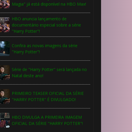
🎂
Magia" já está disponível na HBO Max!
1️⃣ 8️⃣
HBO anuncia lançamento de
documentário especial sobre a série
"Harry Potter"!
Confira as novas imagens da série
"Harry Potter"!
Série de "Harry Potter" será lançada no
Natal deste ano!
PRIMEIRO TEASER OFICIAL DA SÉRIE
"HARRY POTTER" É DIVULGADO!
HBO DIVULGA A PRIMEIRA IMAGEM
1️⃣ 8️⃣
OFICIAL DA SÉRIE "HARRY POTTER"!