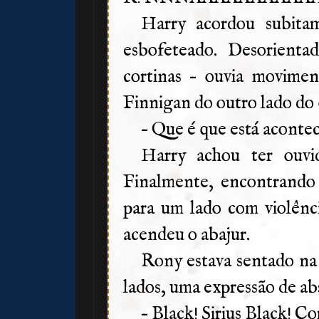
Harry acordou subita
esbofeteado. Desorienta
cortinas – ouvia movimen
Finnigan do outro lado do 
– Que é que está aconte
Harry achou ter ouvi
Finalmente, encontrando 
para um lado com violên
acendeu o abajur.
1️⃣ 8️⃣
Rony estava sentado na 
lados, uma expressão de abs
– Black! Sirius Black! C