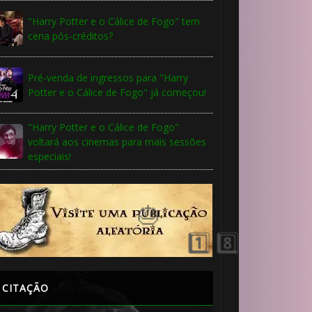
"Harry Potter e o Cálice de Fogo" tem
cena pós-créditos?
Pré-venda de ingressos para "Harry
Potter e o Cálice de Fogo" já começou!
"Harry Potter e o Cálice de Fogo"
voltará aos cinemas para mais sessões
especiais!
CITAÇÃO