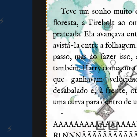
Teve um sonho muito e
floresta, a Firebolt ao 
prateada. Ela avançava en
🎂
avistá-la entre a folhagem
passo, mas ao fazer isso,
🎈
também. Harry começou a co
que ganhavam velocida
desabalado e, à frente, o
uma curva para dentro de um
1️⃣ 8️⃣
–
AAAAAAAAAAAAAAA
R! NNNÃÃÃÃÃÃÃÃÃ