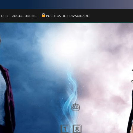
🎂

 OFB
JOGOS ONLINE
POLÍTICA DE PRIVACIDADE
1️⃣ 8️⃣
1️⃣ 8