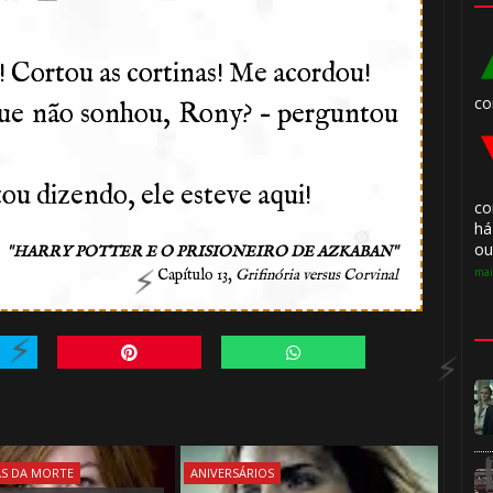
1️⃣ 8️⃣
 Cortou as cortinas! Me acordou!
co
que não sonhou, Rony? – perguntou
tou dizendo, ele esteve aqui!
co
há
ou
"
"
HARRY POTTER E O PRISIONEIRO DE AZKABAN
mai
Capítulo 13,
Grifinória versus Corvinal
🎈
⚡
AS DA MORTE
ANIVERSÁRIOS