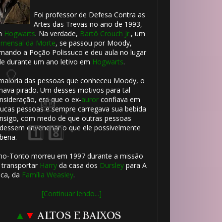
Foi professor de Defesa Contra as
⚡
Artes das Trevas no ano de 1993,
m
Hogwarts
. Na verdade,
Bartô Crouch Jr.
, um
mensal da Morte
, se passou por Moody,
mando a Poção Polissuco e deu aula no lugar
le durante um ano letivo em
Hogwarts
.
1️⃣ 8️⃣
maioria das pessoas que conheceu Moody, o
hava pirado. Um desses motivos para tal
nsideração, era que o ex-
auror
confiava em
ucas pessoas e sempre carregava sua bebida
nsigo, com medo de que outras pessoas
dessem envenenar o que ele possivelmente
beria.
ho-Tonto morreu em 1997 durante a missão
 transportar
Harry
da casa dos
Dursley
para A
ca, da
Família Weasley
.
[Continuar lendo...]
▲
▼
ALTOS E BAIXOS