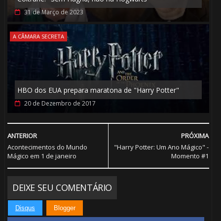
⚡
31 de Março de 2023
🎈
A CÂMARA SECRETA
HBO dos EUA prepara maratona de "Harry Potter"
🎈
20 de Dezembro de 2017
ANTERIOR
PRÓXIMA
Acontecimentos do Mundo
"Harry Potter: Um Ano Mágico" -
Mágico em 1 de janeiro
Momento #1
DEIXE SEU COMENTÁRIO
Disqus
Blogger
⚡