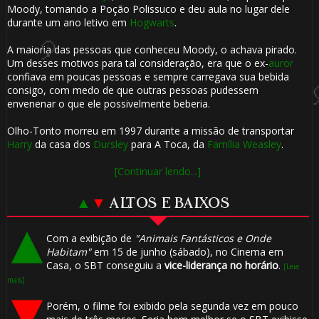
Moody, tomando a Poção Polissuco e deu aula no lugar dele
durante um ano letivo em
Hogwarts
.
🎈
️⃣ 8️⃣
1️⃣
A maioria das pessoas que conheceu Moody, o achava pirado.
Um desses motivos para tal consideração, era que o ex-
auror
8️⃣
confiava em poucas pessoas e sempre carregava sua bebida
⚡
consigo, com medo de que outras pessoas pudessem
envenenar o que ele possivelmente beberia.
Olho-Tonto morreu em 1997 durante a missão de transportar
1️⃣ 8️⃣
Harry
da casa dos
Dursley
para A Toca, da
Família Weasley
.
[Continuar lendo...]
▲
▼
ALTOS E BAIXOS
Com a exibição de
"Animais Fantásticos e Onde
Habitam"
em 15 de junho (sábado), no Cinema em
Casa, o SBT conseguiu a
vice-liderança no horário
.
[Leia
mais]
Porém, o filme foi exibido pela segunda vez em pouco