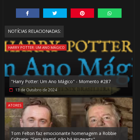
NOTÍCIAS RELACIONADAS:
HARRY POTTER: UM ANO MÁGICO
"Harry Potter: Um Ano Mágico" - Momento #287
13 de Outubro de 2024
 8️⃣
ATORES
Tom Felton faz emocionante homenagem a Robbie
⚡
Coltrane: "Sem Hagrid, não há Hogwarts"