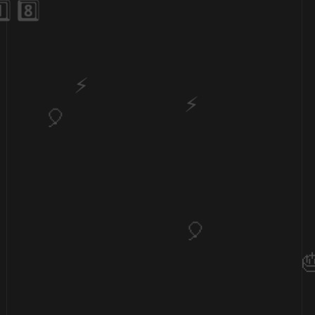
⚡
🎂
⚡
⚡
🎈