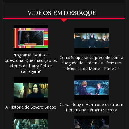
1️⃣ 8️⃣
VÍDEOS EM DESTAQUE
🎈
Programa "Muito+"
Cena: Snape se surpreende com a
questiona: Que maldição os
chegada da Ordem da Fênix em
atores de Harry Potter
"Relíquias da Morte - Parte 2"
carregam?
Cena: Rony e Hermione destroem
⚡
A História de Severo Snape
Horcrux na Câmara Secreta