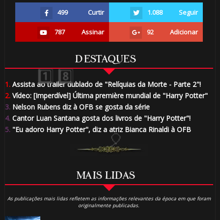
499
Curtir
1.088
Seguir
787
Assinar
92
Adicionar
DESTAQUES
1.
Assista ao trailer dublado de "Relíquias da Morte - Parte 2"!
1️⃣ 8️⃣
2.
Vídeo: [Imperdível] Última première mundial de "Harry Potter"
🎂
3.
Nelson Rubens diz à OFB se gosta da série
4.
Cantor Luan Santana gosta dos livros de "Harry Potter"!
5.
"Eu adoro Harry Potter", diz a atriz Bianca Rinaldi à OFB
MAIS LIDAS
As publicações mais lidas refletem as informações relevantes da época em que foram
originalmente publicadas.