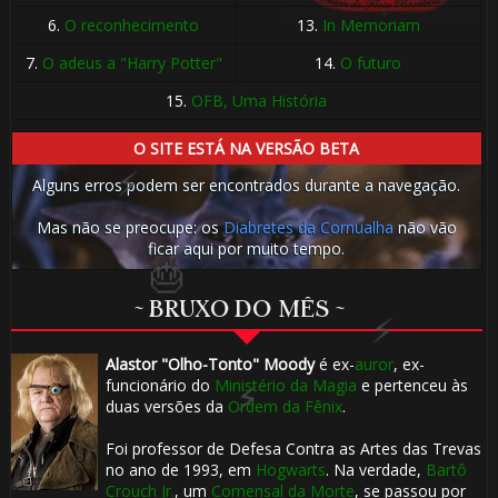
6.
O reconhecimento
13.
In Memoriam
7.
O adeus a "Harry Potter"
14.
O futuro
15.
OFB, Uma História
O SITE ESTÁ NA VERSÃO BETA
1️⃣ 8️⃣
Alguns erros podem ser encontrados durante a navegação.
Mas não se preocupe: os
Diabretes da Cornualha
não vão
ficar aqui por muito tempo.
~ BRUXO DO MÊS ~
Alastor "Olho-Tonto" Moody
é ex-
auror
, ex-
funcionário do
Ministério da Magia
e pertenceu às
duas versões da
Ordem da Fênix
.
Foi professor de Defesa Contra as Artes das Trevas
no ano de 1993, em
Hogwarts
. Na verdade,
Bartô
Crouch Jr.
, um
Comensal da Morte
, se passou por