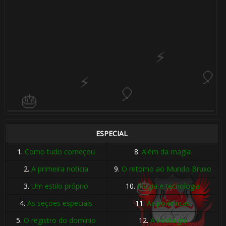
ESPECIAL
1.
Como tudo começou
8.
Além da magia
2.
A primeira notícia
9.
O retorno ao Mundo Bruxo
3.
Um estilo próprio
10.
Magia e tecnologia
4.
As seções especiais
11.
As polêmicas
5.
O registro do domínio
12.
A nostalgia