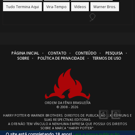
Tudo Termina Aqui
Vira-Tempo
Vídeos
Warner Bros.
🎈
PÁGINA INICIAL
CONTATO
CONTEÚDO
PESQUISA
SOBRE
POLÍTICA DE PRIVACIDADE
TERMOS DE USO
ORDEM DA FÊNIX BRASILEIRA
© 2008 - 2026
HARRY POTTER © WARNER BROTHERS. DIREITOS DE PUBLICAÇÃO: J.K. ROWLING E
🎂
SUAS RESPECTIVAS EDITORAS.
A OFB NÃO TEM VÍNCULO A NENHUMA EMPRESA QUE POSSUI OS DIREITOS
SOBRE A MARCA "HARRY POTTER".
O site está completando 18 anos!
Leia a nossa publicação