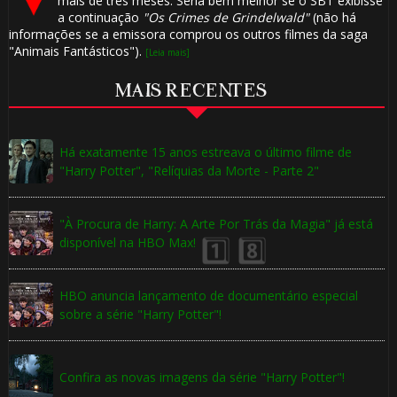
mais de três meses. Seria bem melhor se o SBT exibisse
a continuação
"Os Crimes de Grindelwald"
(não há
⚡
1️⃣ 8️⃣
informações se a emissora comprou os outros filmes da saga
"Animais Fantásticos").
[Leia mais]
MAIS RECENTES
Há exatamente 15 anos estreava o último filme de
"Harry Potter", "Relíquias da Morte - Parte 2"
"À Procura de Harry: A Arte Por Trás da Magia" já está
disponível na HBO Max!
🎂
HBO anuncia lançamento de documentário especial
sobre a série "Harry Potter"!
Confira as novas imagens da série "Harry Potter"!
⚡