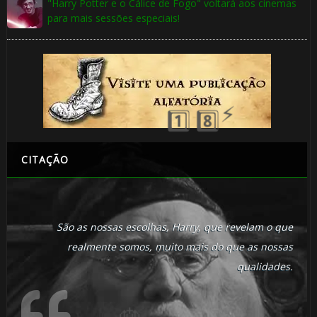
"Harry Potter e o Cálice de Fogo" voltará aos cinemas
para mais sessões especiais!
🎂
1️⃣ 8️⃣
⚡
🎂
🎈
CITAÇÃO
São as nossas escolhas, Harry, que revelam o que
realmente somos, muito mais do que as nossas
qualidades.