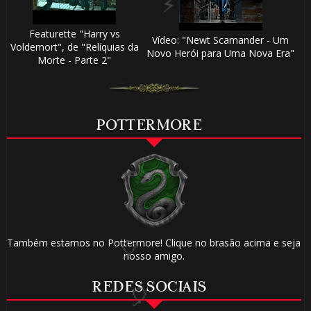
⚡
1️⃣ 8️⃣
Featurette "Harry vs
Vídeo: "Newt Scamander - Um
Voldemort", de "Relíquias da
Novo Herói para Uma Nova Era"
Morte - Parte 2"
POTTERMORE
1️⃣
8️⃣
Também estamos no Pottermore! Clique no brasão acima e seja
nosso amigo.
REDES SOCIAIS
⚡