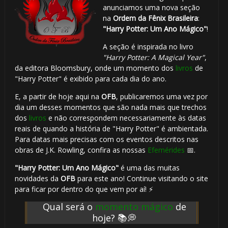
anunciamos uma nova seção
na
Ordem da Fênix Brasileira
:
"Harry Potter: Um Ano Mágico"
!
A seção é inspirada no livro
"Harry Potter: A Magical Year"
,
da editora Bloomsbury, onde um momento dos
livros
de
"Harry Potter" é exibido para cada dia do ano.
E, a partir de hoje aqui na
OFB
, publicaremos uma vez por
dia um desses momentos que são nada mais que trechos
dos
livros
e não correspondem necessariamente às datas
reais de quando a história de "Harry Potter" é ambientada.
Para datas mais precisas com os eventos descritos nas
obras de J.K. Rowling, confira as nossas
Efemérides
📅.
"Harry Potter: Um Ano Mágico"
é uma das muitas
novidades da
OFB
para este ano! Continue visitando o site
para ficar por dentro do que vem por aí! ⚡
Qual será o
momento mágico
de
hoje? 📚💭