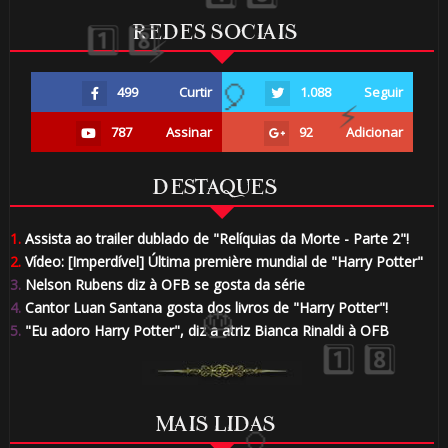
REDES SOCIAIS
499
Curtir
1.088
Seguir
787
Assinar
92
Adicionar
DESTAQUES
1.
Assista ao trailer dublado de "Relíquias da Morte - Parte 2"!
2.
Vídeo: [Imperdível] Última première mundial de "Harry Potter"
1️⃣ 8️⃣
3.
Nelson Rubens diz à OFB se gosta da série
4.
Cantor Luan Santana gosta dos livros de "Harry Potter"!
5.
"Eu adoro Harry Potter", diz a atriz Bianca Rinaldi à OFB
MAIS LIDAS