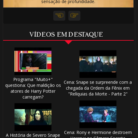
sensação de profundidade.
1️⃣ 8️⃣
🎈
VÍDEOS EM DESTAQUE
Programa "Muito+"
Cena: Snape se surpreende com a
questiona: Que maldição os
chegada da Ordem da Fênix em
atores de Harry Potter
"Relíquias da Morte - Parte 2"
carregam?
🎂
Cena: Rony e Hermione destroem
A História de Severo Snape