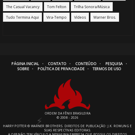
The Casual Vacancy
Tom Felton
Trilha Sonora/Música
Tudo Termina Aqui
Vira-Tempo
Vídeos
Warner Bros.
PÁGINA INICIAL
CONTATO
CONTEÚDO
PESQUISA
SOBRE
POLÍTICA DE PRIVACIDADE
TERMOS DE USO
ORDEM DA FÊNIX BRASILEIRA
© 2008 - 2026
HARRY POTTER © WARNER BROTHERS. DIREITOS DE PUBLICAÇÃO: J.K. ROWLING E
SUAS RESPECTIVAS EDITORAS.
A OFB NÃO TEM VÍNCULO A NENHUMA EMPRESA QUE POSSUI OS DIREITOS