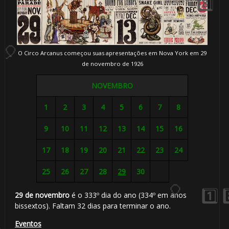
O Circo Arcanus começou suas apresentações em Nova York em 29
de novembro de 1926
NOVEMBRO
1
2
3
4
5
6
7
8
9
10
11
12
13
14
15
16
17
18
19
20
21
22
23
24
25
26
27
28
29
30
1️⃣
29 de novembro
é o 333º dia do ano (334º em anos
bissextos). Faltam 32 dias para terminar o ano.
🎈
8️⃣
Eventos