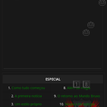
1️⃣ 8️⃣
1️⃣ 8️⃣
🎈
ESPECIAL
1.
Como tudo começou
8.
Além da magia
🎈
2.
A primeira notícia
9.
O retorno ao Mundo Bruxo
3.
Um estilo próprio
10.
Magia e tecnologia