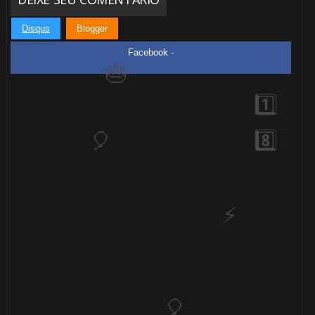
1️⃣ 8️⃣
Disqus
Blogger
Facebook -
⚡
⚡