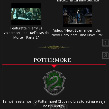
Horcrux na Câmara Secreta
1
1️⃣ 8️⃣
Featurette "Harry vs
Vídeo: "Newt Scamander - Um
Voldemort", de "Relíquias da
Novo Herói para Uma Nova Era"
Morte - Parte 2"
️⃣ 8️⃣
POTTERMORE
⚡
⃣ 8️⃣
Também estamos no Pottermore! Clique no brasão acima e seja
nosso amigo.