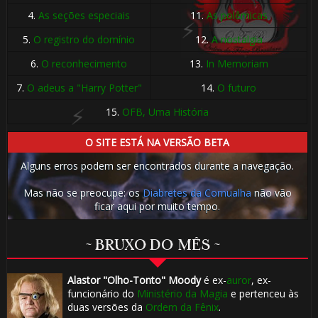
4.
As seções especiais
11.
As polêmicas
🎂
5.
O registro do domínio
12.
A nostalgia
6.
O reconhecimento
13.
In Memoriam
7.
O adeus a "Harry Potter"
14.
O futuro
15.
OFB, Uma História
O SITE ESTÁ NA VERSÃO BETA
Alguns erros podem ser encontrados durante a navegação.
Mas não se preocupe: os
Diabretes da Cornualha
não vão
ficar aqui por muito tempo.
~ BRUXO DO MÊS ~
Alastor "Olho-Tonto" Moody
é ex-
auror
, ex-
funcionário do
Ministério da Magia
e pertenceu às
duas versões da
Ordem da Fênix
.