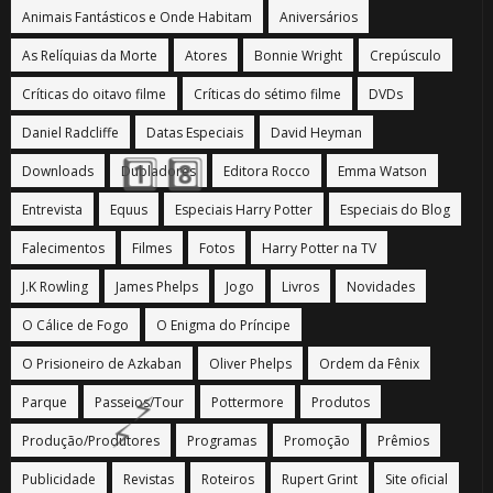
Animais Fantásticos e Onde Habitam
Aniversários
As Relíquias da Morte
Atores
Bonnie Wright
Crepúsculo
Críticas do oitavo filme
Críticas do sétimo filme
DVDs
Daniel Radcliffe
Datas Especiais
David Heyman
Downloads
Dubladores
Editora Rocco
Emma Watson
Entrevista
Equus
Especiais Harry Potter
Especiais do Blog
Falecimentos
Filmes
Fotos
Harry Potter na TV
J.K Rowling
James Phelps
Jogo
Livros
Novidades
O Cálice de Fogo
O Enigma do Príncipe
O Prisioneiro de Azkaban
Oliver Phelps
Ordem da Fênix
Parque
Passeios/Tour
Pottermore
Produtos
Produção/Produtores
Programas
Promoção
Prêmios
Publicidade
Revistas
Roteiros
Rupert Grint
Site oficial