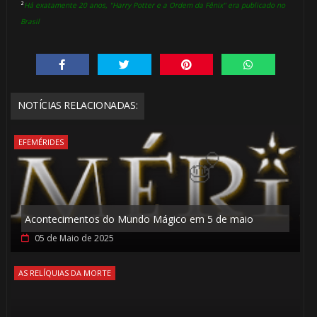
²
Há exatamente 20 anos, "Harry Potter e a Ordem da Fênix" era publicado no
Brasil
🎈
NOTÍCIAS RELACIONADAS:
⚡
EFEMÉRIDES
1️⃣ 8️⃣
Acontecimentos do Mundo Mágico em 5 de maio
05 de Maio de 2025
AS RELÍQUIAS DA MORTE