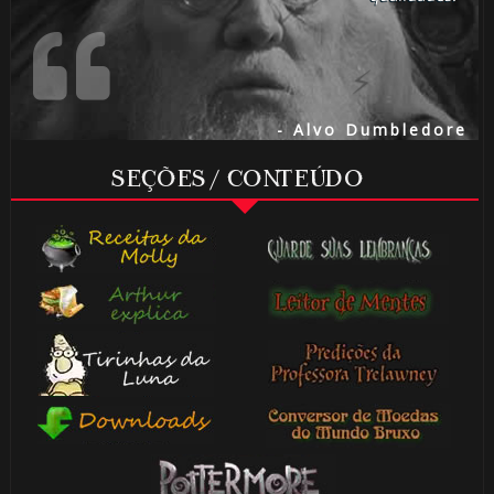
- Alvo Dumbledore
SEÇÕES / CONTEÚDO
1️
8️