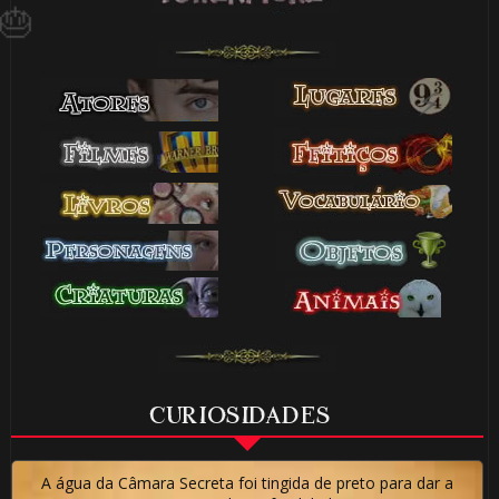
🎈
1️⃣ 8️⃣
1️⃣ 8️⃣
⚡
🎈
⚡
CURIOSIDADES
🎂
A água da Câmara Secreta foi tingida de preto para dar a