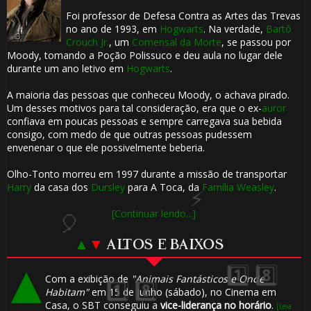
Foi professor de Defesa Contra as Artes das Trevas
no ano de 1993, em
Hogwarts
. Na verdade,
Bartô
Crouch Jr.
, um
Comensal da Morte
, se passou por
Moody, tomando a Poção Polissuco e deu aula no lugar dele
durante um ano letivo em
Hogwarts
.
1️⃣
⚡
A maioria das pessoas que conheceu Moody, o achava pirado.
Um desses motivos para tal consideração, era que o ex-
auror
confiava em poucas pessoas e sempre carregava sua bebida
consigo, com medo de que outras pessoas pudessem
envenenar o que ele possivelmente beberia.
🎈
🎂
Olho-Tonto morreu em 1997 durante a missão de transportar
🎂
Harry
da casa dos
Dursley
para A Toca, da
Família Weasley
.
1️⃣
🎂
[Continuar lendo...]
⚡
▲
▼
ALTOS E BAIXOS
Com a exibição de
"Animais Fantásticos e Onde
Habitam"
em 15 de junho (sábado), no Cinema em
Casa, o SBT conseguiu a
vice-liderança no horário
.
[Leia