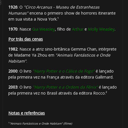
1926
: O
"Circo Arcanus - Museu de Estranhezas
Humanas"
encena o primeiro show de horrores itinerante
em sua visita a Nova York.¹
1970
: Nasce
Gui Weasley
, filho de
Arthur
e
Molly Weasley
.
Por trás das cenas
1982
: Nasce a atriz sino-britânica Gemma Chan, intérprete
de Madame Ya Zhou em
"Animais Fantásticos e Onde
🎂
Habitam"
.
2000
: O livro
"Harry Potter e o Cálice de Fogo"
é lançado
1️⃣
pela primeira vez na França através da editora Gallimard.
2003
: O livro
"Harry Potter e a Ordem da Fênix"
é lançado
8️⃣
🎈
pela primeira vez no Brasil através da editora Rocco.²
Notas e referências
⚡
¹
"Animais Fantásticos e Onde Habitam" (filme)