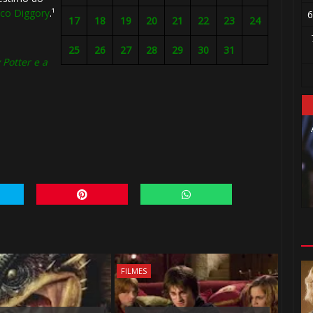
⚡
ico Diggory
.¹
6
17
18
19
20
21
22
23
24
25
26
27
28
29
30
31
 Potter e a
FILMES