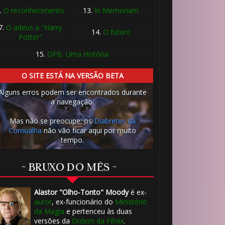
.
O reconhecimento
13.
In Memoriam
7.
O adeus a "Harry
14.
O futuro
Potter"
15.
OFB, Uma História
O SITE ESTÁ NA VERSÃO BETA
Alguns erros podem ser encontrados durante
a navegação.
Mas não se preocupe: os
Diabretes da
Cornualha
não vão ficar aqui por muito
tempo.
~ BRUXO DO MÊS ~
Alastor "Olho-Tonto" Moody
é ex-
auror
, ex-funcionário do
Ministério
da Magia
e pertenceu às duas
versões da
Ordem da Fênix
.