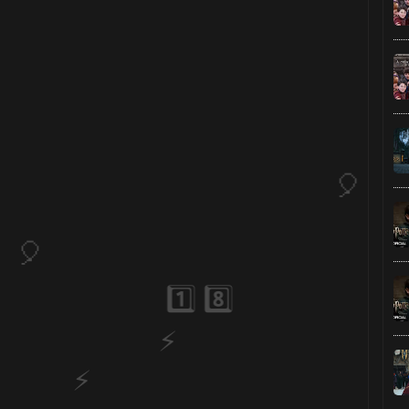
⚡
🎈
🎂
⚡
⚡