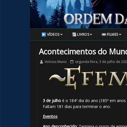
VÍDEOS
LIVROS
FILMES
Acontecimentos do Mund
Vinícius Muniz
segunda-feira, 3 de julho de 20
3 de julho
é o 184º dia do ano (185º em anos 
Faltam 181 dias para terminar o ano.
🎂
Eventos
🎈
Ano desconhecido
: Termina o prazo de empr