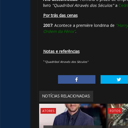
livro
"Quadribol Através dos Séculos"
a
Cedr
Por trás das cenas
2007
: Acontece a première londrina de
"Harry
Ordem da Fênix"
.
Notas e referências
¹
"Quadribol Através dos Séculos"
🎂
NOTÍCIAS RELACIONADAS:
ATORES
FOTOS