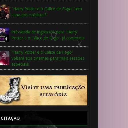
"Harry Potter e o Cálice de Fogo" tem
cena pós-créditos?
Pré-venda de ingressos para "Harry
Potter e o Cálice de Fogo" já começou!
"Harry Potter e o Cálice de Fogo"
voltará aos cinemas para mais sessões
especiais!
CITAÇÃO