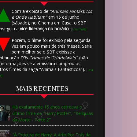
Com a exibição de
"Animais Fantásticos
e Onde Habitam"
em 15 de junho
(sábado), no Cinema em Casa, o SBT
⚡
nseguiu a
vice-liderança no horário
.
[Leia mais]
Porém, o filme foi exibido pela segunda
vez em pouco mais de três meses. Seria
bem melhor se o SBT exibisse a
ntinuação
"Os Crimes de Grindelwald"
(não
 informações se a emissora comprou os
tros filmes da saga "Animais Fantásticos").
[Leia
s]
MAIS RECENTES
🎈
⚡
Há exatamente 15 anos estreava o
último filme de "Harry Potter", "Relíquias
da Morte - Parte 2"
"À Procura de Harry: A Arte Por Trás da