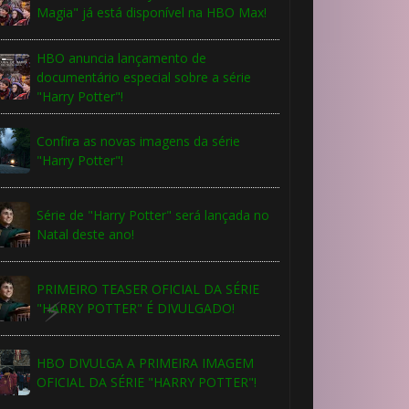
Magia" já está disponível na HBO Max!
HBO anuncia lançamento de
documentário especial sobre a série
"Harry Potter"!
Confira as novas imagens da série
"Harry Potter"!
Série de "Harry Potter" será lançada no
Natal deste ano!
PRIMEIRO TEASER OFICIAL DA SÉRIE
"HARRY POTTER" É DIVULGADO!
HBO DIVULGA A PRIMEIRA IMAGEM
⚡
OFICIAL DA SÉRIE "HARRY POTTER"!