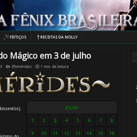
FEITIÇOS
RECEITAS DA MOLLY
o Mágico em 3 de julho
23
Efemérides
1 min. de leitura
JULHO
bissextos).
1
2
3
4
5
6
7
8
9
10
11
12
13
14
15
16
éstimo do