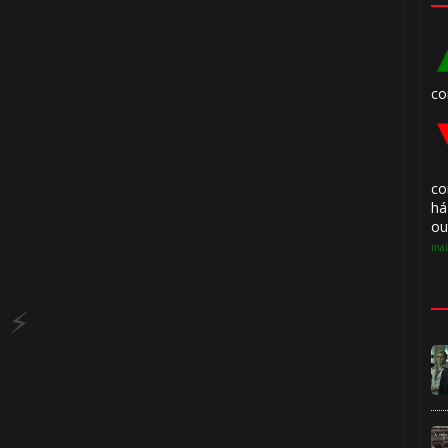
🎈
1️⃣ 8️⃣
co
⚡
⚡
co
há
1️⃣ 8️⃣
ou
mai