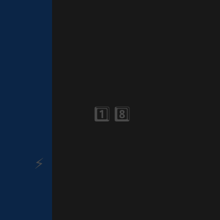
🎈
🎂
⚡
⚡