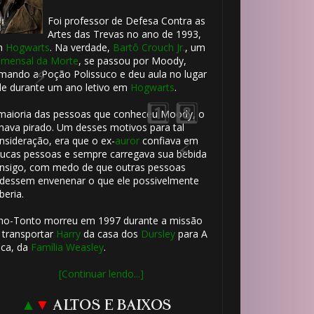
Foi professor de Defesa Contra as
Artes das Trevas no ano de 1993,
m
Hogwarts
. Na verdade,
Bartô Crouch Jr.
, um
mensal da Morte
, se passou por Moody,
🎈
mando a Poção Polissuco e deu aula no lugar
🎈
le durante um ano letivo em
Hogwarts
.
🎈
maioria das pessoas que conheceu Moody, o
hava pirado. Um desses motivos para tal
nsideração, era que o ex-
auror
confiava em
ucas pessoas e sempre carregava sua bebida
nsigo, com medo de que outras pessoas
dessem envenenar o que ele possivelmente
beria.
ho-Tonto morreu em 1997 durante a missão
 transportar
Harry
da casa dos
Dursley
para A
ca, da
Família Weasley
.
[Continuar lendo...]
🎈
▲
▼
ALTOS E BAIXOS