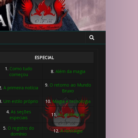
ESPECIAL
1.
Como tudo
8.
Além da magia
começou
9.
O retorno ao Mundo
2.
A primeira notícia
Bruxo
⚡
3.
Um estilo próprio
10.
Magia e tecnologia
1️⃣ 8️⃣
4.
As seções
11.
As polêmicas
especiais
⚡
5.
O registro do
12.
A nostalgia
domínio