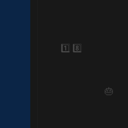
🎂
1️⃣ 8️⃣