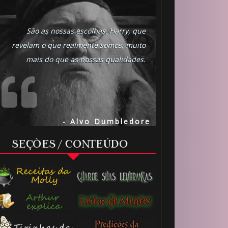
São as nossas escolhas, Harry, que
revelam o que realmente somos, muito
1️⃣ 8️⃣
🎂
mais do que as nossas qualidades.
- Alvo Dumbledore
SEÇÕES / CONTEÚDO
⚡