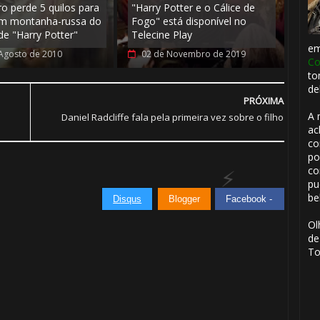
ro perde 5 quilos para
"Harry Potter e o Cálice de
m montanha-russa do
Fogo" está disponível no
de "Harry Potter"
Telecine Play
⚡
e
Agosto de 2010
02 de Novembro de 2019
Co
to
de
PRÓXIMA
A 
Daniel Radcliffe fala pela primeira vez sobre o filho
ac
co
po
co
pu
be
Disqus
Blogger
Facebook -
Ol
de
To