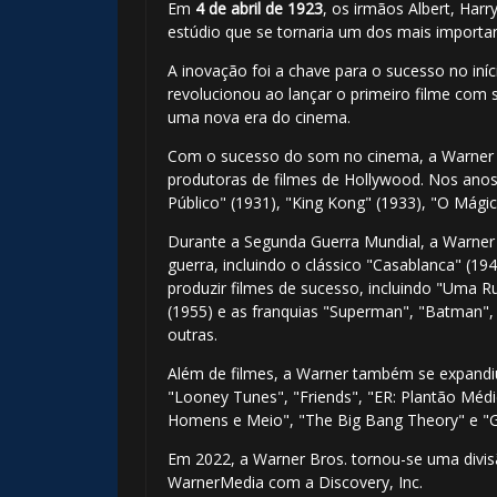
Em
4 de abril de 1923
, os irmãos Albert, Har
estúdio que se tornaria um dos mais importan
A inovação foi a chave para o sucesso no iní
revolucionou ao lançar o primeiro filme com 
uma nova era do cinema.
Com o sucesso do som no cinema, a Warner B
produtoras de filmes de Hollywood. Nos anos
Público" (1931), "King Kong" (1933), "O Mágic
Durante a Segunda Guerra Mundial, a Warner p
guerra, incluindo o clássico "Casablanca" (19
produzir filmes de sucesso, incluindo "Uma 
(1955) e as franquias "Superman", "Batman", "
outras.
Além de filmes, a Warner também se expandi
"Looney Tunes", "Friends", "ER: Plantão Méd
Homens e Meio", "The Big Bang Theory" e "
Em 2022, a Warner Bros. tornou-se uma divis
WarnerMedia com a Discovery, Inc.