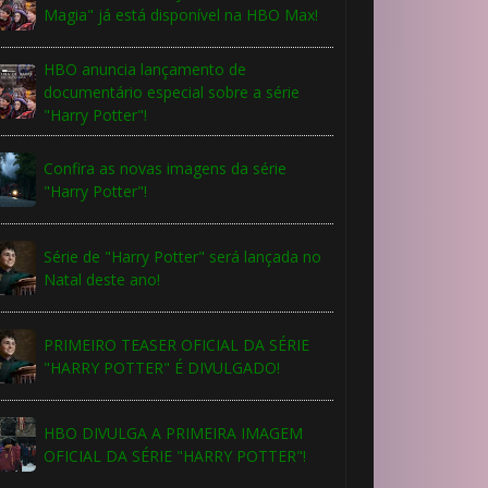
Magia" já está disponível na HBO Max!
HBO anuncia lançamento de
documentário especial sobre a série
"Harry Potter"!
Confira as novas imagens da série
"Harry Potter"!
Série de "Harry Potter" será lançada no
Natal deste ano!
PRIMEIRO TEASER OFICIAL DA SÉRIE
"HARRY POTTER" É DIVULGADO!
HBO DIVULGA A PRIMEIRA IMAGEM
OFICIAL DA SÉRIE "HARRY POTTER"!