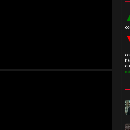
co
co
há
ou
mai