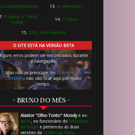
.
O reconhecimento
13.
In Memoriam
7.
O adeus a "Harry
14.
O futuro
Potter"
15.
OFB, Uma História
O SITE ESTÁ NA VERSÃO BETA
Alguns erros podem ser encontrados durante
a navegação.
Mas não se preocupe: os
Diabretes da
Cornualha
não vão ficar aqui por muito
tempo.
~ BRUXO DO MÊS ~
Alastor "Olho-Tonto" Moody
é ex-
auror
, ex-funcionário do
Ministério
da Magia
e pertenceu às duas
versões da
Ordem da Fênix
.