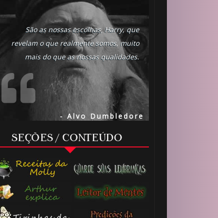
São as nossas escolhas, Harry, que
revelam o que realmente somos, muito
mais do que as nossas qualidades.
- Alvo Dumbledore
SEÇÕES / CONTEÚDO