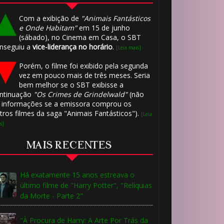
Com a exibição de
"Animais Fantásticos
e Onde Habitam"
em 15 de junho
(sábado), no Cinema em Casa, o SBT
nseguiu a
vice-liderança no horário
.
[Leia mais]
Porém, o filme foi exibido pela segunda
vez em pouco mais de três meses. Seria
bem melhor se o SBT exibisse a
ntinuação
"Os Crimes de Grindelwald"
(não
 informações se a emissora comprou os
tros filmes da saga "Animais Fantásticos").
[Leia
s]
MAIS RECENTES
Há exatamente 15 anos estreava o
último filme de "Harry Potter", "Relíquias
da Morte - Parte 2"
"À Procura de Harry: A Arte Por Trás da