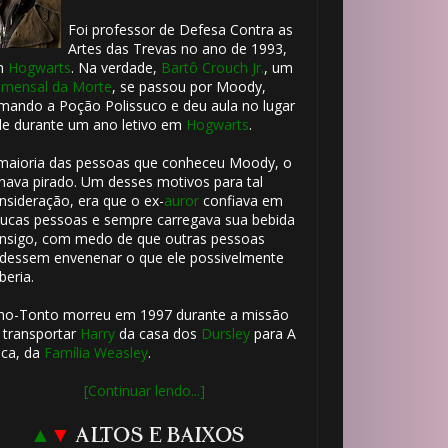
Foi professor de Defesa Contra as
Artes das Trevas no ano de 1993,
m
Hogwarts
. Na verdade,
Bartô Crouch Jr.
, um
mensal da Morte
, se passou por Moody,
mando a Poção Polissuco e deu aula no lugar
le durante um ano letivo em
Hogwarts
.
maioria das pessoas que conheceu Moody, o
hava pirado. Um desses motivos para tal
nsideração, era que o ex-
auror
confiava em
ucas pessoas e sempre carregava sua bebida
nsigo, com medo de que outras pessoas
dessem envenenar o que ele possivelmente
beria.
ho-Tonto morreu em 1997 durante a missão
 transportar
Harry
da casa dos
Dursley
para A
ca, da
Família Weasley
.
[Continuar lendo...]
▲
▼
ALTOS E BAIXOS