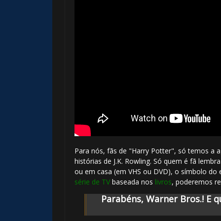
Para nós, fãs de "Harry Potter", só temos a a
histórias de J.K. Rowling. Só quem é fã lembr
ou em casa (em VHS ou DVD), o símbolo do e
série de TV
baseada nos
livros
, poderemos r
Parabéns, Warner Bros.! E q