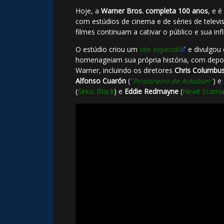
Hoje, a
Warner Bros. completa 100 anos
, e 
com estúdios de cinema e de séries de televi
filmes continuam a cativar o público e sua inf
O estúdio criou um
site especial
e divulgou 
homenageiam sua própria história, com depoi
Warner, incluindo os diretores
Chris Columbu
Alfonso Cuarón
(
"Prisioneiro de Azkaban"
) e
(
Sirius Black
) e
Eddie Redmayne
(
Newt Scama