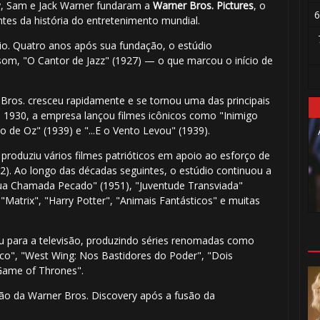
ry, Sam e Jack Warner fundaram a
Warner Bros. Pictures
, o
6
tes da história do entretenimento mundial.
cio. Quatro anos após sua fundação, o estúdio
som, "O Cantor de Jazz" (1927) — o que marcou o início de
ros. cresceu rapidamente e se tornou uma das principais
 1930, a empresa lançou filmes icônicos como "Inimigo
o de Oz" (1939) e "...E o Vento Levou" (1939).
roduziu vários filmes patrióticos em apoio ao esforço de
42). Ao longo das décadas seguintes, o estúdio continuou a
Rua Chamada Pecado" (1951), "Juventude Transviada"
Matrix", "Harry Potter", "Animais Fantásticos" e muitas
u para a televisão, produzindo séries renomadas como
ico", "West Wing: Nos Bastidores do Poder", "Dois
Game of Thrones".
ão da Warner Bros. Discovery após a fusão da