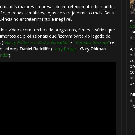
é uma das maiores empresas de entretenimento do mundo,
são, parques temáticos, lojas de varejo e muito mais. Seus
luência no entretenimento é inegável.
e
Co
dois vídeos com trechos de programas, filmes e séries que
to
mentos de profissionais que fizeram parte do legado da
de
s
(
"Harry Potter e a Pedra Filosofal"
e
"Câmara Secreta"
) e
 os atores
Daniel Radcliffe
(
Harry Potter
),
Gary Oldman
A 
ac
nder
).
co
po
co
pu
be
Ol
de
To