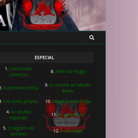
ESPECIAL
1.
Como tudo
8.
Além da magia
começou
9.
O retorno ao Mundo
2.
A primeira notícia
Bruxo
3.
Um estilo próprio
10.
Magia e tecnologia
4.
As seções
11.
As polêmicas
especiais
5.
O registro do
12.
A nostalgia
domínio