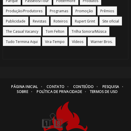
Parque
Passeios/Tour
Pottermore
Produtos
Produção/Produtores
Programas
Promoção
Prêmios
Publicidade
Revistas
Roteiros
Rupert Grint
Site oficial
The Casual Vacancy
Tom Felton
Trilha Sonora/Música
Tudo Termina Aqui
Vira-Tempo
Vídeos
Warner Bros.
PÁGINA INICIAL
CONTATO
CONTEÚDO
PESQUISA
🎈
SOBRE
POLÍTICA DE PRIVACIDADE
TERMOS DE USO