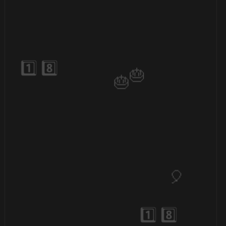
⚡
🎈
🎂
⚡
🎂