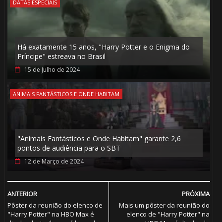
DATAS ESPECIAIS
Há exatamente 15 anos, "Harry Potter e o Enigma do
Príncipe" estreava no Brasil
15 de Julho de 2024
🎈
ANIMAIS FANTÁSTICOS E ONDE HABITAM
1️⃣ 8️⃣
"Animais Fantásticos e Onde Habitam" garante 2,6
🎂
pontos de audiência para o SBT
12 de Março de 2024
ANTERIOR
PRÓXIMA
Pôster da reunião do elenco de
Mais um pôster da reunião do
⚡
"Harry Potter" na HBO Max é
elenco de "Harry Potter" na