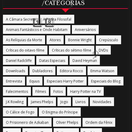
/CATEGORIAS
A Câmara Secreta
A Pedra Filosofal
1️⃣ 8️⃣
Animais Fantásticos e Onde Habitam
Aniversários
As Relíquias da Morte
Atores
Bonnie Wright
Crepúsculo
Críticas do oitavo filme
Críticas do sétimo filme
DVDs
Daniel Radcliffe
Datas Especiais
David Heyman
Downloads
Dubladores
Editora Rocco
Emma Watson
🎂
Entrevista
Equus
Especiais Harry Potter
Especiais do Blog
Falecimentos
Filmes
Fotos
Harry Potter na TV
J.K Rowling
James Phelps
Jogo
Livros
Novidades
O Cálice de Fogo
O Enigma do Príncipe
O Prisioneiro de Azkaban
Oliver Phelps
Ordem da Fênix