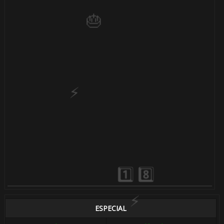
1️
🎂
🎈
ESPECIAL
⚡