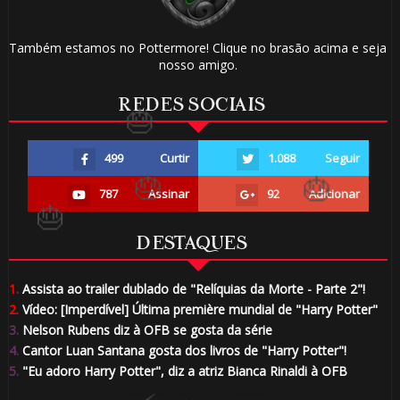
Também estamos no Pottermore! Clique no brasão acima e seja
nosso amigo.
REDES SOCIAIS
499
Curtir
1.088
Seguir
787
Assinar
92
Adicionar
⚡
DESTAQUES
1️⃣ 8️⃣
1.
Assista ao trailer dublado de "Relíquias da Morte - Parte 2"!
2.
Vídeo: [Imperdível] Última première mundial de "Harry Potter"
3.
Nelson Rubens diz à OFB se gosta da série
4.
Cantor Luan Santana gosta dos livros de "Harry Potter"!
5.
"Eu adoro Harry Potter", diz a atriz Bianca Rinaldi à OFB
🎈