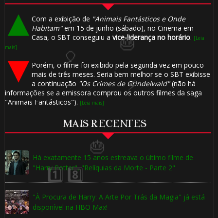
Com a exibição de
"Animais Fantásticos e Onde
Habitam"
em 15 de junho (sábado), no Cinema em
🎈
Casa, o SBT conseguiu a
vice-liderança no horário
.
[Leia
mais]
Porém, o filme foi exibido pela segunda vez em pouco
mais de três meses. Seria bem melhor se o SBT exibisse
a continuação
"Os Crimes de Grindelwald"
(não há
informações se a emissora comprou os outros filmes da saga
"Animais Fantásticos").
[Leia mais]
🎈
MAIS RECENTES
🎂
Há exatamente 15 anos estreava o último filme de
"Harry Potter", "Relíquias da Morte - Parte 2"
"À Procura de Harry: A Arte Por Trás da Magia" já está
disponível na HBO Max!