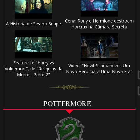
Cena: Rony e Hermione destroem
A História de Severo Snape
Horcrux na Câmara Secreta
🎂
Featurette "Harry vs
Vídeo: "Newt Scamander - Um
Voldemort", de "Relíquias da
Novo Herói para Uma Nova Era"
1️⃣ 8️⃣
Morte - Parte 2"
POTTERMORE
⚡