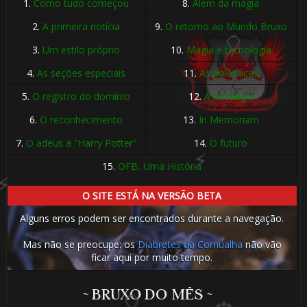
1.
Como tudo começou
8.
Além da magia
2.
A primeira notícia
9.
O retorno ao Mundo Bruxo
3.
Um estilo próprio
10.
Magia e tecnologia
🎂
4.
As seções especiais
11.
As polêmicas
5.
O registro do domínio
12.
A nostalgia
1️⃣ 8️⃣
6.
O reconhecimento
13.
In Memoriam
7.
O adeus a "Harry Potter"
14.
O futuro
15.
OFB, Uma História
O SITE ESTÁ NA VERSÃO BETA
🎂
Alguns erros podem ser encontrados durante a navegação.
Mas não se preocupe: os
Diabretes da Cornualha
não vão
🎂
⚡
ficar aqui por muito tempo.
~ BRUXO DO MÊS ~