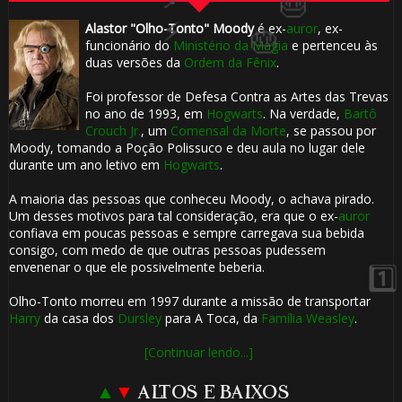
🎂
Alastor "Olho-Tonto" Moody
é ex-
auror
, ex-
funcionário do
Ministério da Magia
e pertenceu às
duas versões da
Ordem da Fênix
.
Foi professor de Defesa Contra as Artes das Trevas
1️⃣ 8️⃣
no ano de 1993, em
Hogwarts
. Na verdade,
Bartô
Crouch Jr.
, um
Comensal da Morte
, se passou por
🎈
⚡
Moody, tomando a Poção Polissuco e deu aula no lugar dele
durante um ano letivo em
Hogwarts
.
A maioria das pessoas que conheceu Moody, o achava pirado.
🎂
Um desses motivos para tal consideração, era que o ex-
auror
confiava em poucas pessoas e sempre carregava sua bebida
consigo, com medo de que outras pessoas pudessem
envenenar o que ele possivelmente beberia.
Olho-Tonto morreu em 1997 durante a missão de transportar
Harry
da casa dos
Dursley
para A Toca, da
Família Weasley
.
🎈
[Continuar lendo...]
▲
▼
ALTOS E BAIXOS