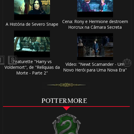
1️⃣
Cena: Rony e Hermione destroem
8️⃣
A História de Severo Snape
1️⃣ 8️⃣
Horcrux na Câmara Secreta
Featurette "Harry vs
Vídeo: "Newt Scamander - Um
Voldemort", de "Relíquias da
Novo Herói para Uma Nova Era"
Morte - Parte 2"
POTTERMORE