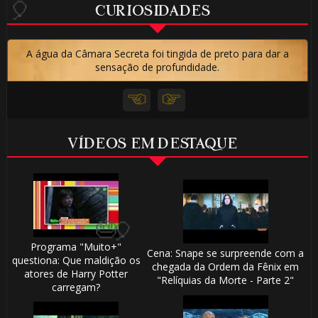
CURIOSIDADES
A água da Câmara Secreta foi tingida de preto para dar a
sensação de profundidade.
⚡
⚡
VÍDEOS EM DESTAQUE
 8️⃣
Programa "Muito+"
Cena: Snape se surpreende com a
questiona: Que maldição os
chegada da Ordem da Fênix em
atores de Harry Potter
"Relíquias da Morte - Parte 2"
carregam?
1️⃣ 8️⃣