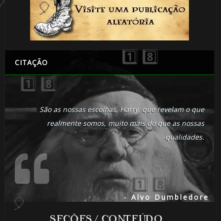
CITAÇÃO
1️⃣ 8️⃣
🎂
1️⃣ 8️⃣
São as nossas escolhas, Harry, que revelam o que
realmente somos, muito mais do que as nossas
🎈
qualidades.
- Alvo Dumbledore
SEÇÕES / CONTEÚDO