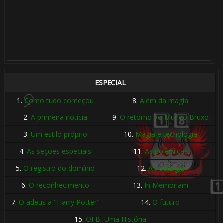
1️⃣ 8️⃣
🎂
⚡
🎈
ESPECIAL
1.
Como tudo começou
8.
Além da magia
2.
A primeira notícia
9.
O retorno ao Mundo Bruxo
3.
Um estilo próprio
10.
Magia e tecnologia
4.
As seções especiais
11.
As polêmicas
1️⃣ 8️⃣
5.
O registro do domínio
12.
A nostalgia
⚡
6.
O reconhecimento
13.
In Memoriam
7.
O adeus a "Harry Potter"
14.
O futuro
15.
OFB, Uma História