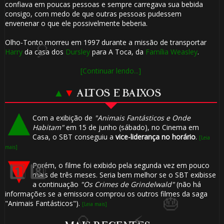
confiava em poucas pessoas e sempre carregava sua bebida
consigo, com medo de que outras pessoas pudessem
envenenar o que ele possivelmente beberia.
Olho-Tonto morreu em 1997 durante a missão de transportar
Harry
da casa dos
Dursley
para A Toca, da
Família Weasley
.
[Continuar lendo...]
🎈
▲
▼
ALTOS E BAIXOS
Com a exibição de
"Animais Fantásticos e Onde
Habitam"
em 15 de junho (sábado), no Cinema em
Casa, o SBT conseguiu a
vice-liderança no horário
.
1️⃣ 8️⃣
[Leia
mais]
Porém, o filme foi exibido pela segunda vez em pouco
1️⃣ 8️⃣
mais de três meses. Seria bem melhor se o SBT exibisse
a continuação
"Os Crimes de Grindelwald"
(não há
informações se a emissora comprou os outros filmes da saga
"Animais Fantásticos").
[Leia mais]