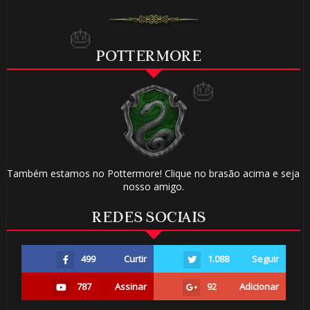
🎂
🎂
POTTERMORE
1️⃣
Também estamos no Pottermore! Clique no brasão acima e seja
nosso amigo.
REDES SOCIAIS
499
Curtir
1.088
Seguir
787
Assinar
92
Adicionar