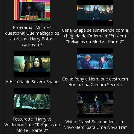
Programa "Muito+"
1️⃣ 8️⃣
Cena: Snape se surpreende com a
questiona: Que maldição os
chegada da Ordem da Fênix em
atores de Harry Potter
"Relíquias da Morte - Parte 2"
carregam?
Cena: Rony e Hermione destroem
A História de Severo Snape
Horcrux na Câmara Secreta
⚡
Featurette "Harry vs
Vídeo: "Newt Scamander - Um
Voldemort", de "Relíquias da
Novo Herói para Uma Nova Era"
Morte - Parte 2"