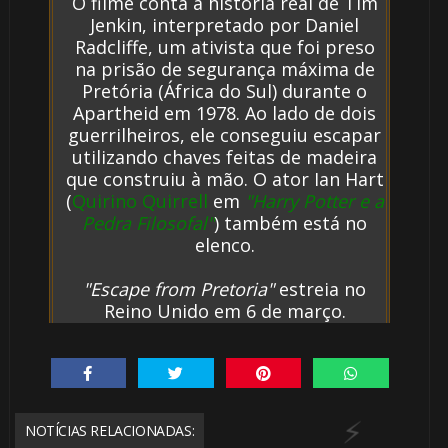
O filme conta a história real de Tim
Jenkin, interpretado por Daniel
⚡
Radcliffe, um ativista que foi preso
na prisão de segurança máxima de
Pretória (África do Sul) durante o
🎂
Apartheid em 1978. Ao lado de dois
guerrilheiros, ele conseguiu escapar
utilizando chaves feitas de madeira
que construiu à mão. O ator Ian Hart
(
Quirino Quirrell
em
"Harry Potter e a
Pedra Filosofal"
) também está no
elenco.
"Escape from Pretoria"
estreia no
Reino Unido em 6 de março.
⚡
NOTÍCIAS RELACIONADAS: