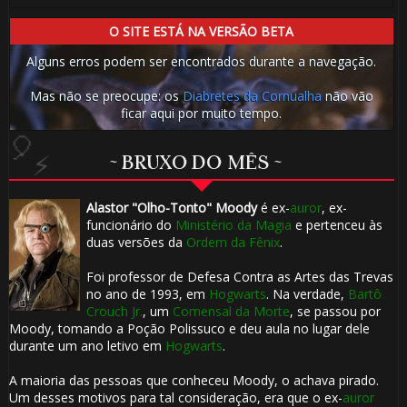
O SITE ESTÁ NA VERSÃO BETA
Alguns erros podem ser encontrados durante a navegação.
Mas não se preocupe: os
Diabretes da Cornualha
não vão
ficar aqui por muito tempo.
~ BRUXO DO MÊS ~
Alastor "Olho-Tonto" Moody
é ex-
auror
, ex-
funcionário do
Ministério da Magia
e pertenceu às
🎈
duas versões da
Ordem da Fênix
.
Foi professor de Defesa Contra as Artes das Trevas
no ano de 1993, em
Hogwarts
. Na verdade,
Bartô
Crouch Jr.
, um
Comensal da Morte
, se passou por
⚡
Moody, tomando a Poção Polissuco e deu aula no lugar dele
durante um ano letivo em
Hogwarts
.
🎈
A maioria das pessoas que conheceu Moody, o achava pirado.
Um desses motivos para tal consideração, era que o ex-
auror