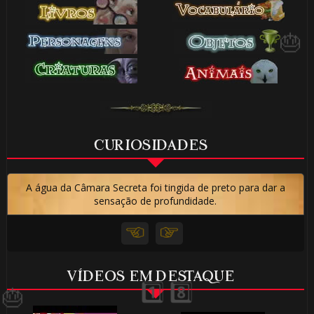
CURIOSIDADES
A água da Câmara Secreta foi tingida de preto para dar a
sensação de profundidade.
⚡
⚡
VÍDEOS EM DESTAQUE