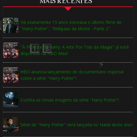
⚡
MAIS RECENTES
🎈
Há exatamente 15 anos estreava o último filme de
1️⃣ 8️⃣
"Harry Potter", "Relíquias da Morte - Parte 2"
🎈
"À Procura de Harry: A Arte Por Trás da Magia" já está
disponível na HBO Max!
HBO anuncia lançamento de documentário especial
sobre a série "Harry Potter"!
Confira as novas imagens da série "Harry Potter"!
⚡
🎈
Série de "Harry Potter" será lançada no Natal deste ano!