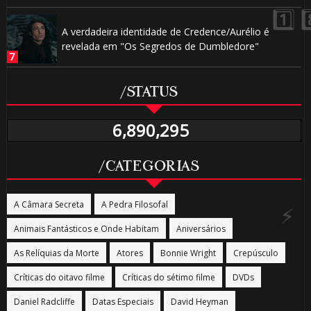
A verdadeira identidade de Credence/Aurélio é
revelada em "Os Segredos de Dumbledore"
/STATUS
6,890,295
/CATEGORIAS
A Câmara Secreta
A Pedra Filosofal
Animais Fantásticos e Onde Habitam
Aniversários
As Relíquias da Morte
Atores
Bonnie Wright
Crepúsculo
🎈
Críticas do oitavo filme
Críticas do sétimo filme
DVDs
Daniel Radcliffe
Datas Especiais
David Heyman