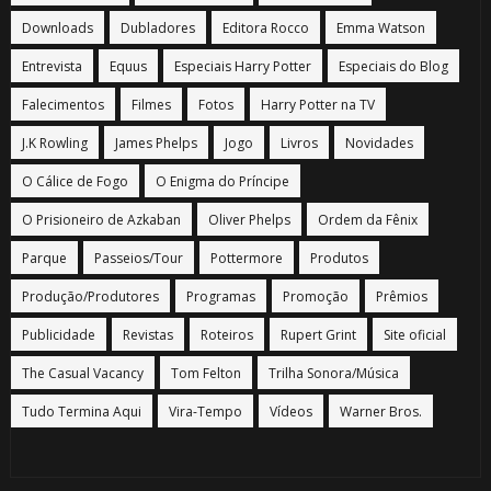
Downloads
Dubladores
Editora Rocco
Emma Watson
Entrevista
Equus
Especiais Harry Potter
Especiais do Blog
Falecimentos
Filmes
Fotos
Harry Potter na TV
J.K Rowling
James Phelps
Jogo
Livros
Novidades
O Cálice de Fogo
O Enigma do Príncipe
O Prisioneiro de Azkaban
Oliver Phelps
Ordem da Fênix
Parque
Passeios/Tour
Pottermore
Produtos
Produção/Produtores
Programas
Promoção
Prêmios
Publicidade
Revistas
Roteiros
Rupert Grint
Site oficial
The Casual Vacancy
Tom Felton
Trilha Sonora/Música
Tudo Termina Aqui
Vira-Tempo
Vídeos
Warner Bros.