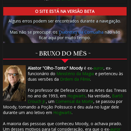
O SITE ESTÁ NA VERSÃO BETA
Alguns erros podem ser encontrados durante a navegação.
Mas não se preocupe: os
Diabretes da Cornualha
não vão
ficar aqui por muito tempo.
~ BRUXO DO MÊS ~
Alastor "Olho-Tonto" Moody
é ex-
auror
, ex-
funcionário do
Ministério da Magia
e pertenceu às
duas versões da
Ordem da Fênix
.
Foi professor de Defesa Contra as Artes das Trevas
no ano de 1993, em
Hogwarts
. Na verdade,
Bartô
Crouch Jr.
, um
Comensal da Morte
, se passou por
Moody, tomando a Poção Polissuco e deu aula no lugar dele
durante um ano letivo em
Hogwarts
.
A maioria das pessoas que conheceu Moody, o achava pirado.
Um desses motivos para tal consideração, era que o ex-
auror