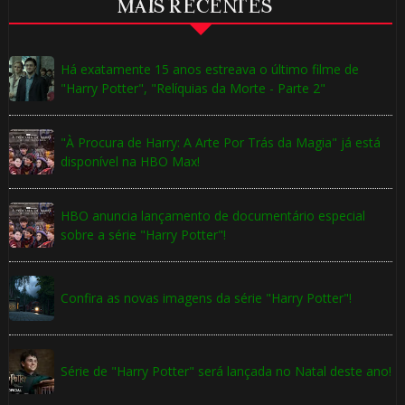
MAIS RECENTES
Há exatamente 15 anos estreava o último filme de
"Harry Potter", "Relíquias da Morte - Parte 2"
"À Procura de Harry: A Arte Por Trás da Magia" já está
disponível na HBO Max!
HBO anuncia lançamento de documentário especial
sobre a série "Harry Potter"!
Confira as novas imagens da série "Harry Potter"!
Série de "Harry Potter" será lançada no Natal deste ano!