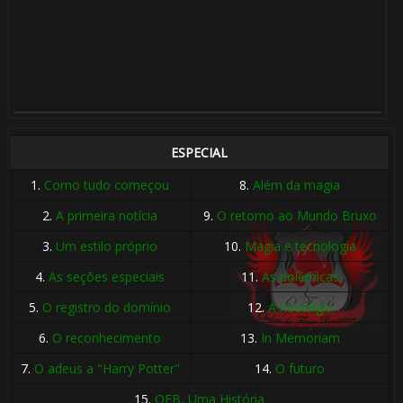
ESPECIAL
1.
Como tudo começou
8.
Além da magia
2.
A primeira notícia
9.
O retorno ao Mundo Bruxo
3.
Um estilo próprio
10.
Magia e tecnologia
4.
As seções especiais
11.
As polêmicas
5.
O registro do domínio
12.
A nostalgia
6.
O reconhecimento
13.
In Memoriam
7.
O adeus a "Harry Potter"
14.
O futuro
15.
OFB, Uma História