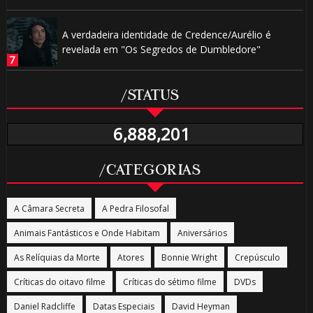
A verdadeira identidade de Credence/Aurélio é
revelada em "Os Segredos de Dumbledore"
/STATUS
6,888,201
/CATEGORIAS
A Câmara Secreta
A Pedra Filosofal
Animais Fantásticos e Onde Habitam
Aniversários
As Relíquias da Morte
Atores
Bonnie Wright
Crepúsculo
Críticas do oitavo filme
Críticas do sétimo filme
DVDs
Daniel Radcliffe
Datas Especiais
David Heyman