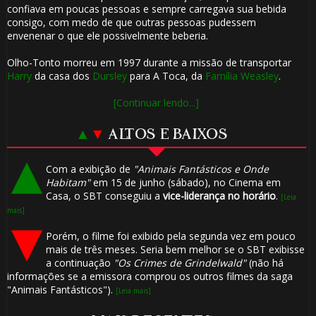
confiava em poucas pessoas e sempre carregava sua bebida
consigo, com medo de que outras pessoas pudessem
envenenar o que ele possivelmente beberia.
Olho-Tonto morreu em 1997 durante a missão de transportar
Harry
da casa dos
Dursley
para A Toca, da
Família Weasley
.
[Continuar lendo...]
▲
▼
ALTOS E BAIXOS
Com a exibição de
"Animais Fantásticos e Onde
Habitam"
em 15 de junho (sábado), no Cinema em
Casa, o SBT conseguiu a
vice-liderança no horário
.
[Leia
mais]
Porém, o filme foi exibido pela segunda vez em pouco
mais de três meses. Seria bem melhor se o SBT exibisse
a continuação
"Os Crimes de Grindelwald"
(não há
informações se a emissora comprou os outros filmes da saga
"Animais Fantásticos").
[Leia mais]