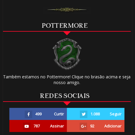
POTTERMORE
Também estamos no Pottermore! Clique no brasão acima e seja
nosso amigo.
REDES SOCIAIS
499
Curtir
1.088
Seguir
787
Assinar
92
Adicionar