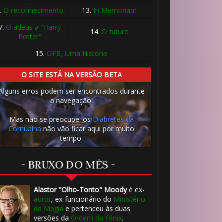
.
O reconhecimento
13.
In Memoriam
7.
O adeus a "Harry
14.
O futuro
Potter"
15.
OFB, Uma História
O SITE ESTÁ NA VERSÃO BETA
Alguns erros podem ser encontrados durante
a navegação.
Mas não se preocupe: os
Diabretes da
Cornualha
não vão ficar aqui por muito
tempo.
~ BRUXO DO MÊS ~
Alastor "Olho-Tonto" Moody
é ex-
auror
, ex-funcionário do
Ministério
da Magia
e pertenceu às duas
versões da
Ordem da Fênix
.