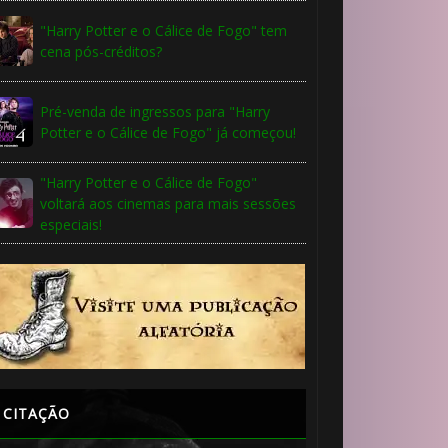
"Harry Potter e o Cálice de Fogo" tem
cena pós-créditos?
Pré-venda de ingressos para "Harry
Potter e o Cálice de Fogo" já começou!
"Harry Potter e o Cálice de Fogo"
voltará aos cinemas para mais sessões
especiais!
CITAÇÃO