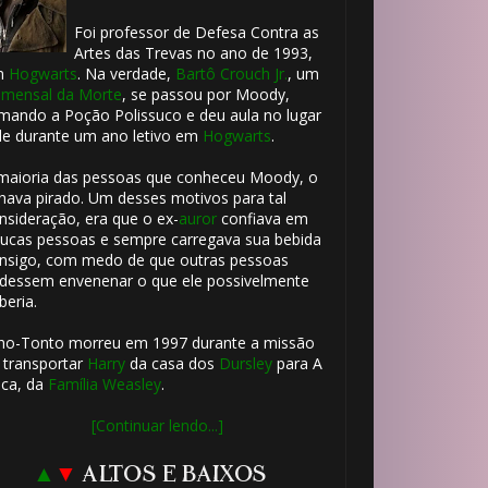
Foi professor de Defesa Contra as
Artes das Trevas no ano de 1993,
m
Hogwarts
. Na verdade,
Bartô Crouch Jr.
, um
mensal da Morte
, se passou por Moody,
mando a Poção Polissuco e deu aula no lugar
le durante um ano letivo em
Hogwarts
.
maioria das pessoas que conheceu Moody, o
hava pirado. Um desses motivos para tal
nsideração, era que o ex-
auror
confiava em
ucas pessoas e sempre carregava sua bebida
nsigo, com medo de que outras pessoas
dessem envenenar o que ele possivelmente
beria.
ho-Tonto morreu em 1997 durante a missão
 transportar
Harry
da casa dos
Dursley
para A
ca, da
Família Weasley
.
[Continuar lendo...]
▲
▼
ALTOS E BAIXOS