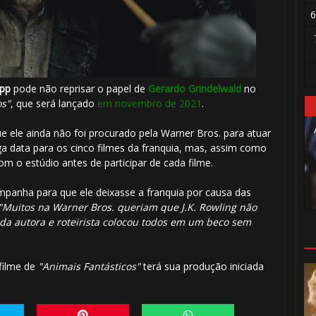
6
pp
pode não reprisar o papel de
Gerardo Grindelwald
no
os"
, que será lançado
em novembro de 2021
.
e ele ainda não foi procurado pela Warner Bros. para atuar
a data para os cinco filmes da franquia, mas, assim como
om o estúdio antes de participar de cada filme.
panha para que ele deixasse a franquia por causa das
"Muitos na Warner Bros. queriam que J.K. Rowling não
 da autora e roteirista colocou todos em um beco sem
 filme de
"Animais Fantásticos"
terá sua produção iniciada