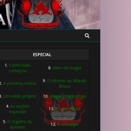
ESPECIAL
1.
Como tudo
8.
Além da magia
começou
9.
O retorno ao Mundo
2.
A primeira notícia
Bruxo
3.
Um estilo próprio
10.
Magia e tecnologia
4.
As seções
11.
As polêmicas
especiais
5.
O registro do
12.
A nostalgia
domínio