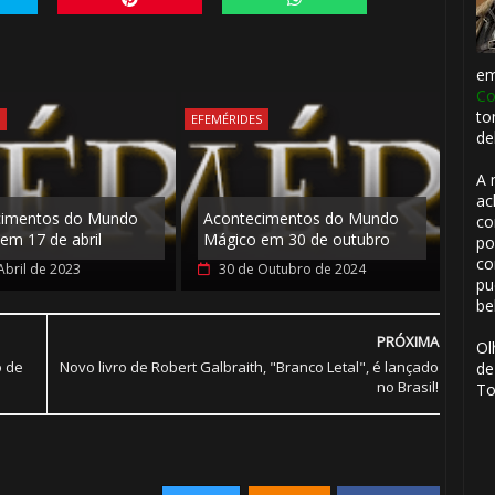
e
Co
to
S
EFEMÉRIDES
de
A 
ac
cimentos do Mundo
Acontecimentos do Mundo
co
em 17 de abril
Mágico em 30 de outubro
po
co
Abril de 2023
30 de Outubro de 2024
pu
be
PRÓXIMA
Ol
o de
Novo livro de Robert Galbraith, "Branco Letal", é lançado
de
no Brasil!
To