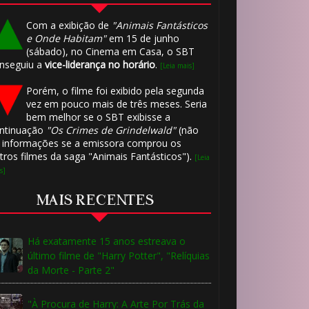
Com a exibição de
"Animais Fantásticos
e Onde Habitam"
em 15 de junho
(sábado), no Cinema em Casa, o SBT
nseguiu a
vice-liderança no horário
.
[Leia mais]
Porém, o filme foi exibido pela segunda
vez em pouco mais de três meses. Seria
bem melhor se o SBT exibisse a
ntinuação
"Os Crimes de Grindelwald"
(não
 informações se a emissora comprou os
tros filmes da saga "Animais Fantásticos").
[Leia
s]
MAIS RECENTES
Há exatamente 15 anos estreava o
último filme de "Harry Potter", "Relíquias
da Morte - Parte 2"
"À Procura de Harry: A Arte Por Trás da