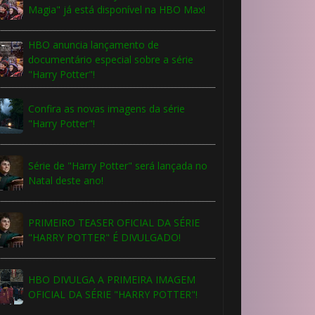
Magia" já está disponível na HBO Max!
HBO anuncia lançamento de
documentário especial sobre a série
"Harry Potter"!
Confira as novas imagens da série
"Harry Potter"!
Série de "Harry Potter" será lançada no
Natal deste ano!
PRIMEIRO TEASER OFICIAL DA SÉRIE
"HARRY POTTER" É DIVULGADO!
HBO DIVULGA A PRIMEIRA IMAGEM
OFICIAL DA SÉRIE "HARRY POTTER"!