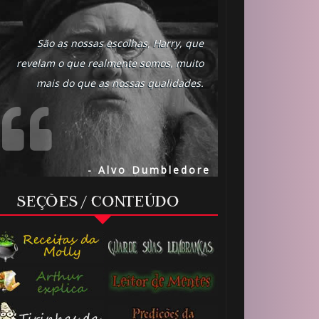
São as nossas escolhas, Harry, que
revelam o que realmente somos, muito
mais do que as nossas qualidades.
- Alvo Dumbledore
SEÇÕES / CONTEÚDO