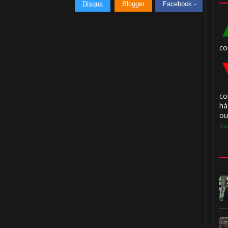
Disqus
Blogger
Facebook -
co
co
há
ou
mai