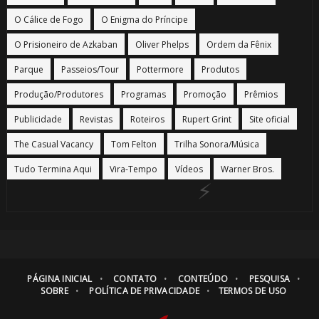
O Cálice de Fogo
O Enigma do Príncipe
O Prisioneiro de Azkaban
Oliver Phelps
Ordem da Fênix
Parque
Passeios/Tour
Pottermore
Produtos
Produção/Produtores
Programas
Promoção
Prêmios
Publicidade
Revistas
Roteiros
Rupert Grint
Site oficial
🎈
The Casual Vacancy
Tom Felton
Trilha Sonora/Música
Tudo Termina Aqui
Vira-Tempo
Vídeos
Warner Bros.
⚡
🎈
PÁGINA INICIAL
CONTATO
CONTEÚDO
PESQUISA
SOBRE
POLÍTICA DE PRIVACIDADE
TERMOS DE USO