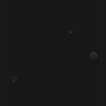
🎈
🎂
🎂
🎈
⚡
🎂