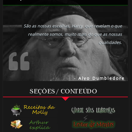
🎈
São as nossas escolhas, Harry, que revelam o que
realmente somos, muito mais do que as nossas
qualidades.
- Alvo Dumbledore
⚡
SEÇÕES / CONTEÚDO