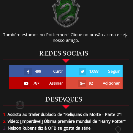
Também estamos no Pottermore! Clique no brasão acima e seja
nosso amigo.
🎂
REDES SOCIAIS
1️⃣ 8️⃣
1️⃣ 8️⃣
499
Curtir
1.088
Seguir
1️⃣ 8️⃣
787
Assinar
92
Adicionar
DESTAQUES
1.
Assista ao trailer dublado de "Relíquias da Morte - Parte 2"!
2.
Vídeo: [Imperdível] Última première mundial de "Harry Potter"
3.
Nelson Rubens diz à OFB se gosta da série