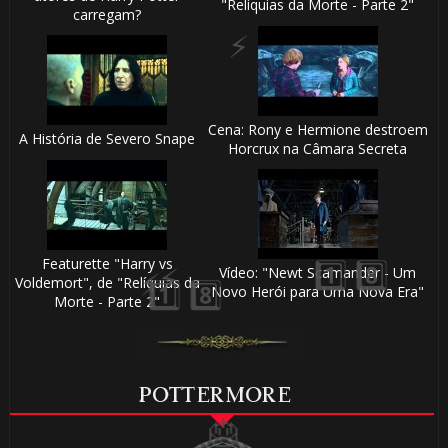
"Relíquias da Morte - Parte 2"
carregam?
1️⃣ 8️⃣
Cena: Rony e Hermione destroem
A História de Severo Snape
Horcrux na Câmara Secreta
Featurette "Harry vs
Vídeo: "Newt Scamander - Um
🎂
Voldemort", de "Relíquias da
Novo Herói para Uma Nova Era"
Morte - Parte 2"
POTTERMORE