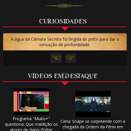
CURIOSIDADES
A água da Câmara Secreta foi tingida de preto para dar a
sensação de profundidade.
🎂
🎈
VÍDEOS EM DESTAQUE

Programa "Muito+"
Cena: Snape se surpreende com a
questiona: Que maldição os
chegada da Ordem da Fênix em
atores de Harry Potter