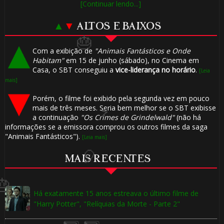
[Continuar lendo...]
▲
▼
ALTOS E BAIXOS
Com a exibição de
"Animais Fantásticos e Onde
Habitam"
em 15 de junho (sábado), no Cinema em
1️⃣
Casa, o SBT conseguiu a
vice-liderança no horário
.
[Leia
mais]
8️⃣
Porém, o filme foi exibido pela segunda vez em pouco
mais de três meses. Seria bem melhor se o SBT exibisse
a continuação
"Os Crimes de Grindelwald"
(não há
informações se a emissora comprou os outros filmes da saga
"Animais Fantásticos").
[Leia mais]
MAIS RECENTES
Há exatamente 15 anos estreava o último filme de
"Harry Potter", "Relíquias da Morte - Parte 2"