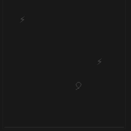
🎈
🎈
🎂