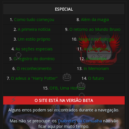
⚡
ESPECIAL
1.
Como tudo começou
8.
Além da magia
2.
A primeira notícia
9.
O retorno ao Mundo Bruxo
🎈
3.
Um estilo próprio
10.
Magia e tecnologia
4.
As seções especiais
11.
As polêmicas

5.
O registro do domínio
12.
A nostalgia
6.
O reconhecimento
13.
In Memoriam
1️⃣ 8️⃣
7.
O adeus a "Harry Potter"
14.
O futuro
15.
OFB, Uma História
🎈
⚡
O SITE ESTÁ NA VERSÃO BETA
⚡
Alguns erros podem ser encontrados durante a navegação.
Mas não se preocupe: os
Diabretes da Cornualha
não vão
ficar aqui por muito tempo.