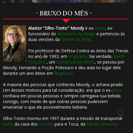
~ BRUXO DO MÊS ~
Alastor "Olho-Tonto" Moody
é ex-
auror
, ex-
funcionário do
Ministério da Magia
e pertenceu às
duas versões da
Ordem da Fênix
.
Foi professor de Defesa Contra as Artes das Trevas
🎂
no ano de 1993, em
Hogwarts
. Na verdade,
Bartô
Crouch Jr.
, um
Comensal da Morte
, se passou por
Moody, tomando a Poção Polissuco e deu aula no lugar dele
durante um ano letivo em
Hogwarts
.
A maioria das pessoas que conheceu Moody, o achava pirado.
Um desses motivos para tal consideração, era que o ex-
auror
confiava em poucas pessoas e sempre carregava sua bebida
consigo, com medo de que outras pessoas pudessem
envenenar o que ele possivelmente beberia.
🎈
Olho-Tonto morreu em 1997 durante a missão de transportar
Harry
da casa dos
Dursley
para A Toca, da
Família Weasley
.
🎈