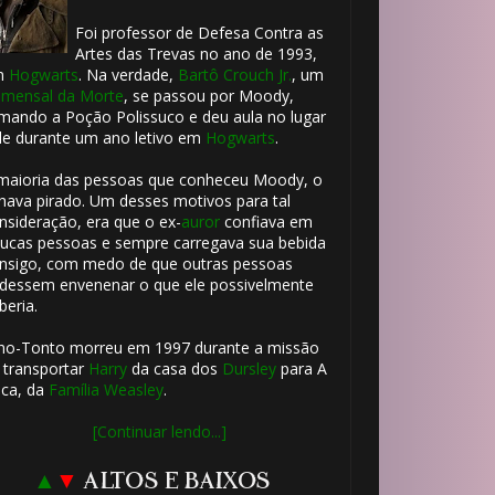
Foi professor de Defesa Contra as
Artes das Trevas no ano de 1993,
m
Hogwarts
. Na verdade,
Bartô Crouch Jr.
, um
mensal da Morte
, se passou por Moody,
mando a Poção Polissuco e deu aula no lugar
le durante um ano letivo em
Hogwarts
.
maioria das pessoas que conheceu Moody, o
hava pirado. Um desses motivos para tal
nsideração, era que o ex-
auror
confiava em
ucas pessoas e sempre carregava sua bebida
nsigo, com medo de que outras pessoas
dessem envenenar o que ele possivelmente
beria.
ho-Tonto morreu em 1997 durante a missão
 transportar
Harry
da casa dos
Dursley
para A
ca, da
Família Weasley
.
[Continuar lendo...]
▲
▼
ALTOS E BAIXOS