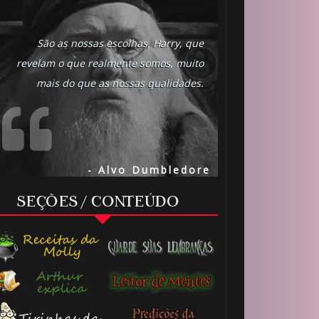
São as nossas escolhas, Harry, que
revelam o que realmente somos, muito
mais do que as nossas qualidades.
- Alvo Dumbledore
SEÇÕES / CONTEÚDO