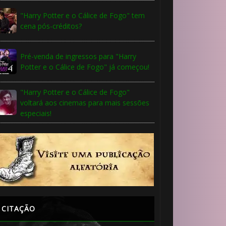
"Harry Potter e o Cálice de Fogo" tem
cena pós-créditos?
Pré-venda de ingressos para "Harry
Potter e o Cálice de Fogo" já começou!
"Harry Potter e o Cálice de Fogo"
voltará aos cinemas para mais sessões
especiais!
CITAÇÃO