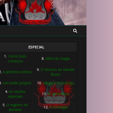
ESPECIAL
1.
Como tudo
8.
Além da magia
começou
9.
O retorno ao Mundo
2.
A primeira notícia
Bruxo
3.
Um estilo próprio
10.
Magia e tecnologia
4.
As seções
11.
As polêmicas
especiais
5.
O registro do
12.
A nostalgia
domínio