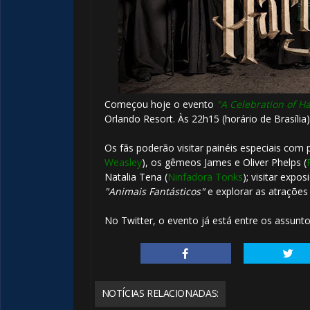
Começou hoje o evento
"A Celebration of Ha
Orlando Resort. Às 22h15 (horário de Brasília),
Os fãs poderão visitar painéis especiais com
Weasley
), os gêmeos James e Oliver Phelps (
Natalia Tena (
Ninfadora Tonks
); visitar exp
"Animais Fantásticos"
e explorar as atraçõe
No Twitter, o evento já está entre os assun
NOTÍCIAS RELACIONADAS: