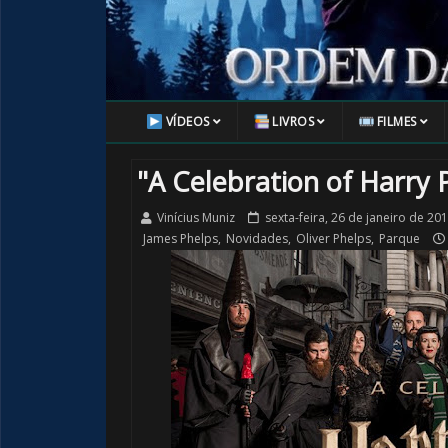
VÍDEOS
LIVROS
FILMES
"A Celebration of Harry 
Vinícius Muniz
sexta-feira, 26 de janeiro de 20
James Phelps
,
Novidades
,
Oliver Phelps
,
Parque