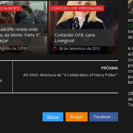
AS DA MORTE
CONTEÚDO OFB: PERSONAGENS
e
Co
adcliffe revela onde
to
as da Morte: Parte II"
Conteúdo OFB: Luna
de
eçar
Lovegood
A 
Agosto de 2010
08 de Setembro de 2012
ac
co
po
PRÓXIMA
co
AO VIVO: Abertura de "A Celebration of Harry Potter"
pu
a
be
Ol
de
To
Disqus
Blogger
Facebook -