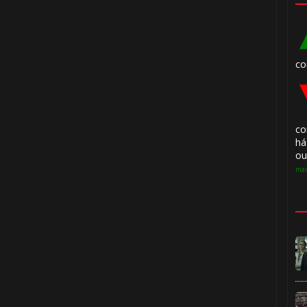
co
co
há
ou
mai