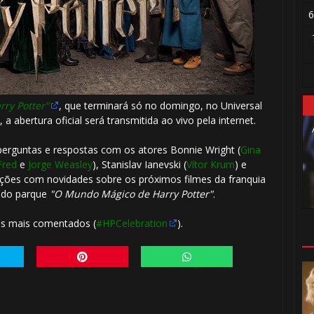
6
rry Potter"
, que terminará só no domingo, no Universal
 a abertura oficial será transmitida ao vivo pela internet.
 perguntas e respostas com os atores Bonnie Wright (
Gina
Fred
e
Jorge Weasley
), Stanislav Ianevski (
Vítor Krum
) e
osições com novidades sobre os próximos filmes da franquia
s do parque
"O Mundo Mágico de Harry Potter"
.
tos mais comentados (
#HPCelebration
).