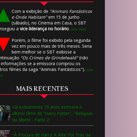
Com a exibição de
"Animais Fantásticos
e Onde Habitam"
em 15 de junho
(sábado), no Cinema em Casa, o SBT
nseguiu a
vice-liderança no horário
.
[Leia mais]
Porém, o filme foi exibido pela segunda
vez em pouco mais de três meses. Seria
bem melhor se o SBT exibisse a
ntinuação
"Os Crimes de Grindelwald"
(não
 informações se a emissora comprou os
tros filmes da saga "Animais Fantásticos").
[Leia
s]
MAIS RECENTES
Há exatamente 15 anos estreava o
último filme de "Harry Potter", "Relíquias
da Morte - Parte 2"
"À Procura de Harry: A Arte Por Trás da