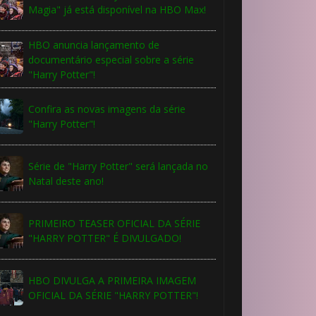
Magia" já está disponível na HBO Max!
HBO anuncia lançamento de
documentário especial sobre a série
"Harry Potter"!
Confira as novas imagens da série
"Harry Potter"!
Série de "Harry Potter" será lançada no
Natal deste ano!
PRIMEIRO TEASER OFICIAL DA SÉRIE
"HARRY POTTER" É DIVULGADO!
HBO DIVULGA A PRIMEIRA IMAGEM
OFICIAL DA SÉRIE "HARRY POTTER"!