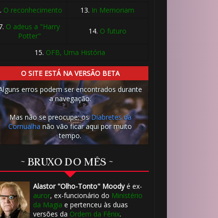
.
O reconhecimento
13.
In Memoriam
7.
O adeus a "Harry
14.
O futuro
Potter"
15.
OFB, Uma História
O SITE ESTÁ NA VERSÃO BETA
Alguns erros podem ser encontrados durante
a navegação.
Mas não se preocupe: os
Diabretes da
Cornualha
não vão ficar aqui por muito
tempo.
~ BRUXO DO MÊS ~
Alastor "Olho-Tonto" Moody
é ex-
auror
, ex-funcionário do
Ministério
da Magia
e pertenceu às duas
versões da
Ordem da Fênix
.