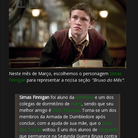
🎈

Neste mês de Março, escolhemos o personagem
Simas
Finnigan
para representar a nossa seção
"Bruxo do Mês"
:
Simas Finnigan
foi aluno da
Grifinória
e um dos
colegas de dormitório de
Harry
, sendo que seu
melhor amigo é
Dino Thomas
. Torna-se um dos
membros da Armada de Dumbledore após
concluir, com a ajuda de sua mãe, que o
Lord
das Trevas
voltou. É uns dos alunos de
Hogwarts
que permanece na Segunda Guerra Bruxa contra