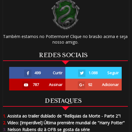
Também estamos no Pottermore! Clique no brasão acima e seja
nosso amigo.
REDES SOCIAIS
499
Curtir
1.088
Seguir
787
Assinar
92
Adicionar
DESTAQUES
1.
Assista ao trailer dublado de "Relíquias da Morte - Parte 2"!
2.
Vídeo: [Imperdível] Última première mundial de "Harry Potter"
3.
Nelson Rubens diz à OFB se gosta da série