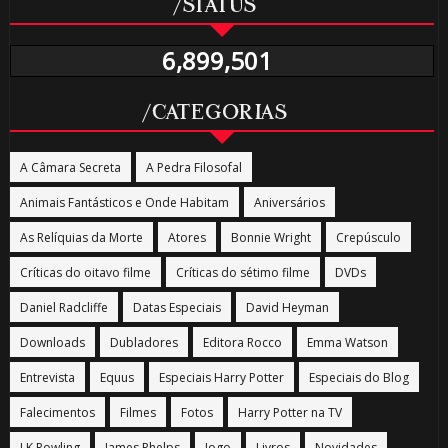
/STATUS
6,899,501
/CATEGORIAS
A Câmara Secreta
A Pedra Filosofal
Animais Fantásticos e Onde Habitam
Aniversários
As Relíquias da Morte
Atores
Bonnie Wright
Crepúsculo
Críticas do oitavo filme
Críticas do sétimo filme
DVDs
Daniel Radcliffe
Datas Especiais
David Heyman
Downloads
Dubladores
Editora Rocco
Emma Watson
Entrevista
Equus
Especiais Harry Potter
Especiais do Blog
Falecimentos
Filmes
Fotos
Harry Potter na TV
J.K Rowling
James Phelps
Jogo
Livros
Novidades