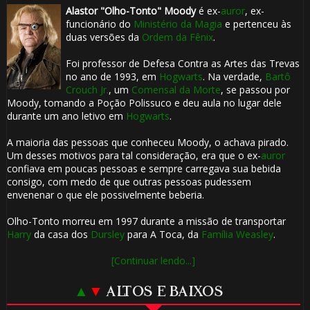
Alastor "Olho-Tonto" Moody
é ex-
auror
, ex-
funcionário do
Ministério da Magia
e pertenceu às
duas versões da
Ordem da Fênix
.
Foi professor de Defesa Contra as Artes das Trevas
no ano de 1993, em
Hogwarts
. Na verdade,
Bartô
Crouch Jr.
, um
Comensal da Morte
, se passou por
Moody, tomando a Poção Polissuco e deu aula no lugar dele
durante um ano letivo em
Hogwarts
.
A maioria das pessoas que conheceu Moody, o achava pirado.
Um desses motivos para tal consideração, era que o ex-
auror
confiava em poucas pessoas e sempre carregava sua bebida
consigo, com medo de que outras pessoas pudessem
envenenar o que ele possivelmente beberia.
Olho-Tonto morreu em 1997 durante a missão de transportar
Harry
da casa dos
Dursley
para A Toca, da
Família Weasley
.
[Continuar lendo...]
▲
▼
ALTOS E BAIXOS