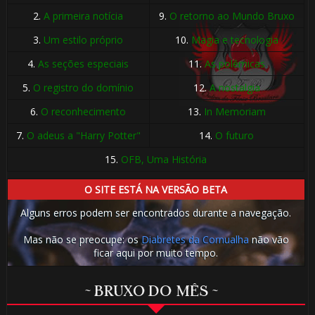
2.
A primeira notícia
9.
O retorno ao Mundo Bruxo
3.
Um estilo próprio
10.
Magia e tecnologia
4.
As seções especiais
11.
As polêmicas
5.
O registro do domínio
12.
A nostalgia
6.
O reconhecimento
13.
In Memoriam
7.
O adeus a "Harry Potter"
14.
O futuro
15.
OFB, Uma História
O SITE ESTÁ NA VERSÃO BETA
Alguns erros podem ser encontrados durante a navegação.
Mas não se preocupe: os
Diabretes da Cornualha
não vão
ficar aqui por muito tempo.
~ BRUXO DO MÊS ~