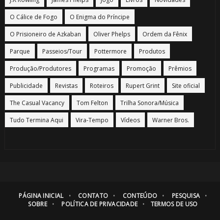
O Cálice de Fogo
O Enigma do Príncipe
O Prisioneiro de Azkaban
Oliver Phelps
Ordem da Fênix
Parque
Passeios/Tour
Pottermore
Produtos
Produção/Produtores
Programas
Promoção
Prêmios
Publicidade
Revistas
Roteiros
Rupert Grint
Site oficial
The Casual Vacancy
Tom Felton
Trilha Sonora/Música
Tudo Termina Aqui
Vira-Tempo
Vídeos
Warner Bros.
PÁGINA INICIAL
CONTATO
CONTEÚDO
PESQUISA
SOBRE
POLÍTICA DE PRIVACIDADE
TERMOS DE USO