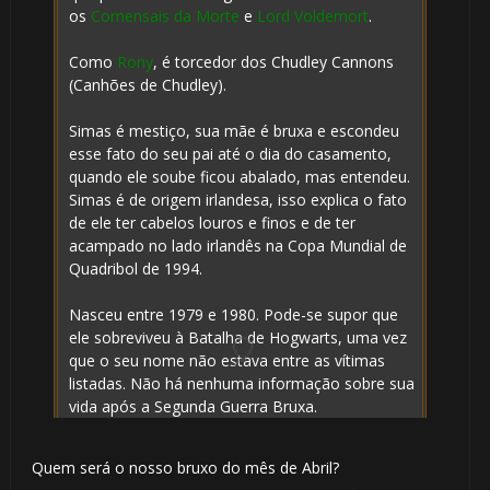
os
Comensais da Morte
e
Lord Voldemort
.
Como
Rony
, é torcedor dos Chudley Cannons
(Canhões de Chudley).
Simas é mestiço, sua mãe é bruxa e escondeu
esse fato do seu pai até o dia do casamento,
quando ele soube ficou abalado, mas entendeu.
Simas é de origem irlandesa, isso explica o fato
de ele ter cabelos louros e finos e de ter
acampado no lado irlandês na Copa Mundial de
Quadribol de 1994.
Nasceu entre 1979 e 1980. Pode-se supor que
ele sobreviveu à Batalha de Hogwarts, uma vez
que o seu nome não estava entre as vítimas
listadas. Não há nenhuma informação sobre sua
vida após a Segunda Guerra Bruxa.
Quem será o nosso bruxo do mês de Abril?