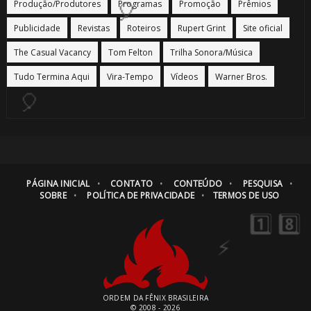
Produção/Produtores
Programas
Promoção
Prêmios
🎂
Publicidade
Revistas
Roteiros
Rupert Grint
Site oficial
🎈
The Casual Vacancy
Tom Felton
Trilha Sonora/Música
Tudo Termina Aqui
Vira-Tempo
Vídeos
Warner Bros.
PÁGINA INICIAL
CONTATO
CONTEÚDO
PESQUISA
🎈
SOBRE
POLÍTICA DE PRIVACIDADE
TERMOS DE USO
🎂
ORDEM DA FÊNIX BRASILEIRA
© 2008 - 2026