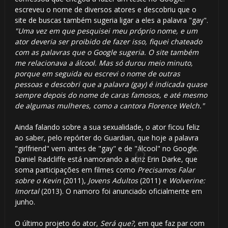
escreveu o nome de diversos atores e descobriu que o
site de buscas também sugeria ligar a eles a palavra "gay".
"Uma vez em que pesquisei meu próprio nome, e um
ator deveria ser proibido de fazer isso, fiquei chateado
com as palavras que o Google sugeria. O site também
me relacionava a álcool. Mas só durou meio minuto,
porque em seguida eu escrevi o nome de outras
pessoas e descobri que a palavra (gay) é indicada quase
1️⃣ 8️⃣
sempre depois do nome de caras famosos, e até mesmo
de algumas mulheres, como a cantora Florence Welch."
Ainda falando sobre a sua sexualidade, o ator ficou feliz
ao saber, pelo repórter do Guardian, que hoje a palavra
"girlfriend" vem antes de "gay" e de "álcool" no Google.
Daniel Radcliffe está namorando a atriz Erin Darke, que
⚡

soma participações em filmes como
Precisamos Falar
sobre o Kevin
(2011),
Jovens Adultos
(2011) e
Wolverine:
Imortal
(2013). O namoro foi anunciado oficialmente em
junho.
⃣ 8️⃣
O último projeto do ator,
Será que?
, em que faz par com