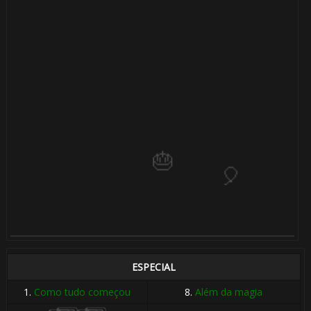
🎈
🎈
🎂
1️⃣ 8️⃣
⚡
ESPECIAL
1.
Como tudo começou
8.
Além da magia