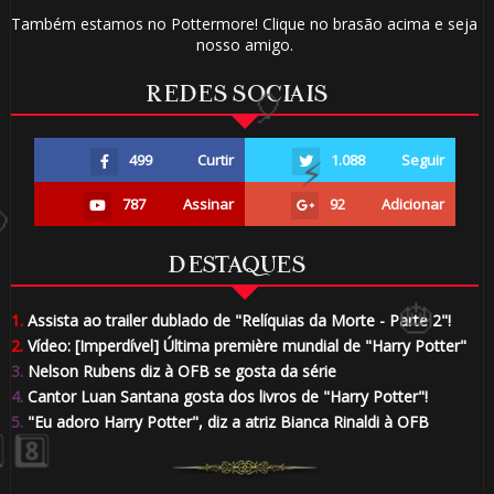
Também estamos no Pottermore! Clique no brasão acima e seja
nosso amigo.
REDES SOCIAIS
499
Curtir
1.088
Seguir
787
Assinar
92
Adicionar
⚡
DESTAQUES
🎈
1.
Assista ao trailer dublado de "Relíquias da Morte - Parte 2"!
2.
Vídeo: [Imperdível] Última première mundial de "Harry Potter"
3.
Nelson Rubens diz à OFB se gosta da série
4.
Cantor Luan Santana gosta dos livros de "Harry Potter"!
5.
"Eu adoro Harry Potter", diz a atriz Bianca Rinaldi à OFB