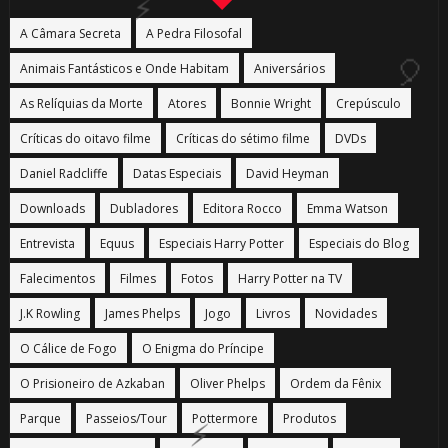
A Câmara Secreta
A Pedra Filosofal
Animais Fantásticos e Onde Habitam
Aniversários
As Relíquias da Morte
Atores
Bonnie Wright
Crepúsculo
⚡
Críticas do oitavo filme
Críticas do sétimo filme
DVDs
Daniel Radcliffe
Datas Especiais
David Heyman
Downloads
Dubladores
Editora Rocco
Emma Watson
Entrevista
Equus
Especiais Harry Potter
Especiais do Blog
Falecimentos
Filmes
Fotos
Harry Potter na TV
J.K Rowling
James Phelps
Jogo
Livros
Novidades
O Cálice de Fogo
O Enigma do Príncipe
O Prisioneiro de Azkaban
Oliver Phelps
Ordem da Fênix
Parque
Passeios/Tour
Pottermore
Produtos