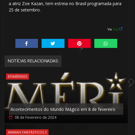
a atriz Zoe Kazan, tem estreia no Brasil programada para
25 de setembro.
Via
Veja
.
1️⃣
NOTÍCIAS RELACIONADAS:
EFEMÉRIDES
⚡
🎂
1️⃣ 8️⃣
Acontecimentos do Mundo Mágico em 8 de fevereiro
08 de Fevereiro de 2024
ANIMAIS FANTÁSTICOS 3