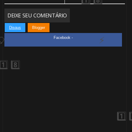
DEIXE SEU COMENTÁRIO
Disqus
Blogger
Facebook -
1️⃣ 8️⃣
1️⃣ 8️⃣
🎂
🎂