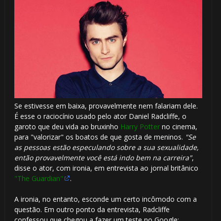

1️⃣ 8️⃣
Se estivesse em baixa, provavelmente nem falariam dele.
É esse o raciocínio usado pelo ator Daniel Radcliffe, o
garoto que deu vida ao bruxinho
Harry Potter
no cinema,
para "valorizar" os boatos de que gosta de meninos.
"Se
as pessoas estão especulando sobre a sua sexualidade,
então provavelmente você está indo bem na carreira"
,
disse o ator, com ironia, em entrevista ao jornal britânico
"The Guardian"
.
A ironia, no entanto, esconde um certo incômodo com a
questão. Em outro ponto da entrevista, Radcliffe
confessou que chegou a fazer um teste no Google: