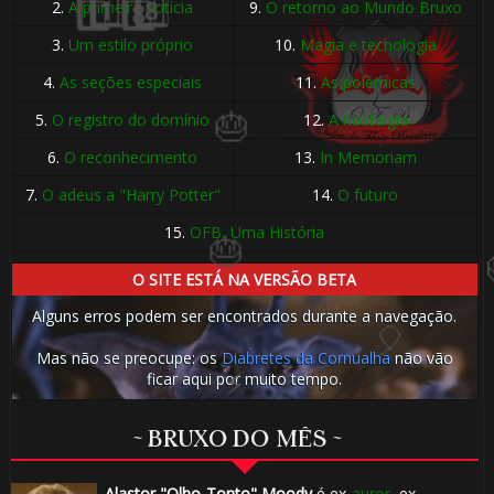
2.
A primeira notícia
9.
O retorno ao Mundo Bruxo
3.
Um estilo próprio
10.
Magia e tecnologia
4.
As seções especiais
11.
As polêmicas
5.
O registro do domínio
12.
A nostalgia
🎂
6.
O reconhecimento
13.
In Memoriam
🎂
🎈
7.
O adeus a "Harry Potter"
14.
O futuro
15.
OFB, Uma História
O SITE ESTÁ NA VERSÃO BETA
Alguns erros podem ser encontrados durante a navegação.
Mas não se preocupe: os
Diabretes da Cornualha
não vão
ficar aqui por muito tempo.
~ BRUXO DO MÊS ~
Alastor "Olho-Tonto" Moody
é ex-
auror
, ex-