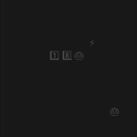
🎈
⚡
1️⃣ 8️⃣

🎈
1️⃣ 8️⃣