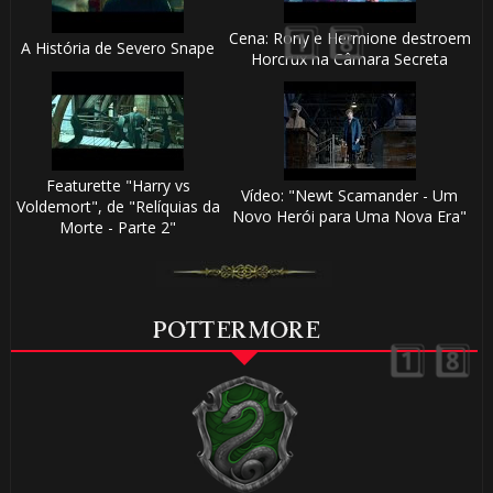
Cena: Rony e Hermione destroem
A História de Severo Snape
Horcrux na Câmara Secreta
1️⃣ 8️⃣
🎈
Featurette "Harry vs
Vídeo: "Newt Scamander - Um
Voldemort", de "Relíquias da
Novo Herói para Uma Nova Era"
Morte - Parte 2"
POTTERMORE
1️⃣ 8️⃣