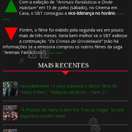
Com a exibição de
"Animais Fantásticos e Onde
🎈
Habitam"
em 15 de junho (sábado), no Cinema em
Casa, o SBT conseguiu a
vice-liderança no horário
.
[Leia
mais]
Porém, o filme foi exibido pela segunda vez em pouco
mais de três meses. Seria bem melhor se o SBT exibisse
a continuação
"Os Crimes de Grindelwald"
(não há
informações se a emissora comprou os outros filmes da saga
"Animais Fantásticos").
[Leia mais]
MAIS RECENTES
Há exatamente 15 anos estreava o último filme de
"Harry Potter", "Relíquias da Morte - Parte 2"
"À Procura de Harry: A Arte Por Trás da Magia" já está
disponível na HBO Max!