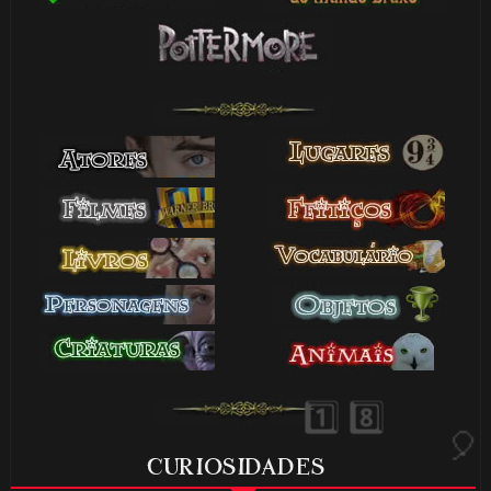
1️⃣ 8️⃣
🎈
⚡
CURIOSIDADES