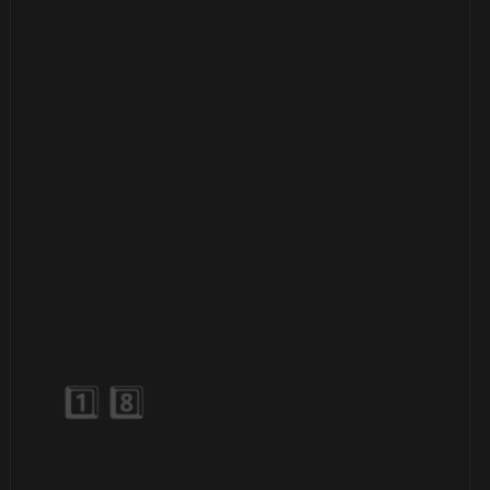
🎂
🎂
🎈
🎈