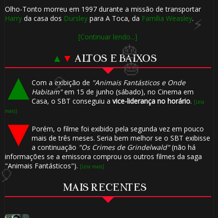
Olho-Tonto morreu em 1997 durante a missão de transportar
Harry
da casa dos
Dursley
para A Toca, da
Família Weasley
.
[Continuar lendo...]
▲
▼
ALTOS E BAIXOS
Com a exibição de
"Animais Fantásticos e Onde
Habitam"
em 15 de junho (sábado), no Cinema em
Casa, o SBT conseguiu a
vice-liderança no horário
.
[Leia
mais]
Porém, o filme foi exibido pela segunda vez em pouco
mais de três meses. Seria bem melhor se o SBT exibisse
🎈
a continuação
"Os Crimes de Grindelwald"
(não há
informações se a emissora comprou os outros filmes da saga
"Animais Fantásticos").
[Leia mais]
MAIS RECENTES