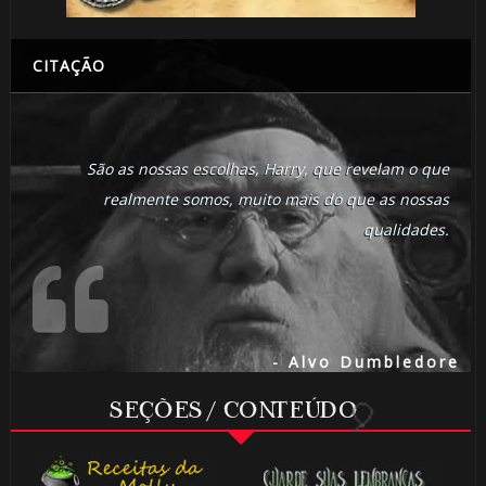
CITAÇÃO
São as nossas escolhas, Harry, que revelam o que
realmente somos, muito mais do que as nossas
🎂
qualidades.
🎂
- Alvo Dumbledore
SEÇÕES / CONTEÚDO