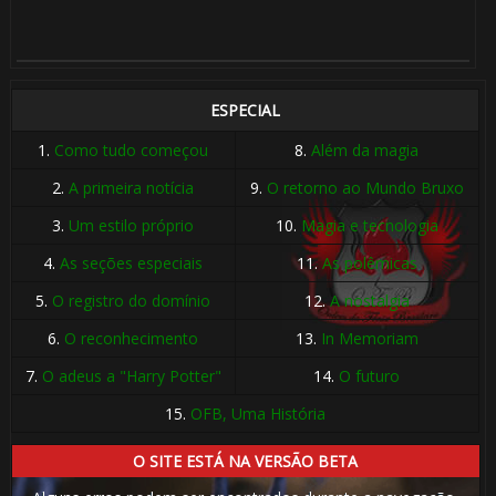
1️⃣ 8️⃣
ESPECIAL
🎂
🎂
1.
Como tudo começou
8.
Além da magia
2.
A primeira notícia
9.
O retorno ao Mundo Bruxo
3.
Um estilo próprio
10.
Magia e tecnologia
4.
As seções especiais
11.
As polêmicas
5.
O registro do domínio
12.
A nostalgia
1️⃣ 8️⃣
🎈
⚡
6.
O reconhecimento
13.
In Memoriam
7.
O adeus a "Harry Potter"
14.
O futuro
15.
OFB, Uma História
⚡
O SITE ESTÁ NA VERSÃO BETA