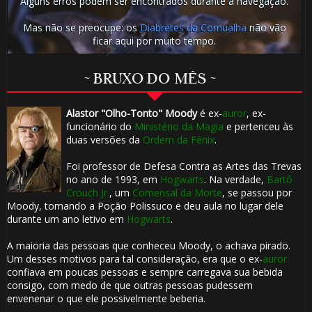
Alguns erros podem ser encontrados durante a navegação.
Mas não se preocupe: os
Diabretes da Cornualha
não vão
ficar aqui por muito tempo.
⚡
~ BRUXO DO MÊS ~
Alastor "Olho-Tonto" Moody
é ex-
auror
, ex-
funcionário do
Ministério da Magia
e pertenceu às
duas versões da
Ordem da Fênix
.
Foi professor de Defesa Contra as Artes das Trevas
no ano de 1993, em
Hogwarts
. Na verdade,
Bartô
Crouch Jr.
, um
Comensal da Morte
, se passou por
Moody, tomando a Poção Polissuco e deu aula no lugar dele
durante um ano letivo em
Hogwarts
.
A maioria das pessoas que conheceu Moody, o achava pirado.
Um desses motivos para tal consideração, era que o ex-
auror
confiava em poucas pessoas e sempre carregava sua bebida
consigo, com medo de que outras pessoas pudessem
envenenar o que ele possivelmente beberia.