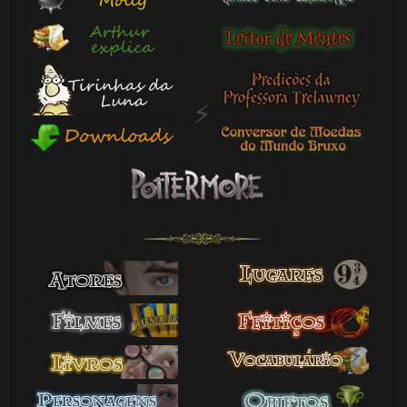
1️⃣
8️⃣
🎈
🎂