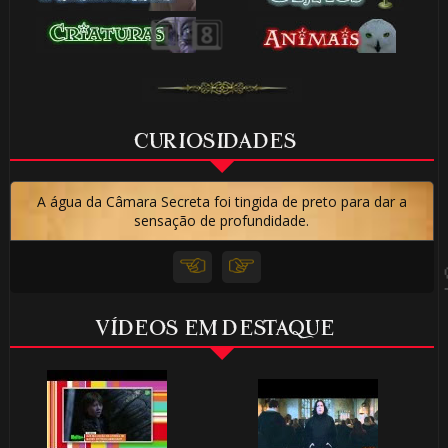
⚡
CURIOSIDADES
A água da Câmara Secreta foi tingida de preto para dar a
sensação de profundidade.
VÍDEOS EM DESTAQUE
⚡