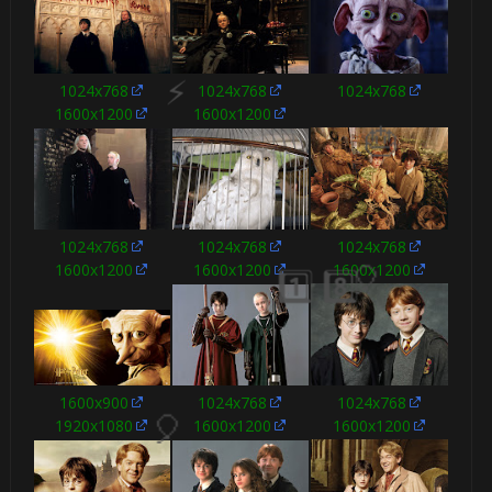
1024x768
1024x768
1024x768
1600x1200
1600x1200

1️⃣ 8️⃣
1024x768
1024x768
1024x768
1600x1200
1600x1200
1600x1200
⚡
1024x768
1600x900
1024x768
1600x1200
1920x1080
1600x1200
1️⃣ 8️⃣
🎈