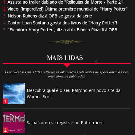
1.
Assista ao trailer dublado de "Relíquias da Morte - Parte 2"!
2.
Vídeo: [Imperdível] Última première mundial de "Harry Potter"
3.
Nelson Rubens diz à OFB se gosta da série
4.
Cantor Luan Santana gosta dos livros de "Harry Potter"!
5.
"Eu adoro Harry Potter", diz a atriz Bianca Rinaldi à OFB
🎈
1️⃣
MAIS LIDAS
🎂
8️⃣
As publicações mais lidas refletem as informações relevantes da época em que foram
originalmente publicadas.
Descubra qual é o seu Patrono em novo site da
Warner Bros.
Saiba como se registrar no Pottermore!
🎈