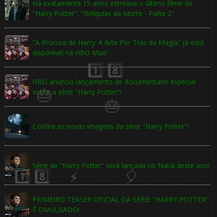
Há exatamente 15 anos estreava o último filme de
"Harry Potter", "Relíquias da Morte - Parte 2"
⚡
"À Procura de Harry: A Arte Por Trás da Magia" já está
disponível na HBO Max!
HBO anuncia lançamento de documentário especial
sobre a série "Harry Potter"!
Confira as novas imagens da série "Harry Potter"!
⚡
Série de "Harry Potter" será lançada no Natal deste ano!
1️⃣ 8️⃣
PRIMEIRO TEASER OFICIAL DA SÉRIE "HARRY POTTER"
É DIVULGADO!