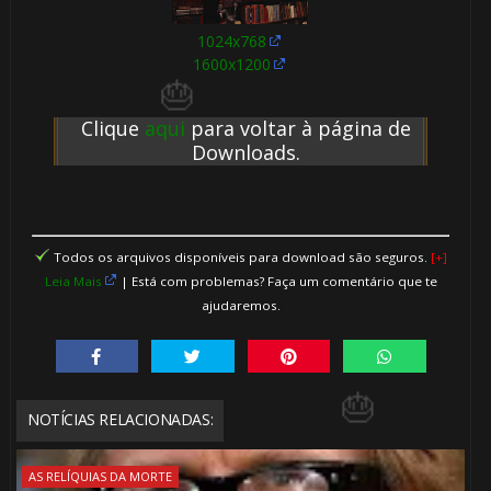
1️⃣ 8️⃣
1024x768
🎂
1600x1200
Clique
aqui
para voltar à página de
Downloads.
Todos os arquivos disponíveis para download são seguros.
[+]
Leia Mais
| Está com problemas? Faça um comentário que te
🎂
1️⃣ 8️⃣
ajudaremos.
🎈
NOTÍCIAS RELACIONADAS:
AS RELÍQUIAS DA MORTE