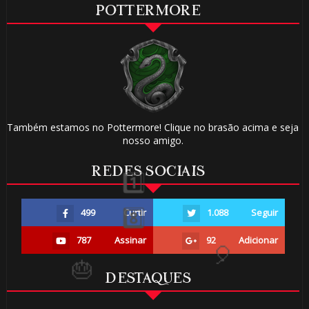
POTTERMORE
Também estamos no Pottermore! Clique no brasão acima e seja
nosso amigo.
REDES SOCIAIS
499
Curtir
1.088
Seguir
787
Assinar
92
Adicionar
DESTAQUES