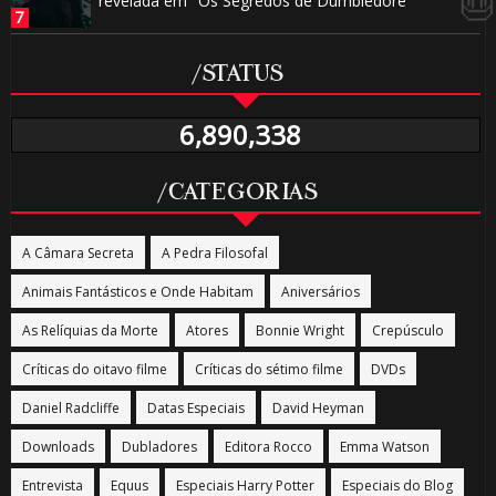
revelada em "Os Segredos de Dumbledore"
/STATUS
🎈
⚡
6,890,338
/CATEGORIAS
A Câmara Secreta
A Pedra Filosofal
Animais Fantásticos e Onde Habitam
Aniversários
As Relíquias da Morte
Atores
Bonnie Wright
Crepúsculo
Críticas do oitavo filme
Críticas do sétimo filme
DVDs
⚡
Daniel Radcliffe
Datas Especiais
David Heyman
Downloads
Dubladores
Editora Rocco
Emma Watson
Entrevista
Equus
Especiais Harry Potter
Especiais do Blog