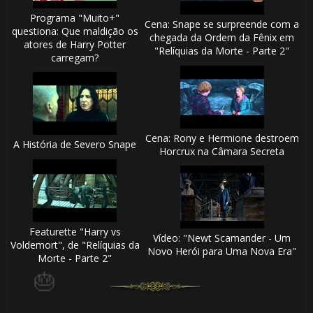
Programa "Muito+"
🎈
Cena: Snape se surpreende com a
questiona: Que maldição os
chegada da Ordem da Fênix em
atores de Harry Potter
"Relíquias da Morte - Parte 2"
carregam?
Cena: Rony e Hermione destroem
A História de Severo Snape
🎂
Horcrux na Câmara Secreta
🎂
Featurette "Harry vs
Vídeo: "Newt Scamander - Um
Voldemort", de "Relíquias da
Novo Herói para Uma Nova Era"

Morte - Parte 2"