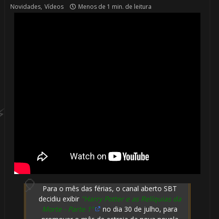
Novidades
,
Vídeos
Menos de 1 min. de leitura
⚡
🎈
⚡
Para o mês das férias, o canal aberto SBT
decidiu exibir
"Harry Potter e as Relíquias da
Morte - Parte 1"
no dia 30 de julho, para