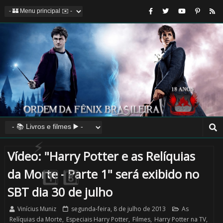
⚡
🎈
⚡
🎈
Vídeo: "Harry Potter e as Relíquias
da Morte - Parte 1" será exibido no
⚡
SBT dia 30 de julho
Vinícius Muniz
segunda-feira, 8 de julho de 2013
As
Relíquias da Morte
,
Especiais Harry Potter
,
Filmes
,
Harry Potter na TV
,