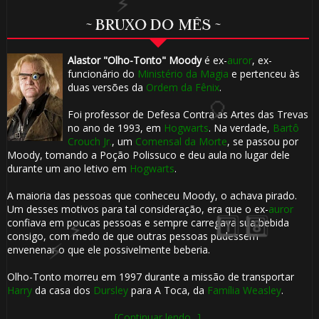
~ BRUXO DO MÊS ~
Alastor "Olho-Tonto" Moody
é ex-
auror
, ex-
funcionário do
Ministério da Magia
e pertenceu às
duas versões da
Ordem da Fênix
.
Foi professor de Defesa Contra as Artes das Trevas
no ano de 1993, em
Hogwarts
. Na verdade,
Bartô
Crouch Jr.
, um
Comensal da Morte
, se passou por
🎂
Moody, tomando a Poção Polissuco e deu aula no lugar dele
durante um ano letivo em
Hogwarts
.
A maioria das pessoas que conheceu Moody, o achava pirado.
Um desses motivos para tal consideração, era que o ex-
auror
confiava em poucas pessoas e sempre carregava sua bebida
consigo, com medo de que outras pessoas pudessem
envenenar o que ele possivelmente beberia.
⚡
Olho-Tonto morreu em 1997 durante a missão de transportar
Harry
da casa dos
Dursley
para A Toca, da
Família Weasley
.
[Continuar lendo...]