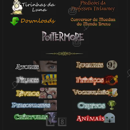
🎂
1️⃣ 8️⃣