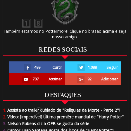
🎈
Também estamos no Pottermore! Clique no brasão acima e seja
nosso amigo.
⚡
REDES SOCIAIS
499
Curtir
1.088
Seguir
787
Assinar
92
Adicionar
🎂
DESTAQUES
1.
Assista ao trailer dublado de "Relíquias da Morte - Parte 2"!
2.
Vídeo: [Imperdível] Última première mundial de "Harry Potter"
3.
Nelson Rubens diz à OFB se gosta da série
4.
Cantor Luan Santana gosta dos livros de "Harry Potter"!