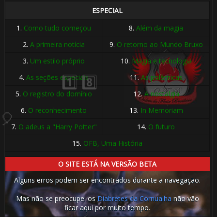
ESPECIAL
🎈
1.
Como tudo começou
8.
Além da magia
2.
A primeira notícia
9.
O retorno ao Mundo Bruxo
3.
Um estilo próprio
10.
Magia e tecnologia
4.
As seções especiais
11.
As polêmicas
5.
O registro do domínio
12.
A nostalgia
6.
O reconhecimento
13.
In Memoriam
7.
O adeus a "Harry Potter"
14.
O futuro
1️⃣ 8️⃣
15.
OFB, Uma História
O SITE ESTÁ NA VERSÃO BETA
1️⃣ 8️⃣
Alguns erros podem ser encontrados durante a navegação.
Mas não se preocupe: os
Diabretes da Cornualha
não vão
ficar aqui por muito tempo.