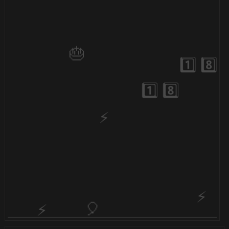
🎂
⚡
⚡