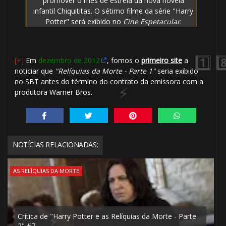
promover o mês de estreia da nova novela
infantil Chiquititas. O sétimo filme da série "Harry
Potter" será exibido no
Cine Espetacular
.
[+]
Em
dezembro de 2012
, fomos o
primeiro site
a
noticiar que
"Relíquias da Morte - Parte 1"
seria exibido
no SBT antes do término do contrato da emissora com a
️⃣ 8️⃣
produtora Warner Bros.
NOTÍCIAS RELACIONADAS:
🎈
AS RELÍQUIAS DA MORTE
Crítica de "Harry Potter e as Relíquias da Morte - Parte
2" #7