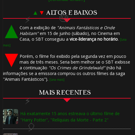
1️⃣
▲
▼
ALTOS E BAIXOS
🎂
8️⃣
Com a exibição de
"Animais Fantásticos e Onde
Habitam"
em 15 de junho (sábado), no Cinema em
Casa, o SBT conseguiu a
vice-liderança no horário
.
[Leia
mais]
Porém, o filme foi exibido pela segunda vez em pouco
mais de três meses. Seria bem melhor se o SBT exibisse
a continuação
"Os Crimes de Grindelwald"
(não há
informações se a emissora comprou os outros filmes da saga
"Animais Fantásticos").
[Leia mais]
🎈
⚡
MAIS RECENTES
Há exatamente 15 anos estreava o último filme de
"Harry Potter", "Relíquias da Morte - Parte 2"