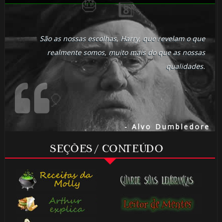
⚡
⚡
São as nossas escolhas, Harry, que revelam o que
realmente somos, muito mais do que as nossas
qualidades.
🎂
- Alvo Dumbledore
⚡
SEÇÕES / CONTEÚDO