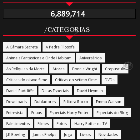
1️⃣ 8️⃣
6,889,714
⚡
/CATEGORIAS
A Câmara Secreta
A Pedra Filosofal
Animais Fantásticos e Onde Habitam
Aniversários
As Relíquias da Morte
Atores
Bonnie Wright
Crepúsculo
Críticas do oitavo filme
Críticas do sétimo filme
DVDs
Daniel Radcliffe
Datas Especiais
David Heyman
Downloads
Dubladores
Editora Rocco
Emma Watson
Entrevista
Equus
Especiais Harry Potter
Especiais do Blog
Falecimentos
Filmes
Fotos
Harry Potter na TV
J.K Rowling
James Phelps
Jogo
Livros
Novidades