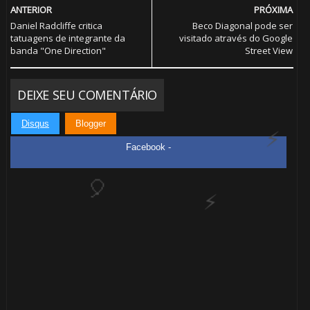
⚡
ANTERIOR
PRÓXIMA
🎈
⚡
Daniel Radcliffe critica
Beco Diagonal pode ser
tatuagens de integrante da
visitado através do Google
banda "One Direction"
Street View
DEIXE SEU COMENTÁRIO
Disqus
Blogger
Facebook -
1️⃣ 8️⃣
