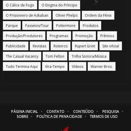
O Cálice de Fogo
O Enigma do Príncipe
O Prisioneiro de Azkaban
Oliver Phelps
Ordem da Fênix
Parque
Passeios/Tour
Pottermore
Produtos
Produção/Produtores
Programas
Promoção
Prêmios
Publicidade
Revistas
Roteiros
Rupert Grint
Site oficial
The Casual Vacancy
Tom Felton
Trilha Sonora/Música
Tudo Termina Aqui
Vira-Tempo
Vídeos
Warner Bros.
PÁGINA INICIAL
CONTATO
CONTEÚDO
PESQUISA
SOBRE
POLÍTICA DE PRIVACIDADE
TERMOS DE USO