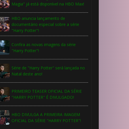
Magia" já está disponível na HBO Max!
HBO anuncia lançamento de
documentário especial sobre a série
"Harry Potter"!
Confira as novas imagens da série
"Harry Potter"!
Série de "Harry Potter" será lançada no
Natal deste ano!
PRIMEIRO TEASER OFICIAL DA SÉRIE
"HARRY POTTER" É DIVULGADO!
HBO DIVULGA A PRIMEIRA IMAGEM
OFICIAL DA SÉRIE "HARRY POTTER"!