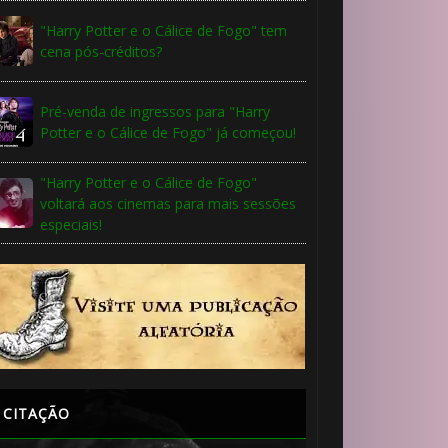
"Harry Potter e o Cálice de Fogo" tem
cena pós-créditos?
Pré-venda de ingressos para "Harry
Potter e o Cálice de Fogo" já começou!
"Harry Potter e o Cálice de Fogo"
voltará aos cinemas para mais sessões
especiais!
CITAÇÃO