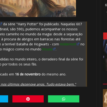
6
da série "Harry Potter" foi publicado. Naquelas 607
no Brasil, são 590), pudemos acompanhar os nossos
óprio caminho no mundo da magia: desde a separação
) à procura de abrigos em barracas nas florestas até
 a terrível Batalha de Hogwarts - com
Voldemort
no
do mágico como no mundo
trouxa
.
das no mundo inteiro, o derradeiro final da série foi
 por todos os seus fãs.
blicado em
16 de novembro
do mesmo ano.
y nos últimos dezenove anos. Tudo estava bem."