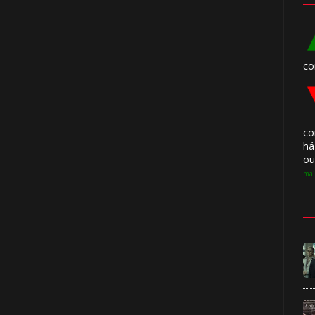
co
co
há
ou
mai