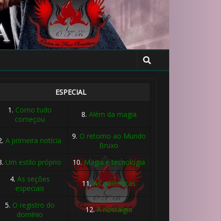
ESPECIAL
1.
Como tudo
8.
Além da magia
começou
9.
O retorno ao Mundo
2.
A primeira notícia
Bruxo
3.
Um estilo próprio
10.
Magia e tecnologia
4.
As seções
11.
As polêmicas
especiais
5.
O registro do
12.
A nostalgia
domínio