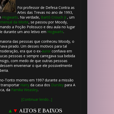
Foi professor de Defesa Contra as
Artes das Trevas no ano de 1993,
m
Hogwarts
. Na verdade,
Bartô Crouch Jr.
, um
mensal da Morte
, se passou por Moody,
mando a Poção Polissuco e deu aula no lugar
le durante um ano letivo em
Hogwarts
.
maioria das pessoas que conheceu Moody, o
hava pirado. Um desses motivos para tal
nsideração, era que o ex-
auror
confiava em
ucas pessoas e sempre carregava sua bebida
nsigo, com medo de que outras pessoas
dessem envenenar o que ele possivelmente
beria.
ho-Tonto morreu em 1997 durante a missão
 transportar
Harry
da casa dos
Dursley
para A
ca, da
Família Weasley
.
[Continuar lendo...]
▲
▼
ALTOS E BAIXOS