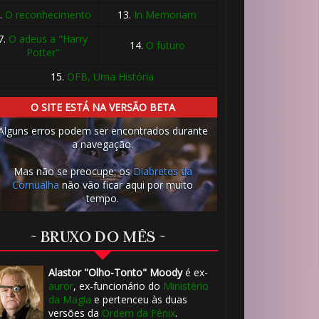
.
O reconhecimento
13.
In Memoriam
7.
O adeus a "Harry
14.
O futuro
Potter"
15.
OFB, Uma História
O SITE ESTÁ NA VERSÃO BETA
Alguns erros podem ser encontrados durante
a navegação.
Mas não se preocupe: os
Diabretes da
Cornualha
não vão ficar aqui por muito
tempo.
~ BRUXO DO MÊS ~
Alastor "Olho-Tonto" Moody
é ex-
auror
, ex-funcionário do
Ministério
da Magia
e pertenceu às duas
versões da
Ordem da Fênix
.