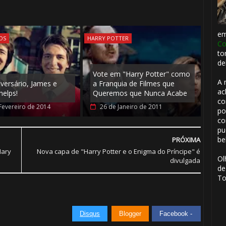
e
OS
HARRY POTTER
Co
to
de
Vote em "Harry Potter" como
A 
iversário, James e
a Franquia de Filmes que
ac
helps!
Queremos que Nunca Acabe
co
Fevereiro de 2014
26 de Janeiro de 2011
po
co
pu
be
PRÓXIMA
Mary
Nova capa de "Harry Potter e o Enigma do Príncipe" é
Ol
divulgada
de
To
Disqus
Blogger
Facebook -