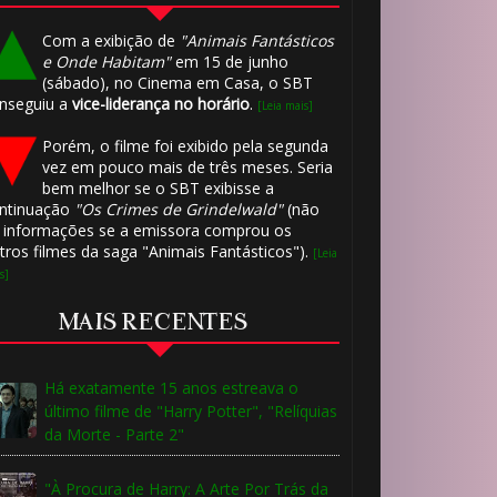
Com a exibição de
"Animais Fantásticos
e Onde Habitam"
em 15 de junho
(sábado), no Cinema em Casa, o SBT
nseguiu a
vice-liderança no horário
.
[Leia mais]
Porém, o filme foi exibido pela segunda
vez em pouco mais de três meses. Seria
bem melhor se o SBT exibisse a
ntinuação
"Os Crimes de Grindelwald"
(não
 informações se a emissora comprou os
tros filmes da saga "Animais Fantásticos").
[Leia
s]
MAIS RECENTES
Há exatamente 15 anos estreava o
último filme de "Harry Potter", "Relíquias
da Morte - Parte 2"
"À Procura de Harry: A Arte Por Trás da