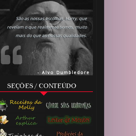
São as nossas escolhas, Harry, que
revelam o que realmente somos, muito
mais do que as nossas qualidades.
- Alvo Dumbledore
SEÇÕES / CONTEÚDO