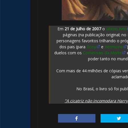
Em
21 de Julho de 2007
o
último livro
páginas (na publicação original; 
personagens favoritos trilhando o pr
dos pais (para
Rony
e
Hermione
duelos com os
Comensais da Morte
e
poder tanto no mun
Com mais de 44 milhões de cópias vendi
aclamado
No Brasil, o livro só foi pu
"A cicatriz não incomodara Harr