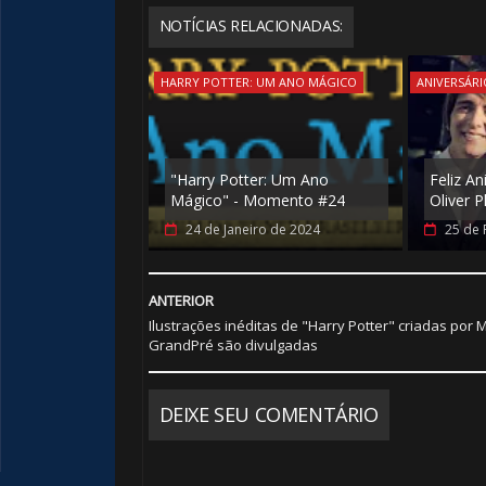
NOTÍCIAS RELACIONADAS:
HARRY POTTER: UM ANO MÁGICO
ANIVERSÁRI
"Harry Potter: Um Ano
Feliz An
Mágico" - Momento #24
Oliver P
24 de Janeiro de 2024
25 de 
ANTERIOR
Ilustrações inéditas de "Harry Potter" criadas por 
GrandPré são divulgadas
DEIXE SEU COMENTÁRIO