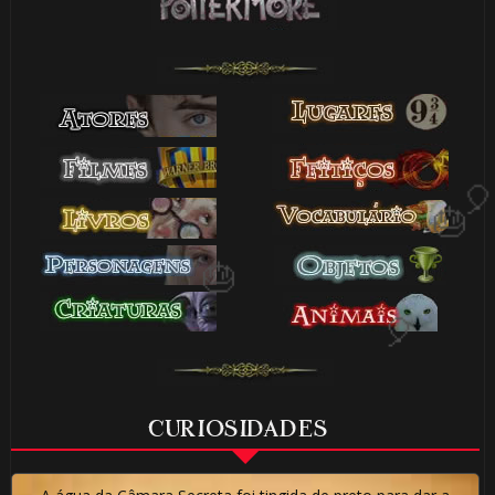
🎂
⚡
CURIOSIDADES
🎂