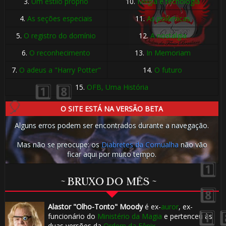
⚡
3.
Um estilo próprio
10.
Magia e tecnologia
4.
As seções especiais
11.
As polêmicas
5.
O registro do domínio
12.
A nostalgia
6.
O reconhecimento
13.
In Memoriam
7.
O adeus a "Harry Potter"
14.
O futuro
15.
OFB, Uma História
O SITE ESTÁ NA VERSÃO BETA
⚡
Alguns erros podem ser encontrados durante a navegação.
⚡
Mas não se preocupe: os
Diabretes da Cornualha
não vão
ficar aqui por muito tempo.
~ BRUXO DO MÊS ~
Alastor "Olho-Tonto" Moody
é ex-
auror
, ex-
funcionário do
Ministério da Magia
e pertenceu às
duas versões da
Ordem da Fênix
.