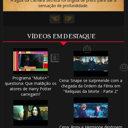
1️⃣ 8️⃣
A água da Câmara Secreta foi tingida de preto para dar a
sensação de profundidade.
🎂
VÍDEOS EM DESTAQUE
⚡
Programa "Muito+"
🎈
Cena: Snape se surpreende com a
questiona: Que maldição os
chegada da Ordem da Fênix em
atores de Harry Potter
"Relíquias da Morte - Parte 2"
carregam?
Cena: Rony e Hermione destroem