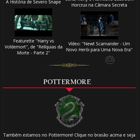
A História de Severo Snape
Horcrux na Câmara Secreta
🎂
⚡
Featurette "Harry vs
Vídeo: "Newt Scamander - Um
⚡
Voldemort", de "Relíquias da
🎂
Novo Herói para Uma Nova Era"
Morte - Parte 2"
POTTERMORE
🎂
🎈
🎂
Também estamos no Pottermore! Clique no brasão acima e seja