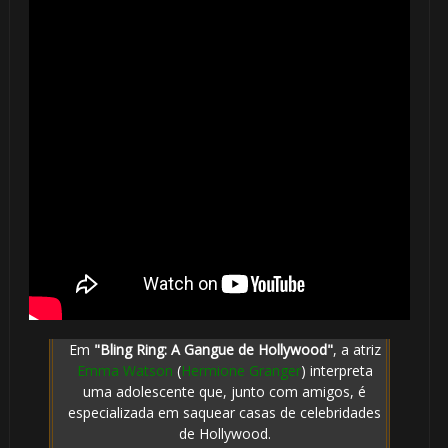
1️⃣ 8️
🎈
1️⃣ 8️⃣
Em
"Bling Ring: A Gangue de Hollywood"
, a atriz
Emma Watson
(
Hermione Granger
) interpreta
uma adolescente que, junto com amigos, é
especializada em saquear casas de celebridades
de Hollywood.