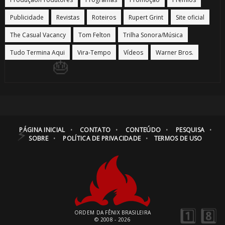
⚡
Publicidade
Revistas
Roteiros
Rupert Grint
Site oficial
The Casual Vacancy
Tom Felton
Trilha Sonora/Música
Tudo Termina Aqui
Vira-Tempo
Vídeos
Warner Bros.
⚡
🎂
PÁGINA INICIAL
CONTATO
CONTEÚDO
PESQUISA
SOBRE
POLÍTICA DE PRIVACIDADE
TERMOS DE USO
ORDEM DA FÊNIX BRASILEIRA
© 2008 - 2026