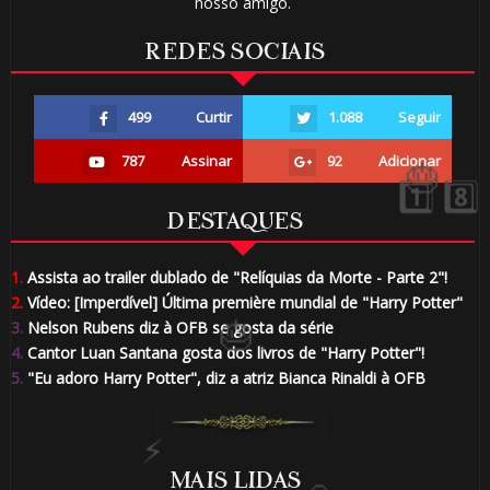
nosso amigo.
REDES SOCIAIS
499
Curtir
1.088
Seguir
787
Assinar
92
Adicionar
DESTAQUES
1.
Assista ao trailer dublado de "Relíquias da Morte - Parte 2"!
2.
Vídeo: [Imperdível] Última première mundial de "Harry Potter"
3.
Nelson Rubens diz à OFB se gosta da série
4.
Cantor Luan Santana gosta dos livros de "Harry Potter"!
5.
"Eu adoro Harry Potter", diz a atriz Bianca Rinaldi à OFB
1️⃣ 8️⃣
1️⃣ 8️⃣
MAIS LIDAS