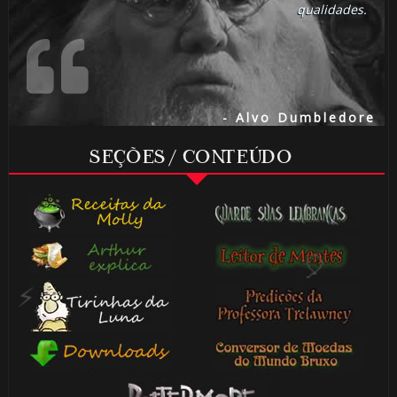
🎂
qualidades.
1️⃣ 8️⃣
- Alvo Dumbledore
SEÇÕES / CONTEÚDO