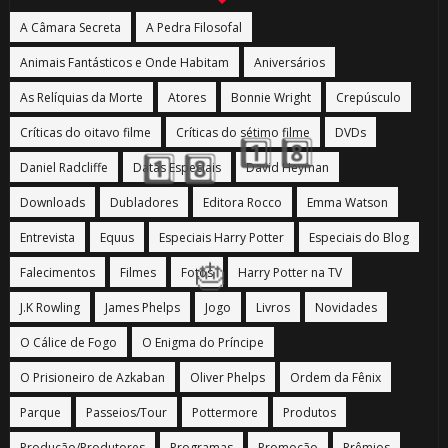
A Câmara Secreta
A Pedra Filosofal
Animais Fantásticos e Onde Habitam
Aniversários
As Relíquias da Morte
Atores
Bonnie Wright
Crepúsculo
Críticas do oitavo filme
Críticas do sétimo filme
DVDs
Daniel Radcliffe
Datas Especiais
David Heyman
Downloads
Dubladores
Editora Rocco
Emma Watson
Entrevista
Equus
Especiais Harry Potter
Especiais do Blog
Falecimentos
Filmes
Fotos
Harry Potter na TV
J.K Rowling
James Phelps
Jogo
Livros
Novidades
O Cálice de Fogo
O Enigma do Príncipe
O Prisioneiro de Azkaban
Oliver Phelps
Ordem da Fênix
Parque
Passeios/Tour
Pottermore
Produtos
Produção/Produtores
Programas
Promoção
Prêmios