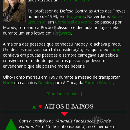
Foi professor de Defesa Contra as Artes das Trevas
no ano de 1993, em
Hogwarts
. Na verdade,
Bartô
Crouch Jr.
, um
Comensal da Morte
, se passou por
Moody, tomando a Poção Polissuco e deu aula no lugar dele
🎈
durante um ano letivo em
Hogwarts
.
A maioria das pessoas que conheceu Moody, o achava pirado.
Um desses motivos para tal consideração, era que o ex-
auror
confiava em poucas pessoas e sempre carregava sua bebida
consigo, com medo de que outras pessoas pudessem
1️⃣ 8️⃣
envenenar o que ele possivelmente beberia.
Olho-Tonto morreu em 1997 durante a missão de transportar
Harry
da casa dos
Dursley
para A Toca, da
Família Weasley
.
[Continuar lendo...]
▲
▼
ALTOS E BAIXOS
Com a exibição de
"Animais Fantásticos e Onde
🎂
Habitam"
em 15 de junho (sábado), no Cinema em