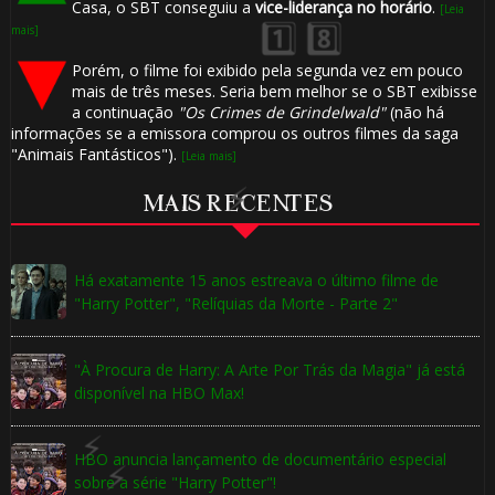
Casa, o SBT conseguiu a
vice-liderança no horário
.
[Leia
⚡
mais]
Porém, o filme foi exibido pela segunda vez em pouco
mais de três meses. Seria bem melhor se o SBT exibisse
a continuação
"Os Crimes de Grindelwald"
(não há
informações se a emissora comprou os outros filmes da saga
"Animais Fantásticos").
[Leia mais]
MAIS RECENTES
Há exatamente 15 anos estreava o último filme de
"Harry Potter", "Relíquias da Morte - Parte 2"
"À Procura de Harry: A Arte Por Trás da Magia" já está
disponível na HBO Max!
HBO anuncia lançamento de documentário especial
sobre a série "Harry Potter"!