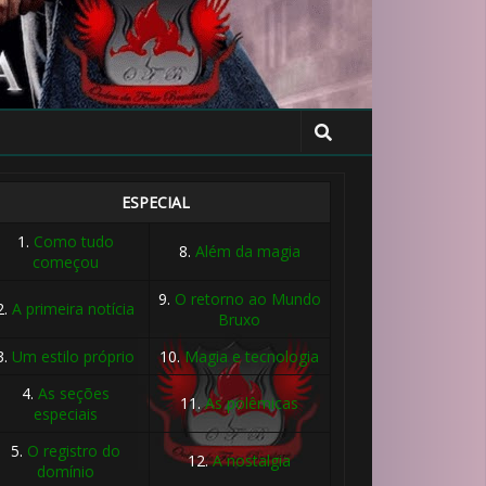
ESPECIAL
1.
Como tudo
8.
Além da magia
começou
9.
O retorno ao Mundo
2.
A primeira notícia
Bruxo
3.
Um estilo próprio
10.
Magia e tecnologia
4.
As seções
11.
As polêmicas
especiais
🎂
5.
O registro do
12.
A nostalgia
domínio