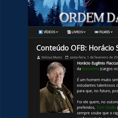
VÍDEOS
LIVROS
FILMES
Conteúdo OFB: Horácio 
Vinícius Muniz
sexta-feira, 1 de fevereiro de 2
Horácio Eugênio Flaccu
da
Sonserina
(cargos o
É um homem muito simp
estudantes talentosos o
para que, no futuro, po
Foi ele quem, no outon
preferidos,
Tom Riddle
(
sempre soube que o rapa