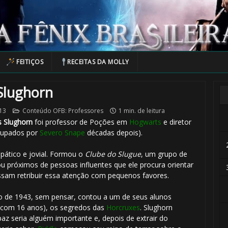
FEITIÇOS
RECEITAS DA MOLLY
Slughorn
013
Conteúdo OFB: Professores
1 min. de leitura
s Slughorn
foi professor de Poções em
Hogwarts
e diretor
cupados por
Severo Snape
décadas depois).
ático e jovial. Formou o
Clube do Slugue
, um grupo de
u próximos de pessoas influentes que ele procura orientar
ssam retribuir essa atenção com pequenos favores.
⚡
o de 1943, sem pensar, contou a um de seus alunos
com 16 anos), os segredos das
Horcruxes
. Slughorn
z seria alguém importante e, depois de extrair do