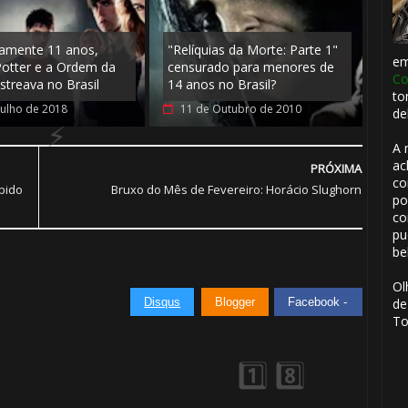
amente 11 anos,
"Relíquias da Morte: Parte 1"
e
Potter e a Ordem da
censurado para menores de
Co
streava no Brasil
14 anos no Brasil?
to
Julho de 2018
11 de Outubro de 2010
🎈
de
A 
ac
PRÓXIMA
co
ibido
Bruxo do Mês de Fevereiro: Horácio Slughorn
po
co
pu
be
🎂
Ol
Disqus
Blogger
Facebook -
de
To
1️⃣ 8️⃣