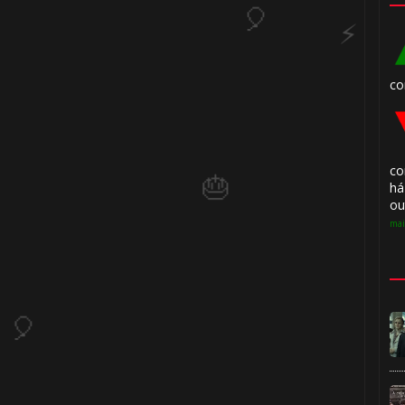
🎂
co
co

há
ou
mai

🎂