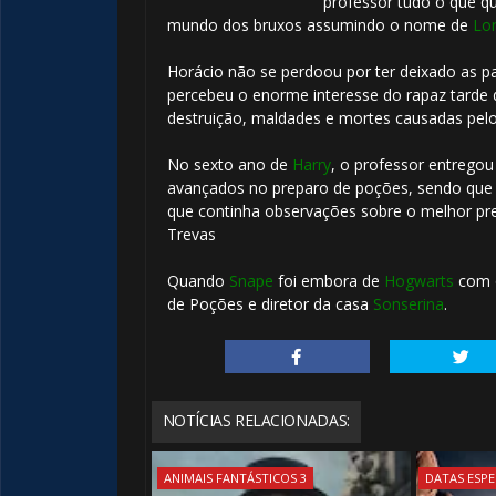
professor tudo o que qu
mundo dos bruxos assumindo o nome de
Lo
Horácio não se perdoou por ter deixado as 
percebeu o enorme interesse do rapaz tarde 
destruição, maldades e mortes causadas pel
No sexto ano de
Harry
, o professor entregou
avançados no preparo de poções, sendo qu
que continha observações sobre o melhor p
Trevas
Quando
Snape
foi embora de
Hogwarts
com 
de Poções e diretor da casa
Sonserina
.
🎈
NOTÍCIAS RELACIONADAS:
ANIMAIS FANTÁSTICOS 3
DATAS ESPE