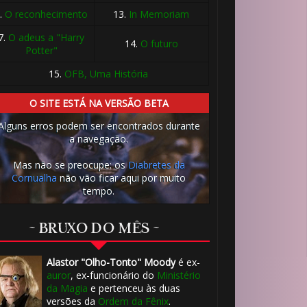
.
O reconhecimento
13.
In Memoriam
7.
O adeus a "Harry
14.
O futuro
Potter"
15.
OFB, Uma História
🎈
O SITE ESTÁ NA VERSÃO BETA
🎈
Alguns erros podem ser encontrados durante
a navegação.
Mas não se preocupe: os
Diabretes da
Cornualha
não vão ficar aqui por muito
tempo.
~ BRUXO DO MÊS ~
Alastor "Olho-Tonto" Moody
é ex-
auror
, ex-funcionário do
Ministério
da Magia
e pertenceu às duas
versões da
Ordem da Fênix
.