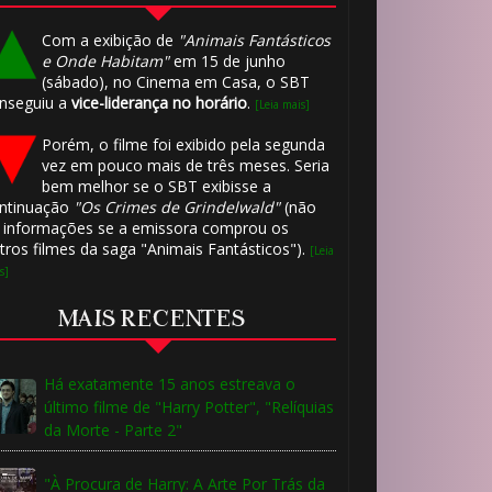
Com a exibição de
"Animais Fantásticos
e Onde Habitam"
em 15 de junho
(sábado), no Cinema em Casa, o SBT
nseguiu a
vice-liderança no horário
.
[Leia mais]
1️⃣ 8️⃣
Porém, o filme foi exibido pela segunda
vez em pouco mais de três meses. Seria
bem melhor se o SBT exibisse a
ntinuação
"Os Crimes de Grindelwald"
(não

 informações se a emissora comprou os
tros filmes da saga "Animais Fantásticos").
[Leia
s]
MAIS RECENTES
Há exatamente 15 anos estreava o
🎈
último filme de "Harry Potter", "Relíquias
🎈
da Morte - Parte 2"
"À Procura de Harry: A Arte Por Trás da