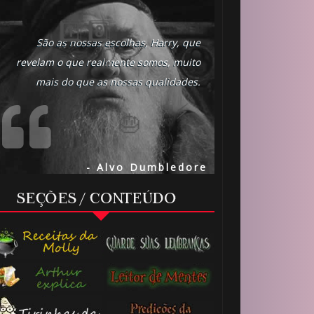
1️⃣ 8️⃣
São as nossas escolhas, Harry, que
revelam o que realmente somos, muito
mais do que as nossas qualidades.
- Alvo Dumbledore
SEÇÕES / CONTEÚDO