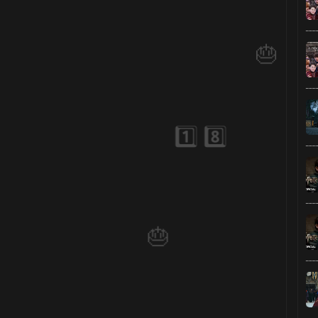
1️⃣ 8️⃣
🎂
🎈
1️⃣ 8️⃣