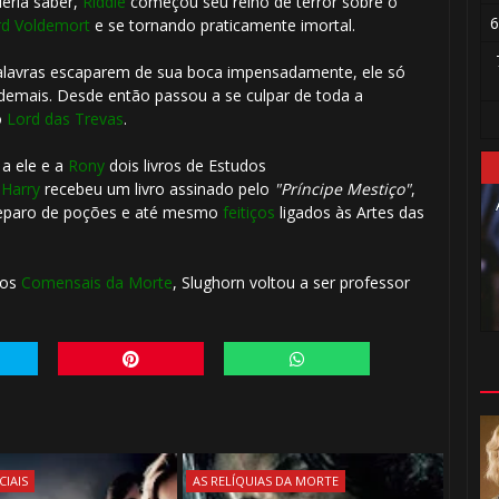
eria saber,
Riddle
começou seu reino de terror sobre o
6
rd Voldemort
e se tornando praticamente imortal.
palavras escaparem de sua boca impensadamente, ele só
demais. Desde então passou a se culpar de toda a
o
Lord das Trevas
.
 a ele e a
Rony
dois livros de Estudos
e
Harry
recebeu um livro assinado pelo
"Príncipe Mestiço"
,
1️⃣ 8️⃣
reparo de poções e até mesmo
feitiços
ligados às Artes das
🎈
⚡
os
Comensais da Morte
, Slughorn voltou a ser professor
🎂
CIAIS
AS RELÍQUIAS DA MORTE