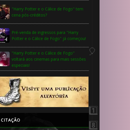
"Harry Potter e o Cálice de Fogo" tem
cena pós-créditos?
Pré-venda de ingressos para "Harry
Potter e o Cálice de Fogo" já começou!
"Harry Potter e o Cálice de Fogo"
voltará aos cinemas para mais sessões
especiais!
🎂
CITAÇÃO