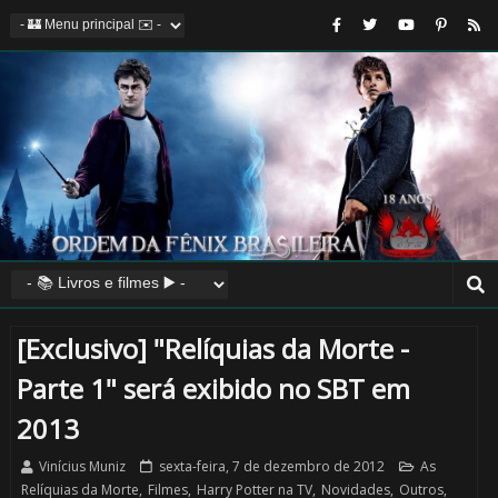
[Exclusivo] "Relíquias da Morte -
⚡
Parte 1" será exibido no SBT em
2013
1️⃣ 8️⃣
Vinícius Muniz
sexta-feira, 7 de dezembro de 2012
As
Relíquias da Morte
,
Filmes
,
Harry Potter na TV
,
Novidades
,
Outros
,