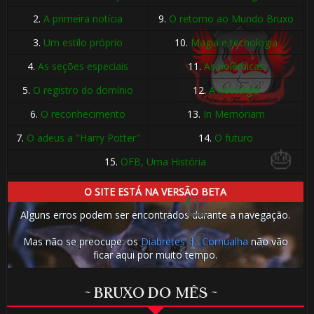
2.
A primeira notícia
9.
O retorno ao Mundo Bruxo
3.
Um estilo próprio
10.
Magia e tecnologia
4.
As seções especiais
11.
As polêmicas
5.
O registro do domínio
12.
A nostalgia
6.
O reconhecimento
13.
In Memoriam
7.
O adeus a "Harry Potter"
14.
O futuro
15.
OFB, Uma História
O SITE ESTÁ NA VERSÃO BETA
Alguns erros podem ser encontrados durante a navegação.
Mas não se preocupe: os
Diabretes da Cornualha
não vão
ficar aqui por muito tempo.
~ BRUXO DO MÊS ~