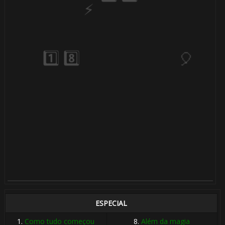
1️⃣ 8️⃣
⚡
⚡
⚡
ESPECIAL
1.
Como tudo começou
8.
Além da magia