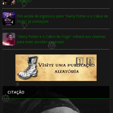
créditos?
⚡
Pré-venda de ingressos para "Harry Potter e o Cálice de
Fogo" já começou!
"Harry Potter e o Cálice de Fogo" voltará aos cinemas
para mais sessões especiais!
🎂
CITAÇÃO