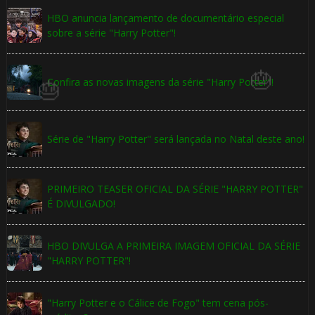
HBO anuncia lançamento de documentário especial

sobre a série "Harry Potter"!
🎈
Confira as novas imagens da série "Harry Potter"!

Série de "Harry Potter" será lançada no Natal deste ano!
PRIMEIRO TEASER OFICIAL DA SÉRIE "HARRY POTTER"
É DIVULGADO!
🎈
HBO DIVULGA A PRIMEIRA IMAGEM OFICIAL DA SÉRIE
"HARRY POTTER"!
"Harry Potter e o Cálice de Fogo" tem cena pós-