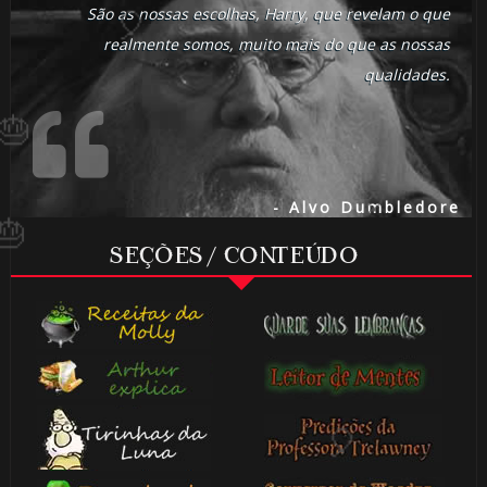
São as nossas escolhas, Harry, que revelam o que
realmente somos, muito mais do que as nossas
qualidades.
- Alvo Dumbledore
🎂
🎈
SEÇÕES / CONTEÚDO
1️⃣ 8