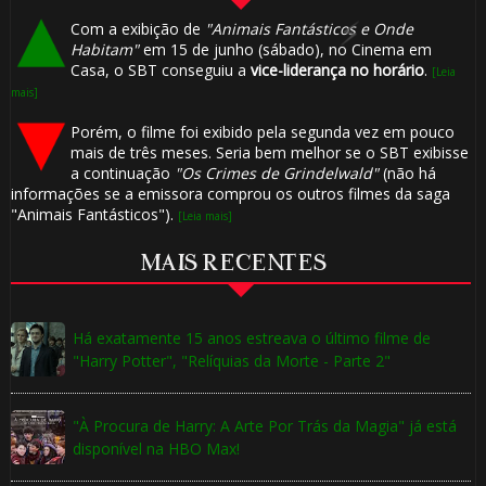
🎈
Com a exibição de
"Animais Fantásticos e Onde
Habitam"
em 15 de junho (sábado), no Cinema em
Casa, o SBT conseguiu a
vice-liderança no horário
.
[Leia
mais]
🎂
Porém, o filme foi exibido pela segunda vez em pouco
mais de três meses. Seria bem melhor se o SBT exibisse
a continuação
"Os Crimes de Grindelwald"
(não há
1️⃣ 8️⃣
informações se a emissora comprou os outros filmes da saga
"Animais Fantásticos").
[Leia mais]
MAIS RECENTES
⚡
🎂
Há exatamente 15 anos estreava o último filme de
"Harry Potter", "Relíquias da Morte - Parte 2"
"À Procura de Harry: A Arte Por Trás da Magia" já está
🎈
disponível na HBO Max!