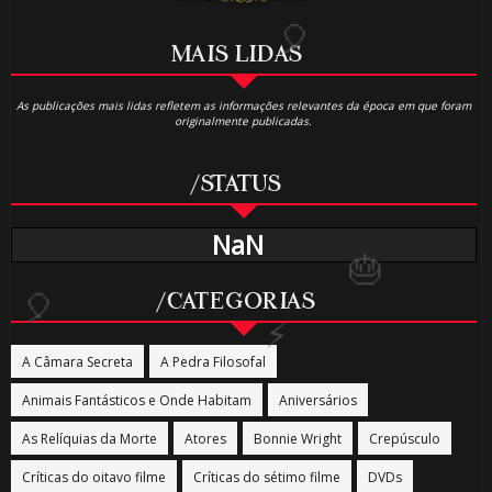
MAIS LIDAS
As publicações mais lidas refletem as informações relevantes da época em que foram
originalmente publicadas.
/STATUS
🎂
NaN
🎂
/CATEGORIAS
⚡
A Câmara Secreta
A Pedra Filosofal
Animais Fantásticos e Onde Habitam
Aniversários
As Relíquias da Morte
Atores
Bonnie Wright
Crepúsculo
🎈
Críticas do oitavo filme
Críticas do sétimo filme
DVDs