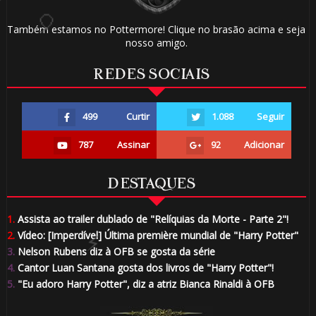
Também estamos no Pottermore! Clique no brasão acima e seja
nosso amigo.
️⃣
REDES SOCIAIS
🎈
499
Curtir
1.088
Seguir
787
Assinar
92
Adicionar
⚡
DESTAQUES
1.
Assista ao trailer dublado de "Relíquias da Morte - Parte 2"!
2.
Vídeo: [Imperdível] Última première mundial de "Harry Potter"
3.
Nelson Rubens diz à OFB se gosta da série
4.
Cantor Luan Santana gosta dos livros de "Harry Potter"!
⚡
5.
"Eu adoro Harry Potter", diz a atriz Bianca Rinaldi à OFB