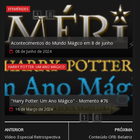
EFEMÉRIDES
Acontecimentos do Mundo Mágico em 8 de junho
1️⃣ 8️⃣
08 de Junho de 2024
HARRY POTTER: UM ANO MÁGICO
"Harry Potter: Um Ano Mágico" - Momento #76
16 de Março de 2024
1️⃣ 8️⃣
⚡
ANTERIOR
PRÓXIMA
Vídeo: Especial Retrospectiva
Conteúdo OFB: Belatriz