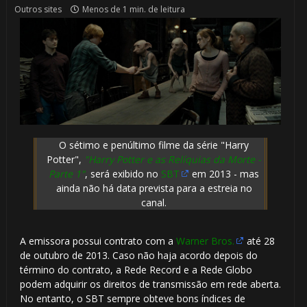
Outros sites
Menos de 1 min. de leitura
⚡
O sétimo e penúltimo filme da série "Harry
Potter",
"Harry Potter e as Relíquias da Morte -
Parte 1"
, será exibido no
SBT
em 2013 - mas
ainda não há data prevista para a estreia no
canal.
1️⃣ 8️⃣
A emissora possui contrato com a
Warner Bros.
até 28
de outubro de 2013. Caso não haja acordo depois do
término do contrato, a Rede Record e a Rede Globo
1️⃣ 8️⃣
podem adquirir os direitos de transmissão em rede aberta.
No entanto, o SBT sempre obteve bons índices de