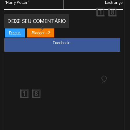
"Harry Potter"
Lestrange
1️⃣ 8️⃣
🎈
DEIXE SEU COMENTÁRIO
Disqus
Blogger - 2
Facebook -