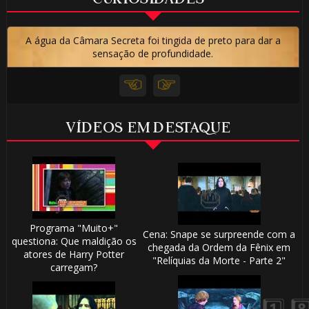
A água da Câmara Secreta foi tingida de preto para dar a
sensação de profundidade.
VÍDEOS EM DESTAQUE
⚡
Programa "Muito+"
Cena: Snape se surpreende com a
questiona: Que maldição os
chegada da Ordem da Fênix em
atores de Harry Potter
"Relíquias da Morte - Parte 2"
carregam?
🎈