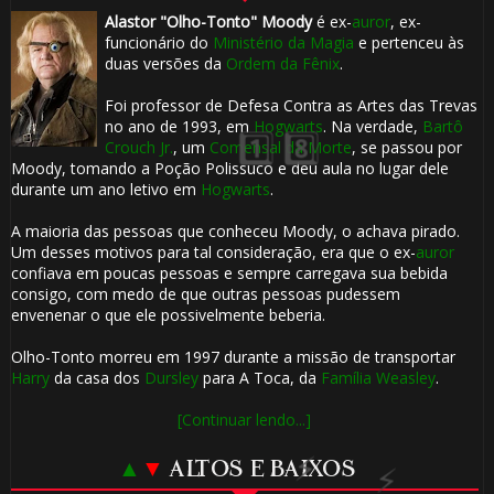
Alastor "Olho-Tonto" Moody
é ex-
auror
, ex-
🎂
funcionário do
Ministério da Magia
e pertenceu às
🎂
duas versões da
Ordem da Fênix
.
Foi professor de Defesa Contra as Artes das Trevas
no ano de 1993, em
Hogwarts
. Na verdade,
Bartô
Crouch Jr.
, um
Comensal da Morte
, se passou por
Moody, tomando a Poção Polissuco e deu aula no lugar dele
durante um ano letivo em
Hogwarts
.
A maioria das pessoas que conheceu Moody, o achava pirado.
Um desses motivos para tal consideração, era que o ex-
auror
confiava em poucas pessoas e sempre carregava sua bebida
consigo, com medo de que outras pessoas pudessem
envenenar o que ele possivelmente beberia.
Olho-Tonto morreu em 1997 durante a missão de transportar
Harry
da casa dos
Dursley
para A Toca, da
Família Weasley
.
[Continuar lendo...]
🎈
▲
▼
ALTOS E BAIXOS