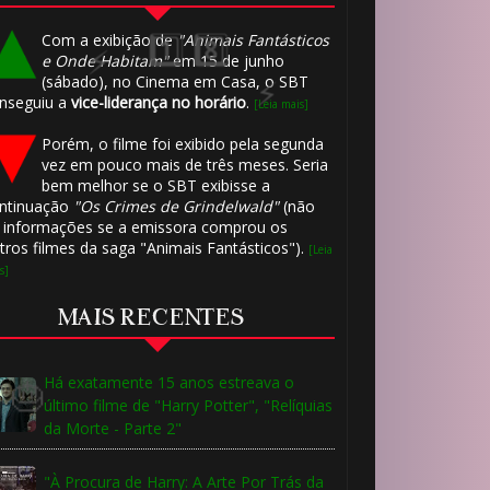
⚡
Com a exibição de
"Animais Fantásticos
e Onde Habitam"
em 15 de junho
(sábado), no Cinema em Casa, o SBT
nseguiu a
vice-liderança no horário
.
[Leia mais]
Porém, o filme foi exibido pela segunda
vez em pouco mais de três meses. Seria
bem melhor se o SBT exibisse a
ntinuação
"Os Crimes de Grindelwald"
(não
 informações se a emissora comprou os
tros filmes da saga "Animais Fantásticos").
[Leia
s]
MAIS RECENTES
⚡
Há exatamente 15 anos estreava o
último filme de "Harry Potter", "Relíquias
da Morte - Parte 2"
"À Procura de Harry: A Arte Por Trás da