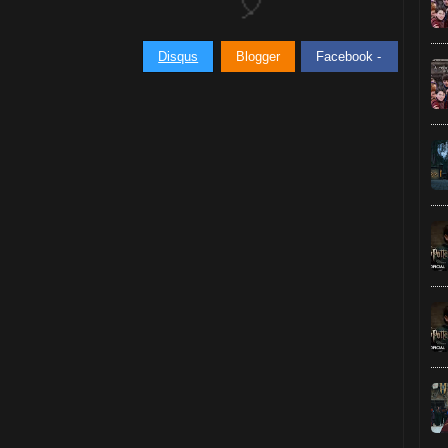
Disqus
Blogger
Facebook -
⚡
1️⃣ 8️⃣