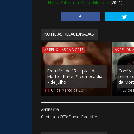
-
Harry Potter e a Pedra Filosofal
(2001)
🎈
NOTÍCIAS RELACIONADAS:
AS RELÍQUIAS DA MORTE
AS RELÍQUI
Première de "Relíquias da
Confira
Morte - Parte 2" começa dia
primeiro
7 de Julho
da Mort
🎂
04 de Março de 2011
27 de 
ANTERIOR
1️⃣
Conteúdo OFB: Daniel Radcliffe