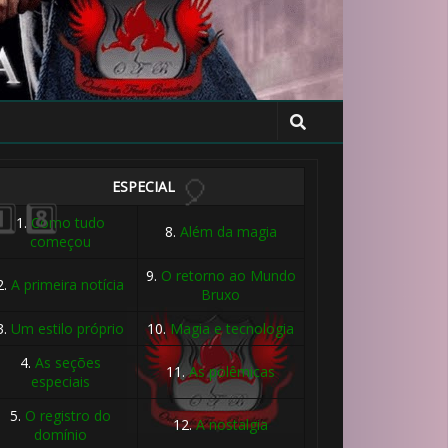
🎈
ESPECIAL
🎈
1.
Como tudo
8.
Além da magia
começou
9.
O retorno ao Mundo
2.
A primeira notícia
Bruxo
3.
Um estilo próprio
10.
Magia e tecnologia
4.
As seções
11.
As polêmicas
especiais
5.
O registro do
12.
A nostalgia
domínio