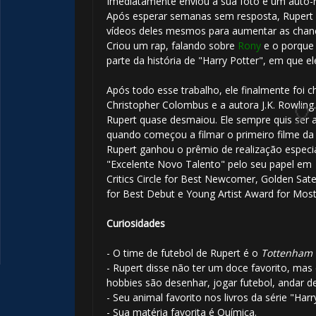
Imediatamente enviou a sua foto e um auto-
Após esperar semanas sem resposta, Rupert
vídeos deles mesmos para aumentar as chance
Criou um rap, falando sobre
Rony
e o porque 
parte da história de "Harry Potter", em que e
Após todo esse trabalho, ele finalmente foi
Christopher Colombus e a autora J.K. Rowling

Rupert quase desmaiou. Ele sempre quis ser a
quando começou a filmar o primeiro filme da 
Rupert ganhou o prêmio de realização especia
"Excelente Novo Talento" pelo seu papel em
Critics Circle for Best Newcomer, Golden Sat
for Best Debut e Young Artist Award for Mo
Curiosidades
- O time de futebol de Rupert é o
Tottenham 
- Rupert disse não ter um doce favorito, mas 
hobbies são desenhar, jogar futebol, andar de 
- Seu animal favorito nos livros da série "Harr
- Sua matéria favorita é Química.