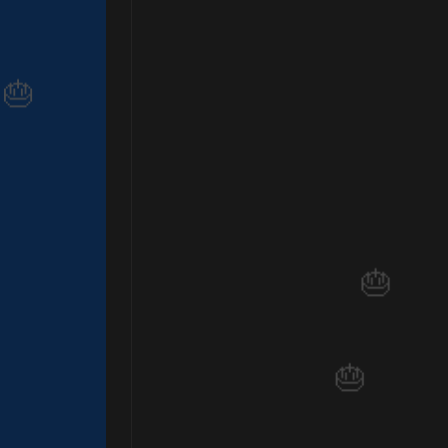

⚡
🎂
⚡
⚡