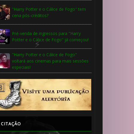
"Harry Potter e o Cálice de Fogo" tem
cena pós-créditos?
Pré-venda de ingressos para "Harry
Potter e o Cálice de Fogo" já começou!
"Harry Potter e o Cálice de Fogo"
voltará aos cinemas para mais sessões
especiais!
CITAÇÃO