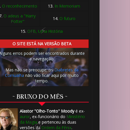
.
O reconhecimento
13.
In Memoriam
7.
O adeus a "Harry
⚡
14.
O futuro
Potter"
15.
OFB, Uma História
🎈
O SITE ESTÁ NA VERSÃO BETA
Alguns erros podem ser encontrados durante
a navegação.
Mas não se preocupe: os
Diabretes da
1️⃣ 8️⃣
⚡
Cornualha
não vão ficar aqui por muito
tempo.
⚡
🎂
~ BRUXO DO MÊS ~
Alastor "Olho-Tonto" Moody
é ex-
auror
, ex-funcionário do
Ministério
da Magia
e pertenceu às duas
versões da
Ordem da Fênix
.