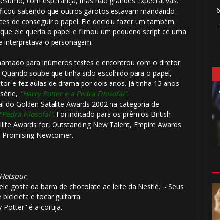
resumo, com esperança, mas não grandes expectativas.
6
 ficou sabendo que outros garotos estavam mandando
s de conseguir o papel. Ele decidiu fazer um também.
que ele queria o papel e filmou um pequeno script de uma
le interpretava o personagem.
 chamado para inúmeros testes e encontrou com o diretor
. Quando soube que tinha sido escolhido para o papel,

tor e fez aulas de drama por dois anos. Já tinha 13 anos
série,
"Harry Potter e a Pedra Filosofal"
.
l do Golden Satalite Awards 2002 na categoria de
🎂
"Pedra Filosofal"
. Foi indicado para os prêmios British
ellite Awards for, Outstanding New Talent, Empire Awards
st Promising Newcomer.
Hotspur
.
ele gosta da barra de chocolate ao leite da Nestlé. - Seus
bicicleta e tocar guitarra.
1️⃣ 8️⃣
y Potter" é a coruja.