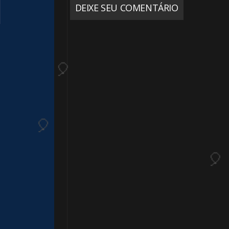
DEIXE SEU COMENTÁRIO
🎂
🎂
1️⃣ 8️⃣
1️⃣ 8️⃣