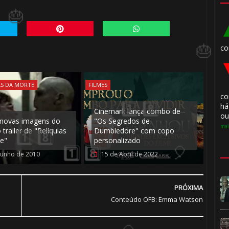
co
AS DA MORTE
FILMES
co
há
Cinemark lança combo de
ou
 novas imagens do
"Os Segredos de
mai
 trailer de "Relíquias
Dumbledore" com copo
e"
personalizado
Junho de 2010
15 de Abril de 2022
⚡
PRÓXIMA
 8️⃣
Conteúdo OFB: Emma Watson