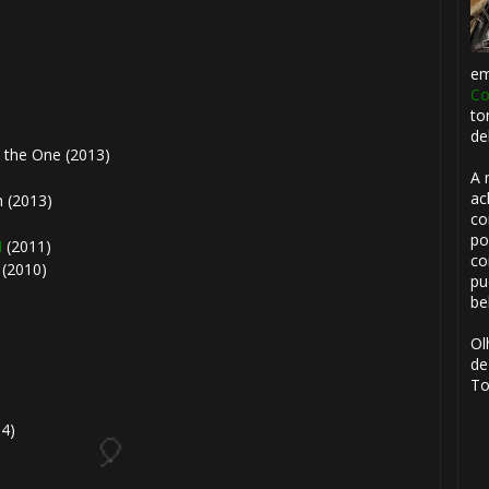
1️⃣ 8️⃣
🎈
1️⃣ 8️⃣
e
Co
to
🎂
de
 the One (2013)
A 
ac
 (2013)
co
🎈
po
I
(2011)
co
(2010)
pu
be
Ol
de
To
4)