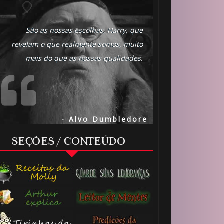
São as nossas escolhas, Harry, que
revelam o que realmente somos, muito
mais do que as nossas qualidades.
- Alvo Dumbledore
SEÇÕES / CONTEÚDO