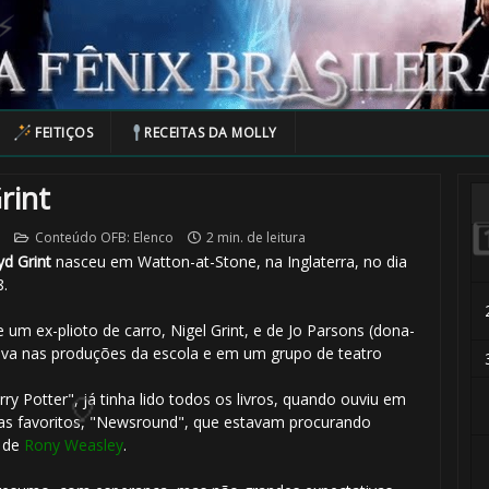
FEITIÇOS
RECEITAS DA MOLLY
rint
Conteúdo OFB: Elenco
2 min. de leitura
yd Grint
nasceu em Watton-at-Stone, na Inglaterra, no dia
.
de um ex-plioto de carro, Nigel Grint, e de Jo Parsons (dona-
ava nas produções da escola e em um grupo de teatro
rry Potter", já tinha lido todos os livros, quando ouviu em
s favoritos, "Newsround", que estavam procurando
l de
Rony Weasley
.