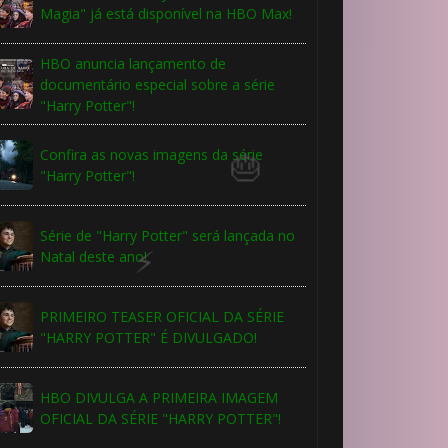
Magia" já está disponível na HBO Max!
1️⃣ 8️⃣
HBO anuncia lançamento de
documentário especial sobre a série
"Harry Potter"!
Confira as novas imagens da série
"Harry Potter"!
🎈
Série de "Harry Potter" será lançada no
Natal deste ano!
PRIMEIRO TEASER OFICIAL DA SÉRIE
"HARRY POTTER" É DIVULGADO!
HBO DIVULGA A PRIMEIRA IMAGEM
OFICIAL DA SÉRIE "HARRY POTTER"!