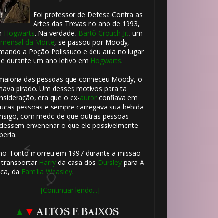
Foi professor de Defesa Contra as
Artes das Trevas no ano de 1993,
m
Hogwarts
. Na verdade,
Bartô Crouch Jr.
, um
mensal da Morte
, se passou por Moody,
mando a Poção Polissuco e deu aula no lugar
le durante um ano letivo em
Hogwarts
.
maioria das pessoas que conheceu Moody, o
hava pirado. Um desses motivos para tal
nsideração, era que o ex-
auror
confiava em
ucas pessoas e sempre carregava sua bebida
nsigo, com medo de que outras pessoas
dessem envenenar o que ele possivelmente
beria.
ho-Tonto morreu em 1997 durante a missão
 transportar
Harry
da casa dos
Dursley
para A
ca, da
Família Weasley
.
🎂
[Continuar lendo...]
▲
▼
ALTOS E BAIXOS