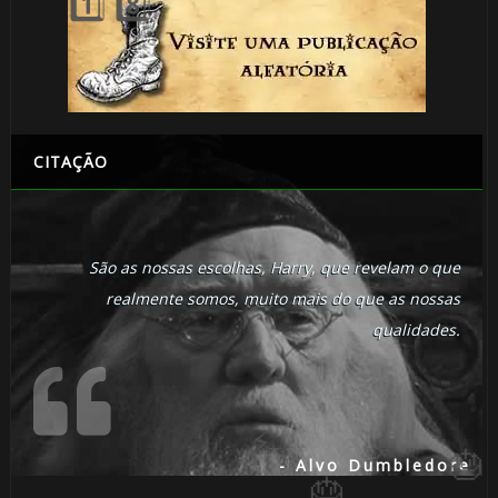
🎂
CITAÇÃO
🎂
São as nossas escolhas, Harry, que revelam o que
realmente somos, muito mais do que as nossas

qualidades.
- Alvo Dumbledore
⚡