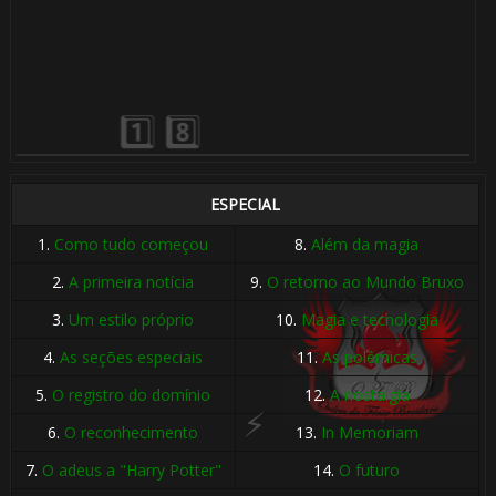
1️⃣ 8️⃣
🎂
1️⃣ 8️⃣
ESPECIAL
1.
Como tudo começou
8.
Além da magia
2.
A primeira notícia
9.
O retorno ao Mundo Bruxo
1️⃣ 8️⃣
1️⃣
3.
Um estilo próprio
10.
Magia e tecnologia
4.
As seções especiais
11.
As polêmicas
8️⃣
5.
O registro do domínio
12.
A nostalgia
6.
O reconhecimento
13.
In Memoriam
7.
O adeus a "Harry Potter"
14.
O futuro