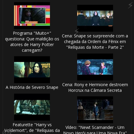
🎈
🎈
Programa "Muito+"
Cena: Snape se surpreende com a
questiona: Que maldição os
chegada da Ordem da Fênix em
1️⃣ 8️⃣
atores de Harry Potter
"Relíquias da Morte - Parte 2"
carregam?
Cena: Rony e Hermione destroem
A História de Severo Snape
Horcrux na Câmara Secreta
1️⃣ 8️⃣
Featurette "Harry vs
Vídeo: "Newt Scamander - Um
Voldemort", de "Relíquias da
Novo Herói para Uma Nova Era"