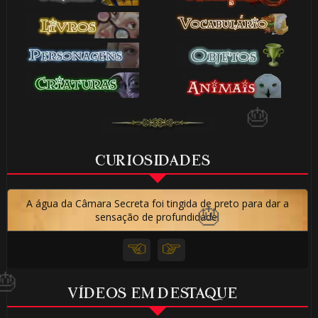
1️⃣ 8️⃣
🎂
CURIOSIDADES
A água da Câmara Secreta foi tingida de preto para dar a
🎂
sensação de profundidade.
VÍDEOS EM DESTAQUE