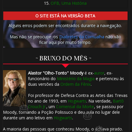
15.
OFB, Uma História
🎂
O SITE ESTÁ NA VERSÃO BETA
Alguns erros podem ser encontrados durante a navegação.
Mas não se preocupe: os
Diabretes da Cornualha
não vão
ficar aqui por muito tempo.
🎂
~ BRUXO DO MÊS ~
Alastor "Olho-Tonto" Moody
é ex-
auror
, ex-
funcionário do
Ministério da Magia
e pertenceu às
duas versões da
Ordem da Fênix
.
Foi professor de Defesa Contra as Artes das Trevas
no ano de 1993, em
Hogwarts
. Na verdade,
Bartô
Crouch Jr.
, um
Comensal da Morte
, se passou por
Moody, tomando a Poção Polissuco e deu aula no lugar dele
durante um ano letivo em
Hogwarts
.
A maioria das pessoas que conheceu Moody, o achava pirado.