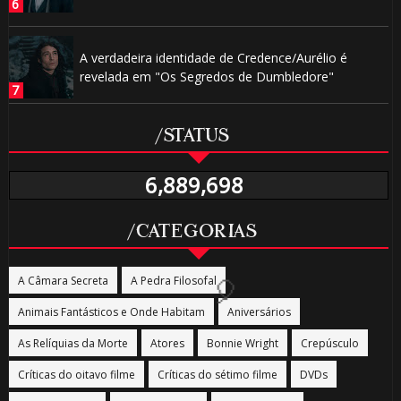
🎈
A verdadeira identidade de Credence/Aurélio é
revelada em "Os Segredos de Dumbledore"
🎂
/STATUS
🎂
6,889,698
/CATEGORIAS
A Câmara Secreta
A Pedra Filosofal
Animais Fantásticos e Onde Habitam
Aniversários
As Relíquias da Morte
Atores
Bonnie Wright
Crepúsculo
Críticas do oitavo filme
Críticas do sétimo filme
DVDs