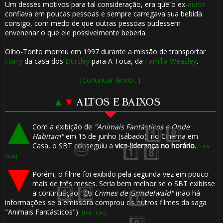
Um desses motivos para tal consideração, era que o ex-
auror
confiava em poucas pessoas e sempre carregava sua bebida
consigo, com medo de que outras pessoas pudessem
envenenar o que ele possivelmente beberia.
Olho-Tonto morreu em 1997 durante a missão de transportar
1️⃣ 8️⃣
Harry
da casa dos
Dursley
para A Toca, da
Família Weasley
.
[Continuar lendo...]
▲
▼
ALTOS E BAIXOS
Com a exibição de
"Animais Fantásticos e Onde
Habitam"
em 15 de junho (sábado), no Cinema em
Casa, o SBT conseguiu a
vice-liderança no horário
.
[Leia
🎂
mais]
1️⃣ 8️⃣
Porém, o filme foi exibido pela segunda vez em pouco
mais de três meses. Seria bem melhor se o SBT exibisse
a continuação
"Os Crimes de Grindelwald"
(não há
informações se a emissora comprou os outros filmes da saga
"Animais Fantásticos").
[Leia mais]