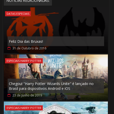
NOTÍCIAS RELACIONADAS:
DATAS ESPECIAIS
1️⃣ 8️⃣
1️⃣ 8️⃣
Feliz Dia das Bruxas!
31 de Outubro de 2016
1️⃣
ESPECIAIS HARRY POTTER
8️⃣
1️⃣ 8️⃣
Chegou! "Harry Potter: Wizards Unite" é lançado no
Brasil para dispositivos Android e iOS
23 de Junho de 2019
ESPECIAIS HARRY POTTER