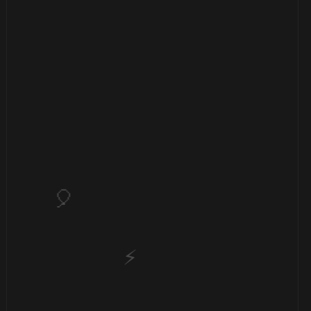
🎂
🎂
🎂