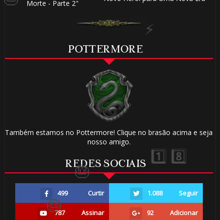
Morte - Parte 2"
POTTERMORE
1️⃣ 8️⃣
⚡
Também estamos no Pottermore! Clique no brasão acima e seja
nosso amigo.
REDES SOCIAIS
499
Curtir
1.088
Seguir
787
Assinar
92
Adicionar