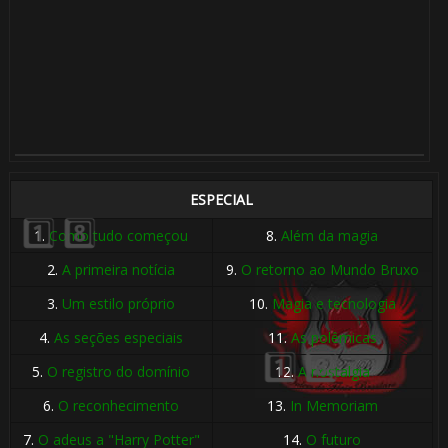
1️⃣ 8️⃣
ESPECIAL
1.
Como tudo começou
8.
Além da magia
🎂
1️⃣ 8️⃣
2.
A primeira notícia
9.
O retorno ao Mundo Bruxo
3.
Um estilo próprio
10.
Magia e tecnologia
4.
As seções especiais
11.
As polêmicas
5.
O registro do domínio
12.
A nostalgia
6.
O reconhecimento
13.
In Memoriam
7.
O adeus a "Harry Potter"
14.
O futuro