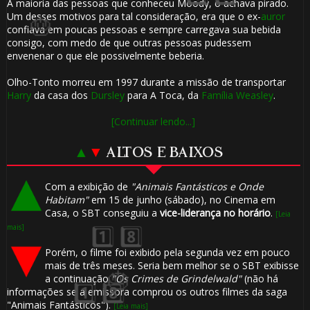
🎈
A maioria das pessoas que conheceu Moody, o achava pirado.
Um desses motivos para tal consideração, era que o ex-
auror
confiava em poucas pessoas e sempre carregava sua bebida
consigo, com medo de que outras pessoas pudessem
envenenar o que ele possivelmente beberia.
⚡
Olho-Tonto morreu em 1997 durante a missão de transportar
Harry
da casa dos
Dursley
para A Toca, da
Família Weasley
.
[Continuar lendo...]
▲
▼
ALTOS E BAIXOS
Com a exibição de
"Animais Fantásticos e Onde
Habitam"
em 15 de junho (sábado), no Cinema em
Casa, o SBT conseguiu a
vice-liderança no horário
.
[Leia
🎈
mais]
1️⃣ 8️⃣
Porém, o filme foi exibido pela segunda vez em pouco
mais de três meses. Seria bem melhor se o SBT exibisse
a continuação
"Os Crimes de Grindelwald"
(não há
informações se a emissora comprou os outros filmes da saga
"Animais Fantásticos").
[Leia mais]