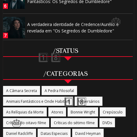
Fantásticos: Os Segredos de Dumbledore"
A verdadeira identidade de Credence/Aurélio é
revelada em "Os Segredos de Dumbledore"
/STATUS
🎈
/CATEGORIAS
A Câmara Secreta
A Pedra Filosofal
Animais Fantásticos e Onde Habitam
Aniversários
As Relíquias da Morte
Atores
Bonnie Wright
Crepúsculo
Críticas do oitavo filme
Críticas do sétimo filme
DVDs
Daniel Radcliffe
Datas Especiais
David Heyman