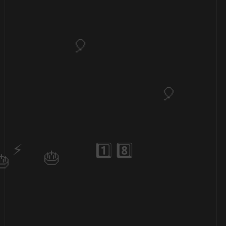
🎈
1️⃣ 8️⃣
🎂