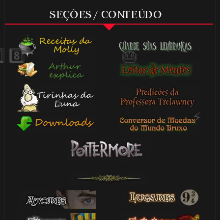
SEÇÕES / CONTEÚDO
1️⃣ 8
🎂
🎈
🎈
1️⃣ 8️⃣