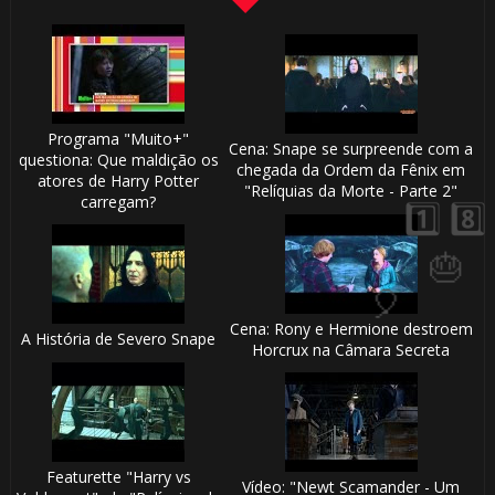
Programa "Muito+"
Cena: Snape se surpreende com a
questiona: Que maldição os
chegada da Ordem da Fênix em
⚡
atores de Harry Potter
"Relíquias da Morte - Parte 2"
carregam?
🎈
🎈
⚡
Cena: Rony e Hermione destroem
A História de Severo Snape
️⃣
Horcrux na Câmara Secreta
⚡
1️⃣ 8️⃣
Featurette "Harry vs
Vídeo: "Newt Scamander - Um