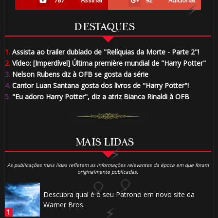
787
Assinar
92
Adicionar
1️⃣ 8️⃣
DESTAQUES
1.
Assista ao trailer dublado de "Relíquias da Morte - Parte 2"!
2.
Vídeo: [Imperdível] Última première mundial de "Harry Potter"
3.
Nelson Rubens diz à OFB se gosta da série
1️⃣ 8️⃣
4.
Cantor Luan Santana gosta dos livros de "Harry Potter"!
5.
"Eu adoro Harry Potter", diz a atriz Bianca Rinaldi à OFB
🎂
MAIS LIDAS
As publicações mais lidas refletem as informações relevantes da época em que foram
🎈
originalmente publicadas.
Descubra qual é o seu Patrono em novo site da
Warner Bros.