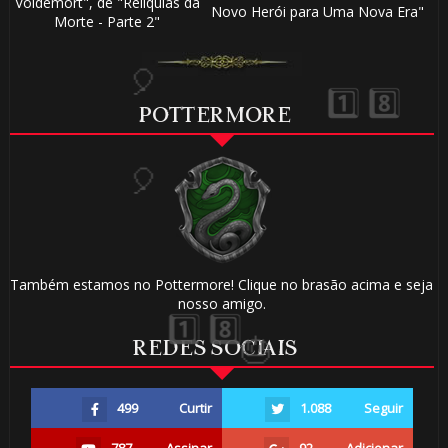
Voldemort", de "Relíquias da
Novo Herói para Uma Nova Era"
Morte - Parte 2"
POTTERMORE
Também estamos no Pottermore! Clique no brasão acima e seja
nosso amigo.
REDES SOCIAIS
🎂
499
Curtir
1.088
Seguir