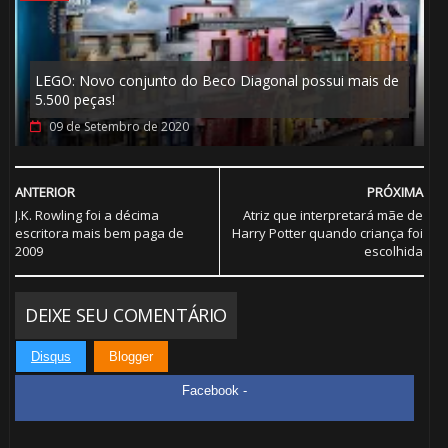
🎈
LEGO: Novo conjunto do Beco Diagonal possui mais de
5.500 peças!
09 de Setembro de 2020
⚡
1️⃣ 8️⃣
🎂
ANTERIOR
PRÓXIMA
J.K. Rowling foi a décima
Atriz que interpretará mãe de
escritora mais bem paga de
Harry Potter quando criança foi
2009
escolhida
DEIXE SEU COMENTÁRIO
Disqus
Blogger
Facebook -