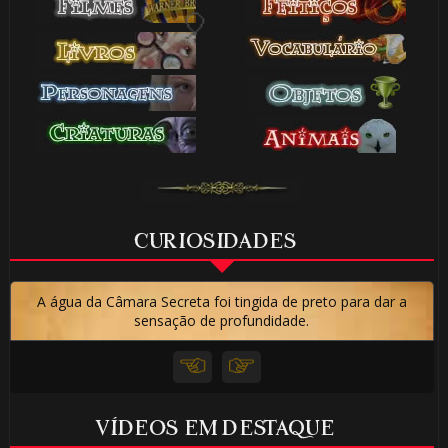
🎈
1️⃣ 8️⃣
🎂
CURIOSIDADES
A água da Câmara Secreta foi tingida de preto para dar a
⚡
sensação de profundidade.
VÍDEOS EM DESTAQUE