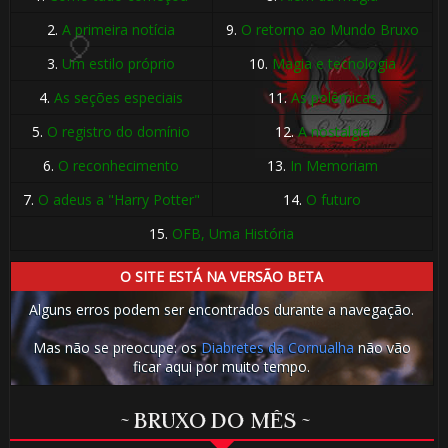
2.
A primeira notícia
9.
O retorno ao Mundo Bruxo
3.
Um estilo próprio
10.
Magia e tecnologia
4.
As seções especiais
11.
As polêmicas
5.
O registro do domínio
12.
A nostalgia
🎈
6.
O reconhecimento
13.
In Memoriam
7.
O adeus a "Harry Potter"
14.
O futuro
15.
OFB, Uma História
🎈
O SITE ESTÁ NA VERSÃO BETA
Alguns erros podem ser encontrados durante a navegação.
Mas não se preocupe: os
Diabretes da Cornualha
não vão
⚡
ficar aqui por muito tempo.
~ BRUXO DO MÊS ~