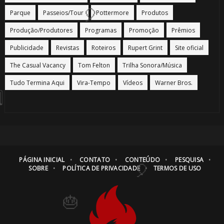
Parque
Passeios/Tour
Pottermore
Produtos
Produção/Produtores
Programas
Promoção
Prêmios
Publicidade
Revistas
Roteiros
Rupert Grint
Site oficial
The Casual Vacancy
Tom Felton
Trilha Sonora/Música
Tudo Termina Aqui
Vira-Tempo
Vídeos
Warner Bros.
🎂
PÁGINA INICIAL
CONTATO
CONTEÚDO
PESQUISA
SOBRE
POLÍTICA DE PRIVACIDADE
TERMOS DE USO