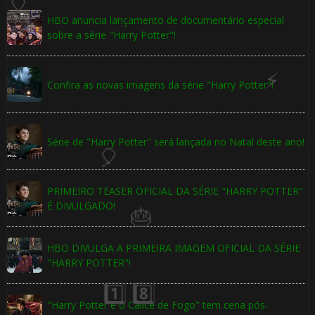
🎂
HBO anuncia lançamento de documentário especial
sobre a série "Harry Potter"!
⚡
Confira as novas imagens da série "Harry Potter"!
1️⃣ 8️⃣
Série de "Harry Potter" será lançada no Natal deste ano!
PRIMEIRO TEASER OFICIAL DA SÉRIE "HARRY POTTER"
É DIVULGADO!
HBO DIVULGA A PRIMEIRA IMAGEM OFICIAL DA SÉRIE
"HARRY POTTER"!
"Harry Potter e o Cálice de Fogo" tem cena pós-