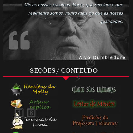
São as nossas escolhas, Harry, que revelam o que
⚡
realmente somos, muito mais do que as nossas
qualidades.
- Alvo Dumbledore
⚡
SEÇÕES / CONTEÚDO
⚡