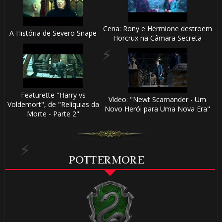
Cena: Rony e Hermione destroem
A História de Severo Snape
⚡
Horcrux na Câmara Secreta
🎈
⚡
Featurette "Harry vs
1️⃣ 8️⃣
Vídeo: "Newt Scamander - Um
⚡
Voldemort", de "Relíquias da
Novo Herói para Uma Nova Era"
Morte - Parte 2"
⚡
POTTERMORE