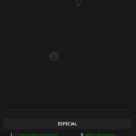
🎂
1️⃣ 8️⃣
🎈
⚡
ESPECIAL
1️⃣ 8️⃣
1.
Como tudo começou
8.
Além da magia