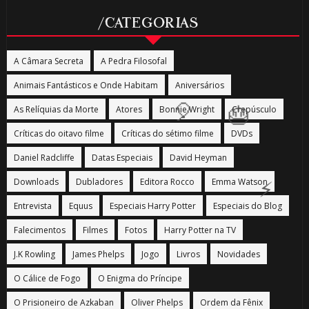
/CATEGORIAS
🎈
A Câmara Secreta
A Pedra Filosofal
1️⃣
Animais Fantásticos e Onde Habitam
Aniversários
As Relíquias da Morte
Atores
Bonnie Wright
Crepúsculo
8️⃣
Críticas do oitavo filme
Críticas do sétimo filme
DVDs
Daniel Radcliffe
Datas Especiais
David Heyman
Downloads
Dubladores
Editora Rocco
Emma Watson
Entrevista
Equus
Especiais Harry Potter
Especiais do Blog
Falecimentos
Filmes
Fotos
Harry Potter na TV
J.K Rowling
James Phelps
Jogo
Livros
Novidades
O Cálice de Fogo
O Enigma do Príncipe
O Prisioneiro de Azkaban
Oliver Phelps
Ordem da Fênix