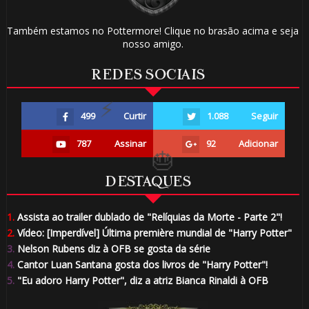
⃣ 8️⃣
Também estamos no Pottermore! Clique no brasão acima e seja
nosso amigo.
REDES SOCIAIS
⚡
499
Curtir
1.088
Seguir
787
Assinar
92
Adicionar
DESTAQUES
1.
Assista ao trailer dublado de "Relíquias da Morte - Parte 2"!
2.
Vídeo: [Imperdível] Última première mundial de "Harry Potter"
3.
Nelson Rubens diz à OFB se gosta da série
4.
Cantor Luan Santana gosta dos livros de "Harry Potter"!
🎈
5.
"Eu adoro Harry Potter", diz a atriz Bianca Rinaldi à OFB
🎂