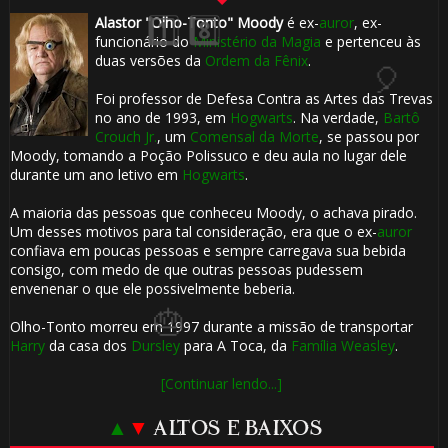
🎈
Alastor "Olho-Tonto" Moody
é ex-
auror
, ex-
funcionário do
Ministério da Magia
e pertenceu às
duas versões da
Ordem da Fênix
.
Foi professor de Defesa Contra as Artes das Trevas
🎂
no ano de 1993, em
Hogwarts
. Na verdade,
Bartô
Crouch Jr.
, um
Comensal da Morte
, se passou por
Moody, tomando a Poção Polissuco e deu aula no lugar dele
durante um ano letivo em
Hogwarts
.
1️⃣ 8️⃣
A maioria das pessoas que conheceu Moody, o achava pirado.
Um desses motivos para tal consideração, era que o ex-
auror
confiava em poucas pessoas e sempre carregava sua bebida
consigo, com medo de que outras pessoas pudessem
envenenar o que ele possivelmente beberia.
Olho-Tonto morreu em 1997 durante a missão de transportar
Harry
da casa dos
Dursley
para A Toca, da
Família Weasley
.
[Continuar lendo...]
▲
▼
ALTOS E BAIXOS