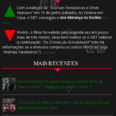
🎂
Com a exibição de
"Animais Fantásticos e Onde
Habitam"
em 15 de junho (sábado), no Cinema em
Casa, o SBT conseguiu a
vice-liderança no horário
.
[Leia
mais]
⚡
Porém, o filme foi exibido pela segunda vez em pouco
mais de três meses. Seria bem melhor se o SBT exibisse
a continuação
"Os Crimes de Grindelwald"
(não há
informações se a emissora comprou os outros filmes da saga
"Animais Fantásticos").
[Leia mais]
MAIS RECENTES
Há exatamente 15 anos estreava o último filme de
"Harry Potter", "Relíquias da Morte - Parte 2"
"À Procura de Harry: A Arte Por Trás da Magia" já está
disponível na HBO Max!