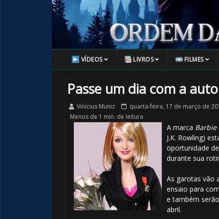
VÍDEOS
LIVROS
FILMES
Passe um dia com a autor
Vinícius Muniz
quarta-feira, 17 de março de 20
Menos de 1 min. de leitura
A marca
Barbie
J.K. Rowling) e
oportunidade de
durante sua roti
1️⃣ 8️⃣
As garotas vão 
ensaio para com
e também serão 
abril.