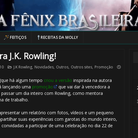
FEITIÇOS
RECEITAS DA MOLLY
a J.K. Rowling!
10
J.K Rowling
,
Novidades
,
Outros
,
Outros sites
,
Promoção
(que há algum tempo
criou a versão
inspirada na autora
stá lançando uma
promoção
que vai dar à vencedora a
 passar um dia inteiro com Rowling, como mentora
na de trabalho.
apresentar um relatório com fotos, vídeos e um pequeno
partilhar suas experiências com garotas do mundo inteiro,
convidadas a participar de uma celebração no dia 22 de
🎈