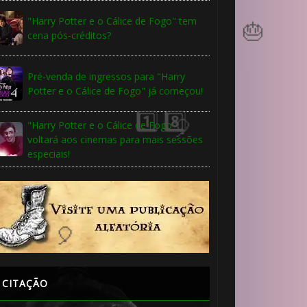
8️⃣
"Harry Potter e o Cálice de Fogo" tem
cena pós-créditos?
Pré-venda de ingressos para "Harry
Potter e o Cálice de Fogo" já começou!
"Harry Potter e o Cálice de Fogo"
voltará aos cinemas para mais sessões
especiais!
🎂
1️⃣ 8️⃣
CITAÇÃO