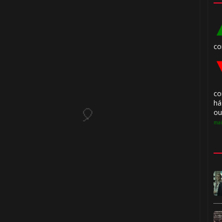
co
⚡
co
há
ou
mai
⚡