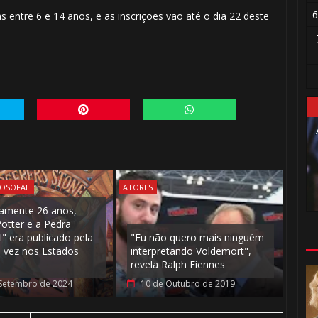
6
 entre 6 e 14 anos, e as inscrições vão até o dia 22 deste
⚡
🎈
LOSOFAL
ATORES
amente 26 anos,
Potter e a Pedra
l" era publicado pela
"Eu não quero mais ninguém
a vez nos Estados
interpretando Voldemort",
revela Ralph Fiennes
Setembro de 2024
10 de Outubro de 2019
🎈