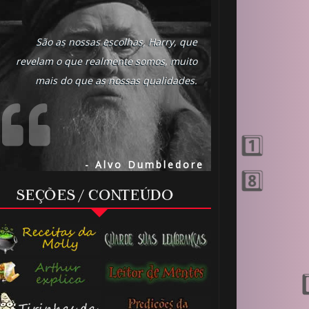
São as nossas escolhas, Harry, que
revelam o que realmente somos, muito
mais do que as nossas qualidades.
- Alvo Dumbledore
SEÇÕES / CONTEÚDO
🎈
⚡