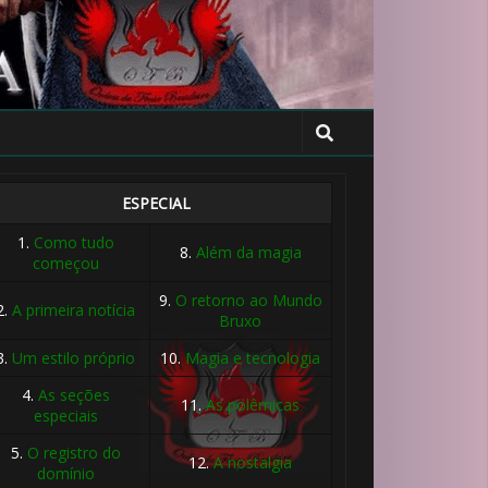
ESPECIAL
1.
Como tudo
8.
Além da magia
começou
⚡
9.
O retorno ao Mundo
2.
A primeira notícia
Bruxo
3.
Um estilo próprio
10.
Magia e tecnologia
4.
As seções
11.
As polêmicas
especiais
5.
O registro do
🎈
12.
A nostalgia
domínio