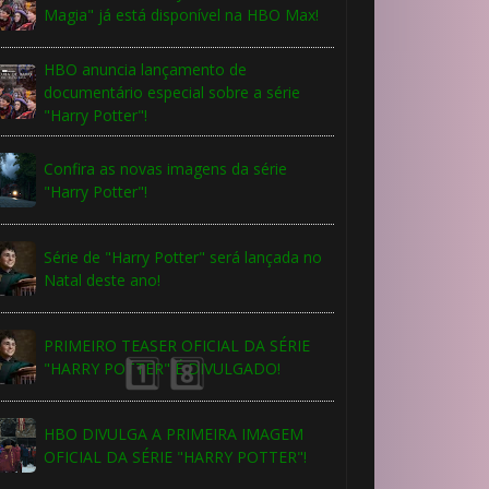
Magia" já está disponível na HBO Max!
HBO anuncia lançamento de
🎈
documentário especial sobre a série
"Harry Potter"!
Confira as novas imagens da série
"Harry Potter"!
Série de "Harry Potter" será lançada no
Natal deste ano!
PRIMEIRO TEASER OFICIAL DA SÉRIE
"HARRY POTTER" É DIVULGADO!
1️⃣
HBO DIVULGA A PRIMEIRA IMAGEM
OFICIAL DA SÉRIE "HARRY POTTER"!