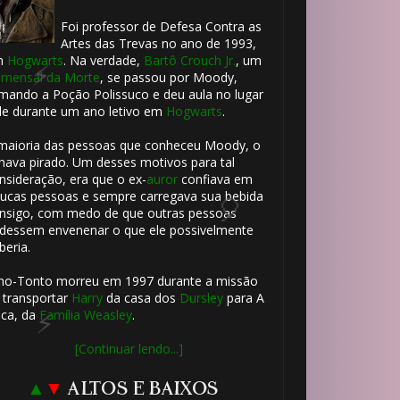
Foi professor de Defesa Contra as
Artes das Trevas no ano de 1993,
m
Hogwarts
. Na verdade,
Bartô Crouch Jr.
, um
mensal da Morte
, se passou por Moody,
mando a Poção Polissuco e deu aula no lugar
le durante um ano letivo em
Hogwarts
.
1️⃣ 8️⃣
maioria das pessoas que conheceu Moody, o
hava pirado. Um desses motivos para tal
nsideração, era que o ex-
auror
confiava em
ucas pessoas e sempre carregava sua bebida
nsigo, com medo de que outras pessoas
dessem envenenar o que ele possivelmente
beria.
ho-Tonto morreu em 1997 durante a missão
 transportar
Harry
da casa dos
Dursley
para A
ca, da
Família Weasley
.
[Continuar lendo...]
▲
▼
ALTOS E BAIXOS