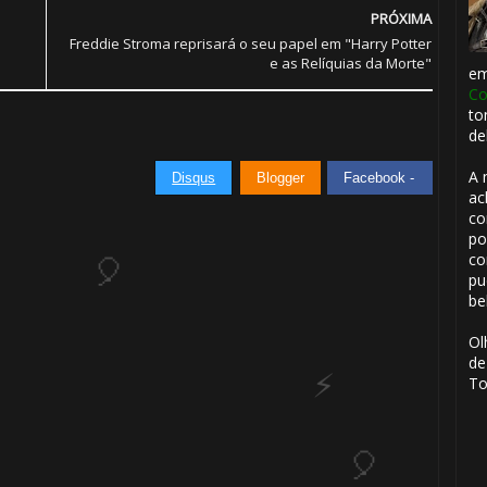
PRÓXIMA
Freddie Stroma reprisará o seu papel em "Harry Potter
e as Relíquias da Morte"
e
Co
to
de
A 
Disqus
Blogger
Facebook -
ac
co
po
co
pu
be
Ol
de
To