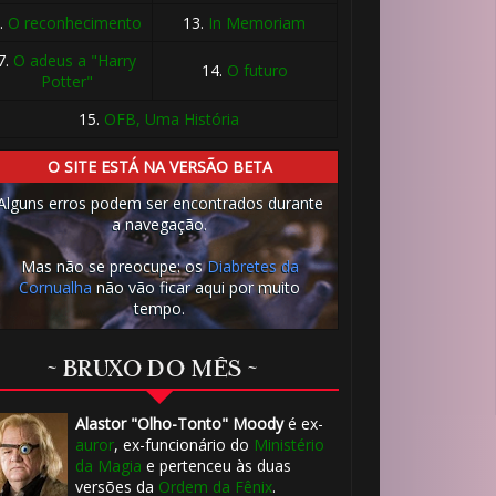
.
O reconhecimento
13.
In Memoriam
7.
O adeus a "Harry
14.
O futuro
Potter"
⚡
15.
OFB, Uma História
O SITE ESTÁ NA VERSÃO BETA
Alguns erros podem ser encontrados durante
a navegação.
Mas não se preocupe: os
Diabretes da
Cornualha
não vão ficar aqui por muito
tempo.
~ BRUXO DO MÊS ~
Alastor "Olho-Tonto" Moody
é ex-
auror
, ex-funcionário do
Ministério
da Magia
e pertenceu às duas
versões da
Ordem da Fênix
.