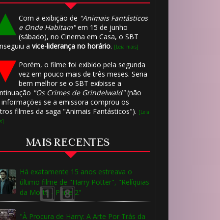
Com a exibição de
"Animais Fantásticos
e Onde Habitam"
em 15 de junho
(sábado), no Cinema em Casa, o SBT
1️⃣ 8️⃣
nseguiu a
vice-liderança no horário
.
[Leia mais]
Porém, o filme foi exibido pela segunda
vez em pouco mais de três meses. Seria
bem melhor se o SBT exibisse a
ntinuação
"Os Crimes de Grindelwald"
(não
 informações se a emissora comprou os
🎂
tros filmes da saga "Animais Fantásticos").
[Leia
s]
MAIS RECENTES
Há exatamente 15 anos estreava o
1️⃣ 8️⃣
🎈
último filme de "Harry Potter", "Relíquias
da Morte - Parte 2"
"À Procura de Harry: A Arte Por Trás da