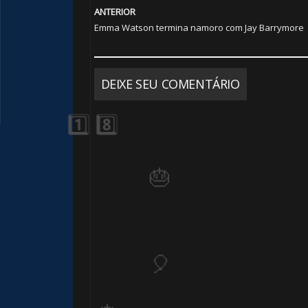
🎈
ANTERIOR
Emma Watson termina namoro com Jay Barrymore
🎈
DEIXE SEU COMENTÁRIO
🎈
1️⃣ 8️⃣