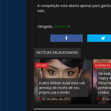
🎂
A competição está aberta apenas para garotas
mês.
Obrigado,
Potterish
!
🎈
🎂
NOTÍCIAS RELACIONADAS:
🎈
ATORES
A PEDRA FI
Há exat
"Harry 
A atriz Afshan Azad está sob
Filosofa
ameaça de morte de seu
primeir
próprio pai e irmão
Unidos
02 de Julho de 2010
01 de 