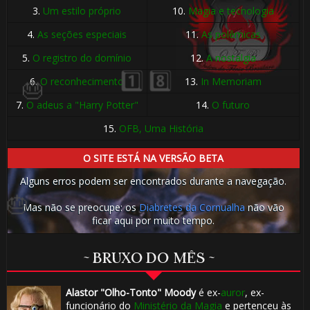
3.
Um estilo próprio
10.
Magia e tecnologia
🎈
⚡
4.
As seções especiais
11.
As polêmicas
5.
O registro do domínio
12.
A nostalgia
6.
O reconhecimento
13.
In Memoriam
🎂
7.
O adeus a "Harry Potter"
14.
O futuro
15.
OFB, Uma História
O SITE ESTÁ NA VERSÃO BETA
Alguns erros podem ser encontrados durante a navegação.
Mas não se preocupe: os
Diabretes da Cornualha
não vão
ficar aqui por muito tempo.
~ BRUXO DO MÊS ~
Alastor "Olho-Tonto" Moody
é ex-
auror
, ex-
funcionário do
Ministério da Magia
e pertenceu às