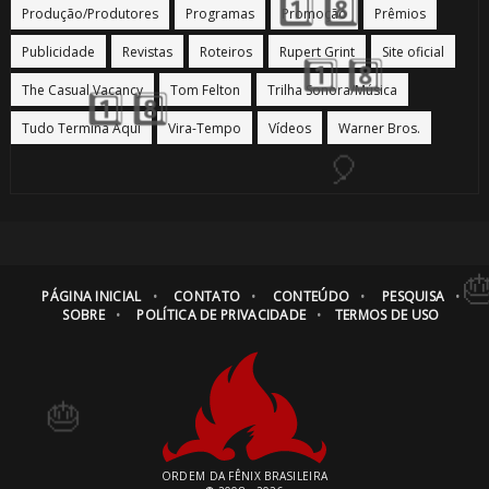
Produção/Produtores
Programas
Promoção
Prêmios
Publicidade
Revistas
Roteiros
Rupert Grint
Site oficial
The Casual Vacancy
Tom Felton
Trilha Sonora/Música
Tudo Termina Aqui
Vira-Tempo
Vídeos
Warner Bros.
PÁGINA INICIAL
CONTATO
CONTEÚDO
PESQUISA
SOBRE
POLÍTICA DE PRIVACIDADE
TERMOS DE USO
ORDEM DA FÊNIX BRASILEIRA