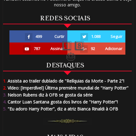
nosso amigo.
REDES SOCIAIS
1️⃣ 8️⃣
499
Curtir
1.088
Seguir
787
Assinar
92
Adicionar
DESTAQUES
1.
Assista ao trailer dublado de "Relíquias da Morte - Parte 2"!
2.
Vídeo: [Imperdível] Última première mundial de "Harry Potter"
3.
Nelson Rubens diz à OFB se gosta da série
4.
Cantor Luan Santana gosta dos livros de "Harry Potter"!
5.
"Eu adoro Harry Potter", diz a atriz Bianca Rinaldi à OFB