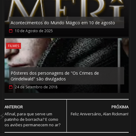
🎈

Acontecimentos do Mundo Mágico em 10 de agosto
⚡
10 de Agosto de 2025
FILMES
Pôsteres dos personagens de "Os Crimes de
Grindelwald" são divulgados
24 de Setembro de 2018
️⃣ 8️⃣
ANTERIOR
PRÓXIMA
Afinal, para que serve um
Feliz Aniversário, Alan Rickman!
patinho de borracha? E como
os aviões permanecem no ar?