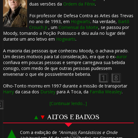
duas versões da
Ordem da Fênix
.
Foi professor de Defesa Contra as Artes das Trevas
no ano de 1993, em
Hogwarts
. Na verdade,
Bartô
Crouch Jr.
, um
Comensal da Morte
, se passou por
⚡
Moody, tomando a Poção Polissuco e deu aula no lugar dele
durante um ano letivo em
Hogwarts
.
A maioria das pessoas que conheceu Moody, o achava pirado.
⚡
Um desses motivos para tal consideração, era que o ex-
auror
confiava em poucas pessoas e sempre carregava sua bebida
consigo, com medo de que outras pessoas pudessem
envenenar o que ele possivelmente beberia.
Olho-Tonto morreu em 1997 durante a missão de transportar
Harry
da casa dos
Dursley
para A Toca, da
Família Weasley
.
[Continuar lendo...]
1️⃣ 8️⃣
▲
▼
ALTOS E BAIXOS
Com a exibição de
"Animais Fantásticos e Onde