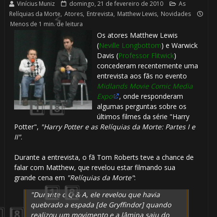
Vinícius Muniz
domingo, 21 de fevereiro de 2010
As
Relíquias da Morte
,
Atores
,
Entrevista
,
Matthew Lewis
,
Novidades
Menos de 1 min. de leitura
Os atores Matthew Lewis
(
Neville Longbottom
) e Warwick
Davis (
Professor Flitwick
)
concederam recentemente uma
entrevista aos fãs no evento
Midlands Movie Comic Media
Expo
, onde responderam
⚡
algumas perguntas sobre os
últimos filmes da série "Harry
Potter",
"Harry Potter e as Relíquias da Morte: Partes I e
⚡
II"
.
Durante a entrevista, o fã Tom Roberts teve a chance de
falar com Matthew, que revelou estar filmando sua
grande cena em
"Relíquias da Morte"
:
"Durante o Q & A, ele revelou que havia
quebrado a espada [de Gryffindor] quando
realizou um movimento e a lâmina saiu do