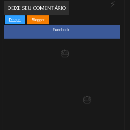
DEIXE SEU COMENTÁRIO
Disqus
Blogger
Facebook -
1️⃣
8️⃣
1️⃣ 8️⃣
🎂