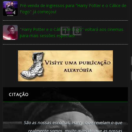
Pré-venda de ingressos para "Harry Potter e o Cálice de
🎈
Fogo" já começou!
"Harry Potter e o Cálice de Fogo" voltará aos cinemas
para mais sessões especiais!
🎂
🎈
🎂
CITAÇÃO
São as nossas escolhas, Harry, que revelam o que
realmente somos, muito mais do que as nossas