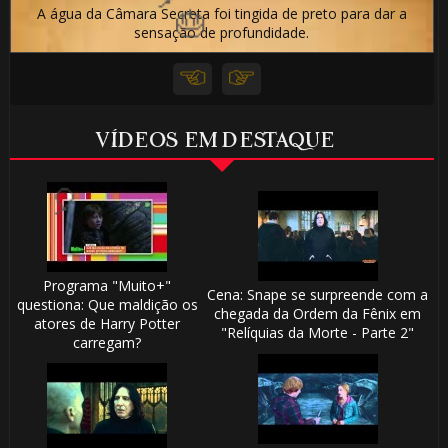
🎂
A água da Câmara Secreta foi tingida de preto para dar a
sensação de profundidade.
VÍDEOS EM DESTAQUE
Programa "Muito+"
Cena: Snape se surpreende com a
questiona: Que maldição os
chegada da Ordem da Fênix em
atores de Harry Potter
"Relíquias da Morte - Parte 2"
carregam?
1️⃣ 8️⃣
1️⃣ 8️⃣