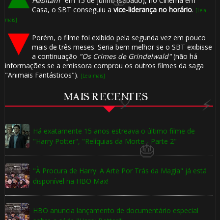
Habitam"
em 15 de junho (sábado), no Cinema em
Casa, o SBT conseguiu a
vice-liderança no horário
.
[Leia
mais]
Porém, o filme foi exibido pela segunda vez em pouco
mais de três meses. Seria bem melhor se o SBT exibisse
a continuação
"Os Crimes de Grindelwald"
(não há
informações se a emissora comprou os outros filmes da saga
"Animais Fantásticos").
[Leia mais]
MAIS RECENTES
Há exatamente 15 anos estreava o último filme de
"Harry Potter", "Relíquias da Morte - Parte 2"
"À Procura de Harry: A Arte Por Trás da Magia" já está
🎈
disponível na HBO Max!
HBO anuncia lançamento de documentário especial