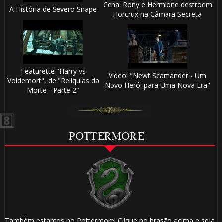
Cena: Rony e Hermione destroem
A História de Severo Snape
Horcrux na Câmara Secreta
🎂
Featurette "Harry vs
Vídeo: "Newt Scamander - Um
Voldemort", de "Relíquias da
Novo Herói para Uma Nova Era"
Morte - Parte 2"
POTTERMORE
⚡
1️⃣ 8️⃣
⚡
Também estamos no Pottermore! Clique no brasão acima e seja