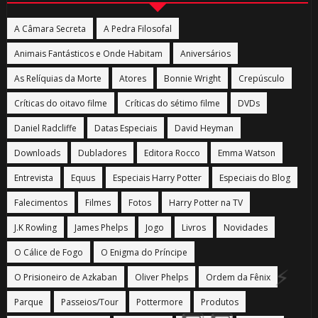
A Câmara Secreta
A Pedra Filosofal
⚡
Animais Fantásticos e Onde Habitam
Aniversários
As Relíquias da Morte
Atores
Bonnie Wright
Crepúsculo
Críticas do oitavo filme
Críticas do sétimo filme
DVDs
Daniel Radcliffe
Datas Especiais
David Heyman
Downloads
Dubladores
Editora Rocco
Emma Watson
Entrevista
Equus
Especiais Harry Potter
Especiais do Blog
Falecimentos
Filmes
Fotos
Harry Potter na TV
J.K Rowling
James Phelps
Jogo
Livros
Novidades
O Cálice de Fogo
O Enigma do Príncipe
O Prisioneiro de Azkaban
Oliver Phelps
Ordem da Fênix
Parque
Passeios/Tour
Pottermore
Produtos