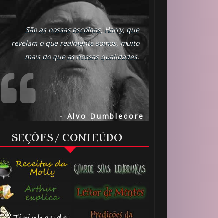
São as nossas escolhas, Harry, que
revelam o que realmente somos, muito
mais do que as nossas qualidades.
- Alvo Dumbledore
SEÇÕES / CONTEÚDO