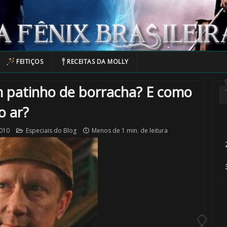
FEITIÇOS
RECEITAS DA MOLLY
um patinho de borracha? E como
o ar?
2010
Especiais do Blog
Menos de 1 min. de leitura
🎂