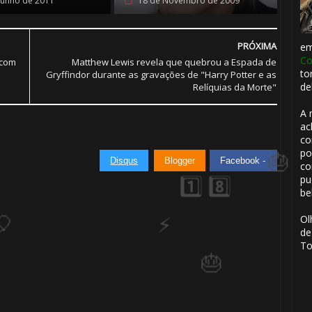
Junho de 2011
18 de Novembro de 2009
PRÓXIMA
e
Co
 com
Matthew Lewis revela que quebrou a Espada de
to
Gryffindor durante as gravações de "Harry Potter e as
de
Relíquias da Morte"
A 
ac
co
🎈
po
Disqus
Blogger
Facebook -
co
pu
be
Ol
de
To