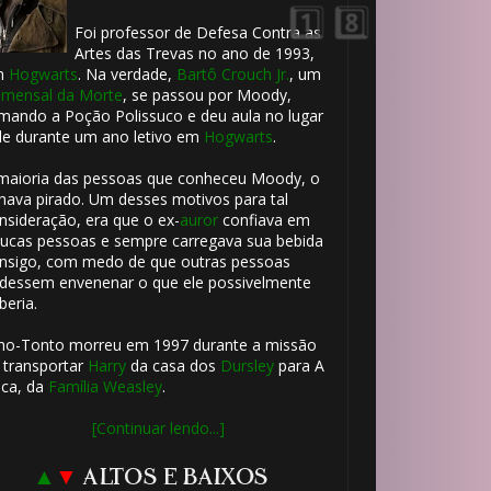
Foi professor de Defesa Contra as
Artes das Trevas no ano de 1993,
m
Hogwarts
. Na verdade,
Bartô Crouch Jr.
, um
mensal da Morte
, se passou por Moody,
mando a Poção Polissuco e deu aula no lugar
le durante um ano letivo em
Hogwarts
.
maioria das pessoas que conheceu Moody, o
hava pirado. Um desses motivos para tal
nsideração, era que o ex-
auror
confiava em
ucas pessoas e sempre carregava sua bebida
nsigo, com medo de que outras pessoas
dessem envenenar o que ele possivelmente
beria.
1️⃣ 8️⃣
ho-Tonto morreu em 1997 durante a missão
 transportar
Harry
da casa dos
Dursley
para A
ca, da
Família Weasley
.
[Continuar lendo...]
▲
▼
ALTOS E BAIXOS