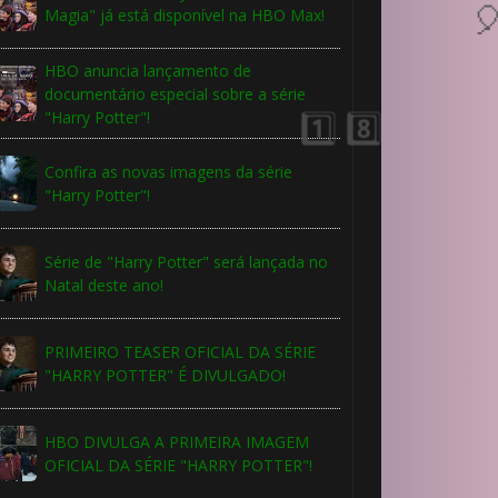
🎂
Magia" já está disponível na HBO Max!
⚡
🎈
HBO anuncia lançamento de
documentário especial sobre a série
"Harry Potter"!
Confira as novas imagens da série
"Harry Potter"!
Série de "Harry Potter" será lançada no
Natal deste ano!
PRIMEIRO TEASER OFICIAL DA SÉRIE
"HARRY POTTER" É DIVULGADO!
HBO DIVULGA A PRIMEIRA IMAGEM
OFICIAL DA SÉRIE "HARRY POTTER"!