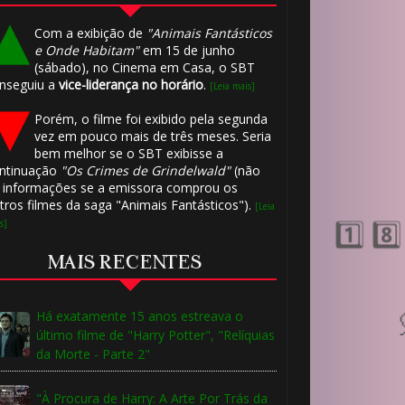
Com a exibição de
"Animais Fantásticos
e Onde Habitam"
em 15 de junho
(sábado), no Cinema em Casa, o SBT
nseguiu a
vice-liderança no horário
.
[Leia mais]
Porém, o filme foi exibido pela segunda
vez em pouco mais de três meses. Seria
bem melhor se o SBT exibisse a
ntinuação
"Os Crimes de Grindelwald"
(não
 informações se a emissora comprou os
tros filmes da saga "Animais Fantásticos").
[Leia
s]
MAIS RECENTES
🎈
Há exatamente 15 anos estreava o
último filme de "Harry Potter", "Relíquias
da Morte - Parte 2"
"À Procura de Harry: A Arte Por Trás da