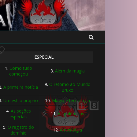
1️⃣ 8️⃣
ESPECIAL
1️⃣ 8️⃣
1.
Como tudo
8.
Além da magia
começou
9.
O retorno ao Mundo
2.
A primeira notícia
Bruxo
3.
Um estilo próprio
10.
Magia e tecnologia
4.
As seções
11.
As polêmicas
especiais
5.
O registro do
12.
A nostalgia
domínio