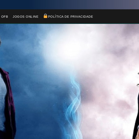
 OFB
JOGOS ONLINE
POLÍTICA DE PRIVACIDADE
🎈
🎂
⚡
🎂