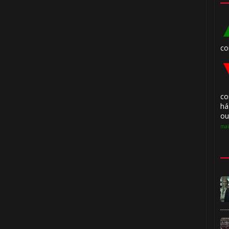
co
co
há
🎈
ou
mai