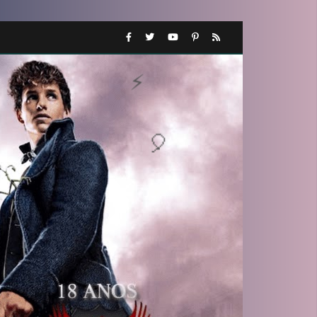
1️⃣ 8️⃣
⚡
🎂