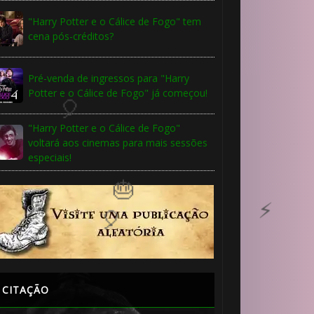
"Harry Potter e o Cálice de Fogo" tem
cena pós-créditos?
Pré-venda de ingressos para "Harry
Potter e o Cálice de Fogo" já começou!
"Harry Potter e o Cálice de Fogo"
voltará aos cinemas para mais sessões
especiais!
CITAÇÃO