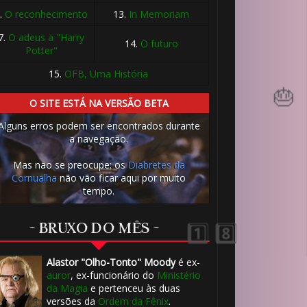
.
O reconhecimento
13.
In Memoriam
7.
O adeus a "Harry
14.
O futuro
Potter"
15.
OFB, Uma História
O SITE ESTÁ NA VERSÃO BETA
Alguns erros podem ser encontrados durante
a navegação.
Mas não se preocupe: os
Diabretes da
Cornualha
não vão ficar aqui por muito
tempo.
~ BRUXO DO MÊS ~
Alastor "Olho-Tonto" Moody
é ex-
auror
, ex-funcionário do
Ministério
da Magia
e pertenceu às duas
versões da
Ordem da Fênix
.