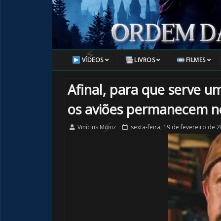

🎂
VÍDEOS
LIVROS
FILMES
Afinal, para que serve 
🎈
os aviões permanecem n
Vinícius Muniz
sexta-feira, 19 de fevereiro de 
🎂