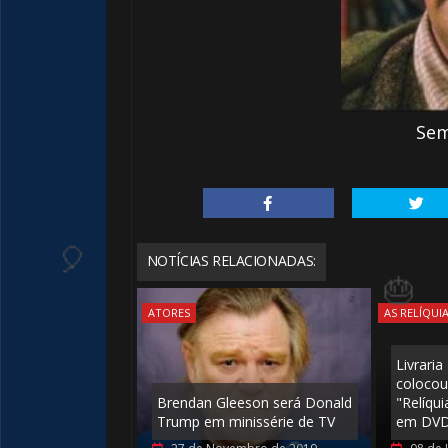
Sem
NOTÍCIAS RELACIONADAS:
ATORES
AS RELÍQUI
Livraria
colocou
⚡
Brendan Gleeson será Donald
"Relíqui
Trump em minissérie de TV
em DVD 