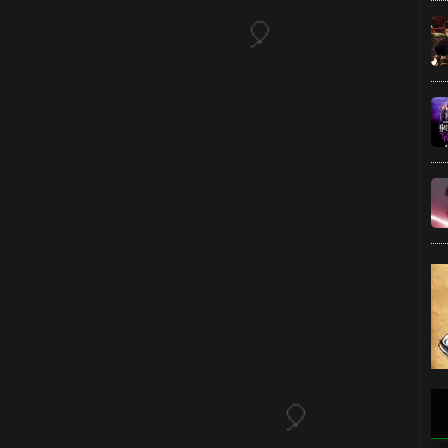
1️⃣ 8️⃣
⚡
1️⃣ 8️⃣
1️⃣ 8️⃣
1️⃣