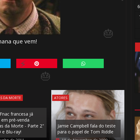
1️⃣ 8️⃣
6
🎈
⚡
🎂
ana que vem!
AS DA MORTE
ATORES
 Fnac francesa já
 em pré-venda
as da Morte - Parte 2"
Jamie Campbell fala do teste
e Blu-ray!
para o papel de Tom Riddle