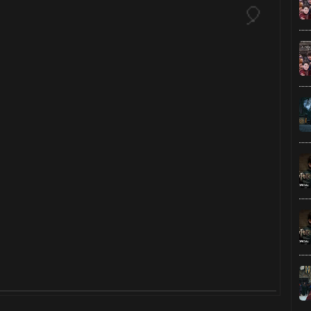
🎈
🎂
⚡
🎈