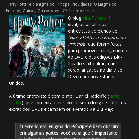
Harry Potter e o enigma do Príncipe
,
Novidades
,
O Enigma do
Príncipe
,
Outros
,
Outros sites
4 min. de leitura
O blog
Vira-Tempo
divulgou as últimas
entrevistas do elenco de
⚡
"Harry Potter e o Enigma do
Príncipe"
que foram feitas
para promover o lançamento
do DVD e das edições Blu-
Ray do sexto filme, que
serão lançados no dia 7 de
Dezembro nos Estados
Unidos.
A última entrevista é com o ator Daniel Radcliffe (
Harry
Potter
), que comenta o enredo do sexto longa e sobre os
extras dos DVDs e também os eventos via Blu-Ray:
O enredo em 'Enigma do Príncipe' é bem obscuro
em algumas partes. Você acha que é importante