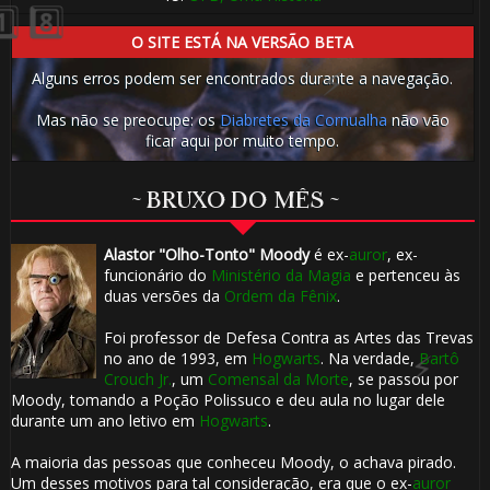
O SITE ESTÁ NA VERSÃO BETA
Alguns erros podem ser encontrados durante a navegação.
Mas não se preocupe: os
Diabretes da Cornualha
não vão
ficar aqui por muito tempo.
~ BRUXO DO MÊS ~
Alastor "Olho-Tonto" Moody
é ex-
auror
, ex-
funcionário do
Ministério da Magia
e pertenceu às
duas versões da
Ordem da Fênix
.
1️⃣ 8️⃣
Foi professor de Defesa Contra as Artes das Trevas
no ano de 1993, em
Hogwarts
. Na verdade,
Bartô
Crouch Jr.
, um
Comensal da Morte
, se passou por
1️⃣ 8️⃣
Moody, tomando a Poção Polissuco e deu aula no lugar dele
durante um ano letivo em
Hogwarts
.
A maioria das pessoas que conheceu Moody, o achava pirado.
Um desses motivos para tal consideração, era que o ex-
auror