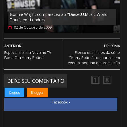
⃣ 8️⃣
Bonnie Wright compareceu ao "Diesel:U:Music World
⚡
Tour", em Londres
02 de Outubro de 2009
ANTERIOR
PRÓXIMA
Especial do Lua Nova no TV
Elenco dos filmes da série
Fama Cita Harry Potter!
"Harry Potter" comparece em
evento londrino de premiação
DEIXE SEU COMENTÁRIO
⚡
Disqus
Blogger
Facebook -