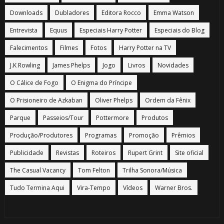
Downloads
Dubladores
Editora Rocco
Emma Watson
Entrevista
Equus
Especiais Harry Potter
Especiais do Blog
Falecimentos
Filmes
Fotos
Harry Potter na TV
J.K Rowling
James Phelps
Jogo
Livros
Novidades
O Cálice de Fogo
O Enigma do Príncipe
O Prisioneiro de Azkaban
Oliver Phelps
Ordem da Fênix
Parque
Passeios/Tour
Pottermore
Produtos
Produção/Produtores
Programas
Promoção
Prêmios
Publicidade
Revistas
Roteiros
Rupert Grint
Site oficial
The Casual Vacancy
Tom Felton
Trilha Sonora/Música
Tudo Termina Aqui
Vira-Tempo
Vídeos
Warner Bros.