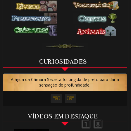
🎂
CURIOSIDADES
1️⃣ 8️⃣
A água da Câmara Secreta foi tingida de preto para dar a
sensação de profundidade.
VÍDEOS EM DESTAQUE
⚡