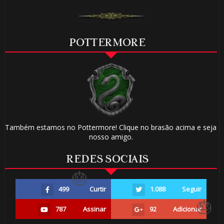
POTTERMORE
Também estamos no Pottermore! Clique no brasão acima e seja
nosso amigo.
REDES SOCIAIS
499
Curtir
1.088
Seguir
787
Assinar
92
Adicionar