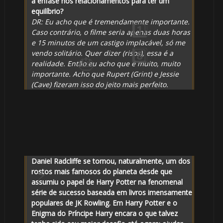
🎈
a ênfase nos relacionamentos para ter um
equilíbrio?
DR: Eu acho que é tremendamente importante.
Caso contrário, o filme seria apenas duas horas
⚡
e 15 minutos de um castigo implacável, só me
⃣ 8️⃣
vendo solitário. Quer dizer (risos), essa é a
realidade. Então eu acho que é muito, muito
importante. Acho que Rupert (Grint) e Jessie
(Cave) fizeram isso do jeito mais perfeito.
Daniel Radcliffe se tornou, naturalmente, um dos
rostos mais famosos do planeta desde que
assumiu o papel de Harry Potter na fenomenal
série de sucesso baseada em livros imensamente
populares de JK Rowling. Em Harry Potter e o
Enigma do Príncipe Harry encara o que talvez