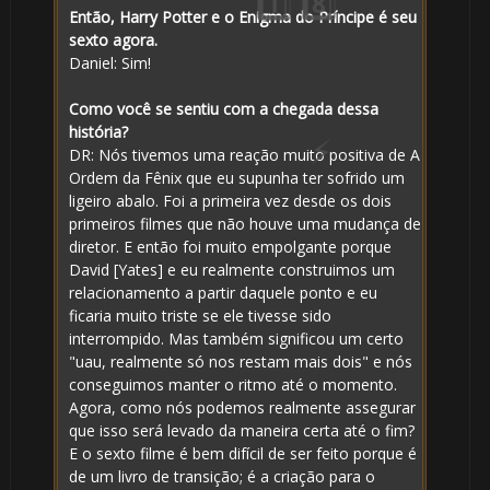
Então, Harry Potter e o Enigma do Príncipe é seu
sexto agora.
Daniel: Sim!
Como você se sentiu com a chegada dessa
1️⃣ 8️⃣
história?
DR: Nós tivemos uma reação muito positiva de A
Ordem da Fênix que eu supunha ter sofrido um
ligeiro abalo. Foi a primeira vez desde os dois
primeiros filmes que não houve uma mudança de

diretor. E então foi muito empolgante porque
David [Yates] e eu realmente construimos um
relacionamento a partir daquele ponto e eu
ficaria muito triste se ele tivesse sido
interrompido. Mas também significou um certo
"uau, realmente só nos restam mais dois" e nós
conseguimos manter o ritmo até o momento.
Agora, como nós podemos realmente assegurar
que isso será levado da maneira certa até o fim?
E o sexto filme é bem difícil de ser feito porque é
de um livro de transição; é a criação para o