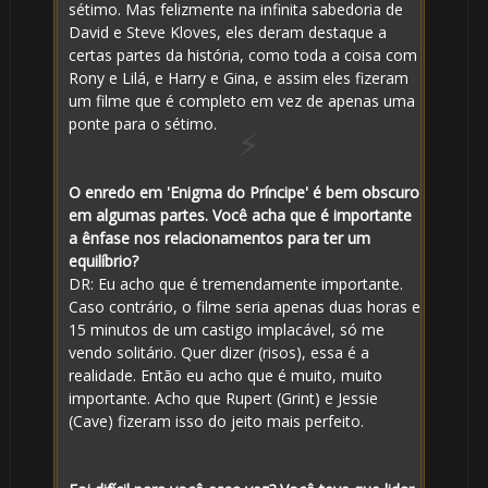
sétimo. Mas felizmente na infinita sabedoria de
David e Steve Kloves, eles deram destaque a
certas partes da história, como toda a coisa com
Rony e Lilá, e Harry e Gina, e assim eles fizeram
1️⃣
um filme que é completo em vez de apenas uma
🎈
ponte para o sétimo.
8️⃣
O enredo em 'Enigma do Príncipe' é bem obscuro
em algumas partes. Você acha que é importante
a ênfase nos relacionamentos para ter um
1️⃣ 8️⃣
equilíbrio?
DR: Eu acho que é tremendamente importante.
Caso contrário, o filme seria apenas duas horas e
15 minutos de um castigo implacável, só me
🎈
vendo solitário. Quer dizer (risos), essa é a
realidade. Então eu acho que é muito, muito
importante. Acho que Rupert (Grint) e Jessie
1️⃣ 8️⃣
(Cave) fizeram isso do jeito mais perfeito.