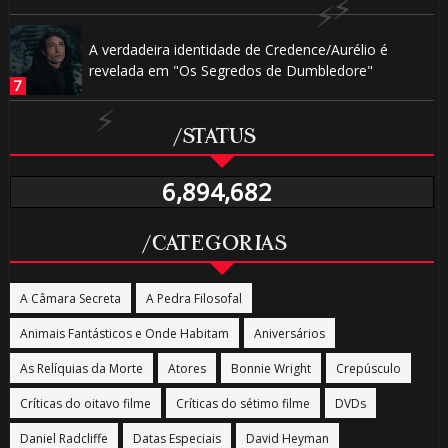
A verdadeira identidade de Credence/Aurélio é
revelada em "Os Segredos de Dumbledore"
/STATUS
6,894,682
/CATEGORIAS
A Câmara Secreta
A Pedra Filosofal
Animais Fantásticos e Onde Habitam
Aniversários
As Relíquias da Morte
Atores
Bonnie Wright
Crepúsculo
Críticas do oitavo filme
Críticas do sétimo filme
DVDs
Daniel Radcliffe
Datas Especiais
David Heyman