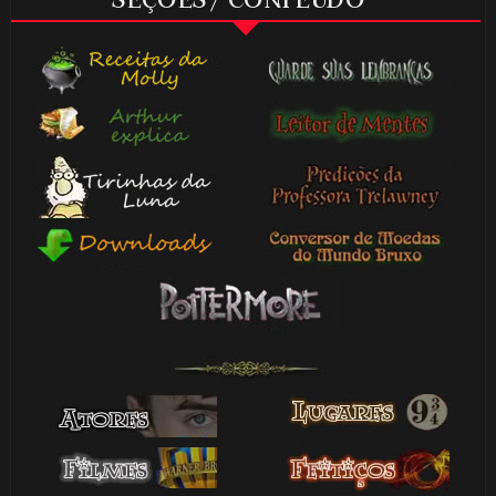
SEÇÕES / CONTEÚDO
⚡
⚡