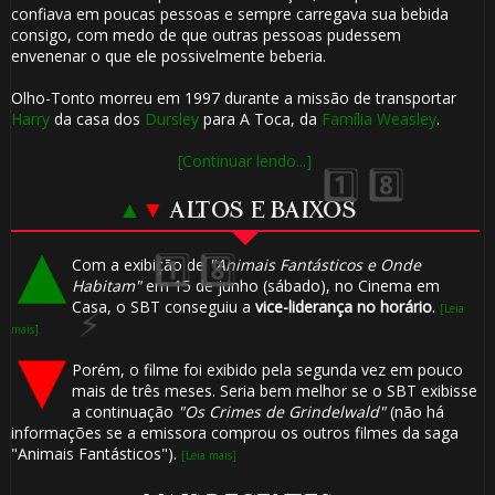
confiava em poucas pessoas e sempre carregava sua bebida
consigo, com medo de que outras pessoas pudessem
envenenar o que ele possivelmente beberia.
Olho-Tonto morreu em 1997 durante a missão de transportar
Harry
da casa dos
Dursley
para A Toca, da
Família Weasley
.
[Continuar lendo...]
▲
▼
ALTOS E BAIXOS
Com a exibição de
"Animais Fantásticos e Onde
Habitam"
em 15 de junho (sábado), no Cinema em
Casa, o SBT conseguiu a
vice-liderança no horário
.
[Leia
mais]
Porém, o filme foi exibido pela segunda vez em pouco
mais de três meses. Seria bem melhor se o SBT exibisse
a continuação
"Os Crimes de Grindelwald"
(não há
informações se a emissora comprou os outros filmes da saga
"Animais Fantásticos").
[Leia mais]