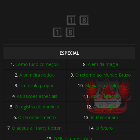
1️
ESPECIAL
1.
Como tudo começou
8.
Além da magia
2.
A primeira notícia
9.
O retorno ao Mundo Bruxo
🎈
3.
Um estilo próprio
10.
Magia e tecnologia
4.
As seções especiais
11.
As polêmicas
5.
O registro do domínio
12.
A nostalgia
6.
O reconhecimento
13.
In Memoriam
7.
O adeus a "Harry Potter"
14.
O futuro
15.
OFB, Uma História