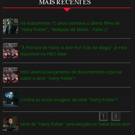
MAIS RECENTES
Há exatamente 15 anos estreava o último filme de
"Harry Potter", "Relíquias da Morte - Parte 2"
"À Procura de Harry: A Arte Por Trás da Magia" já está
disponível na HBO Max!
HBO anuncia lançamento de documentário especial
sobre a série "Harry Potter"!
Confira as novas imagens da série "Harry Potter"!
1️⃣ 8️⃣
Série de "Harry Potter" será lançada no Natal deste ano!