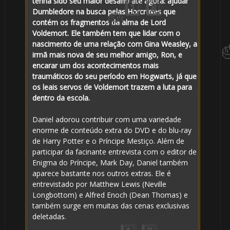
🎂
tenha sido seu maior desafio até agora: ajudar
Dumbledore na busca pelas Horcruxes que
contém os fragmentos da alma de Lord
Voldemort. Ele também tem que lidar com o
nascimento de uma relação com Gina Weasley, a
irmã mais nova de seu melhor amigo, Ron, e
encarar um dos acontecimentos mais
traumáticos do seu período em Hogwarts, já que
os leais servos de Voldemort trazem a luta para
dentro da escola.
Daniel adorou contribuir com uma variedade
enorme de conteúdo extra do DVD e do blu-ray
de Harry Potter e o Príncipe Mestiço. Além de
🎈
participar da facinante entrevista com o editor de
Enigma do Príncipe, Mark Day, Daniel também
aparece bastante nos outros extras. Ele é
entrevistado por Matthew Lewis (Neville
Longbottom) e Alfred Enoch (Dean Thomas) e
também surge em muitas das cenas exclusivas
deletadas.