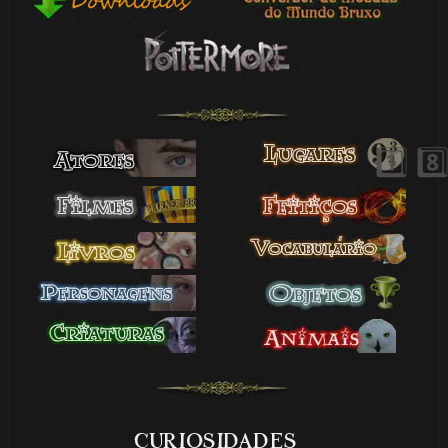
1️⃣ 8️⃣
🎈
1️⃣ 8️⃣
CURIOSIDADES