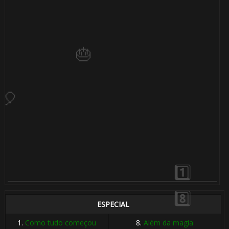
⚡
1️⃣ 8️⃣
⚡
1️⃣ 8️⃣
ESPECIAL
🎈
1.
Como tudo começou
8.
Além da magia