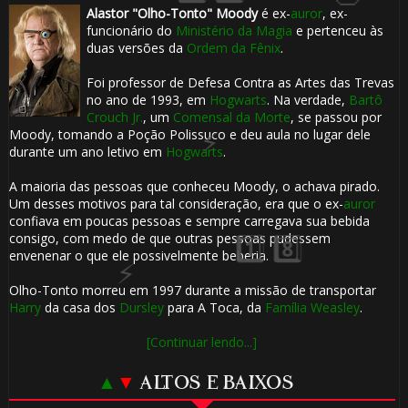
1️⃣
Alastor "Olho-Tonto" Moody
é ex-
auror
, ex-
🎈
funcionário do
Ministério da Magia
e pertenceu às
8️⃣
duas versões da
Ordem da Fênix
.
Foi professor de Defesa Contra as Artes das Trevas
🎂
no ano de 1993, em
Hogwarts
. Na verdade,
Bartô
Crouch Jr.
, um
Comensal da Morte
, se passou por
Moody, tomando a Poção Polissuco e deu aula no lugar dele
durante um ano letivo em
Hogwarts
.
A maioria das pessoas que conheceu Moody, o achava pirado.
Um desses motivos para tal consideração, era que o ex-
auror
confiava em poucas pessoas e sempre carregava sua bebida
consigo, com medo de que outras pessoas pudessem
envenenar o que ele possivelmente beberia.
Olho-Tonto morreu em 1997 durante a missão de transportar
Harry
da casa dos
Dursley
para A Toca, da
Família Weasley
.
[Continuar lendo...]
▲
▼
ALTOS E BAIXOS