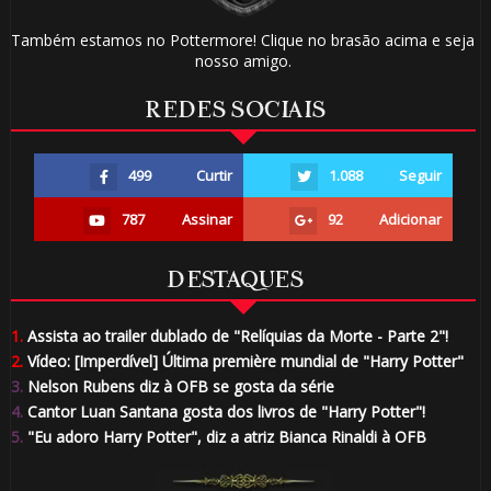
Também estamos no Pottermore! Clique no brasão acima e seja
nosso amigo.
🎈
REDES SOCIAIS
499
Curtir
1.088
Seguir
787
Assinar
92
Adicionar
⚡
🎈
DESTAQUES
1.
Assista ao trailer dublado de "Relíquias da Morte - Parte 2"!
2.
Vídeo: [Imperdível] Última première mundial de "Harry Potter"
3.
Nelson Rubens diz à OFB se gosta da série
4.
Cantor Luan Santana gosta dos livros de "Harry Potter"!
5.
"Eu adoro Harry Potter", diz a atriz Bianca Rinaldi à OFB