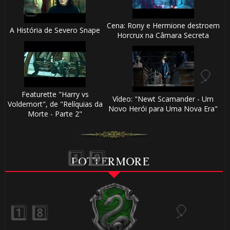
️⃣ 8️⃣
Cena: Rony e Hermione destroem
A História de Severo Snape
Horcrux na Câmara Secreta
🎈
⚡
Featurette "Harry vs
Vídeo: "Newt Scamander - Um
Voldemort", de "Relíquias da
Novo Herói para Uma Nova Era"
Morte - Parte 2"
⚡
POTTERMORE