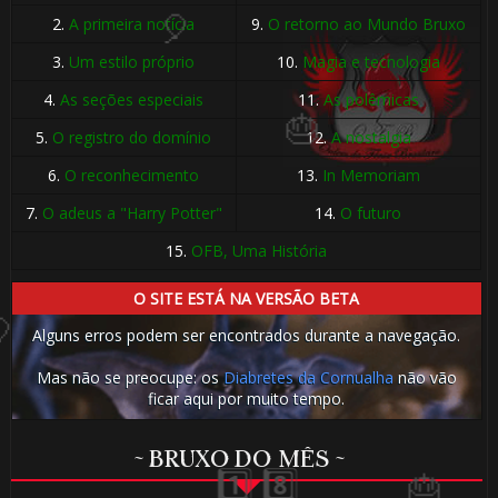
2.
A primeira notícia
9.
O retorno ao Mundo Bruxo
3.
Um estilo próprio
10.
Magia e tecnologia
4.
As seções especiais
11.
As polêmicas
5.
O registro do domínio
12.
A nostalgia
6.
O reconhecimento
13.
In Memoriam
7.
O adeus a "Harry Potter"
14.
O futuro
15.
OFB, Uma História
O SITE ESTÁ NA VERSÃO BETA
🎈
Alguns erros podem ser encontrados durante a navegação.
Mas não se preocupe: os
Diabretes da Cornualha
não vão
ficar aqui por muito tempo.
~ BRUXO DO MÊS ~