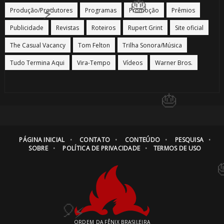
Produção/Produtores
Programas
Promoção
Prêmios
🎂
Publicidade
Revistas
Roteiros
Rupert Grint
Site oficial
The Casual Vacancy
Tom Felton
Trilha Sonora/Música
🎂
Tudo Termina Aqui
Vira-Tempo
Vídeos
Warner Bros.
🎂
PÁGINA INICIAL
CONTATO
CONTEÚDO
PESQUISA
🎂
SOBRE
POLÍTICA DE PRIVACIDADE
TERMOS DE USO
ORDEM DA FÊNIX BRASILEIRA