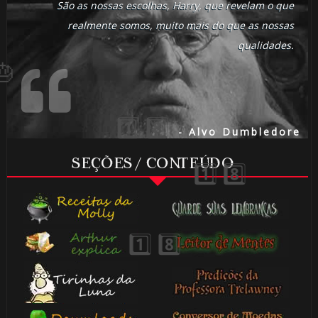
São as nossas escolhas, Harry, que revelam o que
realmente somos, muito mais do que as nossas
qualidades.
- Alvo Dumbledore
SEÇÕES / CONTEÚDO
⚡
⚡
🎂
🎈