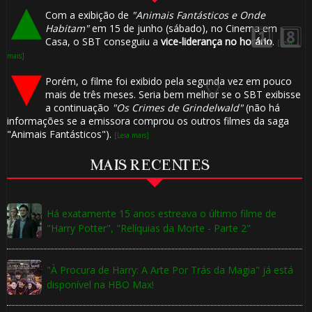
Com a exibição de
"Animais Fantásticos e Onde
Habitam"
em 15 de junho (sábado), no Cinema em
Casa, o SBT conseguiu a
vice-liderança no horário
.
[Leia
mais]
Porém, o filme foi exibido pela segunda vez em pouco
mais de três meses. Seria bem melhor se o SBT exibisse
a continuação
"Os Crimes de Grindelwald"
(não há
informações se a emissora comprou os outros filmes da saga
"Animais Fantásticos").
[Leia mais]
MAIS RECENTES
Há exatamente 15 anos estreava o último filme de
"Harry Potter", "Relíquias da Morte - Parte 2"
"À Procura de Harry: A Arte Por Trás da Magia" já está
disponível na HBO Max!