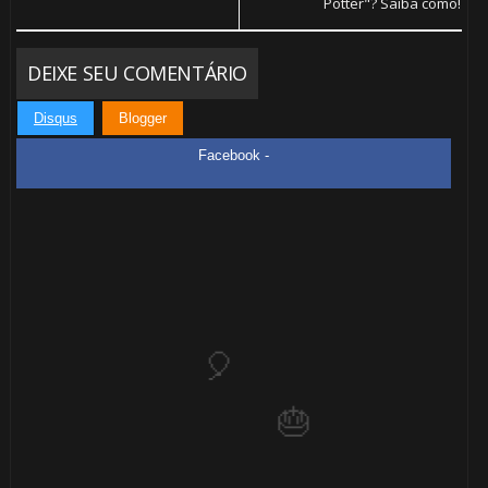
Potter"? Saiba como!

DEIXE SEU COMENTÁRIO
Disqus
Blogger
Facebook -
1️⃣
8️⃣
🎈
🎂