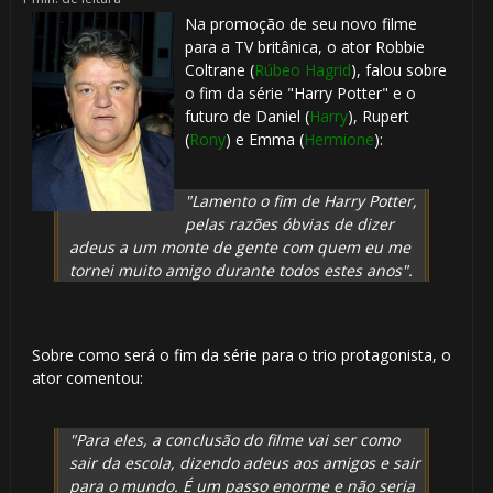
Na promoção de seu novo filme
para a TV britânica, o ator Robbie
Coltrane (
Rúbeo Hagrid
), falou sobre
o fim da série "Harry Potter" e o
futuro de Daniel (
Harry
), Rupert
(
Rony
) e Emma (
Hermione
):
"Lamento o fim de Harry Potter,
pelas razões óbvias de dizer
adeus a um monte de gente com quem eu me
tornei muito amigo durante todos estes anos".
Sobre como será o fim da série para o trio protagonista, o
ator comentou:
"Para eles, a conclusão do filme vai ser como
sair da escola, dizendo adeus aos amigos e sair
para o mundo. É um passo enorme e não seria