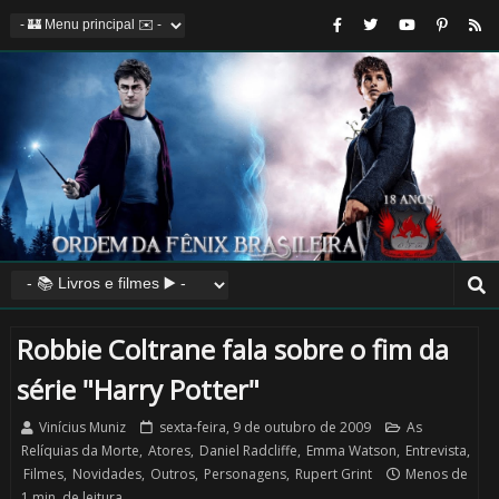
Robbie Coltrane fala sobre o fim da
série "Harry Potter"
Vinícius Muniz
sexta-feira, 9 de outubro de 2009
As
Relíquias da Morte
,
Atores
,
Daniel Radcliffe
,
Emma Watson
,
Entrevista
,
Filmes
,
Novidades
,
Outros
,
Personagens
,
Rupert Grint
Menos de
1 min. de leitura