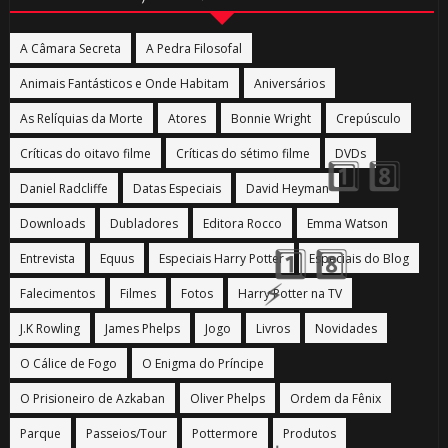
A Câmara Secreta
A Pedra Filosofal
Animais Fantásticos e Onde Habitam
Aniversários
As Relíquias da Morte
Atores
Bonnie Wright
Crepúsculo
Críticas do oitavo filme
Críticas do sétimo filme
DVDs
Daniel Radcliffe
Datas Especiais
David Heyman
1️⃣ 8️⃣
Downloads
Dubladores
Editora Rocco
Emma Watson
Entrevista
Equus
Especiais Harry Potter
Especiais do Blog
Falecimentos
Filmes
Fotos
Harry Potter na TV
J.K Rowling
James Phelps
Jogo
Livros
Novidades
O Cálice de Fogo
O Enigma do Príncipe
O Prisioneiro de Azkaban
Oliver Phelps
Ordem da Fênix
⚡
Parque
Passeios/Tour
Pottermore
Produtos