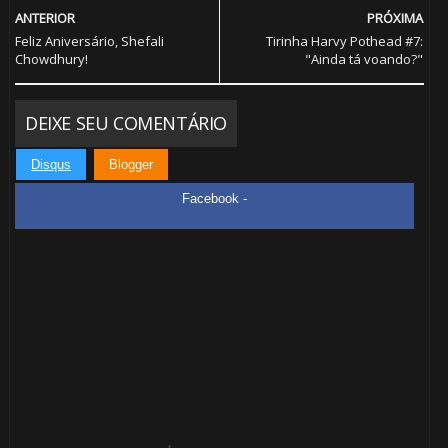
ANTERIOR
PRÓXIMA
Feliz Aniversário, Shefali
Tirinha Harvy Pothead #7:
Chowdhury!
"Ainda tá voando?"
DEIXE SEU COMENTÁRIO
Disqus
Blogger
Facebook -
1️⃣
8️⃣