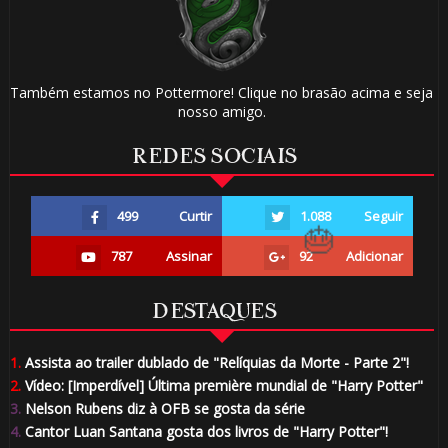
⚡
Também estamos no Pottermore! Clique no brasão acima e seja
nosso amigo.
🎈
REDES SOCIAIS
499
Curtir
1.088
Seguir
🎈
🎈
787
Assinar
92
Adicionar
🎂
DESTAQUES
1️⃣ 8️⃣
1.
Assista ao trailer dublado de "Relíquias da Morte - Parte 2"!
2.
Vídeo: [Imperdível] Última première mundial de "Harry Potter"
3.
Nelson Rubens diz à OFB se gosta da série
4.
Cantor Luan Santana gosta dos livros de "Harry Potter"!