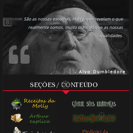
São as nossas escolhas, Harry, que revelam o que
realmente somos, muito mais do que as nossas
1️⃣ 8️⃣
qualidades.
- Alvo Dumbledore
SEÇÕES / CONTEÚDO