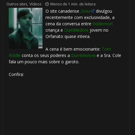
Outros sites
,
Vídeos
Menos de 1 min. de leitura
O site canadense
Dose
divulgou
recentemente com exclusividade, a
cena da conversa entre
Voldemort
criança e
Dumbledore
jovem no
Orfanato quase inteira.
A cena é bem emocionante:
Tom
Riddle
conta os seus poderes a
Dumbledore
e a Sra. Cole
fala um pouco mais sobre o garoto.
Confira: