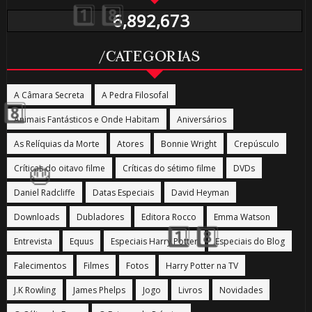
6,892,673
🎈
/CATEGORIAS
🎈
A Câmara Secreta
A Pedra Filosofal
Animais Fantásticos e Onde Habitam
Aniversários
As Relíquias da Morte
Atores
Bonnie Wright
Crepúsculo
Críticas do oitavo filme
Críticas do sétimo filme
DVDs
Daniel Radcliffe
Datas Especiais
David Heyman
⚡
⚡
Downloads
Dubladores
Editora Rocco
Emma Watson
1️⃣
Entrevista
Equus
Especiais Harry Potter
Especiais do Blog
Falecimentos
Filmes
Fotos
Harry Potter na TV
8️⃣
🎈
J.K Rowling
James Phelps
Jogo
Livros
Novidades