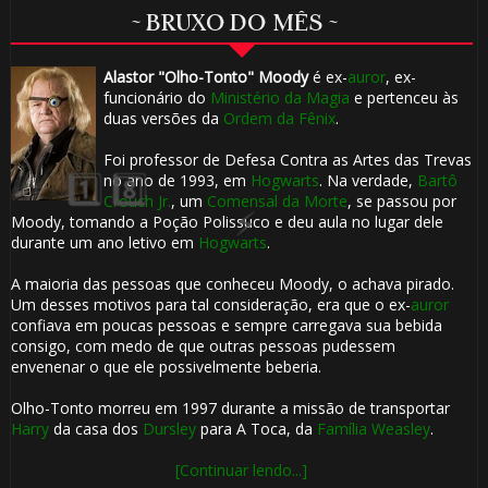
~ BRUXO DO MÊS ~
🎂
Alastor "Olho-Tonto" Moody
é ex-
auror
, ex-
funcionário do
Ministério da Magia
e pertenceu às
duas versões da
Ordem da Fênix
.
⚡
Foi professor de Defesa Contra as Artes das Trevas
no ano de 1993, em
Hogwarts
. Na verdade,
Bartô
Crouch Jr.
, um
Comensal da Morte
, se passou por
Moody, tomando a Poção Polissuco e deu aula no lugar dele
durante um ano letivo em
Hogwarts
.
1️⃣ 8️⃣
A maioria das pessoas que conheceu Moody, o achava pirado.
Um desses motivos para tal consideração, era que o ex-
auror
confiava em poucas pessoas e sempre carregava sua bebida
consigo, com medo de que outras pessoas pudessem
envenenar o que ele possivelmente beberia.
Olho-Tonto morreu em 1997 durante a missão de transportar
Harry
da casa dos
Dursley
para A Toca, da
Família Weasley
.
[Continuar lendo...]