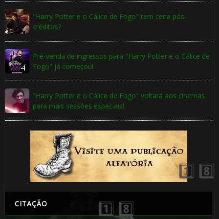
"Harry Potter e o Cálice de Fogo" tem cena pós-
créditos?
🎈
Pré-venda de ingressos para "Harry Potter e o Cálice de
Fogo" já começou!
⚡
🎂
"Harry Potter e o Cálice de Fogo" voltará aos cinemas
para mais sessões especiais!
⚡
1️⃣ 8️⃣
CITAÇÃO