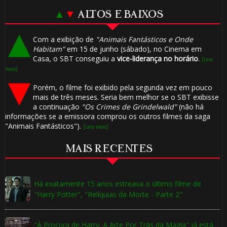
▲
▼
ALTOS E BAIXOS
Com a exibição de
"Animais Fantásticos e Onde
Habitam"
em 15 de junho (sábado), no Cinema em
Casa, o SBT conseguiu a
vice-liderança no horário
.
[Leia
mais]
Porém, o filme foi exibido pela segunda vez em pouco
mais de três meses. Seria bem melhor se o SBT exibisse
a continuação
"Os Crimes de Grindelwald"
(não há
1️⃣ 8️⃣
⚡
informações se a emissora comprou os outros filmes da saga
"Animais Fantásticos").
[Leia mais]
1️⃣ 8️⃣
MAIS RECENTES
Há exatamente 15 anos estreava o último filme de
"Harry Potter", "Relíquias da Morte - Parte 2"
8️⃣
"À Procura de Harry: A Arte Por Trás da Magia" já está