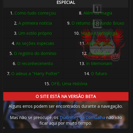
ESPECIAL
1.
Como tudo começou
8.
Além da magia
2.
A primeira notícia
9.
O retorno ao Mundo Bruxo
3.
Um estilo próprio
10.
Magia e tecnologia
4.
As seções especiais
11.
As polêmicas
5.
O registro do domínio
12.
A nostalgia
6.
O reconhecimento
13.
In Memoriam
7.
O adeus a "Harry Potter"
14.
O futuro
15.
OFB, Uma História
O SITE ESTÁ NA VERSÃO BETA
Alguns erros podem ser encontrados durante a navegação.
Mas não se preocupe: os
Diabretes da Cornualha
não vão
ficar aqui por muito tempo.
🎈