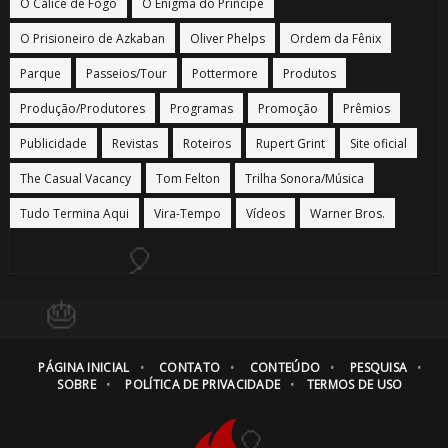
O Cálice de Fogo
O Enigma do Príncipe
🎈
O Prisioneiro de Azkaban
Oliver Phelps
Ordem da Fênix
Parque
Passeios/Tour
Pottermore
Produtos
⚡
Produção/Produtores
Programas
Promoção
Prêmios
Publicidade
Revistas
Roteiros
Rupert Grint
Site oficial
⚡
The Casual Vacancy
Tom Felton
Trilha Sonora/Música
Tudo Termina Aqui
Vira-Tempo
Vídeos
Warner Bros.
⚡
PÁGINA INICIAL
CONTATO
CONTEÚDO
PESQUISA
SOBRE
POLÍTICA DE PRIVACIDADE
TERMOS DE USO