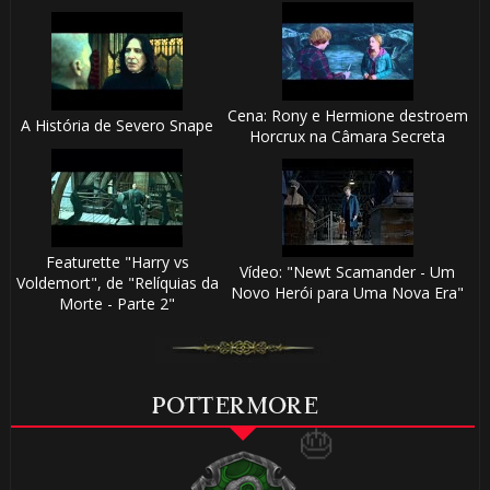
Cena: Rony e Hermione destroem
A História de Severo Snape
Horcrux na Câmara Secreta
🎂
1️⃣ 8️⃣
Featurette "Harry vs
Vídeo: "Newt Scamander - Um
Voldemort", de "Relíquias da
🎈
Novo Herói para Uma Nova Era"
Morte - Parte 2"
POTTERMORE