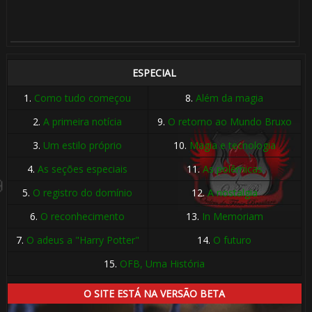
1️⃣ 8️⃣
1️⃣ 8️⃣
ESPECIAL
1.
Como tudo começou
8.
Além da magia
2.
A primeira notícia
9.
O retorno ao Mundo Bruxo
3.
Um estilo próprio
10.
Magia e tecnologia
4.
As seções especiais
11.
As polêmicas
5.
O registro do domínio
12.
A nostalgia
6.
O reconhecimento
13.
In Memoriam
7.
O adeus a "Harry Potter"
14.
O futuro
15.
OFB, Uma História
O SITE ESTÁ NA VERSÃO BETA