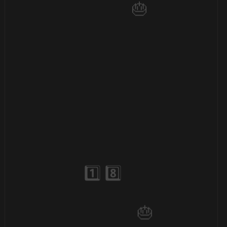
🎈
⚡
🎈