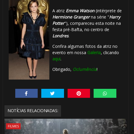
A atriz
Emma Watson
(intérprete de
Hermione Granger
na série "
Harry
Potter
"), compareceu esta noite na
festa pré-Bafta, no centro de
Londres
.
Confira
algumas fotos
da atriz no
evento em nossa
Galeria
, clicando
aqui
.
Obrigado,
Oclumência
!
NOTÍCIAS RELACIONADAS:
FILMES