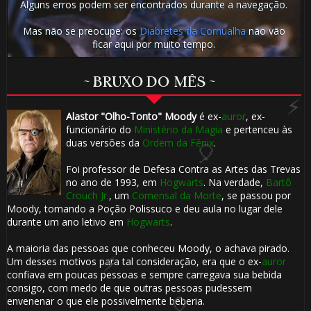
Alguns erros podem ser encontrados durante a navegação.
Mas não se preocupe: os
Diabretes da Cornualha
não vão
ficar aqui por muito tempo.
⚡
~ BRUXO DO MÊS ~
Alastor "Olho-Tonto" Moody
é ex-
auror
, ex-
funcionário do
Ministério da Magia
e pertenceu às
duas versões da
Ordem da Fênix
.
Foi professor de Defesa Contra as Artes das Trevas
no ano de 1993, em
Hogwarts
. Na verdade,
Bartô
Crouch Jr.
, um
Comensal da Morte
, se passou por
Moody, tomando a Poção Polissuco e deu aula no lugar dele
durante um ano letivo em
Hogwarts
.
A maioria das pessoas que conheceu Moody, o achava pirado.
Um desses motivos para tal consideração, era que o ex-
auror
confiava em poucas pessoas e sempre carregava sua bebida
🎈
consigo, com medo de que outras pessoas pudessem
envenenar o que ele possivelmente beberia.