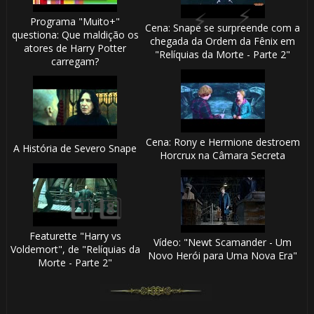
Programa "Muito+"
Cena: Snape se surpreende com a
questiona: Que maldição os
chegada da Ordem da Fênix em
atores de Harry Potter
🎈
"Relíquias da Morte - Parte 2"
carregam?
⚡
Cena: Rony e Hermione destroem
A História de Severo Snape
Horcrux na Câmara Secreta
1️⃣ 8️⃣
Featurette "Harry vs
Vídeo: "Newt Scamander - Um
Voldemort", de "Relíquias da
Novo Herói para Uma Nova Era"
Morte - Parte 2"
1️⃣ 8️⃣