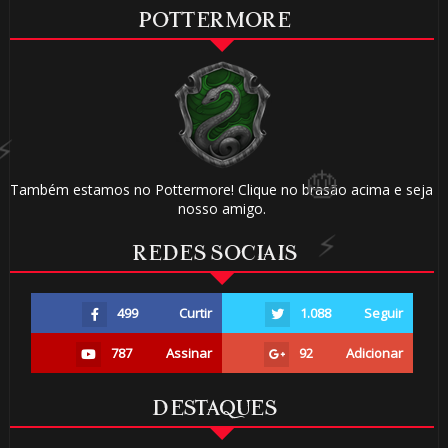
POTTERMORE
1️⃣ 8️⃣
Também estamos no Pottermore! Clique no brasão acima e seja
nosso amigo.
REDES SOCIAIS
⚡
499
Curtir
1.088
Seguir
787
Assinar
92
Adicionar

DESTAQUES