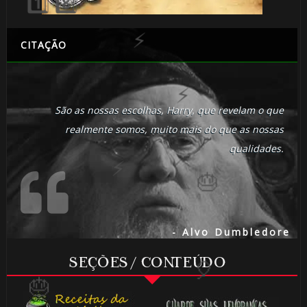
CITAÇÃO
🎂
🎈
São as nossas escolhas, Harry, que revelam o que
realmente somos, muito mais do que as nossas
qualidades.
- Alvo Dumbledore
⚡
⚡
SEÇÕES / CONTEÚDO