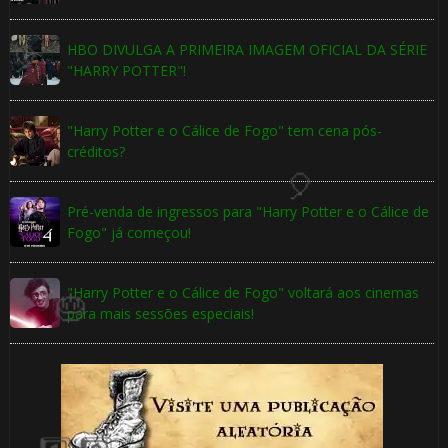
🎈
HBO DIVULGA A PRIMEIRA IMAGEM OFICIAL DA SÉRIE
"HARRY POTTER"!
"Harry Potter e o Cálice de Fogo" tem cena pós-
créditos?
1️⃣ 8️⃣
Pré-venda de ingressos para "Harry Potter e o Cálice de
Fogo" já começou!
"Harry Potter e o Cálice de Fogo" voltará aos cinemas
para mais sessões especiais!
⚡
🎂
⚡