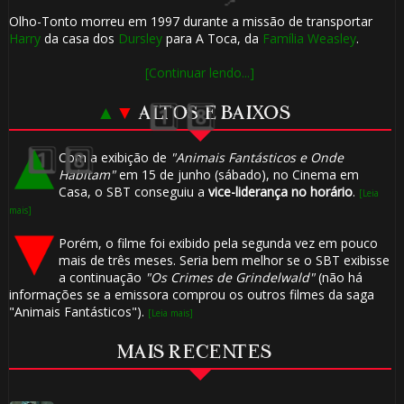
Olho-Tonto morreu em 1997 durante a missão de transportar
Harry
da casa dos
Dursley
para A Toca, da
Família Weasley
.
[Continuar lendo...]
🎈
▲
▼
ALTOS E BAIXOS
Com a exibição de
"Animais Fantásticos e Onde
Habitam"
em 15 de junho (sábado), no Cinema em
🎂
Casa, o SBT conseguiu a
vice-liderança no horário
.
[Leia
mais]
Porém, o filme foi exibido pela segunda vez em pouco
mais de três meses. Seria bem melhor se o SBT exibisse
a continuação
"Os Crimes de Grindelwald"
(não há
informações se a emissora comprou os outros filmes da saga
"Animais Fantásticos").
[Leia mais]
1️⃣ 8️⃣
MAIS RECENTES
⚡