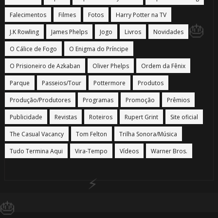
Falecimentos
Filmes
Fotos
Harry Potter na TV
1️⃣ 8️⃣
J.K Rowling
James Phelps
Jogo
Livros
Novidades
O Cálice de Fogo
O Enigma do Príncipe
O Prisioneiro de Azkaban
Oliver Phelps
Ordem da Fênix
Parque
Passeios/Tour
Pottermore
Produtos
Produção/Produtores
Programas
Promoção
Prêmios
Publicidade
Revistas
Roteiros
Rupert Grint
Site oficial
The Casual Vacancy
Tom Felton
Trilha Sonora/Música
Tudo Termina Aqui
Vira-Tempo
Vídeos
Warner Bros.
🎈