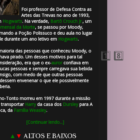
🎂
Foi professor de Defesa Contra as
1️⃣ 8️⃣
Artes das Trevas no ano de 1993,
m
Hogwarts
. Na verdade,
Bartô Crouch Jr.
, um
mensal da Morte
, se passou por Moody,
mando a Poção Polissuco e deu aula no lugar
le durante um ano letivo em
Hogwarts
.
maioria das pessoas que conheceu Moody, o
hava pirado. Um desses motivos para tal
nsideração, era que o ex-
auror
confiava em
ucas pessoas e sempre carregava sua bebida
nsigo, com medo de que outras pessoas
dessem envenenar o que ele possivelmente
beria.
ho-Tonto morreu em 1997 durante a missão
 transportar
Harry
da casa dos
Dursley
para A
ca, da
Família Weasley
.
[Continuar lendo...]
▲
▼
ALTOS E BAIXOS