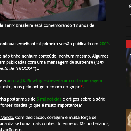
6
a Fênix Brasileira está comemorando 18 anos de
continua semelhante à primeira versão publicada em
2009
.
ue não tinha nenhum conteúdo, nenhum mesmo. Algumas
⚡
 eram publicadas com uma mensagem de suspense (
"Em
jeito de 'TROUXA'"
)...
ue a
autora J.K. Rowling escreveria um curta-metragem
 por mim, mas pelo antigo membro do grupo
*
.
1️⃣ 8️⃣
nha postar mais de
5 mil notícias
e artigos sobre a série
fontes citadas (o que é muito importante)?
o vendo.
Com dedicação, coragem e muita força de
cada dia se torna mais conhecido entre os fãs potterianos,
vulgação etc.