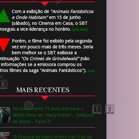
Com a exibição de
"Animais Fantásticos
e Onde Habitam"
em 15 de junho
(sábado), no Cinema em Casa, o SBT
nseguiu a
vice-liderança no horário
.
[Leia mais]
Porém, o filme foi exibido pela segunda
vez em pouco mais de três meses. Seria
bem melhor se o SBT exibisse a
ntinuação
"Os Crimes de Grindelwald"
(não
 informações se a emissora comprou os
tros filmes da saga "Animais Fantásticos").
[Leia
s]
MAIS RECENTES
Há exatamente 15 anos estreava o
último filme de "Harry Potter", "Relíquias
🎂
da Morte - Parte 2"
"À Procura de Harry: A Arte Por Trás da