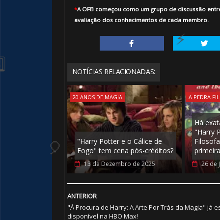
*
A
OFB
começou como um grupo de discussão entre a
avaliação dos conhecimentos de cada membro.
NOTÍCIAS RELACIONADAS:
20 ANOS DE MAGIA
A PEDRA FI
Há exat
"Harry 
"Harry Potter e o Cálice de
Filosofa
Fogo" tem cena pós-créditos?
primeir
13 de Dezembro de 2025
26 de 
ANTERIOR
"À Procura de Harry: A Arte Por Trás da Magia" já e
disponível na HBO Max!