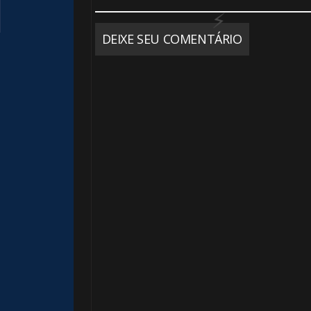
DEIXE SEU COMENTÁRIO
⚡
1️⃣ 8️⃣
1️⃣ 8️⃣
⚡