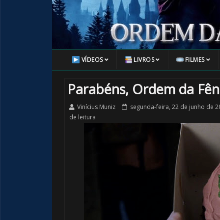
VÍDEOS
LIVROS
FILMES
Parabéns, Ordem da Fênix
Vinícius Muniz
segunda-feira, 22 de junho de 2
de leitura
🎈
1️⃣ 8️⃣