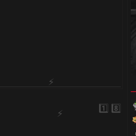
🎂
🎂
⚡