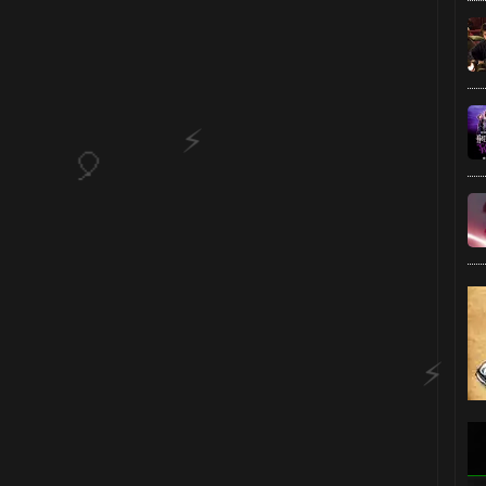
1️⃣ 8️⃣
⚡
⚡