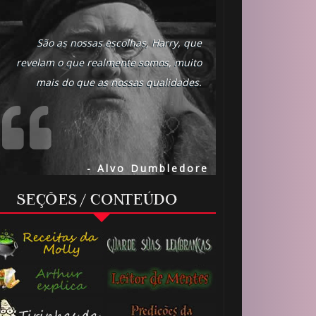
São as nossas escolhas, Harry, que
revelam o que realmente somos, muito
mais do que as nossas qualidades.
- Alvo Dumbledore
SEÇÕES / CONTEÚDO