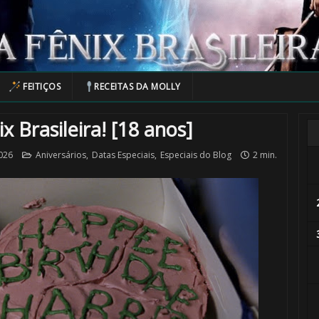
FEITIÇOS
RECEITAS DA MOLLY
 Brasileira! [18 anos]
026
Aniversários
,
Datas Especiais
,
Especiais do Blog
2 min.
🎈
⚡