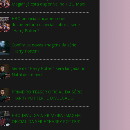
Magia" já está disponível na HBO Max!
⚡
HBO anuncia lançamento de
documentário especial sobre a série
"Harry Potter"!
Confira as novas imagens da série
"Harry Potter"!
Série de "Harry Potter" será lançada no
⚡
Natal deste ano!
PRIMEIRO TEASER OFICIAL DA SÉRIE
🎈
"HARRY POTTER" É DIVULGADO!
HBO DIVULGA A PRIMEIRA IMAGEM
OFICIAL DA SÉRIE "HARRY POTTER"!