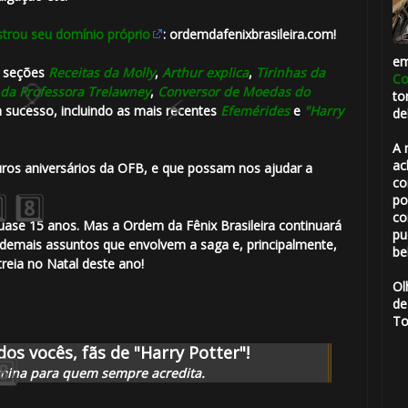
strou seu domínio próprio
: ordemdafenixbrasileira
.com
!
e
1️⃣ 8️⃣
s seções
Receitas da Molly
,
Arthur explica
,
Tirinhas da
Co
1️⃣ 8️⃣
 da Professora Trelawney
,
Conversor de Moedas do
⚡
to
 sucesso, incluindo as mais recentes
Efemérides
e
"Harry
de
A 
ac
ros aniversários da
OFB
, e que possam nos ajudar a
co
po
co
uase 15 anos. Mas a
Ordem da Fênix Brasileira
continuará
pu
 demais assuntos que envolvem a saga e, principalmente,
be
reia no Natal deste ano!
Ol
de
To
os vocês, fãs de "Harry Potter"!
mina para quem sempre acredita.