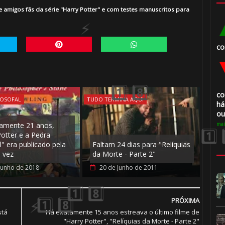
🎈
migos fãs da série "Harry Potter" e com testes manuscritos para
co
co
LOSOFAL
TUDO TERMINA AQUI
há
ou
amente 21 anos,
mai
⚡
Potter e a Pedra
l" era publicado pela
Faltam 24 dias para "Relíquias
🎈
a vez
da Morte - Parte 2"
Junho de 2018
20 de Junho de 2011
PRÓXIMA
stá
Há exatamente 15 anos estreava o último filme de
"Harry Potter", "Relíquias da Morte - Parte 2"