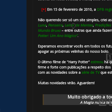
🎈
[+]
Em 15 de fevereiro de 2010, a
OFB
regi
Não querendo ser só um site simples, criei a
Luna
,
Penseira
,
Leitor de Mentes
,
Predições
Mundo Bruxo
– entre outras que ainda fazem
Potter: Um Ano Mágico"
.
⚡
Esperamos encontrar vocês em todos os futu
apagar as próximas velinhas do nosso bolo.
O último filme de "Harry Potter"
estreou
há q
firme e forte com publicações a respeito dos
com as novidades sobre a
série de TV
que est
Muitas novidades virão. Aguardem!
Muito obrigado a tod
A Magia nunca ter