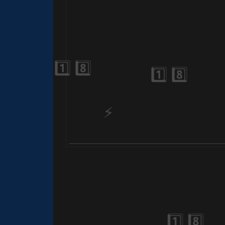
1️⃣ 8️⃣
🎈
⚡
🎂