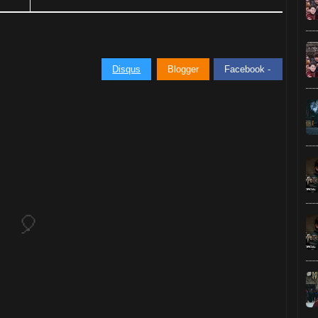
Disqus
Blogger
Facebook -
⚡