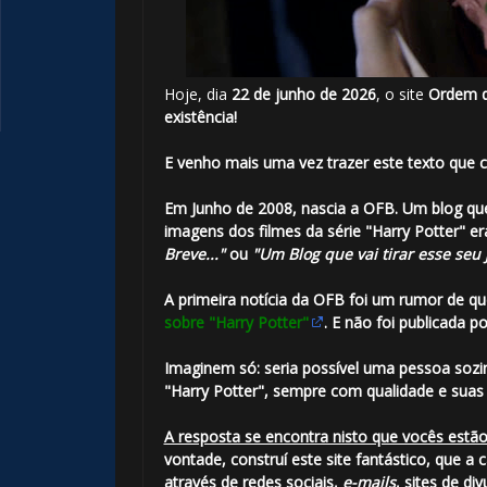
⚡
Hoje, dia
22 de junho de 2026
, o site
Ordem d
1️⃣ 8️⃣
existência!
E venho mais uma vez trazer este texto que 
Em Junho de 2008, nascia a
OFB
. Um blog q
imagens dos filmes da série "Harry Potter"
⚡
Breve..."
ou
"Um Blog que vai tirar esse seu 
A primeira notícia da
OFB
foi um rumor de q
sobre "Harry Potter"
. E não foi publicada
Imaginem só: seria possível uma pessoa sozi
"Harry Potter", sempre com qualidade e suas 
A resposta se encontra nisto que vocês estã
vontade, construí este site fantástico, que a 
através de redes sociais,
e-mails
, sites de di