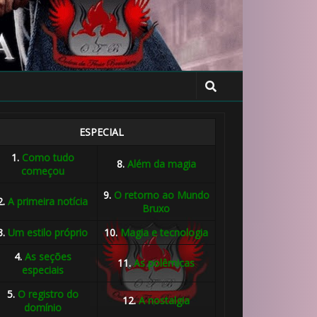
ESPECIAL
1.
Como tudo
8.
Além da magia
começou
9.
O retorno ao Mundo
2.
A primeira notícia
Bruxo
1️⃣ 8️
3.
Um estilo próprio
10.
Magia e tecnologia
4.
As seções
11.
As polêmicas
especiais
5.
O registro do
12.
A nostalgia
domínio