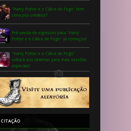
"Harry Potter e o Cálice de Fogo" tem
cena pós-créditos?
Pré-venda de ingressos para "Harry
Potter e o Cálice de Fogo" já começou!
"Harry Potter e o Cálice de Fogo"
🎂
voltará aos cinemas para mais sessões
🎂
especiais!
CITAÇÃO