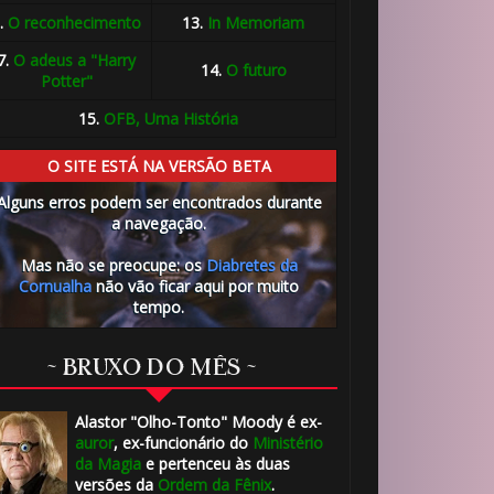
.
O reconhecimento
13.
In Memoriam
7.
O adeus a "Harry
14.
O futuro
Potter"
15.
OFB, Uma História
🎈
O SITE ESTÁ NA VERSÃO BETA
Alguns erros podem ser encontrados durante
a navegação.
Mas não se preocupe: os
Diabretes da
Cornualha
não vão ficar aqui por muito
tempo.
~ BRUXO DO MÊS ~
Alastor "Olho-Tonto" Moody
é ex-
auror
, ex-funcionário do
Ministério
1️⃣ 8️⃣
da Magia
e pertenceu às duas
versões da
Ordem da Fênix
.