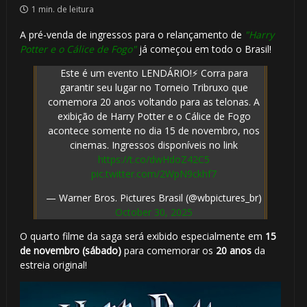
1 min. de leitura
A pré-venda de ingressos para o relançamento de
"Harry
Potter e o Cálice de Fogo"
já começou em todo o Brasil!
Este é um evento LENDÁRIO!⚡ Corra para
garantir seu lugar no Torneio Tribruxo que
comemora 20 anos voltando para as telonas. A
exibição de Harry Potter e o Cálice de Fogo
acontece somente no dia 15 de novembro, nos
cinemas. Ingressos disponíveis no link
https://t.co/dwHdoZ42C5
pic.twitter.com/2WpN9ckhf7
— Warner Bros. Pictures Brasil (@wbpictures_br)
October 30, 2025
🎈
O quarto filme da saga será exibido especialmente em
15
de novembro (sábado)
para comemorar os
20 anos
da
🎈
estreia original!