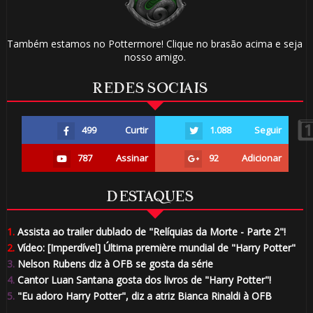
Também estamos no Pottermore! Clique no brasão acima e seja
nosso amigo.
REDES SOCIAIS
499
Curtir
1.088
Seguir
787
Assinar
92
Adicionar
🎈
DESTAQUES
1️⃣ 8️⃣
1.
Assista ao trailer dublado de "Relíquias da Morte - Parte 2"!
2.
Vídeo: [Imperdível] Última première mundial de "Harry Potter"
3.
Nelson Rubens diz à OFB se gosta da série
4.
Cantor Luan Santana gosta dos livros de "Harry Potter"!
1️⃣ 8️⃣
5.
"Eu adoro Harry Potter", diz a atriz Bianca Rinaldi à OFB