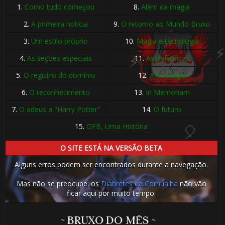
1.
Como tudo começou
8.
Além da magia
🎂
2.
A primeira notícia
9.
O retorno ao Mundo Bruxo
3.
Um estilo próprio
10.
Magia e tecnologia
4.
As seções especiais
11.
As polêmicas
🎂
5.
O registro do domínio
12.
A nostalgia
6.
O reconhecimento
13.
In Memoriam
7.
O adeus a "Harry Potter"
14.
O futuro
15.
OFB, Uma História
O SITE ESTÁ NA VERSÃO BETA
Alguns erros podem ser encontrados durante a navegação.
Mas não se preocupe: os
Diabretes da Cornualha
não vão
ficar aqui por muito tempo.
⚡
~ BRUXO DO MÊS ~