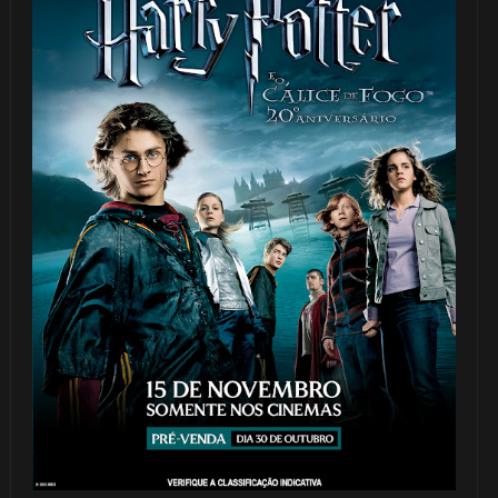
🎂
⚡
🎈
1️⃣ 8️⃣