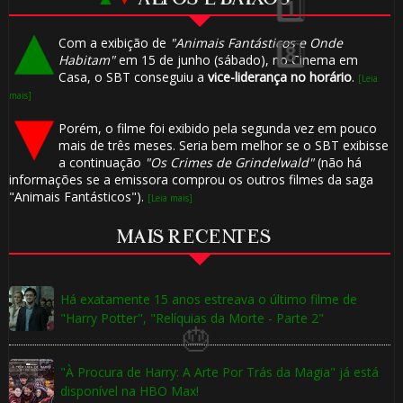
🎈
Com a exibição de
"Animais Fantásticos e Onde
Habitam"
em 15 de junho (sábado), no Cinema em
Casa, o SBT conseguiu a
vice-liderança no horário
.
[Leia
mais]
Porém, o filme foi exibido pela segunda vez em pouco
mais de três meses. Seria bem melhor se o SBT exibisse
a continuação
"Os Crimes de Grindelwald"
(não há
⚡
informações se a emissora comprou os outros filmes da saga
"Animais Fantásticos").
[Leia mais]
MAIS RECENTES
Há exatamente 15 anos estreava o último filme de
"Harry Potter", "Relíquias da Morte - Parte 2"
1️⃣ 8️⃣
"À Procura de Harry: A Arte Por Trás da Magia" já está
disponível na HBO Max!