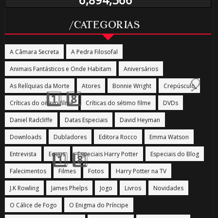
/CATEGORIAS
A Câmara Secreta
A Pedra Filosofal
Animais Fantásticos e Onde Habitam
Aniversários
As Relíquias da Morte
Atores
Bonnie Wright
Crepúsculo
Críticas do oitavo filme
Críticas do sétimo filme
DVDs
🎂
Daniel Radcliffe
Datas Especiais
David Heyman
Downloads
Dubladores
Editora Rocco
Emma Watson
Entrevista
Equus
Especiais Harry Potter
Especiais do Blog
Falecimentos
Filmes
Fotos
Harry Potter na TV
J.K Rowling
James Phelps
Jogo
Livros
Novidades
1️⃣ 8️⃣
O Cálice de Fogo
O Enigma do Príncipe