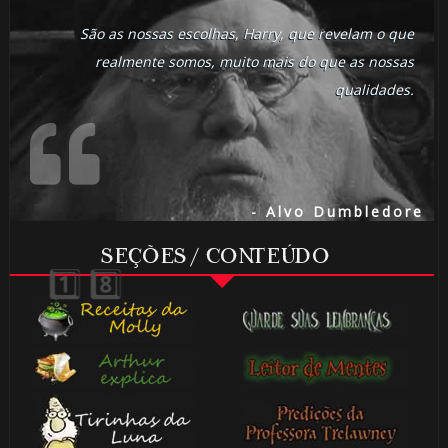
São as nossas escolhas, Harry, que revelam o que
1️⃣ 8️⃣
realmente somos, muito mais do que as nossas
qualidades.
⚡
- Alvo Dumbledore
🎈
SEÇÕES / CONTEÚDO
⚡