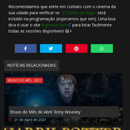
⚡
Recomendamos que entre em contato com o cinema da
sua cidade para verificar se
"O Cálice de Fogo"
será
incluído na programação (esperamos que sim). Uma boa
dica é usar o site
Ingresso.com
para listar facilmente
todas as sessões disponíveis! 😃⚡
🎈
🎈
NOTÍCIAS RELACIONADAS:
BRUXO DO MÊS - 2021
1️⃣
Bruxo do Mês de Abril: Rony Weasley
8️⃣
🎈
01 de Abril de 2021