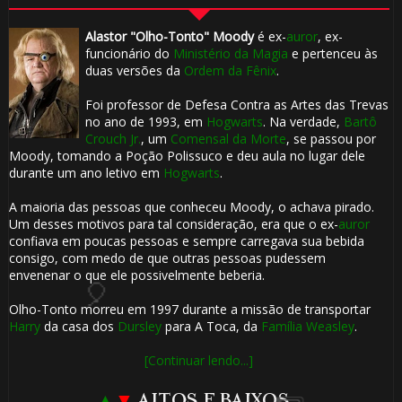
Alastor "Olho-Tonto" Moody
é ex-
auror
, ex-
funcionário do
Ministério da Magia
e pertenceu às
duas versões da
Ordem da Fênix
.
⚡
🎂
Foi professor de Defesa Contra as Artes das Trevas
no ano de 1993, em
Hogwarts
. Na verdade,
Bartô
Crouch Jr.
, um
Comensal da Morte
, se passou por
Moody, tomando a Poção Polissuco e deu aula no lugar dele
durante um ano letivo em
Hogwarts
.
A maioria das pessoas que conheceu Moody, o achava pirado.
Um desses motivos para tal consideração, era que o ex-
auror
confiava em poucas pessoas e sempre carregava sua bebida
consigo, com medo de que outras pessoas pudessem
🎂
envenenar o que ele possivelmente beberia.
Olho-Tonto morreu em 1997 durante a missão de transportar
Harry
da casa dos
Dursley
para A Toca, da
Família Weasley
.
[Continuar lendo...]
▲
▼
ALTOS E BAIXOS