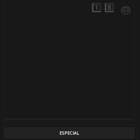
1️⃣
8️⃣
ESPECIAL