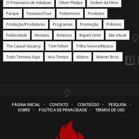
1️⃣ 8️⃣
O Prisioneiro de Azkaban
Oliver Phelps
Ordem da Fênix
Parque
Passeios/Tour
Pottermore
Produtos
Produção/Produtores
Programas
Promoção
Prêmios
🎂
Publicidade
Revistas
Roteiros
Rupert Grint
Site oficial
The Casual Vacancy
Tom Felton
Trilha Sonora/Música
Tudo Termina Aqui
Vira-Tempo
Vídeos
Warner Bros.
1️⃣ 8️⃣
PÁGINA INICIAL
CONTATO
CONTEÚDO
PESQUISA
SOBRE
POLÍTICA DE PRIVACIDADE
TERMOS DE USO