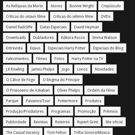
As Relíquias da Morte
Atores
Bonnie Wright
Crepúsculo
Críticas do oitavo filme
Críticas do sétimo filme
DVDs
Daniel Radcliffe
Datas Especiais
David Heyman
Downloads
Dubladores
Editora Rocco
Emma Watson
Entrevista
Equus
Especiais Harry Potter
Especiais do Blog
Falecimentos
Filmes
Fotos
Harry Potter na TV
J.K Rowling
James Phelps
Jogo
Livros
Novidades
O Cálice de Fogo
O Enigma do Príncipe
O Prisioneiro de Azkaban
Oliver Phelps
Ordem da Fênix
Parque
Passeios/Tour
Pottermore
Produtos
Produção/Produtores
Programas
Promoção
Prêmios
Publicidade
Revistas
Roteiros
Rupert Grint
Site oficial
The Casual Vacancy
Tom Felton
Trilha Sonora/Música