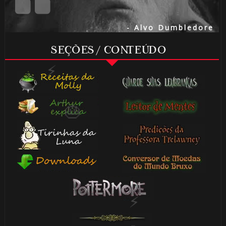
- Alvo Dumbledore

SEÇÕES / CONTEÚDO
⚡