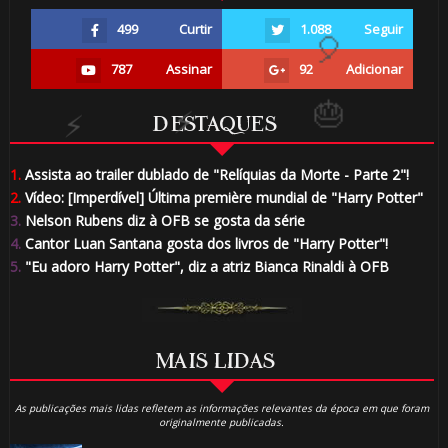
499
Curtir
1.088
Seguir
787
Assinar
92
Adicionar
DESTAQUES
1.
Assista ao trailer dublado de "Relíquias da Morte - Parte 2"!
2.
Vídeo: [Imperdível] Última première mundial de "Harry Potter"
3.
Nelson Rubens diz à OFB se gosta da série
4.
Cantor Luan Santana gosta dos livros de "Harry Potter"!
5.
"Eu adoro Harry Potter", diz a atriz Bianca Rinaldi à OFB
MAIS LIDAS
As publicações mais lidas refletem as informações relevantes da época em que foram
originalmente publicadas.