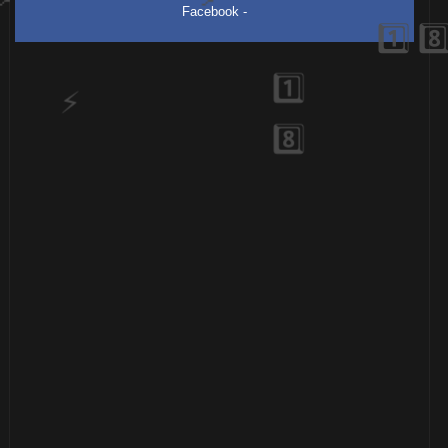
Facebook -
🎈
🎂
🎂