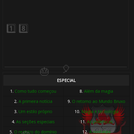
🎂
🎈
ESPECIAL
1.
Como tudo começou
8.
Além da magia
2.
A primeira notícia
9.
O retorno ao Mundo Bruxo
3.
Um estilo próprio
10.
Magia e tecnologia
4.
As seções especiais
11.
As polêmicas
5.
O registro do domínio
12.
A nostalgia