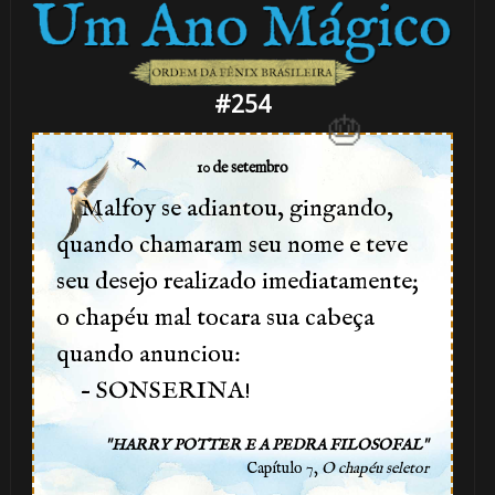
#254
10 de setembro
Malfoy se adiantou, gingando,
quando chamaram seu nome e teve
⚡
seu desejo realizado imediatamente;

🎈
o chapéu mal tocara sua cabeça
1️⃣ 8️
quando anunciou:
– SONSERINA!
1️⃣
⚡
"
"
HARRY POTTER E A PEDRA FILOSOFAL
8️⃣
Capítulo 7,
O chapéu seletor