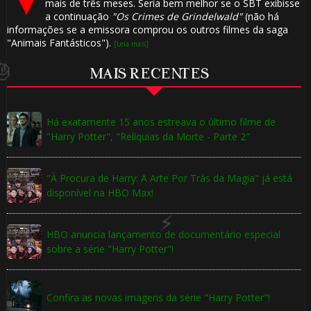
mais de três meses. Seria bem melhor se o SBT exibisse
a continuação
"Os Crimes de Grindelwald"
(não há
informações se a emissora comprou os outros filmes da saga
"Animais Fantásticos").
[Leia mais]
MAIS RECENTES
1️⃣ 8️⃣
Há exatamente 15 anos estreava o último filme de
"Harry Potter", "Relíquias da Morte - Parte 2"
"À Procura de Harry: A Arte Por Trás da Magia" já está
disponível na HBO Max!
HBO anuncia lançamento de documentário especial
sobre a série "Harry Potter"!
⚡
Confira as novas imagens da série "Harry Potter"!