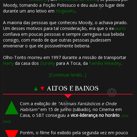
Moody, tomando a Poção Polissuco e deu aula no lugar dele
durante um ano letivo em
Hogwarts
.
A maioria das pessoas que conheceu Moody, o achava pirado.
Um desses motivos para tal consideração, era que o ex-
auror
confiava em poucas pessoas e sempre carregava sua bebida
consigo, com medo de que outras pessoas pudessem
envenenar o que ele possivelmente beberia.
🎂
Olho-Tonto morreu em 1997 durante a missão de transportar
Harry
da casa dos
Dursley
para A Toca, da
Família Weasley
.
[Continuar lendo...]
▲
▼
ALTOS E BAIXOS
Com a exibição de
"Animais Fantásticos e Onde
Habitam"
em 15 de junho (sábado), no Cinema em
Casa, o SBT conseguiu a
vice-liderança no horário
.
[Leia
mais]
Porém, o filme foi exibido pela segunda vez em pouco