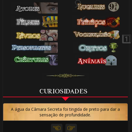
🎂
🎈
CURIOSIDADES
🎈
A água da Câmara Secreta foi tingida de preto para dar a
sensação de profundidade.
🎂
⚡
⚡