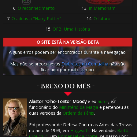
6.
O reconhecimento
13.
In Memoriam
7.
O adeus a "Harry Potter"
14.
O futuro
15.
OFB, Uma História
O SITE ESTÁ NA VERSÃO BETA
⚡
Alguns erros podem ser encontrados durante a navegação.
Mas não se preocupe: os
Diabretes da Cornualha
não vão
ficar aqui por muito tempo.
~ BRUXO DO MÊS ~
Alastor "Olho-Tonto" Moody
é ex-
auror
, ex-
funcionário do
Ministério da Magia
e pertenceu às
duas versões da
Ordem da Fênix
.
Foi professor de Defesa Contra as Artes das Trevas
no ano de 1993, em
Hogwarts
. Na verdade,
Bartô
Crouch Jr.
, um
Comensal da Morte
, se passou por