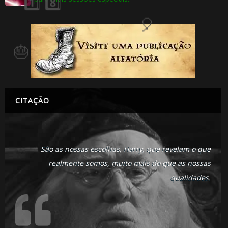
1️⃣ 8️⃣
⚡
CITAÇÃO
São as nossas escolhas, Harry, que revelam o que
realmente somos, muito mais do que as nossas
1️⃣ 8️⃣
qualidades.