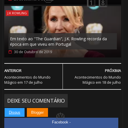
🎈
J.K ROWLING
Em texto ao "The Guardian", J.K. Rowling recorda da
época em que viveu em Portugal
30 de Outubro de 2019
🎈
ANTERIOR
PRÓXIMA
Acontecimentos do Mundo
Acontecimentos do Mundo
Mágico em 17 de julho
Mágico em 18 de julho
⚡
DEIXE SEU COMENTÁRIO
Disqus
Blogger
1️⃣ 8️⃣
Facebook -