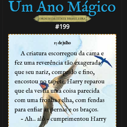
#199
17 de julho
A criatura escorregou da cama e
fez uma reverência tão exagerada
que seu nariz, comprido e fino,
encostou no tapete. Harry reparou
que ela vestia uma coisa parecida
com uma fronha velha, com fendas
para enfiar as pernas e os braços.
– Ah... alô – cumprimentou Harry