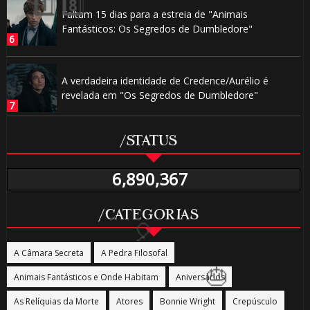
Faltam 15 dias para a estreia de "Animais
1️⃣ 8️⃣
Fantásticos: Os Segredos de Dumbledore"
⚡
A verdadeira identidade de Credence/Aurélio é
revelada em "Os Segredos de Dumbledore"
🎈
/STATUS
6,890,367
/CATEGORIAS
A Câmara Secreta
A Pedra Filosofal
Animais Fantásticos e Onde Habitam
Aniversários
As Relíquias da Morte
Atores
Bonnie Wright
Crepúsculo