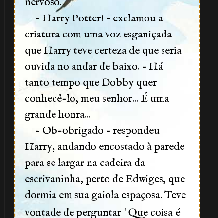
nervoso.
– Harry Potter! – exclamou a
criatura com uma voz esganiçada
🎂
1️⃣ 8️⃣
que Harry teve certeza de que seria
ouvida no andar de baixo. – Há
tanto tempo que Dobby quer
conhecê-lo, meu senhor... É uma
grande honra...
– Ob-obrigado – respondeu
Harry, andando encostado à parede
para se largar na cadeira da
escrivaninha, perto de Edwiges, que
dormia em sua gaiola espaçosa. Teve
"
vontade de perguntar
Que coisa é