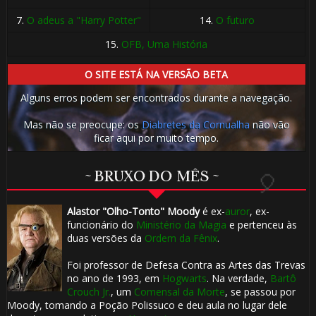
🎈
7.
O adeus a "Harry Potter"
14.
O futuro
15.
OFB, Uma História
O SITE ESTÁ NA VERSÃO BETA
Alguns erros podem ser encontrados durante a navegação.
Mas não se preocupe: os
Diabretes da Cornualha
não vão
ficar aqui por muito tempo.
~ BRUXO DO MÊS ~
Alastor "Olho-Tonto" Moody
é ex-
auror
, ex-
funcionário do
Ministério da Magia
e pertenceu às
🎂
duas versões da
Ordem da Fênix
.
Foi professor de Defesa Contra as Artes das Trevas
no ano de 1993, em
Hogwarts
. Na verdade,
Bartô
Crouch Jr.
, um
Comensal da Morte
, se passou por
Moody, tomando a Poção Polissuco e deu aula no lugar dele