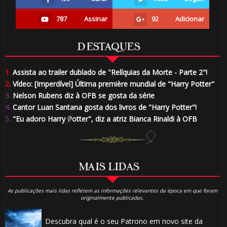
🎂
787
Assinar
92
Adicionar
DESTAQUES
1.
Assista ao trailer dublado de "Relíquias da Morte - Parte 2"!
2.
Vídeo: [Imperdível] Última première mundial de "Harry Potter"
3.
Nelson Rubens diz à OFB se gosta da série
4.
Cantor Luan Santana gosta dos livros de "Harry Potter"!
🎂
5.
"Eu adoro Harry Potter", diz a atriz Bianca Rinaldi à OFB
1
MAIS LIDAS
As publicações mais lidas refletem as informações relevantes da época em que foram
originalmente publicadas.
1️⃣ 8️⃣
Descubra qual é o seu Patrono em novo site da