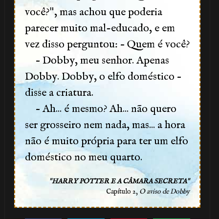
"
você?
, mas achou que poderia
🎂
parecer muito mal-educado, e em
vez disso perguntou: – Quem é você?
– Dobby, meu senhor. Apenas
1️⃣
Dobby. Dobby, o elfo doméstico –
disse a criatura.
8️⃣
– Ah... é mesmo? Ah... não quero
ser grosseiro nem nada, mas... a hora
não é muito própria para ter um elfo
doméstico no meu quarto.
"
"
HARRY POTTER E A CÂMARA SECRETA
Capítulo 2,
O aviso de Dobby