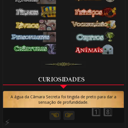
🎈
⚡
CURIOSIDADES
⚡
A água da Câmara Secreta foi tingida de preto para dar a
🎈
sensação de profundidade.