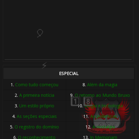
1️⃣ 8️⃣
ESPECIAL
1.
Como tudo começou
8.
Além da magia
2.
A primeira notícia
9.
O retorno ao Mundo Bruxo
3.
Um estilo próprio
10.
Magia e tecnologia
🎈
4.
As seções especiais
11.
As polêmicas
5.
O registro do domínio
12.
A nostalgia
6.
O reconhecimento
13.
In Memoriam