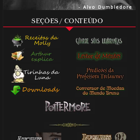
- Alvo Dumbledore
SEÇÕES / CONTEÚDO
🎈
⚡
🎈
🎈
⚡
⚡
🎂