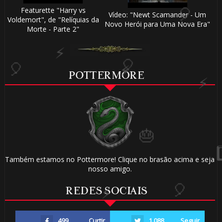
Featurette "Harry vs
Vídeo: "Newt Scamander - Um
Voldemort", de "Relíquias da
Novo Herói para Uma Nova Era"
Morte - Parte 2"
⚡
1️⃣ 8️⃣
POTTERMORE
Também estamos no Pottermore! Clique no brasão acima e seja
nosso amigo.
REDES SOCIAIS
🎈
499
Curtir
1.088
Seguir