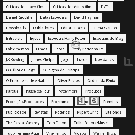
Críticas do oitavo filme
Críticas do sétimo filme
DVDs
Daniel Radcliffe
Datas Especiais
David Heyman
Downloads
Dubladores
Editora Rocco
Emma Watson
Entrevista
Equus
Especiais Harry Potter
Especiais do Blog
Falecimentos
Filmes
Fotos
Harry Potter na TV
J.K Rowling
James Phelps
Jogo
Livros
Novidades
🎈
O Cálice de Fogo
O Enigma do Príncipe
🎈
O Prisioneiro de Azkaban
Oliver Phelps
Ordem da Fênix
Parque
Passeios/Tour
Pottermore
Produtos
Produção/Produtores
Programas
Promoção
Prêmios
Publicidade
Revistas
Roteiros
Rupert Grint
Site oficial
The Casual Vacancy
Tom Felton
Trilha Sonora/Música
Tudo Termina Aqui
Vira-Tempo
Vídeos
Warner Bros.