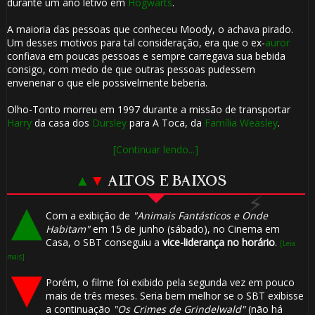
durante um ano letivo em
Hogwarts
.
A maioria das pessoas que conheceu Moody, o achava pirado.
Um desses motivos para tal consideração, era que o ex-
auror
confiava em poucas pessoas e sempre carregava sua bebida
1️⃣ 8️⃣
consigo, com medo de que outras pessoas pudessem
envenenar o que ele possivelmente beberia.
🎈
Olho-Tonto morreu em 1997 durante a missão de transportar
Harry
da casa dos
Dursley
para A Toca, da
Família Weasley
.
🎂
[Continuar lendo...]
▲
▼
ALTOS E BAIXOS
Com a exibição de
"Animais Fantásticos e Onde
Habitam"
em 15 de junho (sábado), no Cinema em
Casa, o SBT conseguiu a
vice-liderança no horário
.
[Leia
⚡
mais]
Porém, o filme foi exibido pela segunda vez em pouco
mais de três meses. Seria bem melhor se o SBT exibisse
a continuação
"Os Crimes de Grindelwald"
(não há