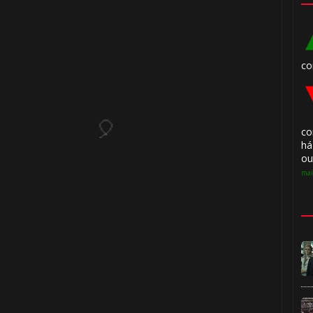
⚡
⚡
⚡
co
🎂
co
há
ou
mai