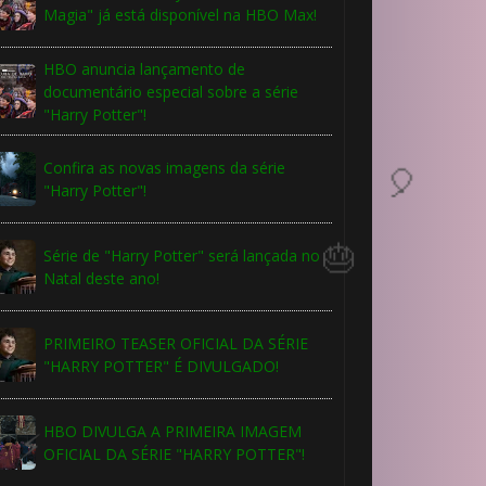
🎈
Magia" já está disponível na HBO Max!
HBO anuncia lançamento de
documentário especial sobre a série
"Harry Potter"!
Confira as novas imagens da série
"Harry Potter"!
Série de "Harry Potter" será lançada no
1️⃣ 8️⃣
Natal deste ano!
🎈
PRIMEIRO TEASER OFICIAL DA SÉRIE
"HARRY POTTER" É DIVULGADO!
HBO DIVULGA A PRIMEIRA IMAGEM
OFICIAL DA SÉRIE "HARRY POTTER"!