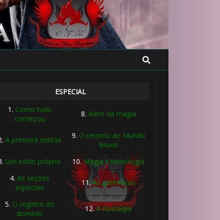
ESPECIAL
1.
Como tudo
8.
Além da magia
começou
9.
O retorno ao Mundo
2.
A primeira notícia
Bruxo
3.
Um estilo próprio
10.
Magia e tecnologia
4.
As seções
11.
As polêmicas
especiais
5.
O registro do
12.
A nostalgia
domínio