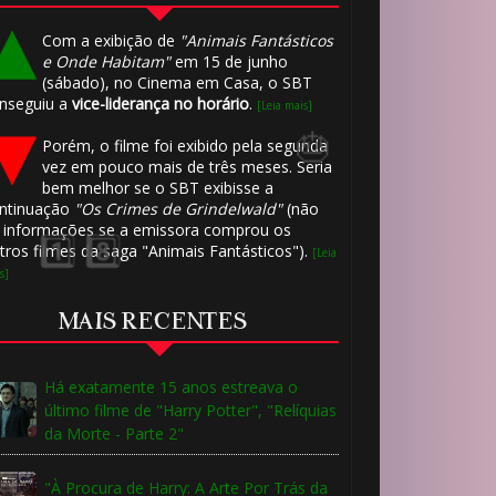
Com a exibição de
"Animais Fantásticos
e Onde Habitam"
em 15 de junho
(sábado), no Cinema em Casa, o SBT
nseguiu a
vice-liderança no horário
.
[Leia mais]
Porém, o filme foi exibido pela segunda
vez em pouco mais de três meses. Seria
bem melhor se o SBT exibisse a
ntinuação
"Os Crimes de Grindelwald"
(não
 informações se a emissora comprou os
tros filmes da saga "Animais Fantásticos").
[Leia
s]
MAIS RECENTES
Há exatamente 15 anos estreava o
último filme de "Harry Potter", "Relíquias
da Morte - Parte 2"
⚡
"À Procura de Harry: A Arte Por Trás da