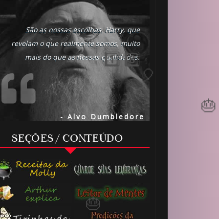
⚡
São as nossas escolhas, Harry, que
revelam o que realmente somos, muito
mais do que as nossas qualidades.
- Alvo Dumbledore
SEÇÕES / CONTEÚDO
⚡