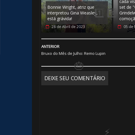
cada vis
Bonnie Wright, atriz que
set de 
interpretou Gina Weasley,
Grindel
🎈
está grávida!
comoç
🎈
28 de Abril de 2023
05 de 
🎂
ANTERIOR
Bruxo do Mês de Julho: Remo Lupin
DEIXE SEU COMENTÁRIO