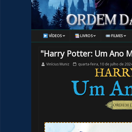
VÍDEOS
LIVROS
FILMES
1️⃣ 8️⃣
"Harry Potter: Um Ano 
Vinícius Muniz
quarta-feira, 10 de julho de 202
🎂