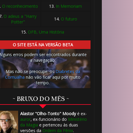
.
O reconhecimento
13.
In Memoriam
7.
O adeus a "Harry
14.
O futuro
Potter"
15.
OFB, Uma História
O SITE ESTÁ NA VERSÃO BETA
Alguns erros podem ser encontrados durante
a navegação.
Mas não se preocupe: os
Diabretes da
🎂
Cornualha
não vão ficar aqui por muito
tempo.
~ BRUXO DO MÊS ~
1️⃣ 8️⃣
Alastor "Olho-Tonto" Moody
é ex-
auror
, ex-funcionário do
Ministério
da Magia
e pertenceu às duas
versões da
Ordem da Fênix
.