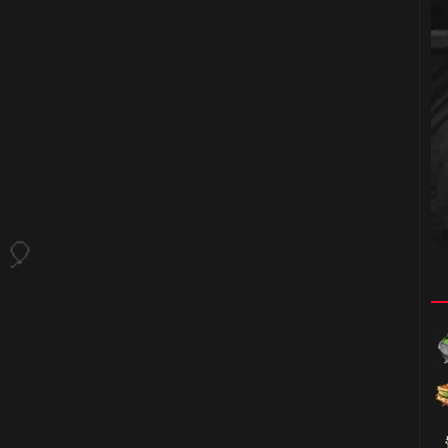
1️⃣ 8️⃣