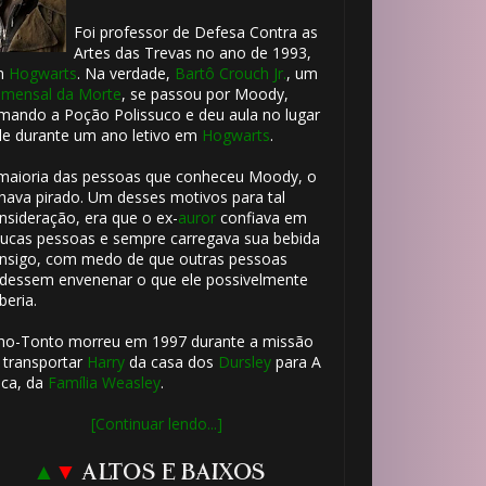
Foi professor de Defesa Contra as
Artes das Trevas no ano de 1993,
m
Hogwarts
. Na verdade,
Bartô Crouch Jr.
, um
mensal da Morte
, se passou por Moody,
mando a Poção Polissuco e deu aula no lugar
le durante um ano letivo em
Hogwarts
.
1️⃣ 8️⃣
maioria das pessoas que conheceu Moody, o
hava pirado. Um desses motivos para tal
nsideração, era que o ex-
auror
confiava em
ucas pessoas e sempre carregava sua bebida
nsigo, com medo de que outras pessoas
dessem envenenar o que ele possivelmente
beria.

ho-Tonto morreu em 1997 durante a missão
 transportar
Harry
da casa dos
Dursley
para A
1️⃣ 8️⃣
ca, da
Família Weasley
.
🎂
[Continuar lendo...]
▲
▼
ALTOS E BAIXOS