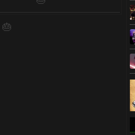
🎈
1️⃣ 8️⃣