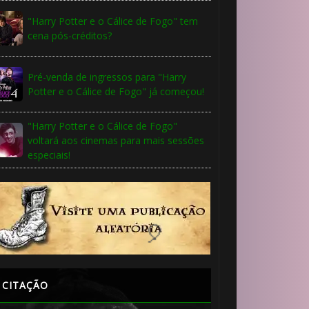
"Harry Potter e o Cálice de Fogo" tem
cena pós-créditos?
🎂
Pré-venda de ingressos para "Harry
Potter e o Cálice de Fogo" já começou!
"Harry Potter e o Cálice de Fogo"
voltará aos cinemas para mais sessões
especiais!
1️⃣ 8️⃣
CITAÇÃO