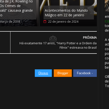
ita de J.K. Rowling no
"Os Crimes de
wald" causava grande
Acontecimentos do Mundo
ão
Mágico em 22 de janeiro
e
Co
Março de 2018
22 de Janeiro de 2024
to
de
PRÓXIMA
A 
Há exatamente 17 anos, "Harry Potter e a Ordem da
ac
Fênix" estreava no Brasil
co
1️⃣ 8️⃣
po
co
1️⃣ 8️⃣
pu
be
Disqus
Blogger
Facebook -
Ol
de
To