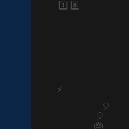
🎂
1️⃣ 8️⃣
🎂
🎈