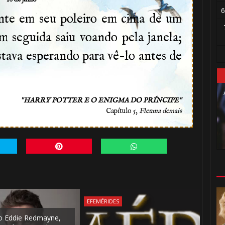
6
nte em seu poleiro em cima de um
 seguida saiu voando pela janela;
stava esperando para vê-lo antes de
"
"
HARRY POTTER E O ENIGMA DO PRÍNCIPE
Capítulo 5,
Fleuma demais
🎈
EFEMÉRIDES
o Eddie Redmayne,