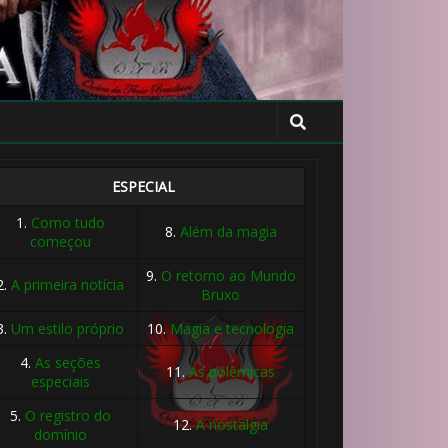
ESPECIAL
1.
Como tudo
8.
Além da magia
começou
9.
O retorno ao Mundo
2.
A primeira notícia
Bruxo
3.
Um estilo próprio
10.
Magia e tecnologia
4.
As seções
11.
As polêmicas
🎂
especiais
5.
O registro do
12.
A nostalgia
domínio
🎈