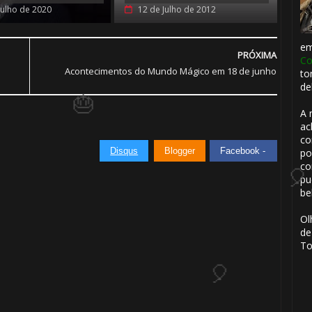
🎂
Julho de 2020
12 de Julho de 2012
e
PRÓXIMA
Co
⚡
Acontecimentos do Mundo Mágico em 18 de junho
to
de
1️⃣ 8️⃣
A 
ac
co
Disqus
Blogger
Facebook -
po
co
pu
🎈
be
Ol
de
To
🎂