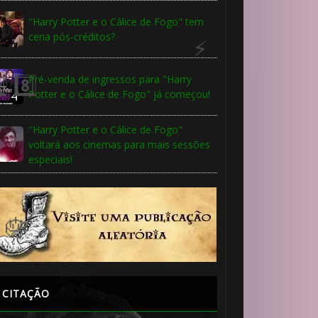
"Harry Potter e o Cálice de Fogo" tem
cena pós-créditos?
Pré-venda de ingressos para "Harry
Potter e o Cálice de Fogo" já começou!
"Harry Potter e o Cálice de Fogo"
voltará aos cinemas para mais sessões
especiais!
CITAÇÃO