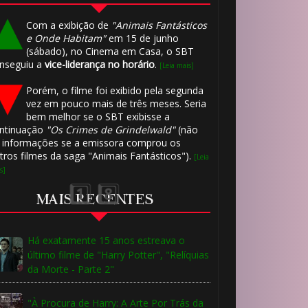
Com a exibição de
"Animais Fantásticos
e Onde Habitam"
em 15 de junho
(sábado), no Cinema em Casa, o SBT
nseguiu a
vice-liderança no horário
.
[Leia mais]
Porém, o filme foi exibido pela segunda
vez em pouco mais de três meses. Seria
bem melhor se o SBT exibisse a
ntinuação
"Os Crimes de Grindelwald"
(não
 informações se a emissora comprou os
tros filmes da saga "Animais Fantásticos").
[Leia
⚡
s]
MAIS RECENTES
1️⃣ 8️⃣
Há exatamente 15 anos estreava o
último filme de "Harry Potter", "Relíquias
da Morte - Parte 2"
"À Procura de Harry: A Arte Por Trás da