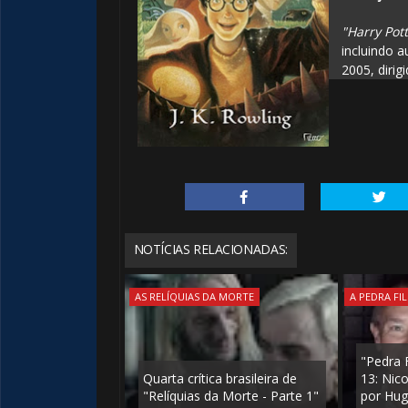
"Harry Pott
incluindo a
2005, dirig
🎈
NOTÍCIAS RELACIONADAS:
AS RELÍQUIAS DA MORTE
A PEDRA FI
"Pedra F
Quarta crítica brasileira de
13: Nic
"Relíquias da Morte - Parte 1"
por Hug