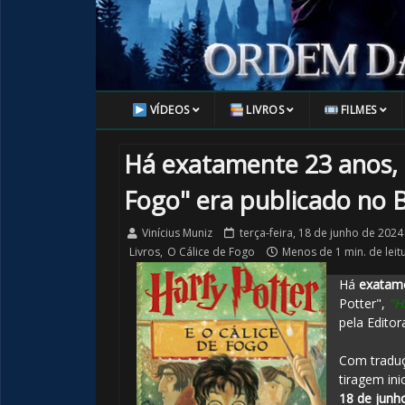
VÍDEOS
LIVROS
FILMES
Há exatamente 23 anos, "
Fogo" era publicado no B
Vinícius Muniz
terça-feira, 18 de junho de 2024
Livros
,
O Cálice de Fogo
Menos de 1 min. de leit
Há
exatam
Potter",
"H
pela Editor
Com traduç
tiragem ini
18 de junh