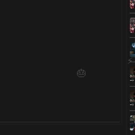
1️⃣ 8️⃣
1️⃣ 8️⃣
1️⃣ 8️⃣
🎈
⚡