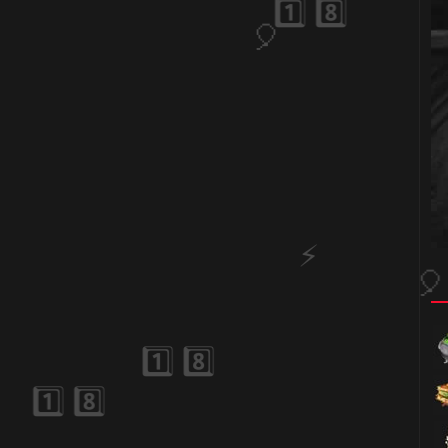
⚡
🎂
⚡