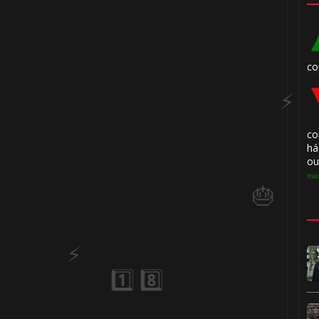
co
co
há
ou
mai
🎈