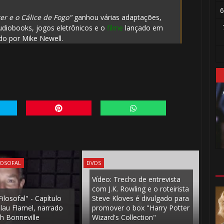
6
er e o Cálice de Fogo"
ganhou várias adaptações,
udiobooks, jogos eletrônicos e o
filme
lançado em
ido por Mike Newell.
🎈
LOSOFAL
DVDS
Vídeo: Trecho de entrevista
com J.K. Rowling e o roteirista
ilosofal" - Capítulo
Steve Kloves é divulgado para
olau Flamel, narrado
promover o box "Harry Potter
h Bonneville
Wizard's Collection"