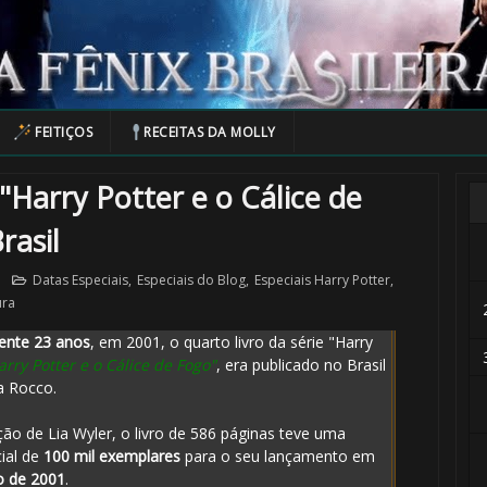
FEITIÇOS
RECEITAS DA MOLLY
Harry Potter e o Cálice de
rasil
Datas Especiais
,
Especiais do Blog
,
Especiais Harry Potter
,
ura
ente 23 anos
, em 2001, o quarto livro da série "Harry
🎂
arry Potter e o Cálice de Fogo"
, era publicado no Brasil
a Rocco.
ão de Lia Wyler, o livro de 586 páginas teve uma
cial de
100 mil exemplares
para o seu lançamento em
o de 2001
.