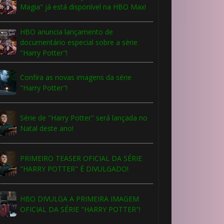
Magia" já está disponível na HBO Max!
🎂
HBO anuncia lançamento de
documentário especial sobre a série
"Harry Potter"!
Confira as novas imagens da série
"Harry Potter"!
Série de "Harry Potter" será lançada no
Natal deste ano!
PRIMEIRO TEASER OFICIAL DA SÉRIE
"HARRY POTTER" É DIVULGADO!
HBO DIVULGA A PRIMEIRA IMAGEM
OFICIAL DA SÉRIE "HARRY POTTER"!