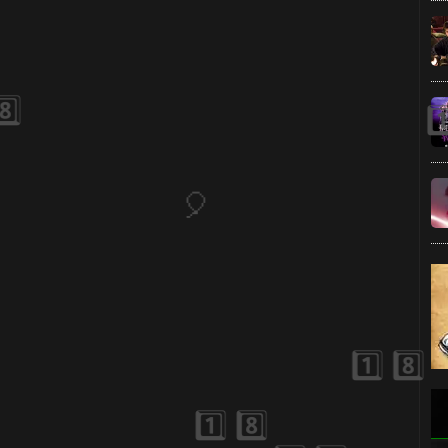
🎈
1️⃣ 8️⃣
1️⃣ 8️⃣