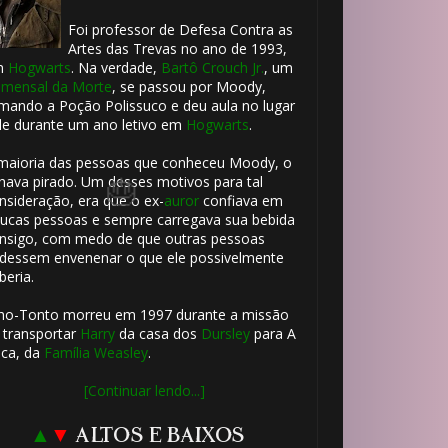
1️⃣ 8️⃣
Foi professor de Defesa Contra as
Artes das Trevas no ano de 1993,
m
Hogwarts
. Na verdade,
Bartô Crouch Jr.
, um
mensal da Morte
, se passou por Moody,
mando a Poção Polissuco e deu aula no lugar
le durante um ano letivo em
Hogwarts
.
maioria das pessoas que conheceu Moody, o
hava pirado. Um desses motivos para tal
nsideração, era que o ex-
auror
confiava em
ucas pessoas e sempre carregava sua bebida
nsigo, com medo de que outras pessoas
dessem envenenar o que ele possivelmente
beria.
ho-Tonto morreu em 1997 durante a missão
 transportar
Harry
da casa dos
Dursley
para A
ca, da
Família Weasley
.
⚡
[Continuar lendo...]
▲
▼
ALTOS E BAIXOS