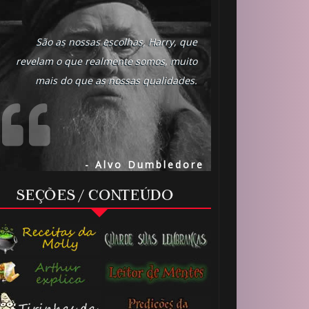
São as nossas escolhas, Harry, que
revelam o que realmente somos, muito
mais do que as nossas qualidades.
- Alvo Dumbledore
🎈
SEÇÕES / CONTEÚDO