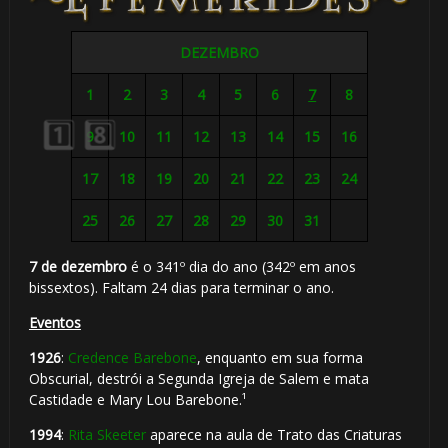
⚡
1️⃣ 8️⃣
1️⃣ 8️⃣
⚡
DEZEMBRO
1️⃣ 8️⃣
1
2
3
4
5
6
7
8
9
10
11
12
13
14
15
16
17
18
19
20
21
22
23
24
25
26
27
28
29
30
31
7 de dezembro
é o 341º dia do ano (342º em anos
bissextos). Faltam 24 dias para terminar o ano.
Eventos
1926
:
Credence Barebone
, enquanto em sua forma
Obscurial, destrói a Segunda Igreja de Salem e mata
Castidade e Mary Lou Barebone.¹
🎈
1994
:
Rita Skeeter
aparece na aula de Trato das Criaturas