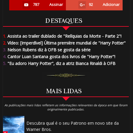
787
Assinar
92
Adicionar
DESTAQUES
1.
Assista ao trailer dublado de "Relíquias da Morte - Parte 2"!
2.
Vídeo: [Imperdível] Última première mundial de "Harry Potter"
3.
Nelson Rubens diz à OFB se gosta da série
4.
Cantor Luan Santana gosta dos livros de "Harry Potter"!
5.
"Eu adoro Harry Potter", diz a atriz Bianca Rinaldi à OFB
MAIS LIDAS
As publicações mais lidas refletem as informações relevantes da época em que foram
originalmente publicadas.
Descubra qual é o seu Patrono em novo site da
Warner Bros.