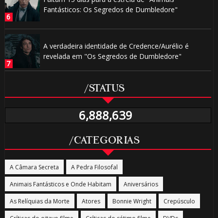
Fantásticos: Os Segredos de Dumbledore"
A verdadeira identidade de Credence/Aurélio é
revelada em "Os Segredos de Dumbledore"
/STATUS
6,888,639
/CATEGORIAS
A Câmara Secreta
A Pedra Filosofal
Animais Fantásticos e Onde Habitam
Aniversários
As Relíquias da Morte
Atores
Bonnie Wright
Crepúsculo