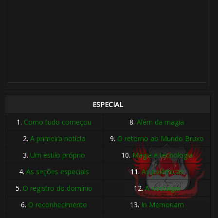
⚡
ESPECIAL
1.
Como tudo começou
8.
Além da magia
2.
A primeira notícia
9.
O retorno ao Mundo Bruxo
3.
Um estilo próprio
10.
Magia e tecnologia
4.
As seções especiais
11.
As polêmicas
🎈
🎂
5.
O registro do domínio
12.
A nostalgia
🎈
6.
O reconhecimento
13.
In Memoriam