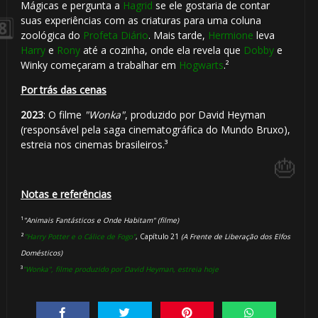
Mágicas e pergunta a
Hagrid
se ele gostaria de contar
suas experiências com as criaturas para uma coluna
zoológica do
Profeta Diário
. Mais tarde,
Hermione
leva
Harry
e
Rony
até a cozinha, onde ela revela que
Dobby
e
Winky começaram a trabalhar em
Hogwarts
.²
Por trás das cenas
2023
: O filme
"Wonka"
, produzido por David Heyman
(responsável pela saga cinematográfica do Mundo Bruxo),
estreia nos cinemas brasileiros.³
1️⃣
Notas e referências
¹
"Animais Fantásticos e Onde Habitam" (filme)
8️⃣
²
"Harry Potter e o Cálice de Fogo"
, Capítulo 21
(A Frente de Liberação dos Elfos
Domésticos)
³
"Wonka", filme produzido por David Heyman, estreia hoje