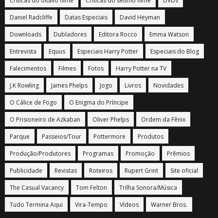
Críticas do oitavo filme
Críticas do sétimo filme
DVDs
Daniel Radcliffe
Datas Especiais
David Heyman
Downloads
Dubladores
Editora Rocco
Emma Watson
Entrevista
Equus
Especiais Harry Potter
Especiais do Blog
Falecimentos
Filmes
Fotos
Harry Potter na TV
J.K Rowling
James Phelps
Jogo
Livros
Novidades
O Cálice de Fogo
O Enigma do Príncipe
O Prisioneiro de Azkaban
Oliver Phelps
Ordem da Fênix
Parque
Passeios/Tour
Pottermore
Produtos
Produção/Produtores
Programas
Promoção
Prêmios
Publicidade
Revistas
Roteiros
Rupert Grint
Site oficial
The Casual Vacancy
Tom Felton
Trilha Sonora/Música
Tudo Termina Aqui
Vira-Tempo
Vídeos
Warner Bros.