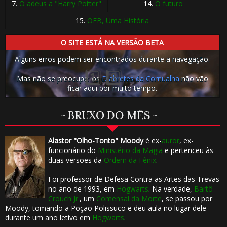
7.
O adeus a "Harry Potter"
14.
O futuro
15.
OFB, Uma História
O SITE ESTÁ NA VERSÃO BETA
Alguns erros podem ser encontrados durante a navegação.
Mas não se preocupe: os
Diabretes da Cornualha
não vão
ficar aqui por muito tempo.
~ BRUXO DO MÊS ~
1️⃣ 8️⃣
Alastor "Olho-Tonto" Moody
é ex-
auror
, ex-
funcionário do
Ministério da Magia
e pertenceu às
duas versões da
Ordem da Fênix
.
Foi professor de Defesa Contra as Artes das Trevas
no ano de 1993, em
Hogwarts
. Na verdade,
Bartô
Crouch Jr.
, um
Comensal da Morte
, se passou por
Moody, tomando a Poção Polissuco e deu aula no lugar dele
durante um ano letivo em
Hogwarts
.