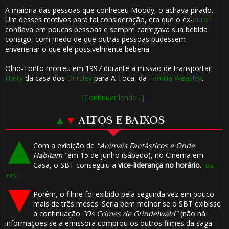
A maioria das pessoas que conheceu Moody, o achava pirado.
Um desses motivos para tal consideração, era que o ex-
auror
confiava em poucas pessoas e sempre carregava sua bebida
⚡
consigo, com medo de que outras pessoas pudessem
⚡
envenenar o que ele possivelmente beberia.
Olho-Tonto morreu em 1997 durante a missão de transportar
Harry
da casa dos
Dursley
para A Toca, da
Família Weasley
.
[Continuar lendo...]
▲
▼
ALTOS E BAIXOS
Com a exibição de
"Animais Fantásticos e Onde
Habitam"
em 15 de junho (sábado), no Cinema em
Casa, o SBT conseguiu a
vice-liderança no horário
.
[Leia
mais]
Porém, o filme foi exibido pela segunda vez em pouco
mais de três meses. Seria bem melhor se o SBT exibisse
a continuação
"Os Crimes de Grindelwald"
(não há
informações se a emissora comprou os outros filmes da saga