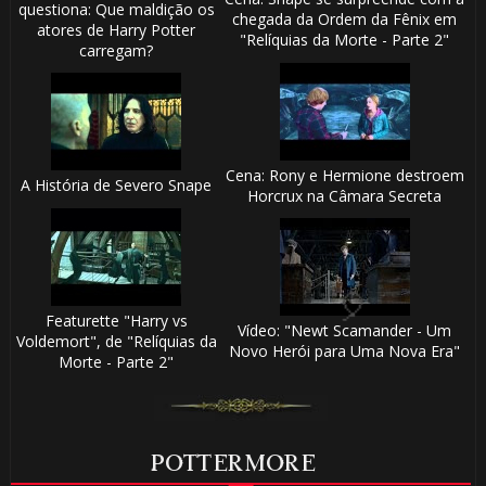
questiona: Que maldição os
chegada da Ordem da Fênix em
atores de Harry Potter
"Relíquias da Morte - Parte 2"
carregam?
Cena: Rony e Hermione destroem
A História de Severo Snape
Horcrux na Câmara Secreta
🎈
Featurette "Harry vs
Vídeo: "Newt Scamander - Um
Voldemort", de "Relíquias da
Novo Herói para Uma Nova Era"
Morte - Parte 2"
1️⃣ 8️⃣
POTTERMORE