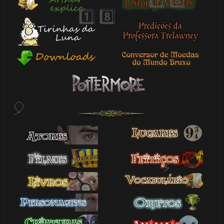
1️⃣ 8️⃣