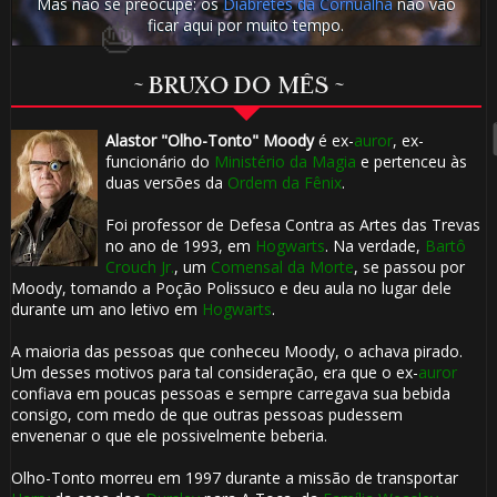
Mas não se preocupe: os
Diabretes da Cornualha
não vão
ficar aqui por muito tempo.
🎂
~ BRUXO DO MÊS ~
Alastor "Olho-Tonto" Moody
é ex-
auror
, ex-
funcionário do
Ministério da Magia
e pertenceu às
duas versões da
Ordem da Fênix
.
Foi professor de Defesa Contra as Artes das Trevas
no ano de 1993, em
Hogwarts
. Na verdade,
Bartô
Crouch Jr.
, um
Comensal da Morte
, se passou por
Moody, tomando a Poção Polissuco e deu aula no lugar dele
durante um ano letivo em
Hogwarts
.
A maioria das pessoas que conheceu Moody, o achava pirado.
Um desses motivos para tal consideração, era que o ex-
auror
1️⃣ 8️⃣
confiava em poucas pessoas e sempre carregava sua bebida
consigo, com medo de que outras pessoas pudessem
envenenar o que ele possivelmente beberia.
Olho-Tonto morreu em 1997 durante a missão de transportar