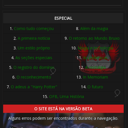
1️⃣ 8️⃣
ESPECIAL
🎂
1.
Como tudo começou
8.
Além da magia
2.
A primeira notícia
9.
O retorno ao Mundo Bruxo
3.
Um estilo próprio
10.
Magia e tecnologia
4.
As seções especiais
11.
As polêmicas
🎂
5.
O registro do domínio
12.
A nostalgia
6.
O reconhecimento
13.
In Memoriam
🎈
7.
O adeus a "Harry Potter"
14.
O futuro
15.
OFB, Uma História
🎂
O SITE ESTÁ NA VERSÃO BETA
Alguns erros podem ser encontrados durante a navegação.