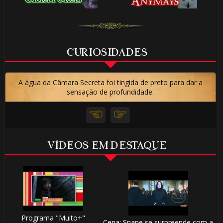
⚡
CURIOSIDADES
A água da Câmara Secreta foi tingida de preto para dar a
sensação de profundidade.
VÍDEOS EM DESTAQUE
🎂
Programa "Muito+"
Cena: Snape se surpreende com a