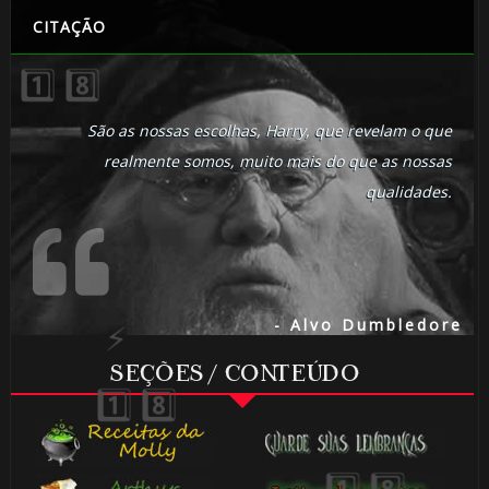
CITAÇÃO
🎂
São as nossas escolhas, Harry, que revelam o que
realmente somos, muito mais do que as nossas
qualidades.
- Alvo Dumbledore
SEÇÕES / CONTEÚDO
🎈