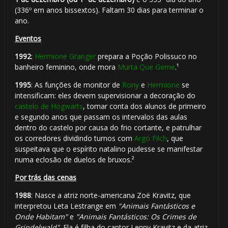
1️⃣ 8️⃣
⚡
(336º em anos bissextos). Faltam 30 dias para terminar o
🎂
ano.
Eventos
1992
:
Hermione Granger
prepara a Poção Polissuco no
banheiro feminino, onde mora
Murta Que Geme
.¹
1995
: As funções de monitor de
Rony
e
Hermione
se
intensificam: eles devem supervisionar a decoração do
castelo de Hogwarts
, tomar conta dos alunos de primeiro
e segundo anos que passam os intervalos das aulas
dentro do castelo por causa do frio cortante, e patrulhar
os corredores dividindo turnos com
Argo Filch
, que
suspeitava que o espírito natalino pudesse se manifestar
numa eclosão de duelos de bruxos.²
🎂
Por trás das cenas
1988
: Nasce a atriz norte-americana Zoë Kravitz, que
🎈
interpretou Leta Lestrange em
"Animais Fantásticos e
Onde Habitam"
e
"Animais Fantásticos: Os Crimes de
Grindelwald"
. Ela é filha do cantor Lenny Kravitz e da atriz