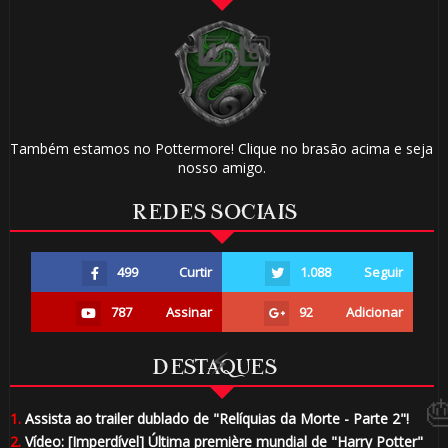
🎂
Também estamos no Pottermore! Clique no brasão acima e seja
⚡
nosso amigo.
REDES SOCIAIS
499
Curtir
1.088
Seguir
787
Assinar
92
Adicionar
1️⃣ 8️⃣
DESTAQUES
🎂
1.
Assista ao trailer dublado de "Relíquias da Morte - Parte 2"!
2.
Vídeo: [Imperdível] Última première mundial de "Harry Potter"