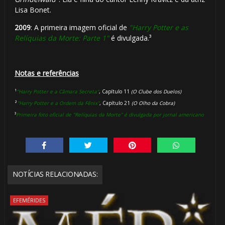
Lisa Bonet.
2009
: A primeira imagem oficial de
"Harry Potter e as
Relíquias da Morte: Parte 1"
é divulgada.³
Notas e referências
¹
"Harry Potter e a Câmara Secreta"
, Capítulo 11
(O Clube dos Duelos)
²
"Harry Potter e a Ordem da Fênix"
, Capítulo 21
(O Olho da Cobra)
³
Primeira foto oficial de "Relíquias da Morte" é divulgada por jornal americano
NOTÍCIAS RELACIONADAS:
1️⃣ 8️⃣
⚡
EFEMÉRIDES