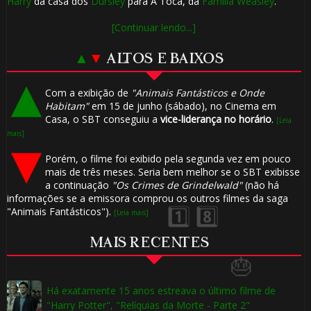
Harry
da casa dos
Dursley
para A Toca, da
Família Weasley
.
1️⃣ 8️⃣
[Continuar lendo...]
1️⃣ 8️⃣
▲
▼
ALTOS E BAIXOS
Com a exibição de
"Animais Fantásticos e Onde
Habitam"
em 15 de junho (sábado), no Cinema em
Casa, o SBT conseguiu a
vice-liderança no horário
.
[Leia
mais]
1️⃣ 8️⃣
Porém, o filme foi exibido pela segunda vez em pouco
mais de três meses. Seria bem melhor se o SBT exibisse
a continuação
"Os Crimes de Grindelwald"
(não há
informações se a emissora comprou os outros filmes da saga
"Animais Fantásticos").
[Leia mais]
MAIS RECENTES
Há exatamente 15 anos estreava o último filme de
"Harry Potter", "Relíquias da Morte - Parte 2"