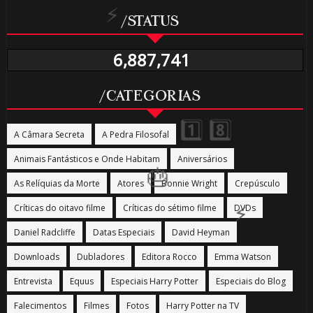
/STATUS
6,887,741
⚡
/CATEGORIAS
🎂
🎂
A Câmara Secreta
A Pedra Filosofal
Animais Fantásticos e Onde Habitam
Aniversários
As Relíquias da Morte
Atores
Bonnie Wright
Crepúsculo
Críticas do oitavo filme
Críticas do sétimo filme
DVDs
⚡
Daniel Radcliffe
Datas Especiais
David Heyman
Downloads
Dubladores
Editora Rocco
Emma Watson
Entrevista
Equus
Especiais Harry Potter
Especiais do Blog
1️⃣ 8
Falecimentos
Filmes
Fotos
Harry Potter na TV