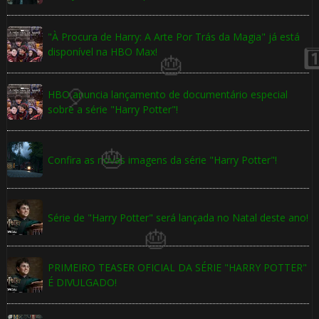
⚡
"À Procura de Harry: A Arte Por Trás da Magia" já está
1️⃣ 8️⃣
disponível na HBO Max!
HBO anuncia lançamento de documentário especial
1️⃣ 8️⃣
sobre a série "Harry Potter"!
1️⃣ 8️⃣
Confira as novas imagens da série "Harry Potter"!
Série de "Harry Potter" será lançada no Natal deste ano!
🎈
PRIMEIRO TEASER OFICIAL DA SÉRIE "HARRY POTTER"
É DIVULGADO!