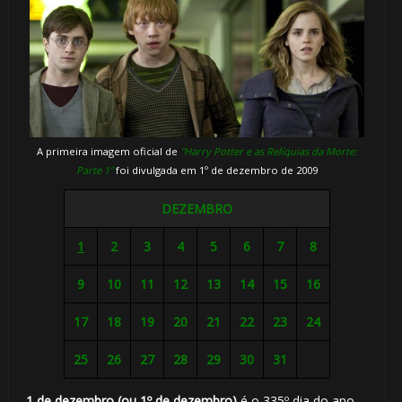
A primeira imagem oficial de
"Harry Potter e as Relíquias da Morte:
Parte 1"
foi divulgada em 1º de dezembro de 2009
DEZEMBRO
1
2
3
4
5
6
7
8
9
10
11
12
13
14
15
16
17
18
19
20
21
22
23
24
25
26
27
28
29
30
31
1 de dezembro (ou 1º de dezembro)
é o 335º dia do ano