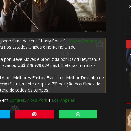
6
gundo filme da série "Harry Potter",
"Harry Potter e a
🎂
ava nos Estados Unidos e no Reino Unido.
ada por Steve Kloves e produzida por David Heyman, a
arrecadou
US$ 878.979.634
nas bilheterias mundiais.
TA por Melhores Efeitos Especiais, Melhor Desenho de
creta"
atualmente ocupa a
70ª posição dos filmes de
eteria de todos os tempos
.
me em
Londres
,
Nova York
e
Los Angeles
.