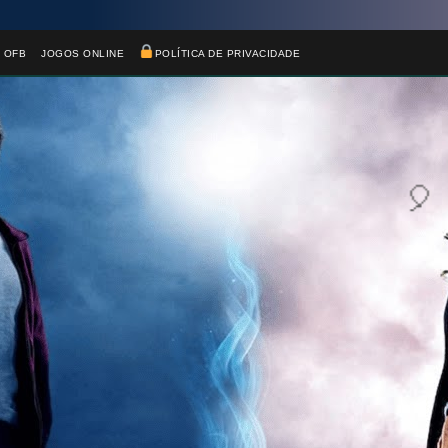
 OFB
JOGOS ONLINE
POLÍTICA DE PRIVACIDADE
1️⃣ 8️⃣
🎂
🎂