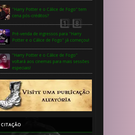
"Harry Potter e o Cálice de Fogo" tem
cena pós-créditos?
Pré-venda de ingressos para "Harry
Potter e o Cálice de Fogo" já começou!
"Harry Potter e o Cálice de Fogo"
voltará aos cinemas para mais sessões
especiais!
CITAÇÃO