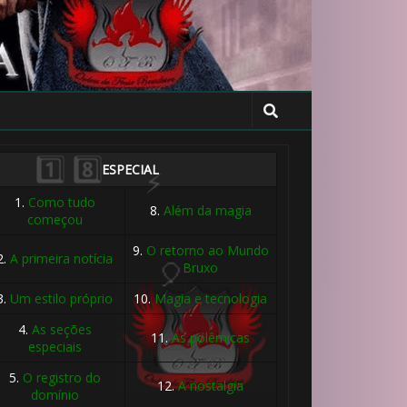
ESPECIAL
1.
Como tudo
8.
Além da magia
começou
9.
O retorno ao Mundo
2.
A primeira notícia
Bruxo
3.
Um estilo próprio
10.
Magia e tecnologia
4.
As seções
11.
As polêmicas
especiais
1️⃣ 8️⃣
5.
O registro do
12.
A nostalgia
domínio