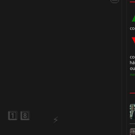
🎈
co
co
há
ou
mai