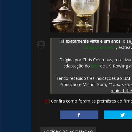
Há
exatamente vinte e um anos
, o se
Câmara Secreta"
, estre
Dirigida por Chris Columbus, roteiriz
adaptação do
livro
de J.K. Rowling 
Tendo recebido três indicações ao BAF
Produção e Melhor Som,
"Câmara Se
maior bilh
[+]
Confira como foram as premières do fil
NOTÍCIAS RELACIONADAS: