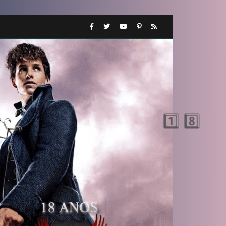
🎈
🎈
1️⃣ 8️⃣