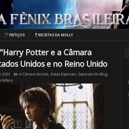
🎂
FEITIÇOS
RECEITAS DA MOLLY
"Harry Potter e a Câmara
1️⃣ 8️⃣
tados Unidos e no Reino Unido
e 2023
A Câmara Secreta
,
Datas Especiais
,
Especiais do Blog
,
 leitura