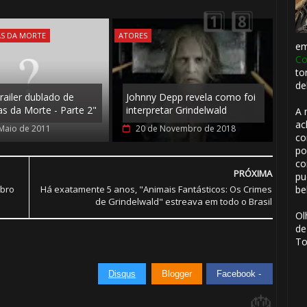
AS DA MORTE
ATORES
e
Co
1️⃣ 8️⃣
to
⚡
de
railer dublado de
Johnny Depp revela como foi
as da Morte - Parte 2"
interpretar Grindelwald
A 
ac
Maio de 2011
20 de Novembro de 2018
co
po
co
PRÓXIMA
pu
bro
Há exatamente 5 anos, "Animais Fantásticos: Os Crimes
be
de Grindelwald" estreava em todo o Brasil
Ol
🎂
de
To
Disqus
Blogger
Facebook -