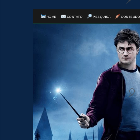
HOME
CONTATO
PESQUISA
CONTEÚDO
🎂
🎂