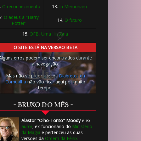
.
O reconhecimento
13.
In Memoriam
7.
O adeus a "Harry
14.
O futuro
Potter"
15.
OFB, Uma História
O SITE ESTÁ NA VERSÃO BETA
Alguns erros podem ser encontrados durante
a navegação.
Mas não se preocupe: os
Diabretes da
⚡
Cornualha
não vão ficar aqui por muito
tempo.
~ BRUXO DO MÊS ~
Alastor "Olho-Tonto" Moody
é ex-
⚡
auror
, ex-funcionário do
Ministério
da Magia
e pertenceu às duas
versões da
Ordem da Fênix
.