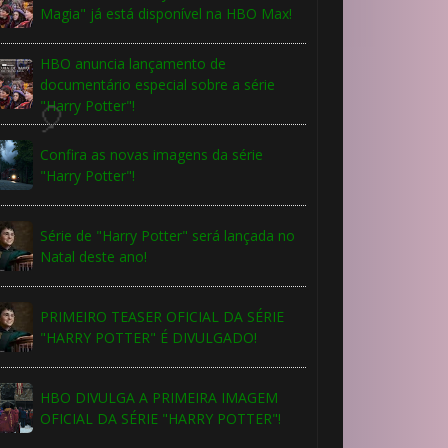
Magia" já está disponível na HBO Max!
HBO anuncia lançamento de
documentário especial sobre a série
"Harry Potter"!
Confira as novas imagens da série
"Harry Potter"!
Série de "Harry Potter" será lançada no
Natal deste ano!
PRIMEIRO TEASER OFICIAL DA SÉRIE
"HARRY POTTER" É DIVULGADO!
HBO DIVULGA A PRIMEIRA IMAGEM
OFICIAL DA SÉRIE "HARRY POTTER"!