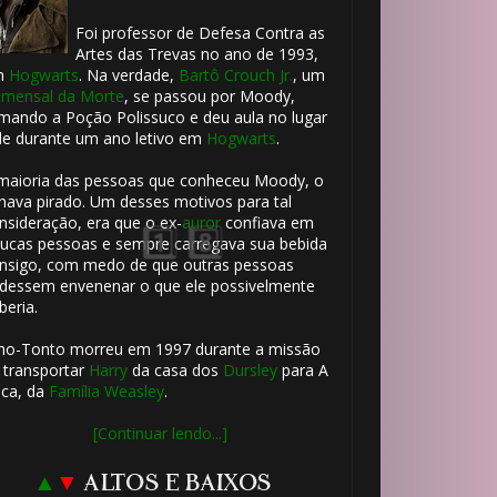
Foi professor de Defesa Contra as
Artes das Trevas no ano de 1993,
m
Hogwarts
. Na verdade,
Bartô Crouch Jr.
, um
mensal da Morte
, se passou por Moody,
mando a Poção Polissuco e deu aula no lugar
le durante um ano letivo em
Hogwarts
.
maioria das pessoas que conheceu Moody, o
hava pirado. Um desses motivos para tal
nsideração, era que o ex-
auror
confiava em
ucas pessoas e sempre carregava sua bebida
nsigo, com medo de que outras pessoas
dessem envenenar o que ele possivelmente
beria.
🎈
ho-Tonto morreu em 1997 durante a missão
 transportar
Harry
da casa dos
Dursley
para A
ca, da
Família Weasley
.
[Continuar lendo...]
▲
▼
ALTOS E BAIXOS