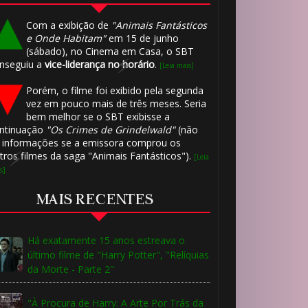
Com a exibição de
"Animais Fantásticos
e Onde Habitam"
em 15 de junho
(sábado), no Cinema em Casa, o SBT
nseguiu a
vice-liderança no horário
.
[Leia mais]
Porém, o filme foi exibido pela segunda
vez em pouco mais de três meses. Seria
bem melhor se o SBT exibisse a
ntinuação
"Os Crimes de Grindelwald"
(não
 informações se a emissora comprou os
tros filmes da saga "Animais Fantásticos").
[Leia
1️⃣ 8️⃣
s]
MAIS RECENTES
Há exatamente 15 anos estreava o
último filme de "Harry Potter", "Relíquias
da Morte - Parte 2"
"À Procura de Harry: A Arte Por Trás da