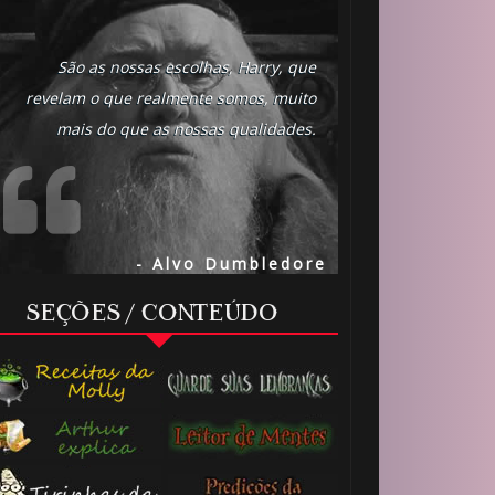
São as nossas escolhas, Harry, que
revelam o que realmente somos, muito
mais do que as nossas qualidades.
- Alvo Dumbledore
SEÇÕES / CONTEÚDO