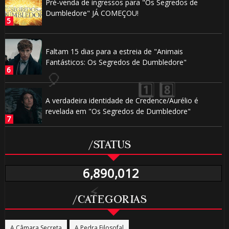
Pré-venda de ingressos para "Os Segredos de
🎈
Dumbledore" JÁ COMEÇOU!
1️⃣ 8️⃣
Faltam 15 dias para a estreia de "Animais
Fantásticos: Os Segredos de Dumbledore"
🎈
A verdadeira identidade de Credence/Aurélio é
revelada em "Os Segredos de Dumbledore"
⚡
/STATUS
6,890,012
/CATEGORIAS
A Câmara Secreta
A Pedra Filosofal