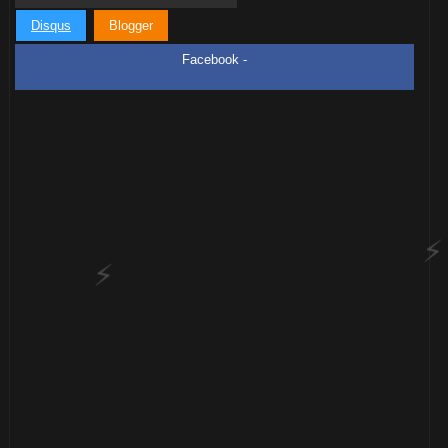
Disqus
Blogger
⚡
Facebook -