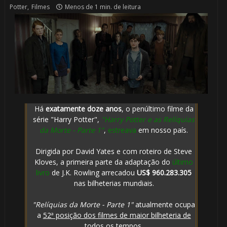
Potter
,
Filmes
Menos de 1 min. de leitura
Há
exatamente doze anos
, o penúltimo filme da
série "Harry Potter",
"Harry Potter e as Relíquias
da Morte - Parte 1"
,
estreava
em nosso país.
Dirigida por David Yates e com roteiro de Steve
Kloves, a primeira parte da adaptação do
último
livro
de J.K. Rowling arrecadou
US$ 960.283.305
nas bilheterias mundiais.
"Relíquias da Morte - Parte 1"
atualmente ocupa
a
52ª posição dos filmes de maior bilheteria de
todos os tempos
.