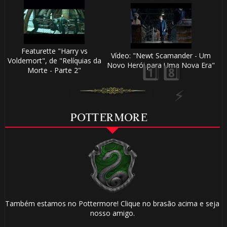
Featurette "Harry vs
Vídeo: "Newt Scamander - Um
Voldemort", de "Relíquias da
Novo Herói para Uma Nova Era"
Morte - Parte 2"
1️⃣ 8️⃣
POTTERMORE
1️⃣ 8️⃣
Também estamos no Pottermore! Clique no brasão acima e seja
nosso amigo.