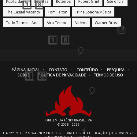
Publicidade
Revistas
Roteiros
Rupert Grint
Site oficial
The Casual Vacancy
Tom Felton
Trilha Sonora/Música
Tudo Termina Aqui
Vira-Tempo
Vídeos
Warner Bros.
🎂
🎈
PÁGINA INICIAL
CONTATO
CONTEÚDO
PESQUISA
⚡
SOBRE
POLÍTICA DE PRIVACIDADE
TERMOS DE USO
🎂
ORDEM DA FÊNIX BRASILEIRA
© 2008 - 2026
⚡
HARRY POTTER © WARNER BROTHERS. DIREITOS DE PUBLICAÇÃO: J.K. ROWLING E