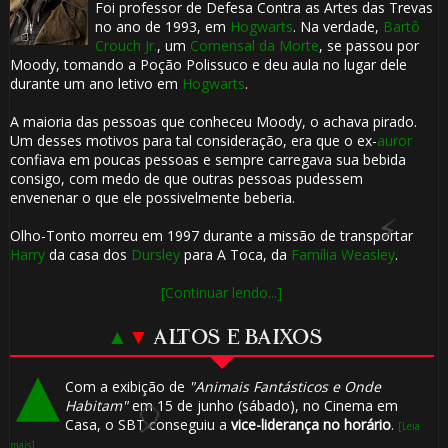
Foi professor de Defesa Contra as Artes das Trevas
no ano de 1993, em
Hogwarts
. Na verdade,
Bartô
Crouch Jr.
, um
Comensal da Morte
, se passou por
Moody, tomando a Poção Polissuco e deu aula no lugar dele
durante um ano letivo em
Hogwarts
.
A maioria das pessoas que conheceu Moody, o achava pirado.
Um desses motivos para tal consideração, era que o ex-
auror
confiava em poucas pessoas e sempre carregava sua bebida
consigo, com medo de que outras pessoas pudessem
envenenar o que ele possivelmente beberia.
⚡
Olho-Tonto morreu em 1997 durante a missão de transportar
Harry
da casa dos
Dursley
para A Toca, da
Família Weasley
.
[Continuar lendo...]
▲
▼
ALTOS E BAIXOS
Com a exibição de
"Animais Fantásticos e Onde
Habitam"
em 15 de junho (sábado), no Cinema em
Casa, o SBT conseguiu a
vice-liderança no horário
.
[Leia
mais]