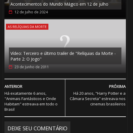
Acontecimentos do Mundo Mágico em 12 de julho
12 de Julho de 2024
AS RELÍQUIAS DA MORTE
Vídeo: Terceiro e último trailer de "Relíquias da Morte -
Parte 2: O Jogo"
23 de Junho de 2011

ANTERIOR
PRÓXIMA
Há exatamente 6 anos,
Há 20 anos, "Harry Potter e a
"Animais Fantásticos e Onde
Câmara Secreta" estreava nos
Habitam" estreava em todo o
cinemas brasileiros
Brasil
DEIXE SEU COMENTÁRIO