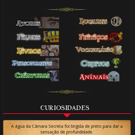
⚡
CURIOSIDADES
A água da Câmara Secreta foi tingida de preto para dar a
🎂
sensação de profundidade.