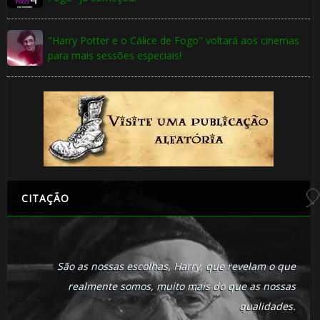
"Harry Potter e o Cálice de Fogo" voltará aos cinemas
para mais sessões especiais!
CITAÇÃO
🎂
1️⃣ 8️⃣
São as nossas escolhas, Harry, que revelam o que
realmente somos, muito mais do que as nossas
qualidades.
1️⃣ 8️⃣