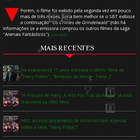
Porém, o filme foi exibido pela segunda vez em pouco
mais de três meses. Seria bem melhor se o SBT exibisse
a continuação
"Os Crimes de Grindelwald"
(não há
informações se a emissora comprou os outros filmes da saga
"Animais Fantásticos").
[Leia mais]
MAIS RECENTES
Há exatamente 15 anos estreava o último filme de
"Harry Potter", "Relíquias da Morte - Parte 2"
"À Procura de Harry: A Arte Por Trás da Magia" já está
🎂
disponível na HBO Max!
🎂
HBO anuncia lançamento de documentário especial
sobre a série "Harry Potter"!
1️⃣ 8️⃣