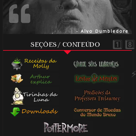
🎈
- Alvo Dumbledore
SEÇÕES / CONTEÚDO
🎈
1️⃣ 8️⃣