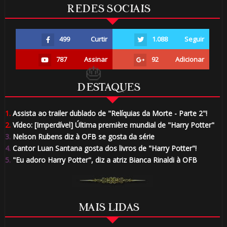
🎈
REDES SOCIAIS
1️⃣ 8️⃣
499
Curtir
1.088
Seguir
787
Assinar
92
Adicionar
DESTAQUES
⚡
1.
Assista ao trailer dublado de "Relíquias da Morte - Parte 2"!
2.
Vídeo: [Imperdível] Última première mundial de "Harry Potter"
3.
Nelson Rubens diz à OFB se gosta da série
4.
Cantor Luan Santana gosta dos livros de "Harry Potter"!
5.
"Eu adoro Harry Potter", diz a atriz Bianca Rinaldi à OFB
1️⃣ 8️⃣
MAIS LIDAS