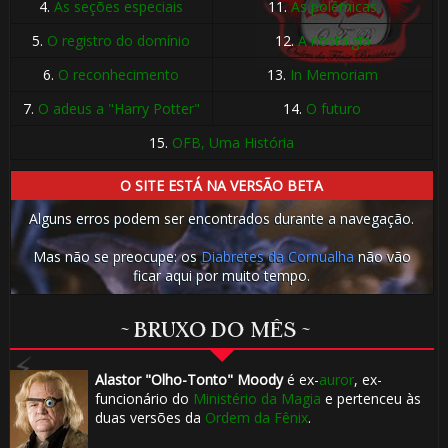
⚡
4.
As seções especiais
11.
As polêmicas
5.
O registro do domínio
12.
A nostalgia
6.
O reconhecimento
13.
In Memoriam
🎈
⚡
7.
O adeus a "Harry Potter"
14.
O futuro
🎈
1️⃣
15.
OFB, Uma História
O SITE ESTÁ NA VERSÃO BETA
8️⃣
Alguns erros podem ser encontrados durante a navegação.
Mas não se preocupe: os
Diabretes da Cornualha
não vão
ficar aqui por muito tempo.
~ BRUXO DO MÊS ~
Alastor "Olho-Tonto" Moody
é ex-
auror
, ex-
funcionário do
Ministério da Magia
e pertenceu às
duas versões da
Ordem da Fênix
.