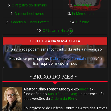
5.
O registro do domínio
12.
A nostalgia
6.
O reconhecimento
13.
In Memoriam
🎈
7.
O adeus a "Harry Potter"
14.
O futuro
🎂
15.
OFB, Uma História
⚡
O SITE ESTÁ NA VERSÃO BETA
Alguns erros podem ser encontrados durante a navegação.
Mas não se preocupe: os
Diabretes da Cornualha
não vão
ficar aqui por muito tempo.
~ BRUXO DO MÊS ~
Alastor "Olho-Tonto" Moody
é ex-
auror
, ex-
1️⃣ 8️⃣
funcionário do
Ministério da Magia
e pertenceu às
🎈
duas versões da
Ordem da Fênix
.
Foi professor de Defesa Contra as Artes das Trevas