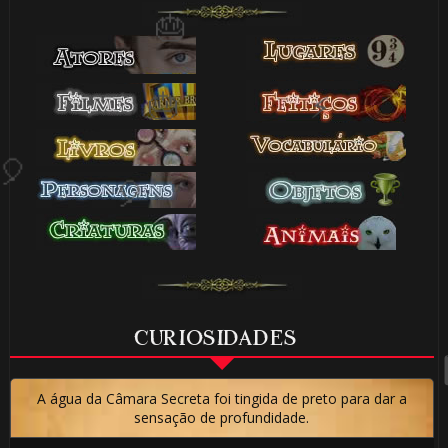
🎂
⚡
🎈
🎈
⚡
CURIOSIDADES
🎂
A água da Câmara Secreta foi tingida de preto para dar a
sensação de profundidade.