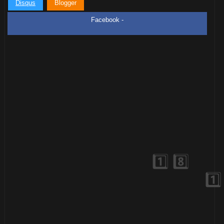
Disqus
Blogger
Facebook -
🎈