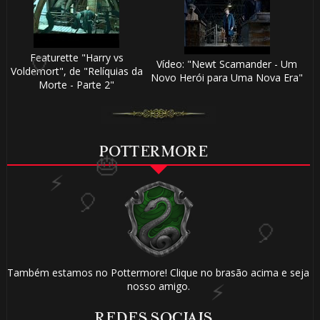
🎈
Featurette "Harry vs
Vídeo: "Newt Scamander - Um
Voldemort", de "Relíquias da
Novo Herói para Uma Nova Era"
Morte - Parte 2"
POTTERMORE
1️⃣
⚡
Também estamos no Pottermore! Clique no brasão acima e seja
nosso amigo.
8️⃣
REDES SOCIAIS