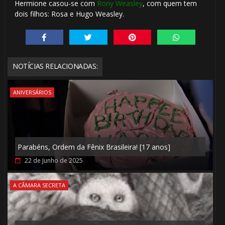
Hermione casou-se com
Rony Weasley
, com quem tem
dois filhos: Rosa e Hugo Weasley.
NOTÍCIAS RELACIONADAS:
1️⃣ 8️⃣
ANIVERSÁRIOS
1️
Parabéns, Ordem da Fênix Brasileira! [17 anos]
22 de Junho de 2025
A CÂMARA SECRETA
🎂