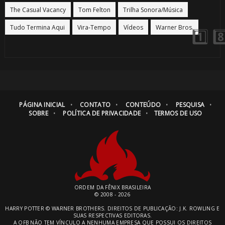
The Casual Vacancy
Tom Felton
Trilha Sonora/Música
Tudo Termina Aqui
Vira-Tempo
Vídeos
Warner Bros.
1️⃣ 8️⃣
PÁGINA INICIAL
CONTATO
CONTEÚDO
PESQUISA
SOBRE
POLÍTICA DE PRIVACIDADE
TERMOS DE USO
🎂
1️⃣ 8️⃣
ORDEM DA FÊNIX BRASILEIRA
© 2008 - 2026
HARRY POTTER © WARNER BROTHERS. DIREITOS DE PUBLICAÇÃO: J.K. ROWLING E
SUAS RESPECTIVAS EDITORAS.
A OFB NÃO TEM VÍNCULO A NENHUMA EMPRESA QUE POSSUI OS DIREITOS