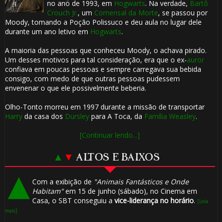
no ano de 1993, em
Hogwarts
. Na verdade,
Bartô
Crouch Jr.
, um
Comensal da Morte
, se passou por
Moody, tomando a Poção Polissuco e deu aula no lugar dele
durante um ano letivo em
Hogwarts
.
A maioria das pessoas que conheceu Moody, o achava pirado.
Um desses motivos para tal consideração, era que o ex-
auror
confiava em poucas pessoas e sempre carregava sua bebida
consigo, com medo de que outras pessoas pudessem
⚡
envenenar o que ele possivelmente beberia.
Olho-Tonto morreu em 1997 durante a missão de transportar
Harry
da casa dos
Dursley
para A Toca, da
Família Weasley
.
[Continuar lendo...]
▲
▼
ALTOS E BAIXOS
Com a exibição de
"Animais Fantásticos e Onde
⚡
Habitam"
em 15 de junho (sábado), no Cinema em
Casa, o SBT conseguiu a
vice-liderança no horário
.
[Leia
mais]