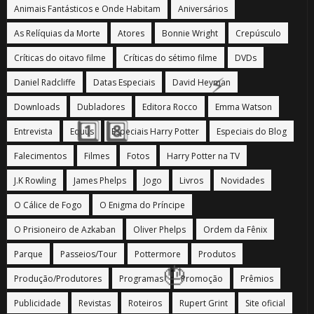
Animais Fantásticos e Onde Habitam
Aniversários
1️⃣ 8️⃣
As Relíquias da Morte
Atores
Bonnie Wright
Crepúsculo
Críticas do oitavo filme
Críticas do sétimo filme
DVDs
Daniel Radcliffe
Datas Especiais
David Heyman
Downloads
Dubladores
Editora Rocco
Emma Watson
Entrevista
Equus
Especiais Harry Potter
Especiais do Blog
Falecimentos
Filmes
Fotos
Harry Potter na TV
J.K Rowling
James Phelps
Jogo
Livros
Novidades
1️⃣ 8️⃣
1️⃣
O Cálice de Fogo
O Enigma do Príncipe
O Prisioneiro de Azkaban
Oliver Phelps
Ordem da Fênix
8️⃣
🎈
Parque
Passeios/Tour
Pottermore
Produtos
1️⃣ 8️⃣
Produção/Produtores
Programas
Promoção
Prêmios
🎈
Publicidade
Revistas
Roteiros
Rupert Grint
Site oficial