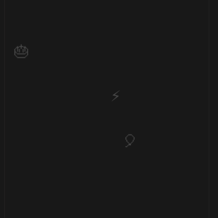
⚡
⚡
⚡