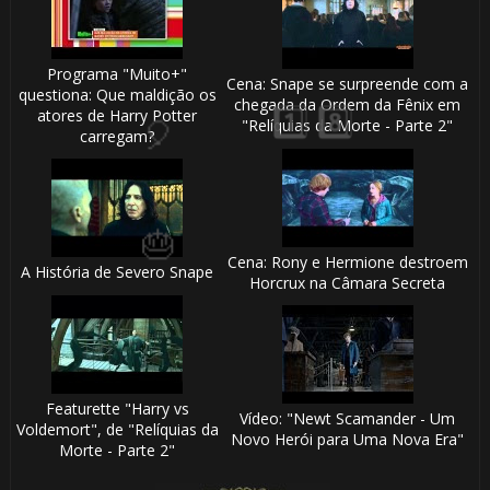
1️⃣ 8️⃣
🎂
Programa "Muito+"
Cena: Snape se surpreende com a
questiona: Que maldição os
chegada da Ordem da Fênix em
atores de Harry Potter
"Relíquias da Morte - Parte 2"
carregam?
⚡
🎈
Cena: Rony e Hermione destroem
A História de Severo Snape
Horcrux na Câmara Secreta
1️⃣ 8️⃣
Featurette "Harry vs
Vídeo: "Newt Scamander - Um
Voldemort", de "Relíquias da
Novo Herói para Uma Nova Era"
Morte - Parte 2"