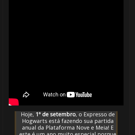
🎈
⚡
⚡
🎈
⚡
Hoje,
1º de setembro
, o Expresso de
Hogwarts está fazendo sua partida
anual da Plataforma Nove e Meia! E
este é um ano muito especial porque