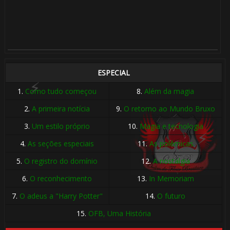
🎈
ESPECIAL
⚡
1.
Como tudo começou
8.
Além da magia
2.
A primeira notícia
9.
O retorno ao Mundo Bruxo
3.
Um estilo próprio
10.
Magia e tecnologia
4.
As seções especiais
11.
As polêmicas
5.
O registro do domínio
12.
A nostalgia
6.
O reconhecimento
13.
In Memoriam
7.
O adeus a "Harry Potter"
14.
O futuro
15.
OFB, Uma História