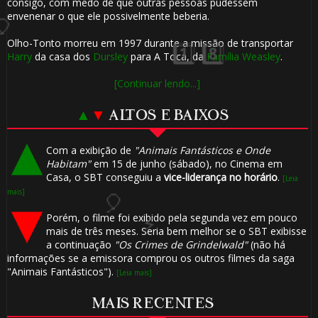
consigo, com medo de que outras pessoas pudessem
envenenar o que ele possivelmente beberia.
Olho-Tonto morreu em 1997 durante a missão de transportar
Harry
da casa dos
Dursley
para A Toca, da
Família Weasley
.
1️⃣ 8️⃣
1️⃣ 8️⃣
[Continuar lendo...]
▲
▼
ALTOS E BAIXOS
Com a exibição de
"Animais Fantásticos e Onde
Habitam"
em 15 de junho (sábado), no Cinema em
Casa, o SBT conseguiu a
vice-liderança no horário
.
[Leia
mais]
Porém, o filme foi exibido pela segunda vez em pouco
mais de três meses. Seria bem melhor se o SBT exibisse
a continuação
"Os Crimes de Grindelwald"
(não há
informações se a emissora comprou os outros filmes da saga
"Animais Fantásticos").
[Leia mais]
MAIS RECENTES