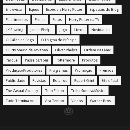
Entrevista
Equus
Especiais Harry Potter
Especiais do Blog
Falecimentos
Filmes
Fotos
Harry Potter na TV
J.K Rowling
James Phelps
Jogo
Livros
Novidades
O Cálice de Fogo
O Enigma do Príncipe
O Prisioneiro de Azkaban
Oliver Phelps
Ordem da Fênix
Parque
Passeios/Tour
Pottermore
Produtos
Produção/Produtores
Programas
Promoção
Prêmios
🎂
Publicidade
Revistas
Roteiros
Rupert Grint
Site oficial
The Casual Vacancy
Tom Felton
Trilha Sonora/Música
Tudo Termina Aqui
Vira-Tempo
Vídeos
Warner Bros.