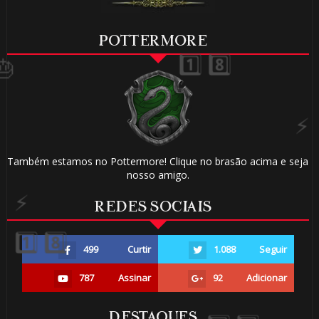
POTTERMORE
🎈
1️⃣
Também estamos no Pottermore! Clique no brasão acima e seja
nosso amigo.
8️⃣
REDES SOCIAIS
499
Curtir
1.088
Seguir
787
Assinar
92
Adicionar
DESTAQUES