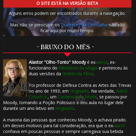
O SITE ESTÁ NA VERSÃO BETA
🎂
Alguns erros podem ser encontrados durante a navegação.
🎂
Mas não se preocupe: os
Diabretes da Cornualha
não vão
ficar aqui por muito tempo.
~ BRUXO DO MÊS ~
1️⃣ 8️⃣
1️⃣ 8️⃣
Alastor "Olho-Tonto" Moody
é ex-
auror
, ex-
funcionário do
Ministério da Magia
e pertenceu às
duas versões da
Ordem da Fênix
.
Foi professor de Defesa Contra as Artes das Trevas
no ano de 1993, em
Hogwarts
. Na verdade,
Bartô
Crouch Jr.
, um
Comensal da Morte
, se passou por
Moody, tomando a Poção Polissuco e deu aula no lugar dele
durante um ano letivo em
Hogwarts
.
A maioria das pessoas que conheceu Moody, o achava pirado.
Um desses motivos para tal consideração, era que o ex-
auror
confiava em poucas pessoas e sempre carregava sua bebida