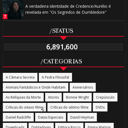
A verdadeira identidade de Credence/Aurélio é
revelada em "Os Segredos de Dumbledore"
/STATUS
6,891,600
🎂
/CATEGORIAS
A Câmara Secreta
A Pedra Filosofal
Animais Fantásticos e Onde Habitam
Aniversários
As Relíquias da Morte
Atores
Bonnie Wright
Crepúsculo
🎂
Críticas do oitavo filme
Críticas do sétimo filme
DVDs
Daniel Radcliffe
Datas Especiais
David Heyman
Downloads
Dubladores
Editora Rocco
Emma Watson