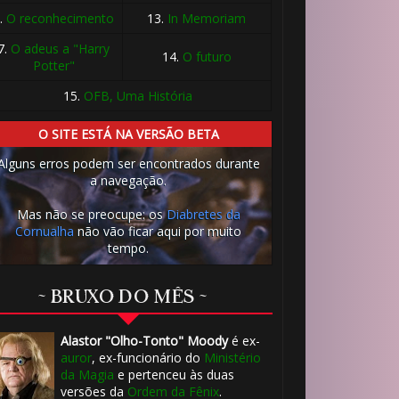
🎈
.
O reconhecimento
13.
In Memoriam
7.
O adeus a "Harry
14.
O futuro
Potter"
15.
OFB, Uma História
O SITE ESTÁ NA VERSÃO BETA
Alguns erros podem ser encontrados durante
a navegação.
Mas não se preocupe: os
Diabretes da
Cornualha
não vão ficar aqui por muito
tempo.
1️⃣ 8️⃣
~ BRUXO DO MÊS ~
Alastor "Olho-Tonto" Moody
é ex-
auror
, ex-funcionário do
Ministério
da Magia
e pertenceu às duas
1️⃣
versões da
Ordem da Fênix
.