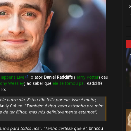
🎈
6
⚡
Happens Live
, o ator
Daniel Radcliffe
(
Harry Potter
) deu
ony Weasley
) ao saber que
ele se tornou pai
. Radcliffe
lo:
outro dia. Estou tão feliz por ele. Isso é muito,
r Andy Cohen.
"Também é tipo, bem estranho pra mim
 de ter filhos, mas nós definitivamente estamos"
,
ranho para todos nós"
.
"Tenho certeza que é"
, brincou