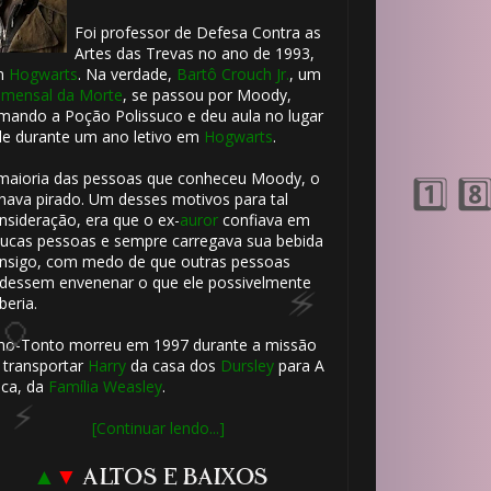
Foi professor de Defesa Contra as
8️⃣
Artes das Trevas no ano de 1993,
m
Hogwarts
. Na verdade,
Bartô Crouch Jr.
, um
mensal da Morte
, se passou por Moody,
mando a Poção Polissuco e deu aula no lugar
le durante um ano letivo em
Hogwarts
.
maioria das pessoas que conheceu Moody, o
hava pirado. Um desses motivos para tal
nsideração, era que o ex-
auror
confiava em
ucas pessoas e sempre carregava sua bebida
nsigo, com medo de que outras pessoas
dessem envenenar o que ele possivelmente
beria.
ho-Tonto morreu em 1997 durante a missão
 transportar
Harry
da casa dos
Dursley
para A
ca, da
Família Weasley
.
[Continuar lendo...]
▲
▼
ALTOS E BAIXOS