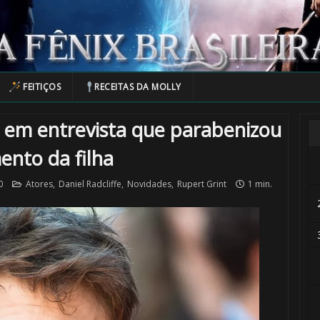
FEITIÇOS
RECEITAS DA MOLLY
a em entrevista que parabenizou
ento da filha
0
Atores
,
Daniel Radcliffe
,
Novidades
,
Rupert Grint
1 min.