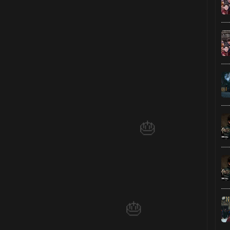
🎈
1️⃣ 8️⃣
🎂
1️⃣ 8️⃣
⚡