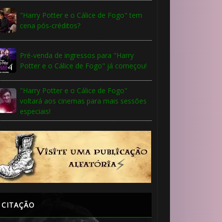
"Harry Potter e o Cálice de Fogo" tem
cena pós-créditos?
Pré-venda de ingressos para "Harry
Potter e o Cálice de Fogo" já começou!
"Harry Potter e o Cálice de Fogo"
voltará aos cinemas para mais sessões
especiais!
🎈
🎂
CITAÇÃO