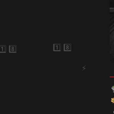
⚡
⚡
⚡