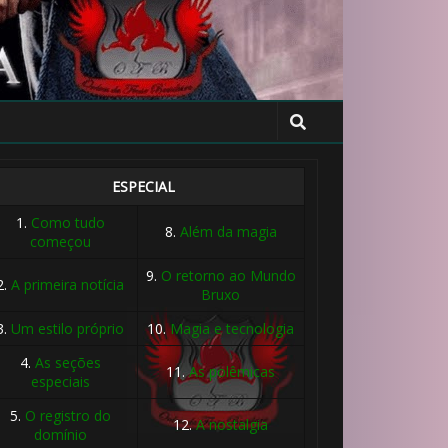
ESPECIAL
1.
Como tudo
8.
Além da magia
começou
9.
O retorno ao Mundo
2.
A primeira notícia
Bruxo
3.
Um estilo próprio
10.
Magia e tecnologia
4.
As seções
11.
As polêmicas
especiais
5.
O registro do
⚡
⚡
12.
A nostalgia
domínio