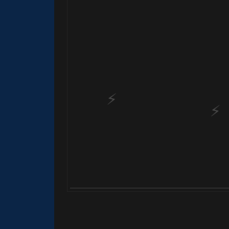
🎂
1️⃣ 8️⃣