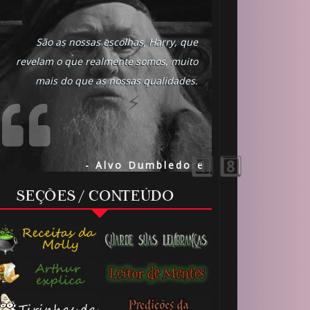
São as nossas escolhas, Harry, que
revelam o que realmente somos, muito
mais do que as nossas qualidades.
🎈
⚡
🎈
- Alvo Dumbledore
SEÇÕES / CONTEÚDO
⚡
🎂