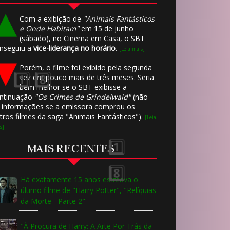
Com a exibição de
"Animais Fantásticos
e Onde Habitam"
em 15 de junho
(sábado), no Cinema em Casa, o SBT
nseguiu a
vice-liderança no horário
.
[Leia mais]
Porém, o filme foi exibido pela segunda
vez em pouco mais de três meses. Seria
bem melhor se o SBT exibisse a
ntinuação
"Os Crimes de Grindelwald"
(não
 informações se a emissora comprou os
tros filmes da saga "Animais Fantásticos").
[Leia
s]
MAIS RECENTES
Há exatamente 15 anos estreava o
último filme de "Harry Potter", "Relíquias
da Morte - Parte 2"
"À Procura de Harry: A Arte Por Trás da