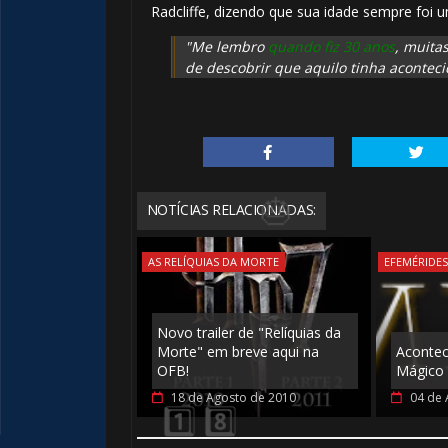
🎈
Radcliffe, dizendo que sua idade sempre foi 
"Me lembro
quando fiz 30 anos
, muita
1️⃣ 8️⃣
de descobrir que aquilo tinha aconteci
NOTÍCIAS RELACIONADAS:
AS RELÍQUIAS DA MORTE
EFEMÉRIDE
Novo trailer de "Relíquias da
Morte" em breve aqui na
Aconte
OFB!
Mágico 
18 de Agosto de 2010
04 de 