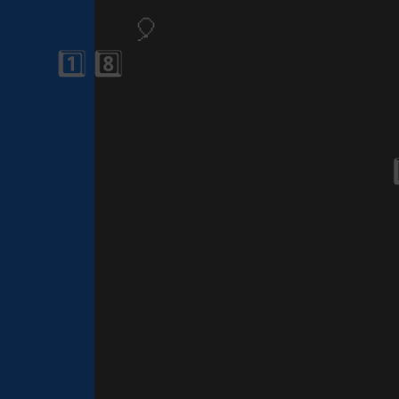
1️⃣ 8️⃣