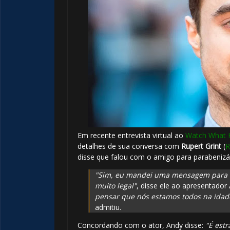
1️⃣ 8️⃣
Em recente entrevista virtual ao
Watch What 
detalhes de sua conversa com
Rupert Grint
(
R
disse que falou com o amigo para parabenizá-
"Sim, eu mandei uma mensagem para ele 
muito legal"
, disse ele ao apresentado
pensar que nós estamos todos na idade
admitiu.
Concordando com o ator, Andy disse:
"É est