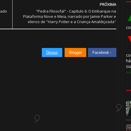
PRÓXIMA
rado
"Pedra Filosofal" - Capítulo 6: O Embarque na
Plataforma Nove e Meia, narrado por Jamie Parker e
elenco de "Harry Potter e a Criança Amaldiçoada"
co
🎂
Disqus
Blogger
Facebook -
co
há
ou
mai
🎂