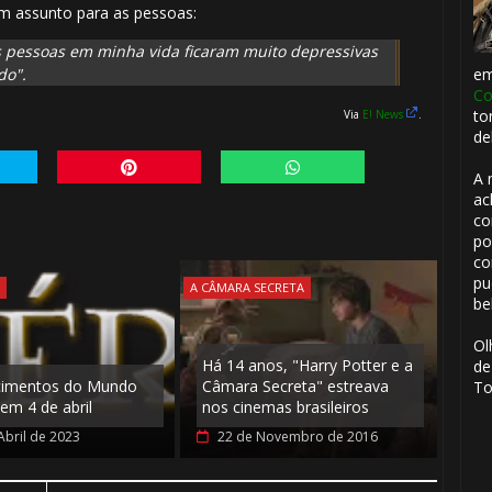
um assunto para as pessoas:
s pessoas em minha vida ficaram muito depressivas
e
🎈
do".
Co
🎈
to
Via
E! News
.
de
A 
ac
co
po
co
pu
S
A CÂMARA SECRETA
be
Ol
Há 14 anos, "Harry Potter e a
de
cimentos do Mundo
Câmara Secreta" estreava
To
em 4 de abril
nos cinemas brasileiros
🎂
Abril de 2023
22 de Novembro de 2016