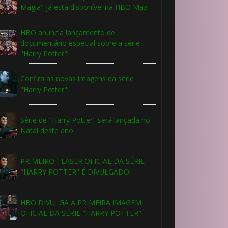
Magia" já está disponível na HBO Max!
⚡
HBO anuncia lançamento de
documentário especial sobre a série
"Harry Potter"!
Confira as novas imagens da série
"Harry Potter"!
Série de "Harry Potter" será lançada no
Natal deste ano!
⚡
PRIMEIRO TEASER OFICIAL DA SÉRIE
"HARRY POTTER" É DIVULGADO!
1️⃣ 8️⃣
HBO DIVULGA A PRIMEIRA IMAGEM
OFICIAL DA SÉRIE "HARRY POTTER"!