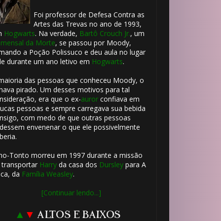
Foi professor de Defesa Contra as
Artes das Trevas no ano de 1993,
m
Hogwarts
. Na verdade,
Bartô Crouch Jr.
, um
mensal da Morte
, se passou por Moody,
mando a Poção Polissuco e deu aula no lugar
le durante um ano letivo em
Hogwarts
.
maioria das pessoas que conheceu Moody, o
hava pirado. Um desses motivos para tal
nsideração, era que o ex-
auror
confiava em
ucas pessoas e sempre carregava sua bebida
nsigo, com medo de que outras pessoas
dessem envenenar o que ele possivelmente
beria.
1️⃣ 8️⃣
ho-Tonto morreu em 1997 durante a missão
 transportar
Harry
da casa dos
Dursley
para A
ca, da
Família Weasley
.
[Continuar lendo...]
🎂
▲
▼
ALTOS E BAIXOS