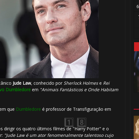
6
🎂
itânico
Jude Law
, conhecido por
Sherlock Holmes
e
Rei
lvo Dumbledore
em
"Animais Fantásticos e Onde Habitam
 em que
Dumbledore
é professor de Transfiguração em
🎂
 dirigir os quatro últimos filmes de "Harry Potter" e o
r:
"Jude Law é um ator fenomenalmente talentoso cujo