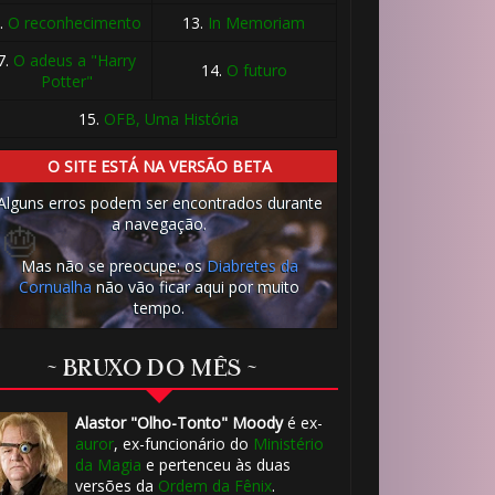
.
O reconhecimento
13.
In Memoriam
7.
O adeus a "Harry
14.
O futuro
🎈
Potter"
15.
OFB, Uma História
O SITE ESTÁ NA VERSÃO BETA
Alguns erros podem ser encontrados durante
a navegação.
Mas não se preocupe: os
Diabretes da
Cornualha
não vão ficar aqui por muito
tempo.
~ BRUXO DO MÊS ~
Alastor "Olho-Tonto" Moody
é ex-
auror
, ex-funcionário do
Ministério
da Magia
e pertenceu às duas
versões da
Ordem da Fênix
.