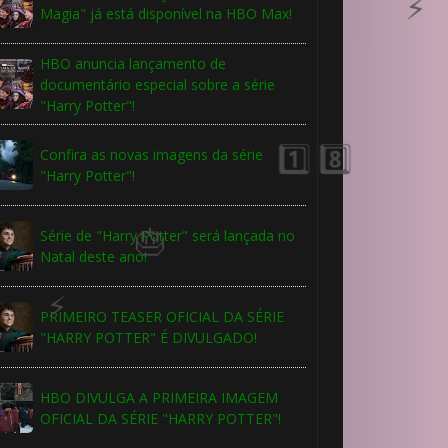
Magia" já está disponível na HBO Max!
HBO anuncia lançamento de
documentário especial sobre a série
"Harry Potter"!
Confira as novas imagens da série
"Harry Potter"!
Série de "Harry Potter" será lançada no
Natal deste ano!
PRIMEIRO TEASER OFICIAL DA SÉRIE
"HARRY POTTER" É DIVULGADO!
HBO DIVULGA A PRIMEIRA IMAGEM
OFICIAL DA SÉRIE "HARRY POTTER"!