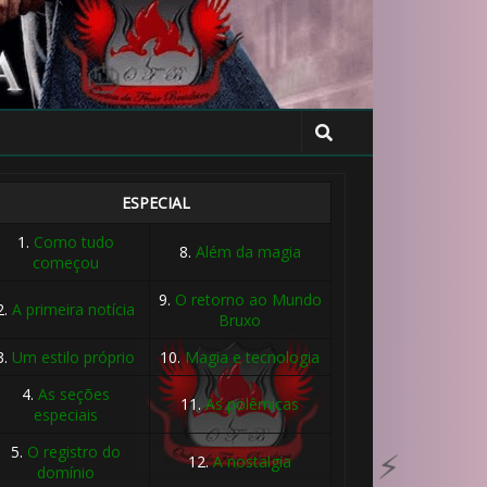
ESPECIAL
1.
Como tudo
8.
Além da magia
começou
9.
O retorno ao Mundo
2.
A primeira notícia
Bruxo
3.
Um estilo próprio
10.
Magia e tecnologia
4.
As seções
11.
As polêmicas
especiais
5.
O registro do
12.
A nostalgia
domínio