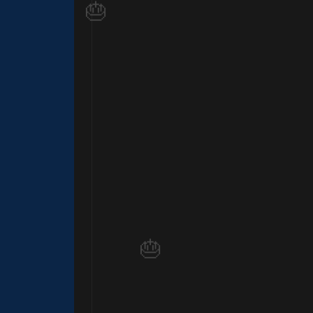
⚡
⚡
⚡