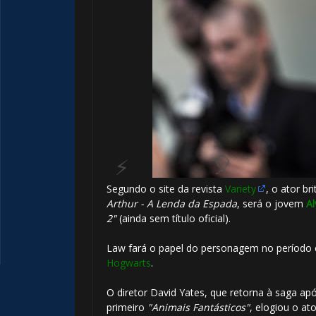
🎂
Segundo o site da revista
Variety
, o ator br
Arthur - A Lenda da Espada
, será o jovem
A
2"
(ainda sem título oficial).
Law fará o papel do personagem no período
Hogwarts
.
O diretor David Yates, que retorna à saga após
🎂
primeiro
"Animais Fantásticos"
, elogiou o ato