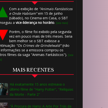
⚡
Com a exibição de
"Animais Fantásticos
e Onde Habitam"
em 15 de junho
(sábado), no Cinema em Casa, o SBT
nseguiu a
vice-liderança no horário
.
[Leia mais]
Porém, o filme foi exibido pela segunda
vez em pouco mais de três meses. Seria
bem melhor se o SBT exibisse a
ntinuação
"Os Crimes de Grindelwald"
(não
 informações se a emissora comprou os
tros filmes da saga "Animais Fantásticos").
[Leia
s]
MAIS RECENTES
Há exatamente 15 anos estreava o
último filme de "Harry Potter", "Relíquias
da Morte - Parte 2"
"À Procura de Harry: A Arte Por Trás da