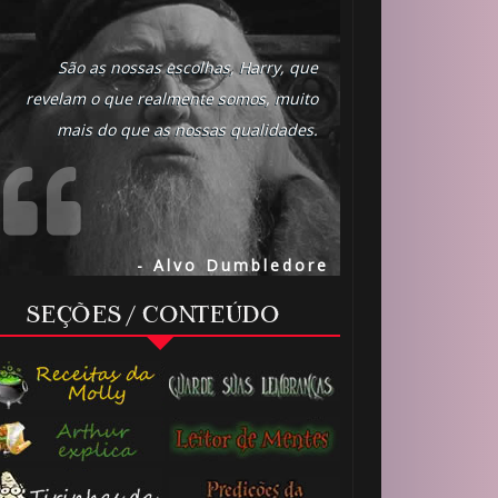
São as nossas escolhas, Harry, que
revelam o que realmente somos, muito
mais do que as nossas qualidades.
- Alvo Dumbledore
SEÇÕES / CONTEÚDO