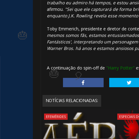
trabalho eu admiro há tempos, e estou ansi
afirmou.
"Sei que ele capturará de forma br
enquanto J.K. Rowling revela esse momento 
Toby Emmerich, presidente e diretor de conte
mesmos somos fãs, estamos entusiasmados p
Fantásticos', interpretando um personagem
Warner Bros. há anos e estamos ansiosos p
🎂
A continuação do spin-off de
"Harry Potter"
e
NOTÍCIAS RELACIONADAS:
EFEMÉRIDES
ESPECIAIS 