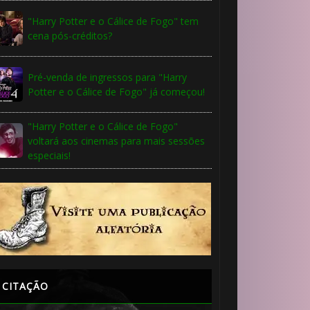
"Harry Potter e o Cálice de Fogo" tem
cena pós-créditos?
Pré-venda de ingressos para "Harry
Potter e o Cálice de Fogo" já começou!
"Harry Potter e o Cálice de Fogo"
voltará aos cinemas para mais sessões
especiais!
CITAÇÃO