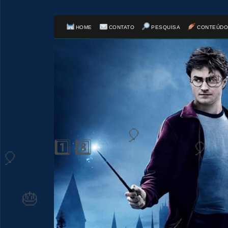
HOME
CONTATO
PESQUISA
CONTEÚDO
🎈
⚡