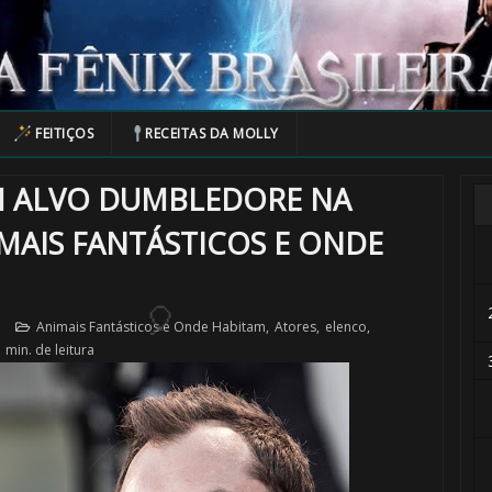
1️⃣ 8️⃣
FEITIÇOS
RECEITAS DA MOLLY
EM ALVO DUMBLEDORE NA
🎂
MAIS FANTÁSTICOS E ONDE
7
Animais Fantásticos e Onde Habitam
,
Atores
,
elenco
,
 min. de leitura
⚡
🎈