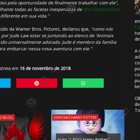
oso pela oportunidade de finalmente trabalhar com ele"
,
ilhante todas as facetas inesperadas de
Alvo Dumbledore
diferente em sua vida."
e
Co
údo da Warner Bros. Pictures, declarou que,
"como nós
to
or Jude Law estar se juntando ao elenco de 'Animais
de
 tão universalmente adorado
.
Jude é membro da família
ara embarcar nessa nova aventura com ele."
.
A 
ac
co
streia em
16 de novembro de 2018
.
po
co
pu
be
Ol
de
🎈
To
DO BLOG
ESPECIAIS HARRY POTTER
Jogo "LEGO Harry Potter"