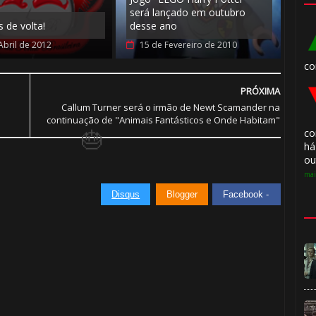
será lançado em outubro
 de volta!
desse ano
Abril de 2012
15 de Fevereiro de 2010
co
PRÓXIMA
Callum Turner será o irmão de Newt Scamander na
continuação de "Animais Fantásticos e Onde Habitam"
co
há
ou
mai
Disqus
Blogger
Facebook -
🎈