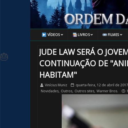
VÍDEOS
LIVROS
FILMES
JUDE LAW SERÁ O JOV
CONTINUAÇÃO DE "ANI
HABITAM"
🎂
Vinícius Muniz
quarta-feira, 12 de abril de 201
Novidades
,
Outros
,
Outros sites
,
Warner Bros.
1
🎂
🎈