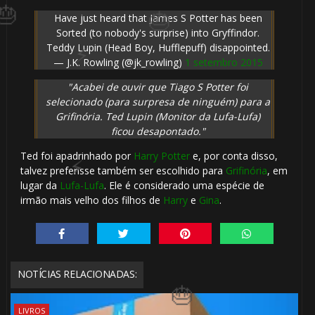
Have just heard that James S Potter has been
Sorted (to nobody's surprise) into Gryffindor.
Teddy Lupin (Head Boy, Hufflepuff) disappointed.
— J.K. Rowling (@jk_rowling)
1 setembro 2015
"Acabei de ouvir que Tiago S Potter foi
selecionado (para surpresa de ninguém) para a
Grifinória. Ted Lupin (Monitor da Lufa-Lufa)
ficou desapontado."
🎂
Ted foi apadrinhado por
Harry Potter
e, por conta disso,
talvez preferisse também ser escolhido para
Grifinória
, em
lugar da
Lufa-Lufa
. Ele é considerado uma espécie de
irmão mais velho dos filhos de
Harry
e
Gina
.
NOTÍCIAS RELACIONADAS:
LIVROS