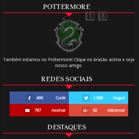
🎈
POTTERMORE
Também estamos no Pottermore! Clique no brasão acima e seja
nosso amigo.
REDES SOCIAIS
⚡
499
Curtir
1.088
Seguir
787
Assinar
92
Adicionar
DESTAQUES