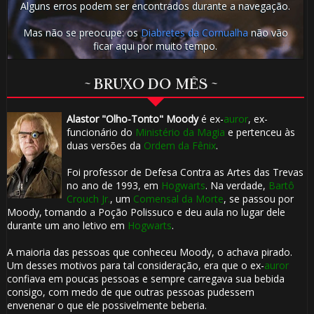
Alguns erros podem ser encontrados durante a navegação.
Mas não se preocupe: os
Diabretes da Cornualha
não vão
ficar aqui por muito tempo.
~ BRUXO DO MÊS ~
Alastor "Olho-Tonto" Moody
é ex-
auror
, ex-
funcionário do
Ministério da Magia
e pertenceu às
duas versões da
Ordem da Fênix
.
Foi professor de Defesa Contra as Artes das Trevas
no ano de 1993, em
Hogwarts
. Na verdade,
Bartô
🎂
Crouch Jr.
, um
Comensal da Morte
, se passou por
Moody, tomando a Poção Polissuco e deu aula no lugar dele
durante um ano letivo em
Hogwarts
.
A maioria das pessoas que conheceu Moody, o achava pirado.
Um desses motivos para tal consideração, era que o ex-
auror
confiava em poucas pessoas e sempre carregava sua bebida
consigo, com medo de que outras pessoas pudessem
🎂
envenenar o que ele possivelmente beberia.