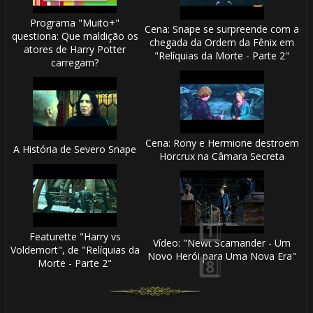
🎂
Programa "Muito+"
Cena: Snape se surpreende com a
questiona: Que maldição os
chegada da Ordem da Fênix em
⚡
atores de Harry Potter
"Relíquias da Morte - Parte 2"
carregam?
Cena: Rony e Hermione destroem
A História de Severo Snape
Horcrux na Câmara Secreta
⚡
Featurette "Harry vs
Vídeo: "Newt Scamander - Um
1️⃣ 8️⃣
Voldemort", de "Relíquias da
Novo Herói para Uma Nova Era"
Morte - Parte 2"
🎈