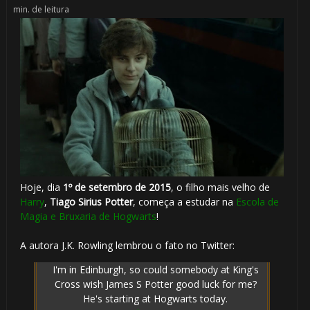
min. de leitura
🎂
1️⃣ 8️⃣
Hoje, dia
1º de setembro de 2015
, o filho mais velho de
Harry
,
Tiago Sirius Potter
, começa a estudar na
Escola de
🎈
Magia e Bruxaria de Hogwarts
!
A autora J.K. Rowling lembrou o fato no Twitter:
I'm in Edinburgh, so could somebody at King's
Cross wish James S Potter good luck for me?
He's starting at Hogwarts today.