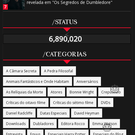
revelada em "Os Segredos de Dumbledore"
/STATUS
6,890,020
/CATEGORIAS
A Câmara Secreta
A Pedra Filosofal
Animais Fantásticos e Onde Habitam
Aniversários
⚡
As Relíquias da Morte
Atores
Bonnie Wright
Crepúsculo
🎈
Críticas do oitavo filme
Críticas do sétimo filme
DVDs
Daniel Radcliffe
Datas Especiais
David Heyman
Downloads
Dubladores
Editora Rocco
Emma Watson
Entrevista
Equus
Especiais Harry Potter
Especiais do Blog