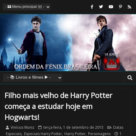
🎈
⚡
🎂
🎂
⚡
Filho mais velho de Harry Potter
começa a estudar hoje em
Hogwarts!
⚡
Vinícius Muniz
terça-feira, 1 de setembro de 2015
Datas
Especiais
,
Especiais Harry Potter
,
Harry Potter
,
Personagens
1