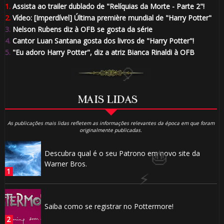
🎂
1.
Assista ao trailer dublado de "Relíquias da Morte - Parte 2"!
2.
Vídeo: [Imperdível] Última première mundial de "Harry Potter"
3.
Nelson Rubens diz à OFB se gosta da série
4.
Cantor Luan Santana gosta dos livros de "Harry Potter"!
5.
"Eu adoro Harry Potter", diz a atriz Bianca Rinaldi à OFB
🎂
MAIS LIDAS
1️⃣ 8️⃣
As publicações mais lidas refletem as informações relevantes da época em que foram
originalmente publicadas.
Descubra qual é o seu Patrono em novo site da
Warner Bros.
🎂
Saiba como se registrar no Pottermore!