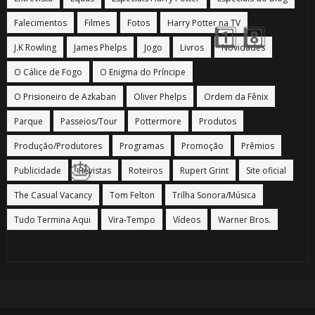
Falecimentos
Filmes
Fotos
Harry Potter na TV
J.K Rowling
James Phelps
Jogo
Livros
Novidades
O Cálice de Fogo
O Enigma do Príncipe
O Prisioneiro de Azkaban
Oliver Phelps
Ordem da Fênix
Parque
Passeios/Tour
Pottermore
Produtos
Produção/Produtores
Programas
Promoção
Prêmios
🎂
Publicidade
Revistas
Roteiros
Rupert Grint
Site oficial
The Casual Vacancy
Tom Felton
Trilha Sonora/Música
Tudo Termina Aqui
Vira-Tempo
Vídeos
Warner Bros.