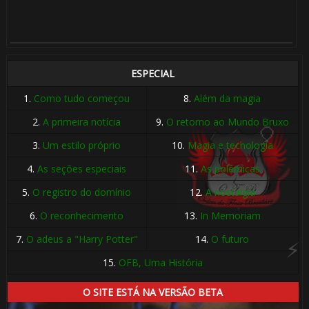
🎂
ESPECIAL
1.
Como tudo começou
8.
Além da magia
2.
A primeira notícia
9.
O retorno ao Mundo Bruxo
3.
Um estilo próprio
10.
Magia e tecnologia
4.
As seções especiais
11.
As polêmicas
5.
O registro do domínio
12.
A nostalgia
6.
O reconhecimento
13.
In Memoriam
7.
O adeus a "Harry Potter"
14.
O futuro
15.
OFB, Uma História
⚡
O SITE ESTÁ NA VERSÃO BETA