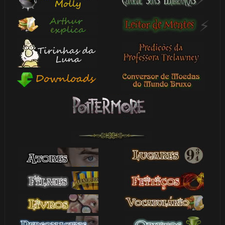
1️⃣
8️⃣
1️⃣ 8️⃣
⚡