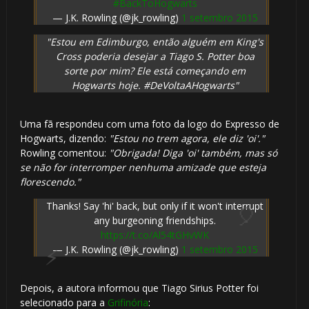
#BackToHogwarts
— J.K. Rowling (@jk_rowling)
1 setembro 2015
"Estou em Edimburgo, então alguém em King's
Cross poderia desejar a Tiago S. Potter boa
sorte por mim? Ele está começando em
1️⃣ 8️⃣
Hogwarts hoje. #DeVoltaAHogwarts"
🎈
Uma fã respondeu com uma foto da logo do Expresso de
Hogwarts, dizendo:
"Estou no trem agora, ele diz 'oi'."
Rowling comentou:
"Obrigada! Diga 'oi' também, mas só
se não for interromper nenhuma amizade que esteja
florescendo."
1️⃣ 8️⃣
Thanks! Say 'hi' back, but only if it won't interrupt
⚡
🎂
any burgeoning friendships.
https://t.co/Al54tGHvWK
— J.K. Rowling (@jk_rowling)
1 setembro 2015
1️⃣ 8️⃣
1️⃣ 8️⃣
Depois, a autora informou que Tiago Sirius Potter foi
🎈
selecionado para a
Grifinória
: