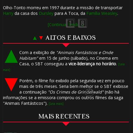
Olho-Tonto morreu em 1997 durante a missão de transportar
Harry
da casa dos
Dursley
para A Toca, da
Família Weasley
.
⚡
[Continuar lendo...]
▲
▼
ALTOS E BAIXOS
🎈
Com a exibição de
"Animais Fantásticos e Onde
Habitam"
em 15 de junho (sábado), no Cinema em
Casa, o SBT conseguiu a
vice-liderança no horário
.
[Leia
mais]
🎂
Porém, o filme foi exibido pela segunda vez em pouco
🎂
mais de três meses. Seria bem melhor se o SBT exibisse
a continuação
"Os Crimes de Grindelwald"
(não há
informações se a emissora comprou os outros filmes da saga
"Animais Fantásticos").
[Leia mais]
⚡
MAIS RECENTES