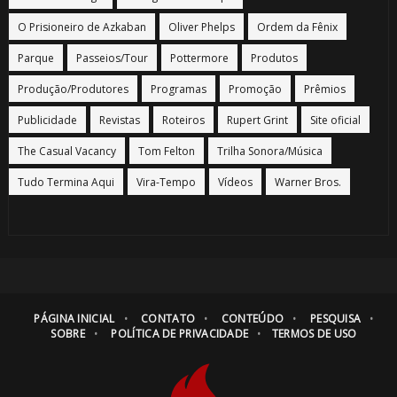
O Prisioneiro de Azkaban
Oliver Phelps
Ordem da Fênix
Parque
Passeios/Tour
Pottermore
Produtos
Produção/Produtores
Programas
Promoção
Prêmios
Publicidade
Revistas
Roteiros
Rupert Grint
Site oficial
The Casual Vacancy
Tom Felton
Trilha Sonora/Música
Tudo Termina Aqui
Vira-Tempo
Vídeos
Warner Bros.
PÁGINA INICIAL
CONTATO
CONTEÚDO
PESQUISA
SOBRE
POLÍTICA DE PRIVACIDADE
TERMOS DE USO