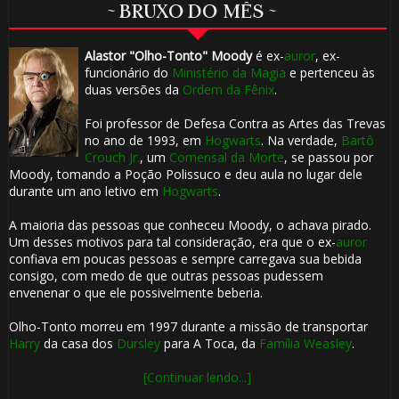
~ BRUXO DO MÊS ~
Alastor "Olho-Tonto" Moody
é ex-
auror
, ex-
funcionário do
Ministério da Magia
e pertenceu às
duas versões da
Ordem da Fênix
.
Foi professor de Defesa Contra as Artes das Trevas
no ano de 1993, em
Hogwarts
. Na verdade,
Bartô
Crouch Jr.
, um
Comensal da Morte
, se passou por
Moody, tomando a Poção Polissuco e deu aula no lugar dele
durante um ano letivo em
Hogwarts
.
A maioria das pessoas que conheceu Moody, o achava pirado.
Um desses motivos para tal consideração, era que o ex-
auror
confiava em poucas pessoas e sempre carregava sua bebida
consigo, com medo de que outras pessoas pudessem
envenenar o que ele possivelmente beberia.
Olho-Tonto morreu em 1997 durante a missão de transportar
Harry
da casa dos
Dursley
para A Toca, da
Família Weasley
.
[Continuar lendo...]