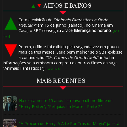
▲
▼
ALTOS E BAIXOS
Com a exibição de
"Animais Fantásticos e Onde
Habitam"
em 15 de junho (sábado), no Cinema em
Casa, o SBT conseguiu a
vice-liderança no horário
.
[Leia
mais]
Porém, o filme foi exibido pela segunda vez em pouco
mais de três meses. Seria bem melhor se o SBT exibisse
a continuação
"Os Crimes de Grindelwald"
(não há
informações se a emissora comprou os outros filmes da saga
"Animais Fantásticos").
[Leia mais]
MAIS RECENTES
Há exatamente 15 anos estreava o último filme de
"Harry Potter", "Relíquias da Morte - Parte 2"
"À Procura de Harry: A Arte Por Trás da Magia" já está