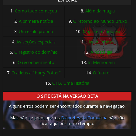
1.
Como tudo começou
8.
Além da magia
2.
A primeira notícia
9.
O retorno ao Mundo Bruxo
3.
Um estilo próprio
10.
Magia e tecnologia
4.
As seções especiais
11.
As polêmicas
5.
O registro do domínio
12.
A nostalgia
6.
O reconhecimento
13.
In Memoriam
7.
O adeus a "Harry Potter"
14.
O futuro
15.
OFB, Uma História
O SITE ESTÁ NA VERSÃO BETA
Alguns erros podem ser encontrados durante a navegação.
Mas não se preocupe: os
Diabretes da Cornualha
não vão
ficar aqui por muito tempo.