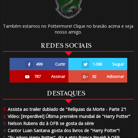
Também estamos no Pottermore! Clique no brasão acima e seja
nosso amigo.
REDES SOCIAIS
499
Curtir
1.088
Seguir
787
Assinar
92
Adicionar
DESTAQUES
1.
Assista ao trailer dublado de "Relíquias da Morte - Parte 2"!
2.
Vídeo: [Imperdível] Última première mundial de "Harry Potter"
3.
Nelson Rubens diz à OFB se gosta da série
4.
Cantor Luan Santana gosta dos livros de "Harry Potter"!
5.
"Eu adoro Harry Potter", diz a atriz Bianca Rinaldi à OFB