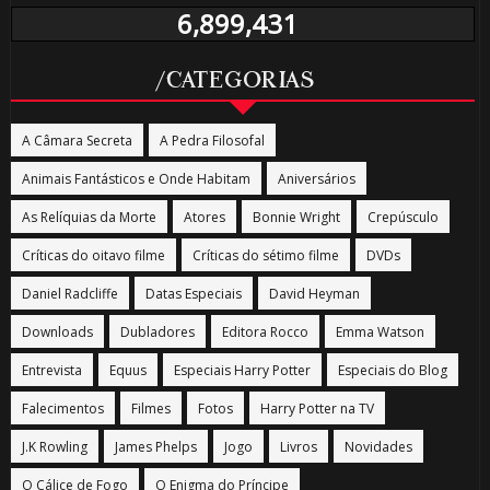
6,899,431
/CATEGORIAS
A Câmara Secreta
A Pedra Filosofal
Animais Fantásticos e Onde Habitam
Aniversários
As Relíquias da Morte
Atores
Bonnie Wright
Crepúsculo
Críticas do oitavo filme
Críticas do sétimo filme
DVDs
Daniel Radcliffe
Datas Especiais
David Heyman
Downloads
Dubladores
Editora Rocco
Emma Watson
Entrevista
Equus
Especiais Harry Potter
Especiais do Blog
Falecimentos
Filmes
Fotos
Harry Potter na TV
J.K Rowling
James Phelps
Jogo
Livros
Novidades
O Cálice de Fogo
O Enigma do Príncipe