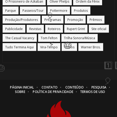
O Prisioneiro de Azkaban
Oliver Phelps
Ordem da Fênix
Parque
Passeios/Tour
Pottermore
Produtos
Produção/Produtores
Programas
Promoção
Prêmios
Publicidade
Revistas
Roteiros
Rupert Grint
Site oficial
⚡
The Casual Vacancy
Tom Felton
Trilha Sonora/Música
🎂
Tudo Termina Aqui
Vira-Tempo
Vídeos
Warner Bros.
🎈
⚡
PÁGINA INICIAL
CONTATO
CONTEÚDO
PESQUISA
SOBRE
POLÍTICA DE PRIVACIDADE
TERMOS DE USO