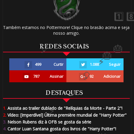
Também estamos no Pottermore! Clique no brasão acima e seja
nosso amigo.
REDES SOCIAIS
🎂
499
Curtir
1.088
Seguir
787
Assinar
92
Adicionar
DESTAQUES
🎂
1.
Assista ao trailer dublado de "Relíquias da Morte - Parte 2"!
2.
Vídeo: [Imperdível] Última première mundial de "Harry Potter"
3.
Nelson Rubens diz à OFB se gosta da série
4.
Cantor Luan Santana gosta dos livros de "Harry Potter"!