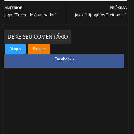
⚡
🎈
ANTERIOR
PRÓXIMA
Jogo: "Treino de Apanhador"
Jogo: "Hipogrifos Treinados"
DEIXE SEU COMENTÁRIO
Disqus
Blogger
Facebook -
🎂
🎈
1️⃣ 8️⃣
⚡
⚡