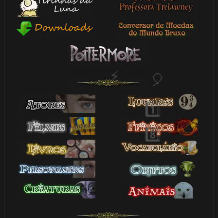
🎂
1️⃣
8️⃣
1️⃣ 8️