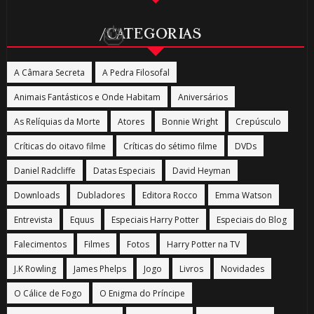
/CATEGORIAS
A Câmara Secreta
A Pedra Filosofal
Animais Fantásticos e Onde Habitam
Aniversários
As Relíquias da Morte
Atores
Bonnie Wright
Crepúsculo
1️⃣
Críticas do oitavo filme
Críticas do sétimo filme
DVDs
8️⃣
Daniel Radcliffe
Datas Especiais
David Heyman
Downloads
Dubladores
Editora Rocco
Emma Watson
🎂
Entrevista
Equus
Especiais Harry Potter
Especiais do Blog
Falecimentos
Filmes
Fotos
Harry Potter na TV
J.K Rowling
James Phelps
Jogo
Livros
Novidades
O Cálice de Fogo
O Enigma do Príncipe