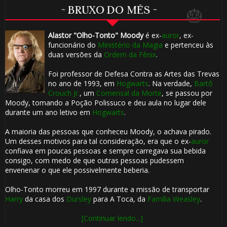
~ BRUXO DO MÊS ~
Alastor "Olho-Tonto" Moody
é ex-
auror
, ex-
funcionário do
Ministério da Magia
e pertenceu às
duas versões da
Ordem da Fênix
.
🎈
Foi professor de Defesa Contra as Artes das Trevas
no ano de 1993, em
Hogwarts
. Na verdade,
Bartô
Crouch Jr.
, um
Comensal da Morte
, se passou por
Moody, tomando a Poção Polissuco e deu aula no lugar dele
durante um ano letivo em
Hogwarts
.
A maioria das pessoas que conheceu Moody, o achava pirado.
Um desses motivos para tal consideração, era que o ex-
auror
confiava em poucas pessoas e sempre carregava sua bebida
consigo, com medo de que outras pessoas pudessem
1️⃣ 8️⃣
envenenar o que ele possivelmente beberia.
Olho-Tonto morreu em 1997 durante a missão de transportar
Harry
da casa dos
Dursley
para A Toca, da
Família Weasley
.
[Continuar lendo...]