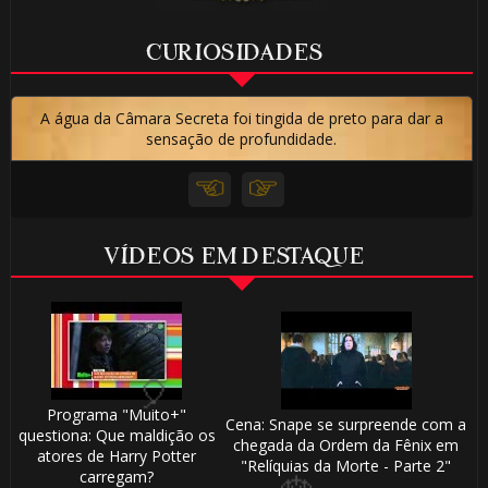
🎂
🎈
🎂
CURIOSIDADES
⚡
🎈
A água da Câmara Secreta foi tingida de preto para dar a
sensação de profundidade.
⚡
VÍDEOS EM DESTAQUE
Programa "Muito+"
Cena: Snape se surpreende com a
questiona: Que maldição os
chegada da Ordem da Fênix em
🎈
atores de Harry Potter
"Relíquias da Morte - Parte 2"
carregam?