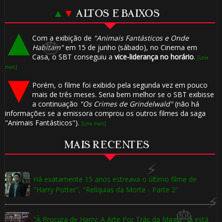
1️⃣ 8️⃣
▲
▼
ALTOS E BAIXOS
Com a exibição de
"Animais Fantásticos e Onde
Habitam"
em 15 de junho (sábado), no Cinema em
🎈
Casa, o SBT conseguiu a
vice-liderança no horário
.
[Leia
mais]
Porém, o filme foi exibido pela segunda vez em pouco
⚡
mais de três meses. Seria bem melhor se o SBT exibisse
🎂
a continuação
"Os Crimes de Grindelwald"
(não há
informações se a emissora comprou os outros filmes da saga
"Animais Fantásticos").
[Leia mais]
MAIS RECENTES
Há exatamente 15 anos estreava o último filme de
"Harry Potter", "Relíquias da Morte - Parte 2"
"À Procura de Harry: A Arte Por Trás da Magia" já está