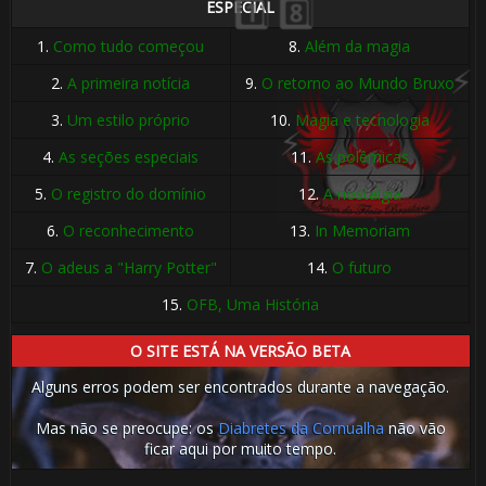
ESPECIAL
1.
Como tudo começou
8.
Além da magia
2.
A primeira notícia
9.
O retorno ao Mundo Bruxo
3.
Um estilo próprio
10.
Magia e tecnologia
4.
As seções especiais
11.
As polêmicas
5.
O registro do domínio
12.
A nostalgia
⚡
6.
O reconhecimento
13.
In Memoriam
7.
O adeus a "Harry Potter"
14.
O futuro
15.
OFB, Uma História
🎂
O SITE ESTÁ NA VERSÃO BETA
⚡
🎂
Alguns erros podem ser encontrados durante a navegação.
Mas não se preocupe: os
Diabretes da Cornualha
não vão
ficar aqui por muito tempo.
🎂