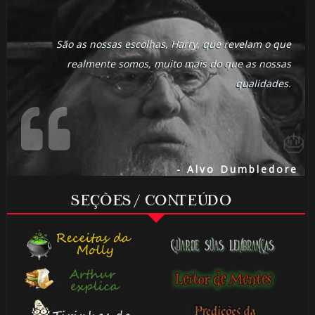
São as nossas escolhas, Harry, que revelam o que
realmente somos, muito mais do que as nossas
qualidades.
🎈
- Alvo Dumbledore
SEÇÕES / CONTEÚDO
🎂
⚡